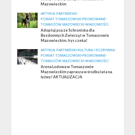
Mazowieckim
ARTYKUŁ PARTNERSKI
•
POWIAT TOMASZOWSKI
•
PROMOWANE
•
TOMASZÓW MAZOWIECKI
•
WIADOMOŚCI
Adoptuj psa ze Schroniska dla
Bezdomnych Zwierząt w Tomaszowie
Mazowieckim. Irys czeka!
ARTYKUŁ PARTNERSKI
•
KULTURA I ROZRYWKA
•
POWIAT TOMASZOWSKI
•
PROMOWANE
•
TOMASZÓW MAZOWIECKI
•
WIADOMOŚCI
Arena Lodowa w Tomaszowie
Mazowieckim zaprasza w środku lata na
łyżwy! AKTUALIZACJA