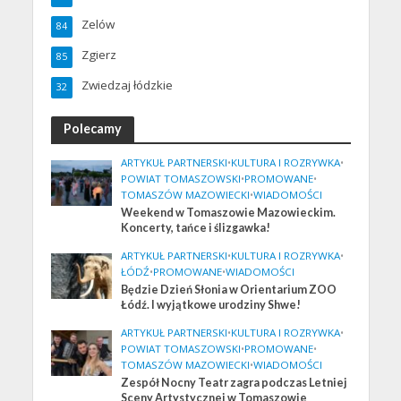
Zelów
84
Zgierz
85
Zwiedzaj łódzkie
32
Polecamy
ARTYKUŁ PARTNERSKI
•
KULTURA I ROZRYWKA
•
POWIAT TOMASZOWSKI
•
PROMOWANE
•
TOMASZÓW MAZOWIECKI
•
WIADOMOŚCI
Weekend w Tomaszowie Mazowieckim.
Koncerty, tańce i ślizgawka!
ARTYKUŁ PARTNERSKI
•
KULTURA I ROZRYWKA
•
ŁÓDŹ
•
PROMOWANE
•
WIADOMOŚCI
Będzie Dzień Słonia w Orientarium ZOO
Łódź. I wyjątkowe urodziny Shwe!
ARTYKUŁ PARTNERSKI
•
KULTURA I ROZRYWKA
•
POWIAT TOMASZOWSKI
•
PROMOWANE
•
TOMASZÓW MAZOWIECKI
•
WIADOMOŚCI
Zespół Nocny Teatr zagra podczas Letniej
Sceny Artystycznej w Tomaszowie