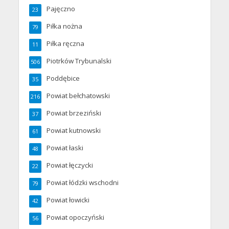
Pajęczno
23
Piłka nożna
79
Piłka ręczna
11
Piotrków Trybunalski
506
Poddębice
35
Powiat bełchatowski
216
Powiat brzeziński
37
Powiat kutnowski
61
Powiat łaski
48
Powiat łęczycki
22
Powiat łódzki wschodni
79
Powiat łowicki
42
Powiat opoczyński
56