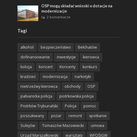
OSP mogą składać wnioski o dotacje na
modernizacje
2 komentarze
Tagi
alkohol
bezpieczeństwo
Bełchatów
dofinansowanie
inwestycje
kierowca
kolizja
koncert
Koncerty
konkurs
kradzież
modernizacja
narkotyki
nietrzeźwy kierowca
obchody
OSP
pabianicka policja
piotrkowska policja
Piotrków Trybunalski
Policja
pomoc
poszukiwany
pożar
remont
spotkanie
Sulejów
Tomaszów Mazowiecki
umowa
Urząd Marszałkowski
warsztaty
WFOŚIGW