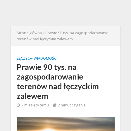
Strona główna
»
Prawie 90 tys. na zagospodarowanie
terenów nad łęczyckim zalewem
ŁĘCZYCA
•
WIADOMOŚCI
Prawie 90 tys. na
zagospodarowanie
terenów nad łęczyckim
zalewem
7 miesięcy temu
2 minut czytania