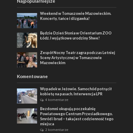
Najpopularniejsze
Weekend w Tomaszowie Mazowieckim.
Koncerty, tańce i ślizgawka!
Będzie Dzień Słonia w Orientarium ZOO
Łódź. I wyjątkowe urodziny Shwe!
Zespół Nocny Teatr zagra podczas Letniej
Sceny Artystycznej w Tomaszowie
Mazowieckim
Komentowane
Wypadek w Jeżowie. Samochód potrącił
kobietę na pasach. Interwencja LPR
4 komentarze
Bezdomni okupują poczekalnię
Powiatowego Centrum Przesiadkowego.
Smród i brud – taka jest codzienność tego
miejsca
2 komentarze