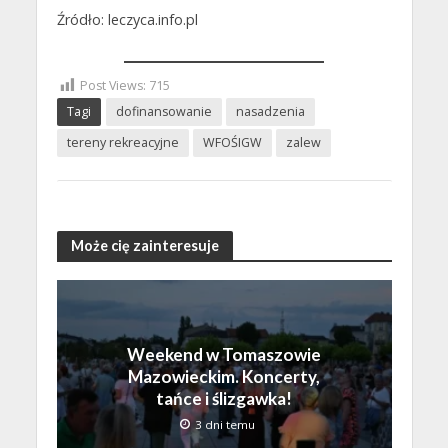
Źródło: leczyca.info.pl
Post Views:
715
Tagi
dofinansowanie
nasadzenia
tereny rekreacyjne
WFOŚIGW
zalew
Może cię zainteresuje
Weekend w Tomaszowie
Mazowieckim. Koncerty,
tańce i ślizgawka!
3 dni temu