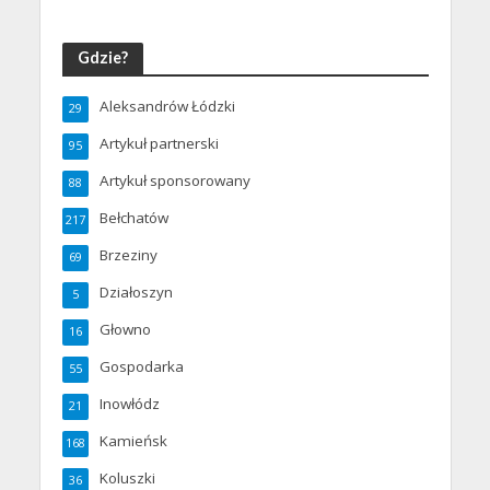
Gdzie?
Aleksandrów Łódzki
29
Artykuł partnerski
95
Artykuł sponsorowany
88
Bełchatów
217
Brzeziny
69
Działoszyn
5
Głowno
16
Gospodarka
55
Inowłódz
21
Kamieńsk
168
Koluszki
36