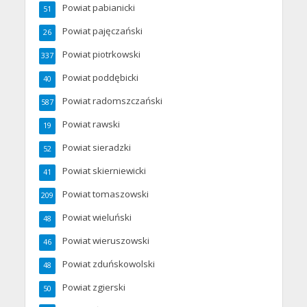
Powiat pabianicki
51
Powiat pajęczański
26
Powiat piotrkowski
337
Powiat poddębicki
40
Powiat radomszczański
587
Powiat rawski
19
Powiat sieradzki
52
Powiat skierniewicki
41
Powiat tomaszowski
209
Powiat wieluński
48
Powiat wieruszowski
46
Powiat zduńskowolski
48
Powiat zgierski
50