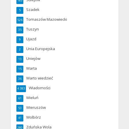
183
Szadek
5
Tomaszów Mazowiecki
526
Tuszyn
35
Ujazd
9
Unia Europejska
2
Uniejów
13
Warta
15
Warto wiedzieć
36
Wiadomości
4 383
Wieluń
61
Wieruszów
53
Wolbórz
41
Zduńska Wola
280