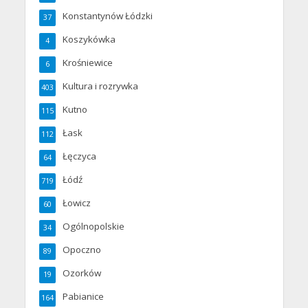
Konstantynów Łódzki
37
Koszykówka
4
Krośniewice
6
Kultura i rozrywka
403
Kutno
115
Łask
112
Łęczyca
64
Łódź
719
Łowicz
60
Ogólnopolskie
34
Opoczno
89
Ozorków
19
Pabianice
164