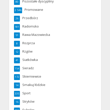
Pozostałe dyscypliny
80
Promowane
2 546
Przedbórz
26
Radomsko
181
Rawa Mazowiecka
51
Rozprza
8
Rzgów
12
Siatkówka
41
Sieradz
154
Skierniewice
172
Smakuj łódzkie
14
Sport
335
Stryków
16
Sulejów