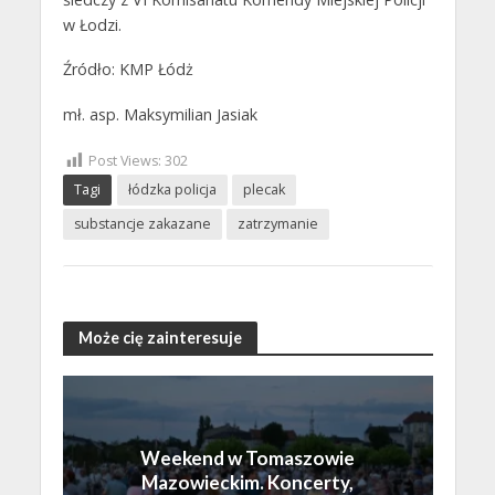
w Łodzi.
Źródło: KMP Łódż
mł. asp. Maksymilian Jasiak
Post Views:
302
Tagi
łódzka policja
plecak
substancje zakazane
zatrzymanie
Może cię zainteresuje
Weekend w Tomaszowie
Mazowieckim. Koncerty,