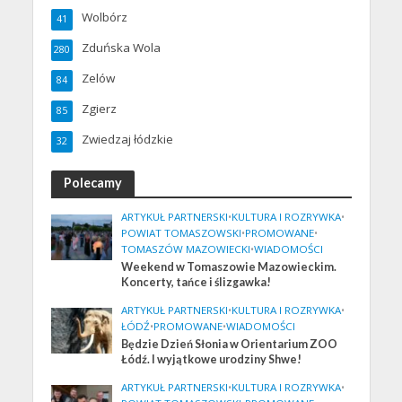
Wolbórz
41
Zduńska Wola
280
Zelów
84
Zgierz
85
Zwiedzaj łódzkie
32
Polecamy
ARTYKUŁ PARTNERSKI
•
KULTURA I ROZRYWKA
•
POWIAT TOMASZOWSKI
•
PROMOWANE
•
TOMASZÓW MAZOWIECKI
•
WIADOMOŚCI
Weekend w Tomaszowie Mazowieckim.
Koncerty, tańce i ślizgawka!
ARTYKUŁ PARTNERSKI
•
KULTURA I ROZRYWKA
•
ŁÓDŹ
•
PROMOWANE
•
WIADOMOŚCI
Będzie Dzień Słonia w Orientarium ZOO
Łódź. I wyjątkowe urodziny Shwe!
ARTYKUŁ PARTNERSKI
•
KULTURA I ROZRYWKA
•