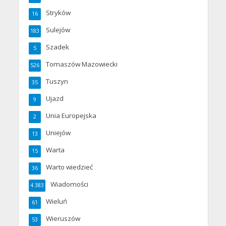
Stryków
16
Sulejów
183
Szadek
5
Tomaszów Mazowiecki
526
Tuszyn
35
Ujazd
9
Unia Europejska
2
Uniejów
13
Warta
15
Warto wiedzieć
36
Wiadomości
4 383
Wieluń
61
Wieruszów
53