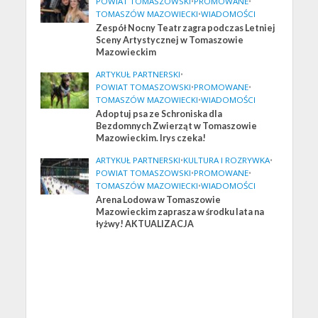
POWIAT TOMASZOWSKI
•
PROMOWANE
•
TOMASZÓW MAZOWIECKI
•
WIADOMOŚCI
Zespół Nocny Teatr zagra podczas Letniej
Sceny Artystycznej w Tomaszowie
Mazowieckim
ARTYKUŁ PARTNERSKI
•
POWIAT TOMASZOWSKI
•
PROMOWANE
•
TOMASZÓW MAZOWIECKI
•
WIADOMOŚCI
Adoptuj psa ze Schroniska dla
Bezdomnych Zwierząt w Tomaszowie
Mazowieckim. Irys czeka!
ARTYKUŁ PARTNERSKI
•
KULTURA I ROZRYWKA
•
POWIAT TOMASZOWSKI
•
PROMOWANE
•
TOMASZÓW MAZOWIECKI
•
WIADOMOŚCI
Arena Lodowa w Tomaszowie
Mazowieckim zaprasza w środku lata na
łyżwy! AKTUALIZACJA