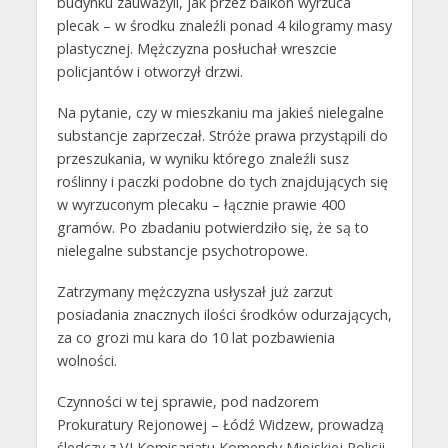
budynku zauważyli, jak przez balkon wyrzuca
plecak – w środku znaleźli ponad 4 kilogramy masy
plastycznej. Mężczyzna posłuchał wreszcie
policjantów i otworzył drzwi.
Na pytanie, czy w mieszkaniu ma jakieś nielegalne
substancje zaprzeczał. Stróże prawa przystąpili do
przeszukania, w wyniku którego znaleźli susz
roślinny i paczki podobne do tych znajdujących się
w wyrzuconym plecaku – łącznie prawie 400
gramów. Po zbadaniu potwierdziło się, że są to
nielegalne substancje psychotropowe.
Zatrzymany mężczyzna usłyszał już zarzut
posiadania znacznych ilości środków odurzających,
za co grozi mu kara do 10 lat pozbawienia
wolności.
Czynności w tej sprawie, pod nadzorem
Prokuratury Rejonowej – Łódź Widzew, prowadzą
śledczy z VI Komisariatu Komendy Miejskiej Policji