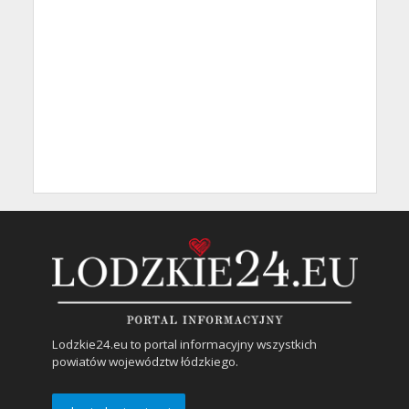
Lodzkie24.eu to portal informacyjny wszystkich
powiatów województw łódzkiego.