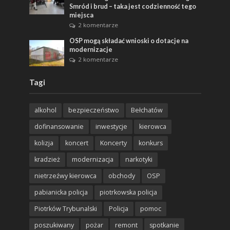
Smród i brud – taka jest codzienność tego
miejsca
2 komentarze
OSP mogą składać wnioski o dotacje na
modernizacje
2 komentarze
Tagi
alkohol
bezpieczeństwo
Bełchatów
dofinansowanie
inwestycje
kierowca
kolizja
koncert
Koncerty
konkurs
kradzież
modernizacja
narkotyki
nietrzeźwy kierowca
obchody
OSP
pabianicka policja
piotrkowska policja
Piotrków Trybunalski
Policja
pomoc
poszukiwany
pożar
remont
spotkanie