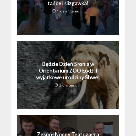
tańce i ślizgawka!
1 dzień temu
Będzie Dzień Słonia w
Orientarium ZOO Łódź. I
wyjątkowe urodziny Shwe!
3 dni temu
Zespół Nocny Teatr zagra