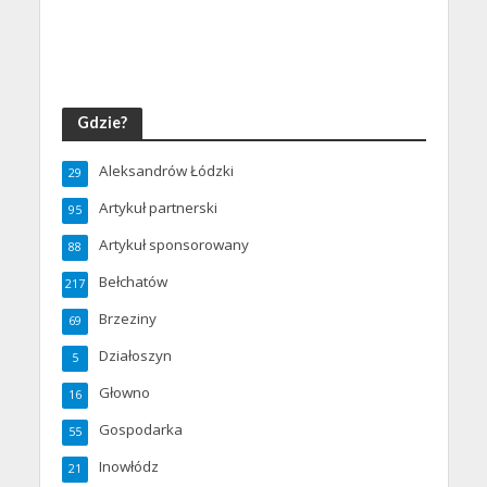
Gdzie?
Aleksandrów Łódzki
29
Artykuł partnerski
95
Artykuł sponsorowany
88
Bełchatów
217
Brzeziny
69
Działoszyn
5
Głowno
16
Gospodarka
55
Inowłódz
21