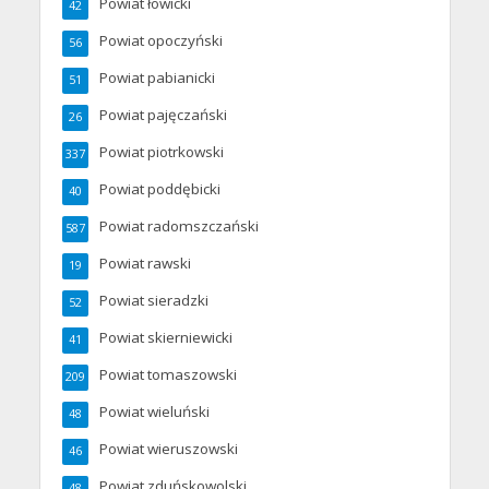
Powiat łowicki
42
Powiat opoczyński
56
Powiat pabianicki
51
Powiat pajęczański
26
Powiat piotrkowski
337
Powiat poddębicki
40
Powiat radomszczański
587
Powiat rawski
19
Powiat sieradzki
52
Powiat skierniewicki
41
Powiat tomaszowski
209
Powiat wieluński
48
Powiat wieruszowski
46
Powiat zduńskowolski
48