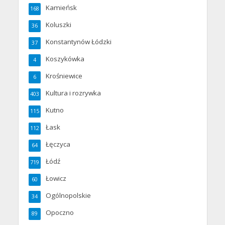
Kamieńsk
168
Koluszki
36
Konstantynów Łódzki
37
Koszykówka
4
Krośniewice
6
Kultura i rozrywka
403
Kutno
115
Łask
112
Łęczyca
64
Łódź
719
Łowicz
60
Ogólnopolskie
34
Opoczno
89