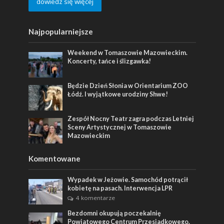
dowiedz się więcej
Najpopularniejsze
Weekend w Tomaszowie Mazowieckim.
Koncerty, tańce i ślizgawka!
Będzie Dzień Słonia w Orientarium ZOO
Łódź. I wyjątkowe urodziny Shwe!
Zespół Nocny Teatr zagra podczas Letniej
Sceny Artystycznej w Tomaszowie
Mazowieckim
Komentowane
Wypadek w Jeżowie. Samochód potrącił
kobietę na pasach. Interwencja LPR
4 komentarze
Bezdomni okupują poczekalnię
Powiatowego Centrum Przesiadkowego.