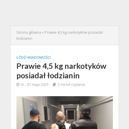
Strona główna
»
Prawie 4,5 kg narkotyków posiadał
łodzianin
ŁÓDŹ
•
WIADOMOŚCI
Prawie 4,5 kg narkotyków
posiadał łodzianin
śr., 07 maja 2025
2 minut czytania