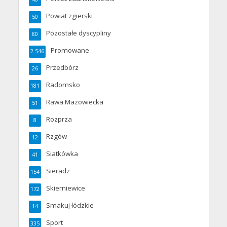
Powiat zgierski
50
Pozostałe dyscypliny
80
Promowane
2 546
Przedbórz
26
Radomsko
181
Rawa Mazowiecka
51
Rozprza
8
Rzgów
12
Siatkówka
41
Sieradz
154
Skierniewice
172
Smakuj łódzkie
14
Sport
335