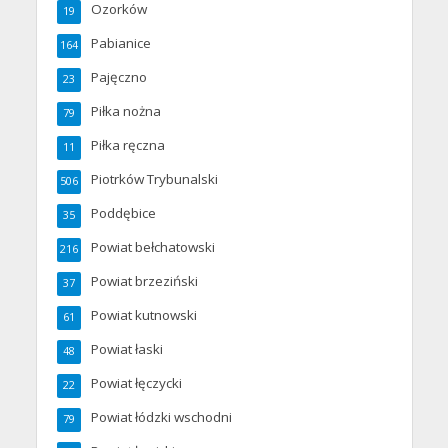
Ozorków
19
Pabianice
164
Pajęczno
23
Piłka nożna
79
Piłka ręczna
11
Piotrków Trybunalski
506
Poddębice
35
Powiat bełchatowski
216
Powiat brzeziński
37
Powiat kutnowski
61
Powiat łaski
48
Powiat łęczycki
22
Powiat łódzki wschodni
79