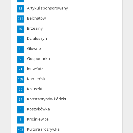
Artykuł sponsorowany
88
Bełchatów
217
Brzeziny
69
Działoszyn
5
Głowno
16
Gospodarka
55
Inowłódz
21
Kamieńsk
168
Koluszki
36
Konstantynów Łódzki
37
Koszykówka
4
Krośniewice
6
Kultura i rozrywka
403