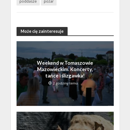
poddasze
pożar
Może cię zainteresuje
Weekend w Tomaszowie
Mazowieckim. Koncerty,
tańce i ślizgawka!
2 godziny temu