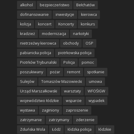
alkohol
bezpieczeństwo
Bełchatów
dofinansowanie
inwestycje
kierowca
kolizja
koncert
Koncerty
konkurs
kradzież
modernizacja
narkotyki
nietrzeźwy kierowca
obchody
OSP
pabianicka policja
piotrkowska policja
Piotrków Trybunalski
Policja
pomoc
poszukiwany
pożar
remont
spotkanie
Sulejów
Tomaszów Mazowiecki
umowa
Urząd Marszałkowski
warsztaty
WFOŚIGW
województwo łódzkie
wsparcie
wypadek
wystawa
zaginiony
zaproszenie
zatrzymanie
zatrzymany
zderzenie
Zduńska Wola
Łódź
łódzka policja
łódzkie