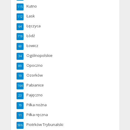
Kutno
115
Łask
112
Łęczyca
64
Łódź
719
Łowicz
60
Ogólnopolskie
34
Opoczno
89
Ozorków
19
Pabianice
164
Pajęczno
23
Piłka nożna
79
Piłka ręczna
11
Piotrków Trybunalski
506