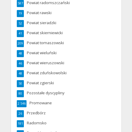
Powiat radomszczański
587
Powiat rawski
19
Powiat sieradzki
52
Powiat skierniewicki
41
Powiat tomaszowski
209
Powiat wieluński
48
Powiat wieruszowski
46
Powiat zduńskowolski
48
Powiat zgierski
50
Pozostałe dyscypliny
80
Promowane
2 546
Przedbórz
26
Radomsko
181