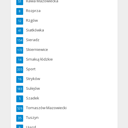
Rawa Mazowiecka
51
Rozprza
8
Rzgów
12
Siatkówka
41
Sieradz
154
Skierniewice
172
Smakuj łódzkie
14
Sport
335
Stryków
16
Sulejów
183
Szadek
5
Tomaszów Mazowiecki
526
Tuszyn
35
Ujazd
9