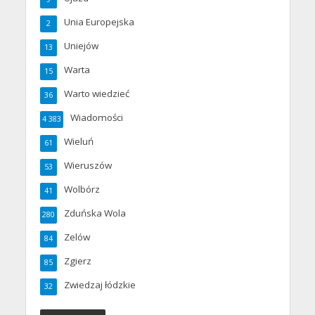
Unia Europejska
2
Uniejów
13
Warta
15
Warto wiedzieć
36
Wiadomości
4 383
Wieluń
61
Wieruszów
53
Wolbórz
41
Zduńska Wola
280
Zelów
84
Zgierz
85
Zwiedzaj łódzkie
32