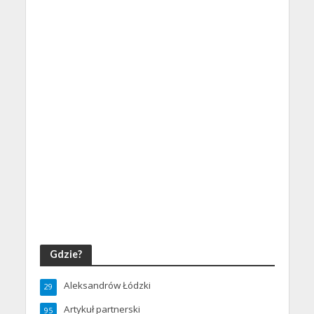
Gdzie?
Aleksandrów Łódzki
29
Artykuł partnerski
95