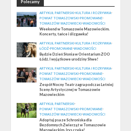
Polecamy
ARTYKUŁ PARTNERSKI
•
KULTURA I ROZRYWKA
•
POWIAT TOMASZOWSKI
•
PROMOWANE
•
TOMASZÓW MAZOWIECKI
•
WIADOMOŚCI
Weekend w Tomaszowie Mazowieckim.
Koncerty, tańce i ślizgawka!
ARTYKUŁ PARTNERSKI
•
KULTURA I ROZRYWKA
•
ŁÓDŹ
•
PROMOWANE
•
WIADOMOŚCI
Będzie Dzień Słonia w Orientarium ZOO
Łódź. I wyjątkowe urodziny Shwe!
ARTYKUŁ PARTNERSKI
•
KULTURA I ROZRYWKA
•
POWIAT TOMASZOWSKI
•
PROMOWANE
•
TOMASZÓW MAZOWIECKI
•
WIADOMOŚCI
Zespół Nocny Teatr zagra podczas Letniej
Sceny Artystycznej w Tomaszowie
Mazowieckim
ARTYKUŁ PARTNERSKI
•
POWIAT TOMASZOWSKI
•
PROMOWANE
•
TOMASZÓW MAZOWIECKI
•
WIADOMOŚCI
Adoptuj psa ze Schroniska dla
Bezdomnych Zwierząt w Tomaszowie
Mazowieckim. Irys czeka!