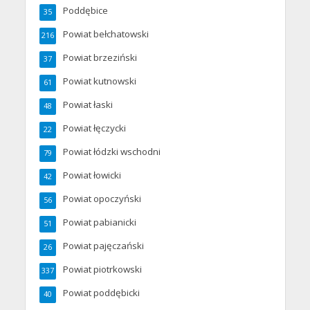
Poddębice
35
Powiat bełchatowski
216
Powiat brzeziński
37
Powiat kutnowski
61
Powiat łaski
48
Powiat łęczycki
22
Powiat łódzki wschodni
79
Powiat łowicki
42
Powiat opoczyński
56
Powiat pabianicki
51
Powiat pajęczański
26
Powiat piotrkowski
337
Powiat poddębicki
40