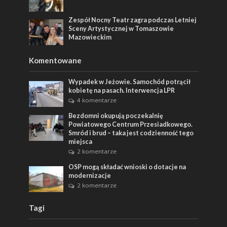
Zespół Nocny Teatr zagra podczas Letniej
Sceny Artystycznej w Tomaszowie
Mazowieckim
Komentowane
Wypadek w Jeżowie. Samochód potrącił
kobietę na pasach. Interwencja LPR
4 komentarze
Bezdomni okupują poczekalnię
Powiatowego Centrum Przesiadkowego.
Smród i brud – taka jest codzienność tego
miejsca
2 komentarze
OSP mogą składać wnioski o dotacje na
modernizacje
2 komentarze
Tagi