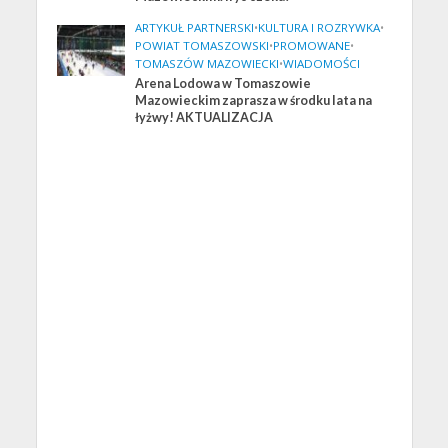
ARTYKUŁ PARTNERSKI
•
KULTURA I ROZRYWKA
•
POWIAT TOMASZOWSKI
•
PROMOWANE
•
TOMASZÓW MAZOWIECKI
•
WIADOMOŚCI
Arena Lodowa w Tomaszowie
Mazowieckim zaprasza w środku lata na
łyżwy! AKTUALIZACJA