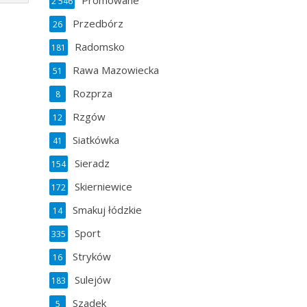
Promowane
2 546
Przedbórz
26
Radomsko
181
Rawa Mazowiecka
51
Rozprza
8
Rzgów
12
Siatkówka
41
Sieradz
154
Skierniewice
172
Smakuj łódzkie
14
Sport
335
Stryków
16
Sulejów
183
Szadek
5