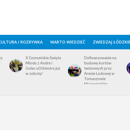
KULTURA I ROZRYWKA
WARTO WIEDZIEĆ
ZWIEDZAJ ŁÓDZKI
zy
X Gomunickie Święto
Dofinansowanie na
w
Miodu z Andre i
budowę kortów
Golec uOrkiestra już
tenisowych przy
w sobotę!
Arenie Lodowej w
Tomaszowie
Mazowieckim