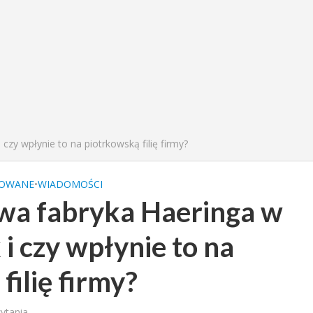
czy wpłynie to na piotrkowską filię firmy?
OWANE
•
WIADOMOŚCI
wa fabryka Haeringa w
 i czy wpłynie to na
filię firmy?
zytania