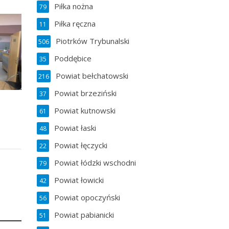
Piłka nożna
79
Piłka ręczna
11
Piotrków Trybunalski
506
Poddębice
35
Powiat bełchatowski
216
Powiat brzeziński
37
Powiat kutnowski
61
Powiat łaski
48
Powiat łęczycki
22
Powiat łódzki wschodni
79
Powiat łowicki
42
Powiat opoczyński
56
Powiat pabianicki
51