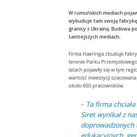
W rumuńskich mediach pojawił
wybuduje tam swoją fabrykę.
granicy z Ukrainą. Budowa po
tamtejszych mediach.
Firma Haeringa zbuduje fabry
terenie Parku Przemysłowego S
latach pojawiły się w tym reg
wartość inwestycji szacowana
około 600 pracowników.
–
Ta firma chciał
Siret wynikał z n
doprowadzonych t
edukacyjnych, gen