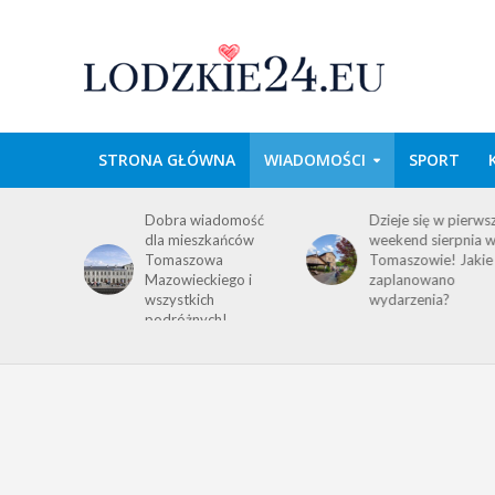
STRONA GŁÓWNA
WIADOMOŚCI
SPORT
wa w
Dobra wiadomość
Dzieje się w pierws
e
dla mieszkańców
weekend sierpnia 
im
Tomaszowa
Tomaszowie! Jakie
 środku
Mazowieckiego i
zaplanowano
y!
wszystkich
wydarzenia?
ACJA
podróżnych!