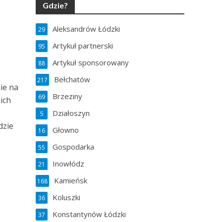
Gdzie?
Aleksandrów Łódzki
29
Artykuł partnerski
95
Artykuł sponsorowany
88
Bełchatów
217
ie na
Brzeziny
69
ich
Działoszyn
5
dzie
Głowno
16
Gospodarka
55
Inowłódz
21
Kamieńsk
168
Koluszki
36
Konstantynów Łódzki
37