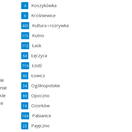
Koszykówka
4
Krośniewice
6
Kultura i rozrywka
403
Kutno
115
Łask
112
Łęczyca
64
Łódź
719
Łowicz
60
ie
Ogólnopolskie
34
śnie
kie
Opoczno
89
ze
Ozorków
19
Pabianice
164
Pajęczno
23