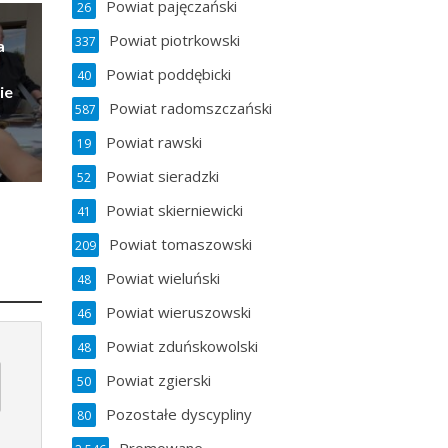
Powiat pajęczański
26
Powiat piotrkowski
337
a
Powiat poddębicki
40
ie
Powiat radomszczański
587
Powiat rawski
19
Powiat sieradzki
52
Powiat skierniewicki
41
Powiat tomaszowski
209
Powiat wieluński
48
Powiat wieruszowski
46
Powiat zduńskowolski
48
Powiat zgierski
50
Pozostałe dyscypliny
80