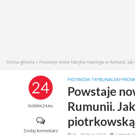
Strona główna
»
Powstaje nowa fabryka Haeringa w Rumunii. Jak i 
PIOTRKÓW TRYBUNALSKI
•
PROM
Powstaje no
Rumunii. Jak
lodzkie24.eu
piotrkowską 
Dodaj komentarz
pt., 26 lipca 2024
2 minut c