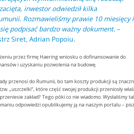
acięta, inwestor odwiedził kilka
umunii. Rozmawieliśmy prawie 10 miesięcy i
m się podpisać bardzo ważny dokument.
–
trz Siret, Adrian Popoiu.
żeniu przez firmę Haering wniosku o dofinansowanie do
nansów i uzyskaniu pozwolenia na budowę.
łady przenosi do Rumunii, bo tam koszty produkcji są znaczn
zw. „uszczelki”, które część swojej produkcji przeniosły wła
przeniesie zakład? Tego póki co nie wiadomo. Wysłaliśmy ta
zymaniu odpowiedzi opublikujemy ją na naszym portalu – pis