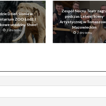
Zespół Nocny Teatr zagr
dzie Dzień Słonia w
podczas Letniej Sceny
ntarium ZOO Łódź. I
Artystycznej w Tomaszow
tkowe urodziny Shwe!
Mazowieckim
2 dni temu
2 dni temu