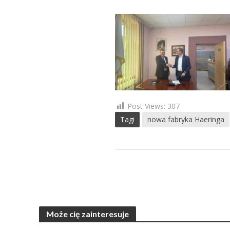
Post Views:
307
Tagi
nowa fabryka Haeringa
Może cię zainteresuje