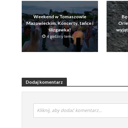
Weekend w Tomaszowie
Bę
Mazowieckim. Koncerty, tańce i
Orie
ślizgawka!
wyją
4 godziny temu
Dodaj komentarz
Kliknij, aby dodać komentarz...