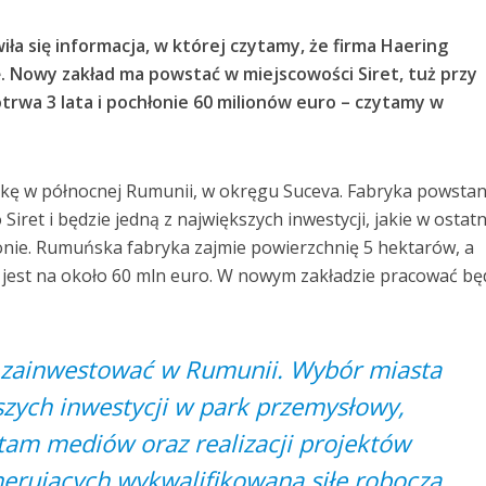
a się informacja, w której czytamy, że firma Haering
 Nowy zakład ma powstać w miejscowości Siret, tuż przy
trwa 3 lata i pochłonie 60 milionów euro – czytamy w
kę w północnej Rumunii, w okręgu Suceva. Fabryka powstan
iret i będzie jedną z największych inwestycji, jakie w ostatn
ionie. Rumuńska fabryka zajmie powierzchnię 5 hektarów, a
 jest na około 60 mln euro. W nowym zakładzie pracować bę
a zainwestować w Rumunii. Wybór miasta
aszych inwestycji w park przemysłowy,
am mediów oraz realizacji projektów
erujących wykwalifikowaną siłę roboczą.