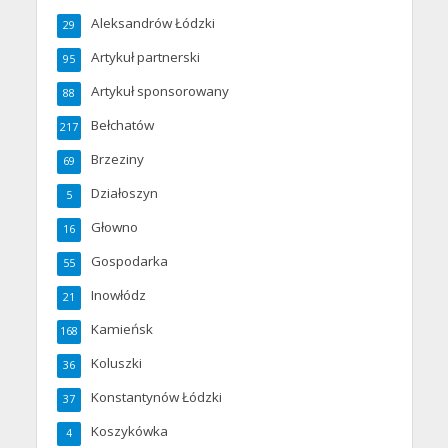
Aleksandrów Łódzki
29
Artykuł partnerski
95
Artykuł sponsorowany
88
Bełchatów
217
Brzeziny
69
Działoszyn
5
Głowno
16
Gospodarka
55
Inowłódz
21
Kamieńsk
168
Koluszki
36
Konstantynów Łódzki
37
Koszykówka
4