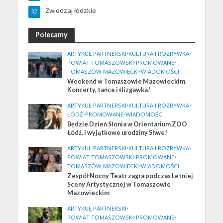
Zwiedzaj łódzkie
32
Polecamy
ARTYKUŁ PARTNERSKI
•
KULTURA I ROZRYWKA
•
POWIAT TOMASZOWSKI
•
PROMOWANE
•
TOMASZÓW MAZOWIECKI
•
WIADOMOŚCI
Weekend w Tomaszowie Mazowieckim.
Koncerty, tańce i ślizgawka!
ARTYKUŁ PARTNERSKI
•
KULTURA I ROZRYWKA
•
ŁÓDŹ
•
PROMOWANE
•
WIADOMOŚCI
Będzie Dzień Słonia w Orientarium ZOO
Łódź. I wyjątkowe urodziny Shwe!
ARTYKUŁ PARTNERSKI
•
KULTURA I ROZRYWKA
•
POWIAT TOMASZOWSKI
•
PROMOWANE
•
TOMASZÓW MAZOWIECKI
•
WIADOMOŚCI
Zespół Nocny Teatr zagra podczas Letniej
Sceny Artystycznej w Tomaszowie
Mazowieckim
ARTYKUŁ PARTNERSKI
•
POWIAT TOMASZOWSKI
•
PROMOWANE
•