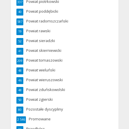
Powiat piotrkowski
337
Powiat poddębicki
40
Powiat radomszczański
587
Powiat rawski
19
Powiat sieradzki
52
Powiat skierniewicki
41
Powiat tomaszowski
209
Powiat wieluński
48
Powiat wieruszowski
46
Powiat zduńskowolski
48
Powiat zgierski
50
Pozostałe dyscypliny
80
Promowane
2 546
Przedbórz