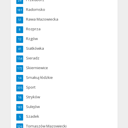
26
Radomsko
181
Rawa Mazowiecka
51
Rozprza
8
Rzgów
12
Siatkówka
41
Sieradz
154
Skierniewice
172
Smakuj łódzkie
14
Sport
335
Stryków
16
Sulejów
183
Szadek
5
Tomaszów Mazowiecki
526