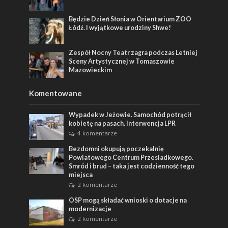
Będzie Dzień Słonia w Orientarium ZOO
Łódź. I wyjątkowe urodziny Shwe!
Zespół Nocny Teatr zagra podczas Letniej
Sceny Artystycznej w Tomaszowie
Mazowieckim
Komentowane
Wypadek w Jeżowie. Samochód potrącił
kobietę na pasach. Interwencja LPR
4 komentarze
Bezdomni okupują poczekalnię
Powiatowego Centrum Przesiadkowego.
Smród i brud – taka jest codzienność tego
miejsca
2 komentarze
OSP mogą składać wnioski o dotacje na
modernizacje
2 komentarze