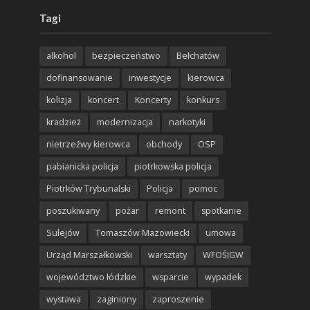
Tagi
alkohol
bezpieczeństwo
Bełchatów
dofinansowanie
inwestycje
kierowca
kolizja
koncert
Koncerty
konkurs
kradzież
modernizacja
narkotyki
nietrzeźwy kierowca
obchody
OSP
pabianicka policja
piotrkowska policja
Piotrków Trybunalski
Policja
pomoc
poszukiwany
pożar
remont
spotkanie
Sulejów
Tomaszów Mazowiecki
umowa
Urząd Marszałkowski
warsztaty
WFOŚIGW
województwo łódzkie
wsparcie
wypadek
wystawa
zaginiony
zaproszenie