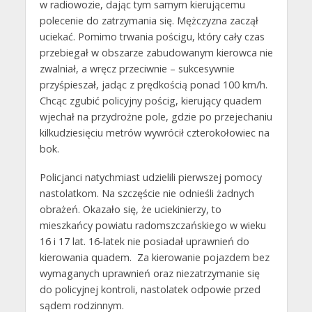
w radiowozie, dając tym samym kierującemu
polecenie do zatrzymania się. Mężczyzna zaczął
uciekać. Pomimo trwania pościgu, który cały czas
przebiegał w obszarze zabudowanym kierowca nie
zwalniał, a wręcz przeciwnie – sukcesywnie
przyśpieszał, jadąc z prędkością ponad 100 km/h.
Chcąc zgubić policyjny pościg, kierujący quadem
wjechał na przydrożne pole, gdzie po przejechaniu
kilkudziesięciu metrów wywrócił czterokołowiec na
bok.
Policjanci natychmiast udzielili pierwszej pomocy
nastolatkom. Na szczęście nie odnieśli żadnych
obrażeń. Okazało się, że uciekinierzy, to
mieszkańcy powiatu radomszczańskiego w wieku
16 i 17 lat. 16-latek nie posiadał uprawnień do
kierowania quadem. Za kierowanie pojazdem bez
wymaganych uprawnień oraz niezatrzymanie się
do policyjnej kontroli, nastolatek odpowie przed
sądem rodzinnym.