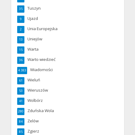
Tuszyn
35
Ujazd
9
Unia Europejska
2
Uniejów
13
Warta
15
Warto wiedzieć
36
Wiadomości
4 383
Wieluń
61
Wieruszów
53
Wolbórz
41
Zduńska Wola
280
Zelów
84
Zgierz
85