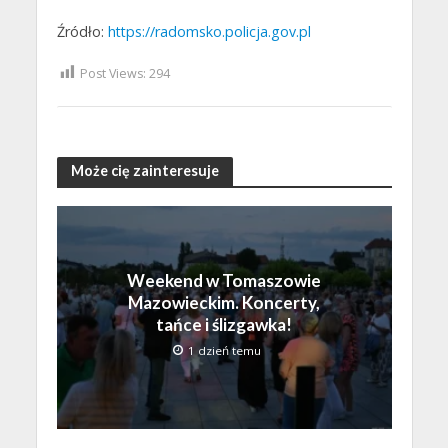
Źródło:
https://radomsko.policja.gov.pl
Post Views:
294
Może cię zainteresuje
Weekend w Tomaszowie
Mazowieckim. Koncerty,
tańce i ślizgawka!
1 dzień temu