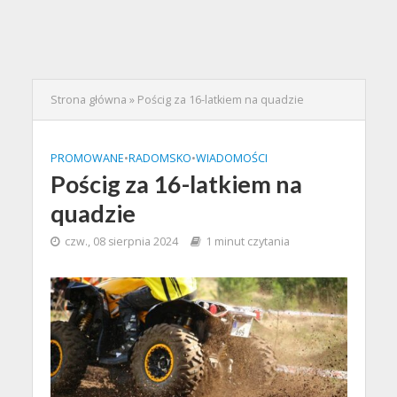
Strona główna
»
Pościg za 16-latkiem na quadzie
PROMOWANE
•
RADOMSKO
•
WIADOMOŚCI
Pościg za 16-latkiem na
quadzie
czw., 08 sierpnia 2024
1 minut czytania