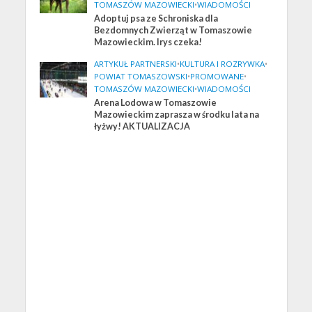
TOMASZÓW MAZOWIECKI
•
WIADOMOŚCI
Adoptuj psa ze Schroniska dla
Bezdomnych Zwierząt w Tomaszowie
Mazowieckim. Irys czeka!
ARTYKUŁ PARTNERSKI
•
KULTURA I ROZRYWKA
•
POWIAT TOMASZOWSKI
•
PROMOWANE
•
TOMASZÓW MAZOWIECKI
•
WIADOMOŚCI
Arena Lodowa w Tomaszowie
Mazowieckim zaprasza w środku lata na
łyżwy! AKTUALIZACJA