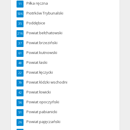
Piłka ręczna
11
Piotrków Trybunalski
506
Poddębice
35
Powiat bełchatowski
216
Powiat brzeziński
37
Powiat kutnowski
61
Powiat łaski
48
Powiat łęczycki
22
Powiat łódzki wschodni
79
Powiat łowicki
42
Powiat opoczyński
56
Powiat pabianicki
51
Powiat pajęczański
26