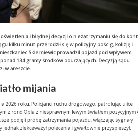
oświetlenia i błędnej decyzji o niezatrzymaniu się do kont
u kilku minut przerodził się w policyjny pościg, kolizję i
 mieszkaniec Skierniewic prowadził pojazd pod wpływem
e ponad 134 gramy środków odurzających. Decyzją sądu
zi w areszcie.
atło mijania
ia 2026 roku. Policjanci ruchu drogowego, patrolując ulice
dnym z rond Opla z niesprawnym lewym światłem pozycyjnym 
usze podjęli próbę zatrzymania pojazdu, włączając sygnały
cy jednak zlekceważył polecenia i gwałtownie przyspieszył,