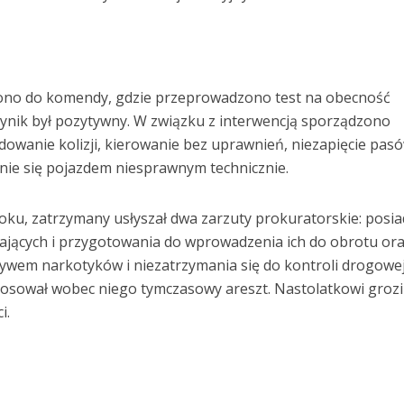
ono do komendy, gdzie przeprowadzono test na obecność
ynik był pozytywny. W związku z interwencją sporządzono
owanie kolizji, kierowanie bez uprawnień, niezapięcie pas
nie się pojazdem niesprawnym technicznie.
roku, zatrzymany usłyszał dwa zarzuty prokuratorskie: posi
zających i przygotowania do wprowadzenia ich do obrotu or
wem narkotyków i niezatrzymania się do kontroli drogowej
osował wobec niego tymczasowy areszt. Nastolatkowi grozi
i.