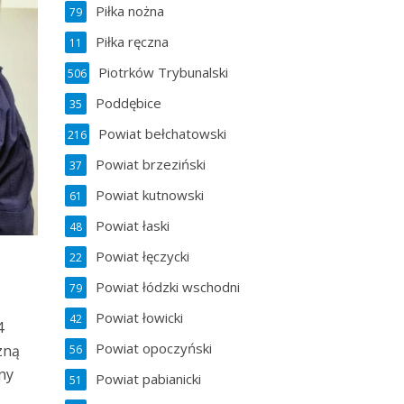
Piłka nożna
79
Piłka ręczna
11
Piotrków Trybunalski
506
Poddębice
35
Powiat bełchatowski
216
Powiat brzeziński
37
Powiat kutnowski
61
Powiat łaski
48
Powiat łęczycki
22
Powiat łódzki wschodni
79
Powiat łowicki
42
4
Powiat opoczyński
zną
56
zny
Powiat pabianicki
51