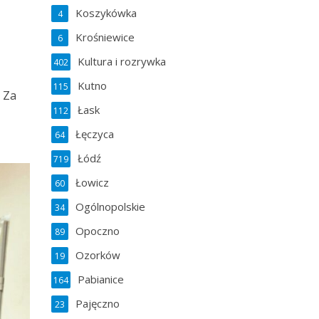
Koszykówka
4
Krośniewice
6
Kultura i rozrywka
402
Kutno
115
. Za
Łask
112
Łęczyca
64
Łódź
719
Łowicz
60
Ogólnopolskie
34
Opoczno
89
Ozorków
19
Pabianice
164
Pajęczno
23