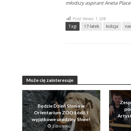
młodszy aspirant Aneta Place
Post Views:
1 208
Tagi
17-latek
kolizja
nar
Może cię zainteresuje
Zesp
Będzie Dzień Słonia w
po
Orientarium ZOO Łódź. I
Artys
wyjątkowe urodziny Shwe!
2 dni temu