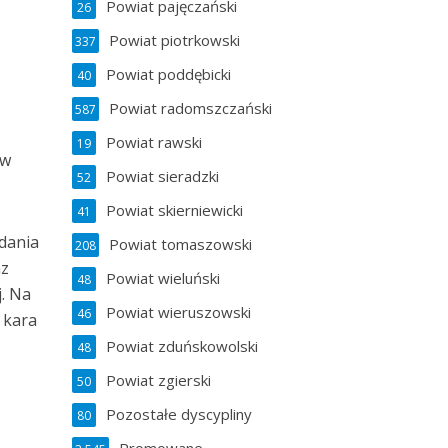
Powiat pajęczański
26
Powiat piotrkowski
337
Powiat poddębicki
40
Powiat radomszczański
587
Powiat rawski
19
ów
Powiat sieradzki
52
Powiat skierniewicki
41
adania
Powiat tomaszowski
208
az
Powiat wieluński
48
. Na
Powiat wieruszowski
46
 kara
Powiat zduńskowolski
48
Powiat zgierski
50
Pozostałe dyscypliny
80