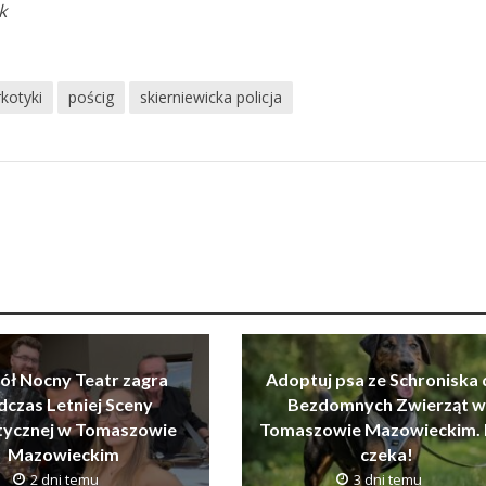
k
kotyki
pościg
skierniewicka policja
ół Nocny Teatr zagra
Adoptuj psa ze Schroniska 
dczas Letniej Sceny
Bezdomnych Zwierząt w
tycznej w Tomaszowie
Tomaszowie Mazowieckim. 
Mazowieckim
czeka!
2 dni temu
3 dni temu