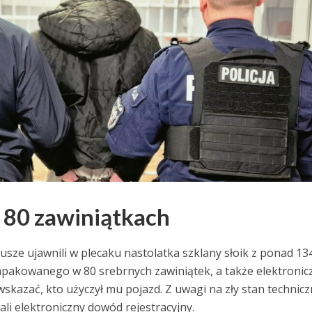
w 80 zawiniątkach
iusze ujawnili w plecaku nastolatka szklany słoik z ponad 13
pakowanego w 80 srebrnych zawiniątek, a także elektronic
wskazać, kto użyczył mu pojazd. Z uwagi na zły stan technic
li elektroniczny dowód rejestracyjny.