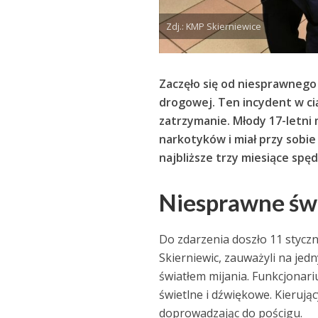
Zdj.: KMP Skierniewice
Zaczęło się od niesprawnego 
drogowej. Ten incydent w ciąg
zatrzymanie. Młody 17-letni
narkotyków i miał przy sobi
najbliższe trzy miesiące spęd
Niesprawne świ
Do zdarzenia doszło 11 styczn
Skierniewic, zauważyli na je
światłem mijania. Funkcjonari
świetlne i dźwiękowe. Kierują
doprowadzając do pościgu.