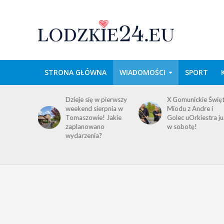
STRONA GŁÓWNA
WIADOMOŚCI
SPORT
domość
Dzieje się w pierwszy
X Gomunickie Świę
ańców
weekend sierpnia w
Miodu z Andre i
a
Tomaszowie! Jakie
Golec uOrkiestra ju
ego i
zaplanowano
w sobotę!
wydarzenia?
!