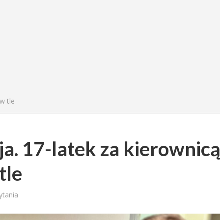
w tle
zja. 17-latek za kierownicą
tle
ytania