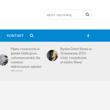
E
KONTAKT
Pijany rowerzysta w
Będzie Dzień Słonia w
gminie Gidle (pow.
Orientarium ZOO
radomszczański). Na
Łódź. I wyjątkowe
rowerze
urodziny Shwe!
elektrycznym wjechał
do rowu