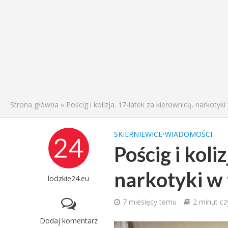
Strona główna
»
Pościg i kolizja. 17-latek za kierownicą, narkotyki 
SKIERNIEWICE
•
WIADOMOŚCI
Pościg i koli
narkotyki w 
lodzkie24.eu
7 miesięcy temu
2 minut cz
Dodaj komentarz