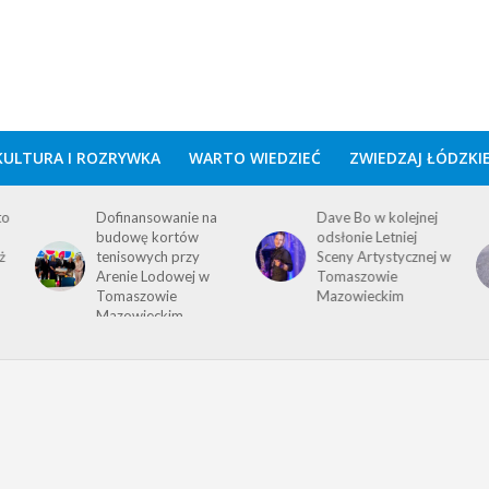
KULTURA I ROZRYWKA
WARTO WIEDZIEĆ
ZWIEDZAJ ŁÓDZKI
to
Dofinansowanie na
Dave Bo w kolejnej
budowę kortów
odsłonie Letniej
ż
tenisowych przy
Sceny Artystycznej w
Arenie Lodowej w
Tomaszowie
Tomaszowie
Mazowieckim
Mazowieckim