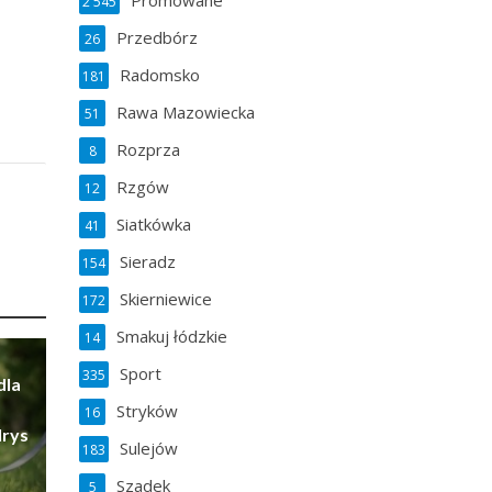
Promowane
2 545
Przedbórz
26
Radomsko
181
Rawa Mazowiecka
51
Rozprza
8
Rzgów
12
Siatkówka
41
Sieradz
154
Skierniewice
172
Smakuj łódzkie
14
Sport
335
dla
Stryków
16
Irys
Sulejów
183
Szadek
5