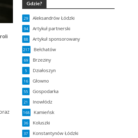
Gdzie?
Aleksandrów Łódzki
29
Artykuł partnerski
94
roli
Artykuł sponsorowany
88
Bełchatów
217
Brzeziny
69
Działoszyn
5
Głowno
16
Gospodarka
55
Inowłódz
21
oraz
Kamieńsk
168
Koluszki
36
Konstantynów Łódzki
37