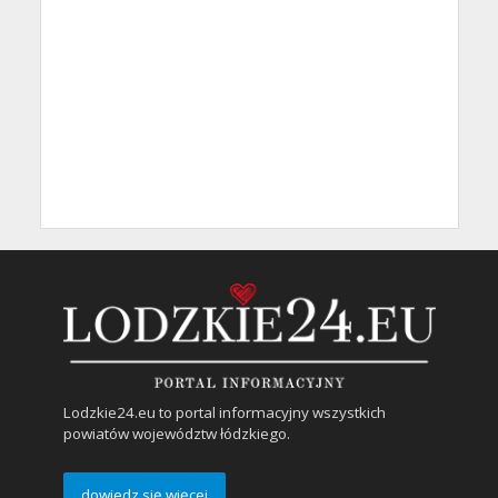
Lodzkie24.eu to portal informacyjny wszystkich
powiatów województw łódzkiego.
dowiedz się więcej