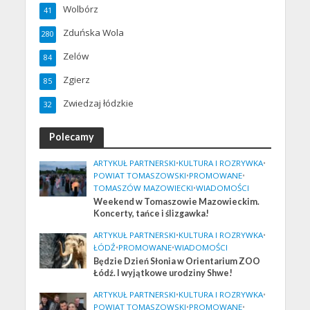
Wolbórz
41
Zduńska Wola
280
Zelów
84
Zgierz
85
Zwiedzaj łódzkie
32
Polecamy
ARTYKUŁ PARTNERSKI
•
KULTURA I ROZRYWKA
•
POWIAT TOMASZOWSKI
•
PROMOWANE
•
TOMASZÓW MAZOWIECKI
•
WIADOMOŚCI
Weekend w Tomaszowie Mazowieckim.
Koncerty, tańce i ślizgawka!
ARTYKUŁ PARTNERSKI
•
KULTURA I ROZRYWKA
•
ŁÓDŹ
•
PROMOWANE
•
WIADOMOŚCI
Będzie Dzień Słonia w Orientarium ZOO
Łódź. I wyjątkowe urodziny Shwe!
ARTYKUŁ PARTNERSKI
•
KULTURA I ROZRYWKA
•
POWIAT TOMASZOWSKI
•
PROMOWANE
•