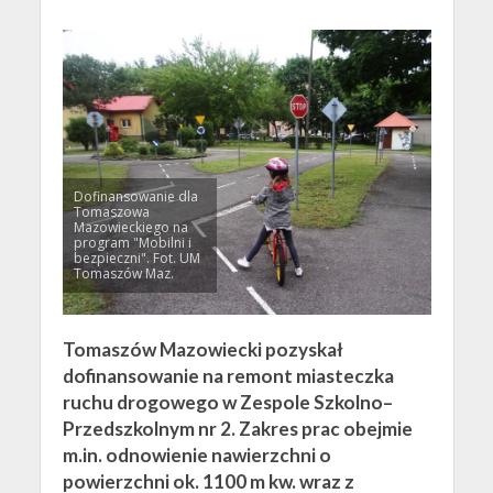
Dofinansowanie dla
Tomaszowa
Mazowieckiego na
program "Mobilni i
bezpieczni". Fot. UM
Tomaszów Maz.
Tomaszów Mazowiecki pozyskał
dofinansowanie na remont miasteczka
ruchu drogowego w Zespole Szkolno–
Przedszkolnym nr 2. Zakres prac obejmie
m.in. odnowienie nawierzchni o
powierzchni ok. 1100 m kw. wraz z