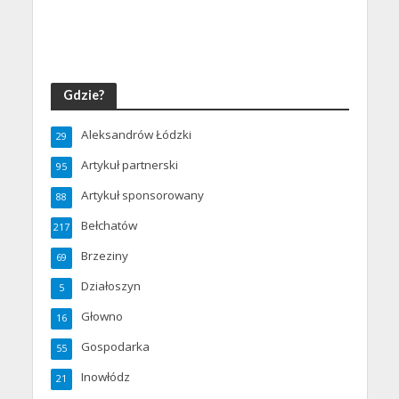
Gdzie?
Aleksandrów Łódzki
29
Artykuł partnerski
95
Artykuł sponsorowany
88
Bełchatów
217
Brzeziny
69
Działoszyn
5
Głowno
16
Gospodarka
55
Inowłódz
21