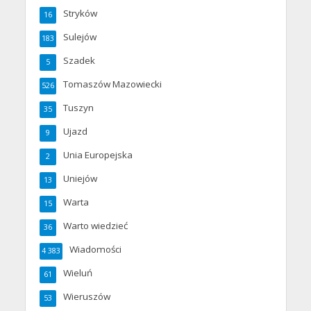
Stryków
16
Sulejów
183
Szadek
5
Tomaszów Mazowiecki
526
Tuszyn
35
Ujazd
9
Unia Europejska
2
Uniejów
13
Warta
15
Warto wiedzieć
36
Wiadomości
4 383
Wieluń
61
Wieruszów
53