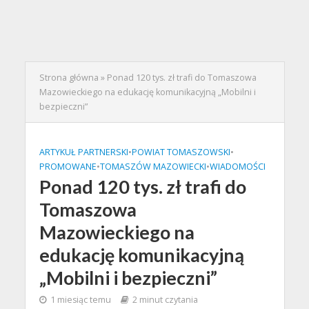
Strona główna
»
Ponad 120 tys. zł trafi do Tomaszowa
Mazowieckiego na edukację komunikacyjną „Mobilni i
bezpieczni”
ARTYKUŁ PARTNERSKI
•
POWIAT TOMASZOWSKI
•
PROMOWANE
•
TOMASZÓW MAZOWIECKI
•
WIADOMOŚCI
Ponad 120 tys. zł trafi do
Tomaszowa
Mazowieckiego na
edukację komunikacyjną
„Mobilni i bezpieczni”
1 miesiąc temu
2 minut czytania