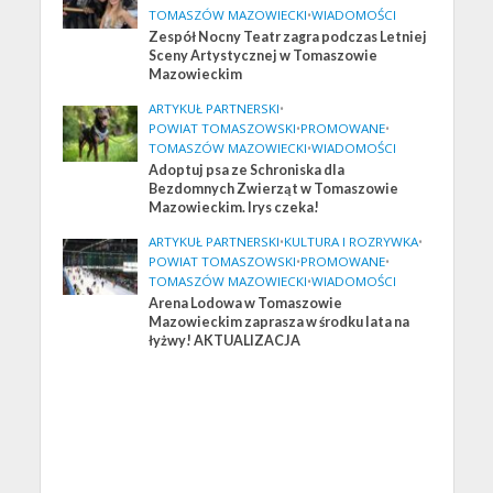
TOMASZÓW MAZOWIECKI
•
WIADOMOŚCI
Zespół Nocny Teatr zagra podczas Letniej
Sceny Artystycznej w Tomaszowie
Mazowieckim
ARTYKUŁ PARTNERSKI
•
POWIAT TOMASZOWSKI
•
PROMOWANE
•
TOMASZÓW MAZOWIECKI
•
WIADOMOŚCI
Adoptuj psa ze Schroniska dla
Bezdomnych Zwierząt w Tomaszowie
Mazowieckim. Irys czeka!
ARTYKUŁ PARTNERSKI
•
KULTURA I ROZRYWKA
•
POWIAT TOMASZOWSKI
•
PROMOWANE
•
TOMASZÓW MAZOWIECKI
•
WIADOMOŚCI
Arena Lodowa w Tomaszowie
Mazowieckim zaprasza w środku lata na
łyżwy! AKTUALIZACJA