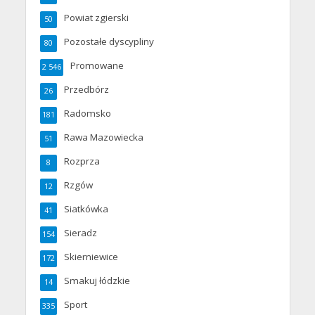
Powiat zgierski
50
Pozostałe dyscypliny
80
Promowane
2 546
Przedbórz
26
Radomsko
181
Rawa Mazowiecka
51
Rozprza
8
Rzgów
12
Siatkówka
41
Sieradz
154
Skierniewice
172
Smakuj łódzkie
14
Sport
335