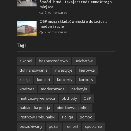
Smród i brud – taka jest codzienność tego
miejsca
2 komentarze
OSP mogą składać wnioski o dotacje na
modernizacje
2 komentarze
Tagi
alkohol
bezpieczeństwo
Bełchatów
dofinansowanie
inwestycje
kierowca
kolizja
koncert
Koncerty
konkurs
kradzież
modernizacja
narkotyki
nietrzeźwy kierowca
obchody
OSP
pabianicka policja
piotrkowska policja
Piotrków Trybunalski
Policja
pomoc
poszukiwany
pożar
remont
spotkanie