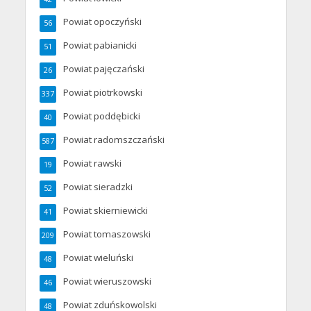
Powiat opoczyński
56
Powiat pabianicki
51
Powiat pajęczański
26
Powiat piotrkowski
337
Powiat poddębicki
40
Powiat radomszczański
587
Powiat rawski
19
Powiat sieradzki
52
Powiat skierniewicki
41
Powiat tomaszowski
209
Powiat wieluński
48
Powiat wieruszowski
46
Powiat zduńskowolski
48