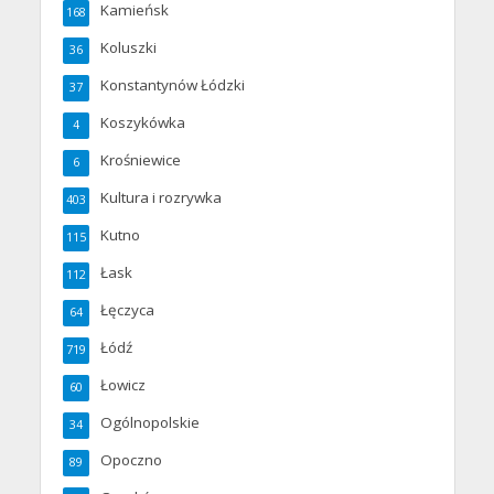
Kamieńsk
168
Koluszki
36
Konstantynów Łódzki
37
Koszykówka
4
Krośniewice
6
Kultura i rozrywka
403
Kutno
115
Łask
112
Łęczyca
64
Łódź
719
Łowicz
60
Ogólnopolskie
34
Opoczno
89