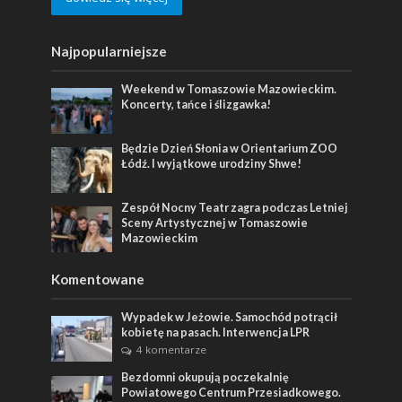
Najpopularniejsze
Weekend w Tomaszowie Mazowieckim.
Koncerty, tańce i ślizgawka!
Będzie Dzień Słonia w Orientarium ZOO
Łódź. I wyjątkowe urodziny Shwe!
Zespół Nocny Teatr zagra podczas Letniej
Sceny Artystycznej w Tomaszowie
Mazowieckim
Komentowane
Wypadek w Jeżowie. Samochód potrącił
kobietę na pasach. Interwencja LPR
4 komentarze
Bezdomni okupują poczekalnię
Powiatowego Centrum Przesiadkowego.