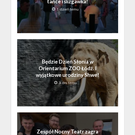
tańce i ślizgawka!
1 dzień temu
Będzie Dzień Słonia w
Orientarium ZOO Łódź. I
wyjątkowe urodziny Shwe!
3 dni temu
Zespół Nocny Teatr zagra