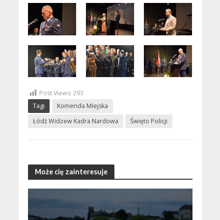
Post Views:
293
Tagi
Komenda Miejska
Łódź Widzew Kadra Nardowa
Święto Policji
Może cię zainteresuje