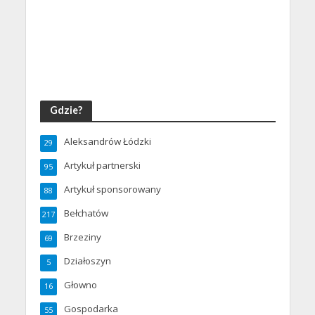
Gdzie?
Aleksandrów Łódzki
29
Artykuł partnerski
95
Artykuł sponsorowany
88
Bełchatów
217
Brzeziny
69
Działoszyn
5
Głowno
16
Gospodarka
55