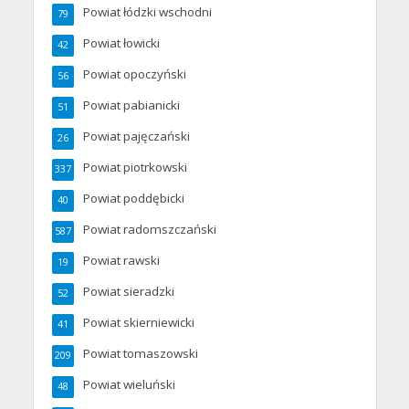
Powiat łódzki wschodni
79
Powiat łowicki
42
Powiat opoczyński
56
Powiat pabianicki
51
Powiat pajęczański
26
Powiat piotrkowski
337
Powiat poddębicki
40
Powiat radomszczański
587
Powiat rawski
19
Powiat sieradzki
52
Powiat skierniewicki
41
Powiat tomaszowski
209
Powiat wieluński
48