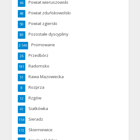
Powiat wieruszowski
46
Powiat zduńskowolski
48
Powiat zgierski
50
Pozostałe dyscypliny
80
Promowane
2 546
Przedbórz
26
Radomsko
181
Rawa Mazowiecka
51
Rozprza
8
Rzgów
12
Siatkówka
41
Sieradz
154
Skierniewice
172