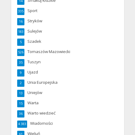
Smakuj łódzkie
14
Sport
335
Stryków
16
Sulejów
183
Szadek
5
Tomaszów Mazowiecki
526
Tuszyn
35
Ujazd
9
Unia Europejska
2
Uniejów
13
Warta
15
Warto wiedzieć
36
Wiadomości
4 383
Wieluń
61