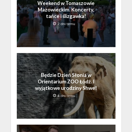
Weekend w Tomaszowie
Mazowieckim. Koncerty,
tańce i ślizgawka!
2 dni temu
Będzie Dzień Słonia w
Orientarium ZOO Łódź. I
wyjątkowe urodziny Shwe!
4 dni temu