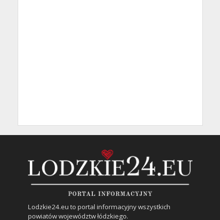
Lodzkie24.eu to portal informacyjny wszystkich
powiatów województw łódzkiego.