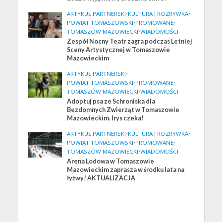
ARTYKUŁ PARTNERSKI
•
KULTURA I ROZRYWKA
•
POWIAT TOMASZOWSKI
•
PROMOWANE
•
TOMASZÓW MAZOWIECKI
•
WIADOMOŚCI
Zespół Nocny Teatr zagra podczas Letniej
Sceny Artystycznej w Tomaszowie
Mazowieckim
ARTYKUŁ PARTNERSKI
•
POWIAT TOMASZOWSKI
•
PROMOWANE
•
TOMASZÓW MAZOWIECKI
•
WIADOMOŚCI
Adoptuj psa ze Schroniska dla
Bezdomnych Zwierząt w Tomaszowie
Mazowieckim. Irys czeka!
ARTYKUŁ PARTNERSKI
•
KULTURA I ROZRYWKA
•
POWIAT TOMASZOWSKI
•
PROMOWANE
•
TOMASZÓW MAZOWIECKI
•
WIADOMOŚCI
Arena Lodowa w Tomaszowie
Mazowieckim zaprasza w środku lata na
łyżwy! AKTUALIZACJA