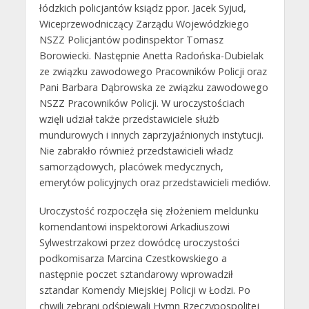
łódzkich policjantów ksiądz ppor. Jacek Syjud,
Wiceprzewodniczący Zarządu Wojewódzkiego
NSZZ Policjantów podinspektor Tomasz
Borowiecki. Następnie Anetta Radońska-Dubielak
ze związku zawodowego Pracowników Policji oraz
Pani Barbara Dąbrowska ze związku zawodowego
NSZZ Pracowników Policji. W uroczystościach
wzięli udział także przedstawiciele służb
mundurowych i innych zaprzyjaźnionych instytucji.
Nie zabrakło również przedstawicieli władz
samorządowych, placówek medycznych,
emerytów policyjnych oraz przedstawicieli mediów.
Uroczystość rozpoczęła się złożeniem meldunku
komendantowi inspektorowi Arkadiuszowi
Sylwestrzakowi przez dowódcę uroczystości
podkomisarza Marcina Czestkowskiego a
następnie poczet sztandarowy wprowadził
sztandar Komendy Miejskiej Policji w Łodzi. Po
chwili zebrani odśpiewali Hymn Rzeczypospolitej