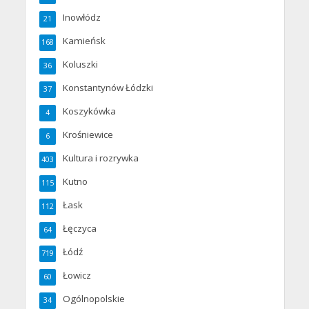
Inowłódz
21
Kamieńsk
168
Koluszki
36
Konstantynów Łódzki
37
Koszykówka
4
Krośniewice
6
Kultura i rozrywka
403
Kutno
115
Łask
112
Łęczyca
64
Łódź
719
Łowicz
60
Ogólnopolskie
34