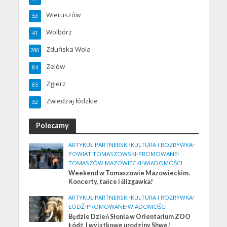
Wieruszów
53
Wolbórz
41
Zduńska Wola
280
Zelów
84
Zgierz
85
Zwiedzaj łódzkie
32
Polecamy
ARTYKUŁ PARTNERSKI
•
KULTURA I ROZRYWKA
•
POWIAT TOMASZOWSKI
•
PROMOWANE
•
TOMASZÓW MAZOWIECKI
•
WIADOMOŚCI
Weekend w Tomaszowie Mazowieckim.
Koncerty, tańce i ślizgawka!
ARTYKUŁ PARTNERSKI
•
KULTURA I ROZRYWKA
•
ŁÓDŹ
•
PROMOWANE
•
WIADOMOŚCI
Będzie Dzień Słonia w Orientarium ZOO
Łódź. I wyjątkowe urodziny Shwe!