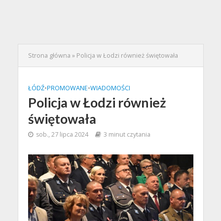
Strona główna
»
Policja w Łodzi również świętowała
ŁÓDŹ
•
PROMOWANE
•
WIADOMOŚCI
Policja w Łodzi również
świętowała
sob., 27 lipca 2024
3 minut czytania