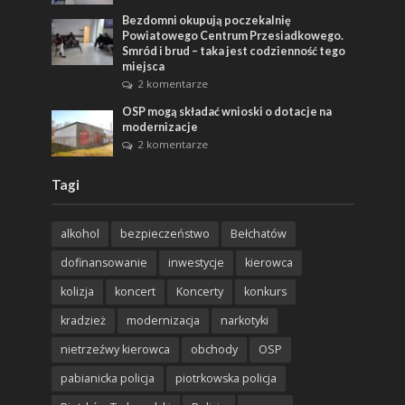
Bezdomni okupują poczekalnię
Powiatowego Centrum Przesiadkowego.
Smród i brud – taka jest codzienność tego
miejsca
2 komentarze
OSP mogą składać wnioski o dotacje na
modernizacje
2 komentarze
Tagi
alkohol
bezpieczeństwo
Bełchatów
dofinansowanie
inwestycje
kierowca
kolizja
koncert
Koncerty
konkurs
kradzież
modernizacja
narkotyki
nietrzeźwy kierowca
obchody
OSP
pabianicka policja
piotrkowska policja