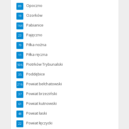
Opoczno
89
Ozorków
19
Pabianice
164
Pajęczno
23
Piłka nożna
79
Piłka ręczna
11
Piotrków Trybunalski
506
Poddębice
35
Powiat bełchatowski
216
Powiat brzeziński
37
Powiat kutnowski
61
Powiat łaski
48
Powiat łęczycki
22