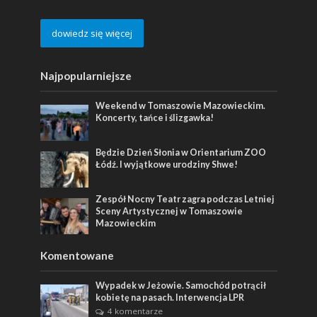
dowiedz się więcej
Najpopularniejsze
Weekend w Tomaszowie Mazowieckim.
Koncerty, tańce i ślizgawka!
Będzie Dzień Słonia w Orientarium ZOO
Łódź. I wyjątkowe urodziny Shwe!
Zespół Nocny Teatr zagra podczas Letniej
Sceny Artystycznej w Tomaszowie
Mazowieckim
Komentowane
Wypadek w Jeżowie. Samochód potrącił
kobietę na pasach. Interwencja LPR
4 komentarze