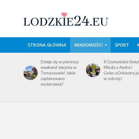
STRONA GŁÓWNA
WIADOMOŚCI
SPORT
domość
Dzieje się w pierwszy
X Gomunickie Świę
ańców
weekend sierpnia w
Miodu z Andre i
a
Tomaszowie! Jakie
Golec uOrkiestra ju
ego i
zaplanowano
w sobotę!
wydarzenia?
!