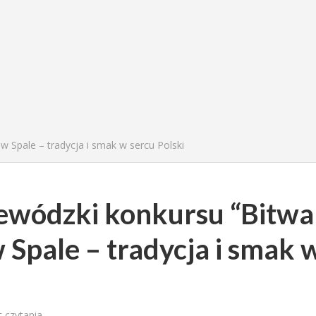
 Spale – tradycja i smak w sercu Polski
jewódzki konkursu “Bitwa
Spale – tradycja i smak 
t czytania