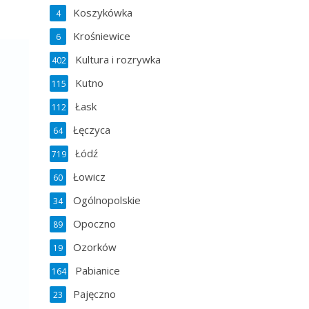
Koszykówka
4
Krośniewice
6
Kultura i rozrywka
402
Kutno
115
Łask
112
Łęczyca
64
Łódź
719
Łowicz
60
Ogólnopolskie
34
Opoczno
89
Ozorków
19
Pabianice
164
Pajęczno
23