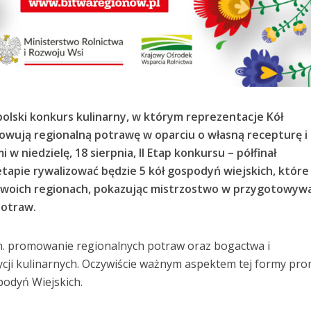
olski konkurs kulinarny, w którym reprezentacje Kół
wują regionalną potrawę w oparciu o własną recepturę i
w niedzielę, 18 sierpnia, II Etap konkursu – półfinał
tapie rywalizować będzie 5 kół gospodyń wiejskich, które
swoich regionach, pokazując mistrzostwo w przygotowyw
potraw.
n. promowanie regionalnych potraw oraz bogactwa i
ycji kulinarnych. Oczywiście ważnym aspektem tej formy pro
podyń Wiejskich.