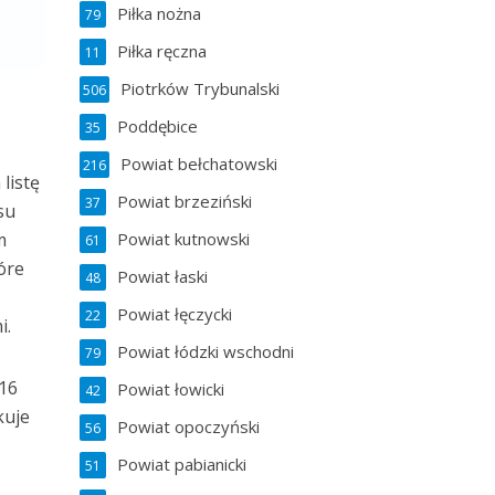
Piłka nożna
79
Piłka ręczna
11
Piotrków Trybunalski
506
Poddębice
35
Powiat bełchatowski
216
listę
Powiat brzeziński
37
su
Powiat kutnowski
m
61
óre
Powiat łaski
48
Powiat łęczycki
22
i.
Powiat łódzki wschodni
79
 16
Powiat łowicki
42
kuje
Powiat opoczyński
56
Powiat pabianicki
51