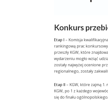
Konkurs przebi
Etap I
– Komisja kwalifikacyjn
rankingową prac konkursowyc
przeszły KGW, które znajdowa
wydarzeniu mogło wziąć udział
zostały najwyżej ocenione p
regionalnego, zostały zakwalif
Etap II
– KGW, które zajmą 1. m
KGW, po 1 z każdego województ
się do finału ogólnopolskiego