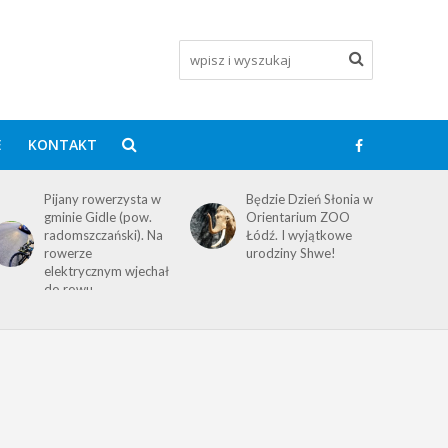
E
KONTAKT
Pijany rowerzysta w
Będzie Dzień Słonia w
gminie Gidle (pow.
Orientarium ZOO
radomszczański). Na
Łódź. I wyjątkowe
rowerze
urodziny Shwe!
elektrycznym wjechał
do rowu