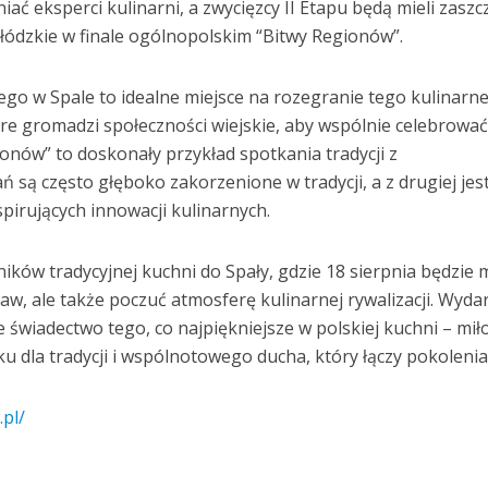
iać eksperci kulinarni, a zwycięzcy II Etapu będą mieli zaszc
ódzkie w finale ogólnopolskim “Bitwy Regionów”.
o w Spale to idealne miejsce na rozegranie tego kulinarn
óre gromadzi społeczności wiejskie, aby wspólnie celebrowa
onów” to doskonały przykład spotkania tradycji z
 są często głęboko zakorzenione w tradycji, a z drugiej jest
spirujących innowacji kulinarnych.
ików tradycyjnej kuchni do Spały, gdzie 18 sierpnia będzie
w, ale także poczuć atmosferę kulinarnej rywalizacji. Wyda
e świadectwo tego, co najpiękniejsze w polskiej kuchni – mił
 dla tradycji i wspólnotowego ducha, który łączy pokolenia
.pl/