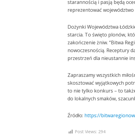
starannością i pasją będą ocen
reprezentować województwo ł
Dożynki Województwa Łódzkieg
starcia. To święto plonów, kt
zakończenie żniw. “Bitwa Regi
nowoczesnością. Receptury dań
przestrzeń dla nieustannie in
Zapraszamy wszystkich miłośn
skosztować wyjątkowych potra
to nie tylko konkurs – to takż
do lokalnych smaków, szacunku
Źródło:
https://bitwaregionow
Post Views:
294