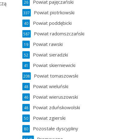
Powiat pajęczański
26
czą
Powiat piotrkowski
337
Powiat poddębicki
40
Powiat radomszczański
587
Powiat rawski
19
Powiat sieradzki
52
Powiat skierniewicki
41
Powiat tomaszowski
208
Powiat wieluński
48
Powiat wieruszowski
46
Powiat zduńskowolski
48
Powiat zgierski
50
Pozostałe dyscypliny
80