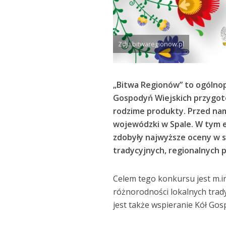
Zdj.: bitwaregionow.pl
„Bitwa Regionów” to ogólnop
Gospodyń Wiejskich przygoto
rodzime produkty. Przed nami 
wojewódzki w Spale.
W tym e
zdobyły najwyższe oceny w 
tradycyjnych, regionalnych 
Celem tego konkursu jest m.i
różnorodności lokalnych trad
jest także wspieranie Kół Gos