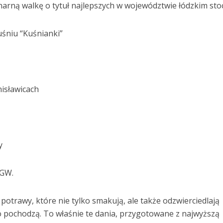
inarną walkę o tytuł najlepszych w województwie łódzkim sto
śniu “Kuśnianki”
nisławicach
y
KGW.
 potrawy, które nie tylko smakują, ale także odzwierciedlają
o pochodzą. To właśnie te dania, przygotowane z najwyższą