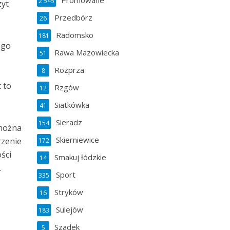
Promowane
2 545
zyt
Przedbórz
26
Radomsko
181
ego
Rawa Mazowiecka
51
ć
Rozprza
8
 to
Rzgów
12
Siatkówka
41
Sieradz
154
 można
Skierniewice
rzenie
172
ości
Smakuj łódzkie
14
.
Sport
335
Stryków
16
Sulejów
183
Szadek
5