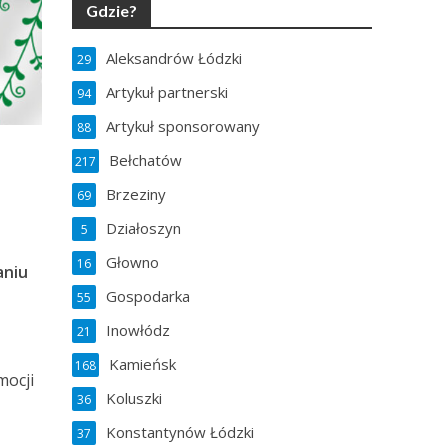
Gdzie?
Aleksandrów Łódzki
29
Artykuł partnerski
94
Artykuł sponsorowany
88
Bełchatów
217
Brzeziny
69
Działoszyn
5
Głowno
16
aniu
Gospodarka
55
Inowłódz
21
Kamieńsk
168
mocji
Koluszki
36
Konstantynów Łódzki
37