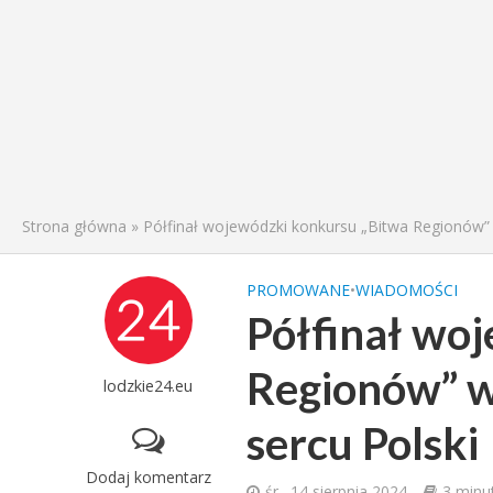
Strona główna
»
Półfinał wojewódzki konkursu „Bitwa Regionów” w
PROMOWANE
•
WIADOMOŚCI
Półfinał wo
Regionów” w 
lodzkie24.eu
sercu Polski
Dodaj komentarz
śr., 14 sierpnia 2024
3 minu