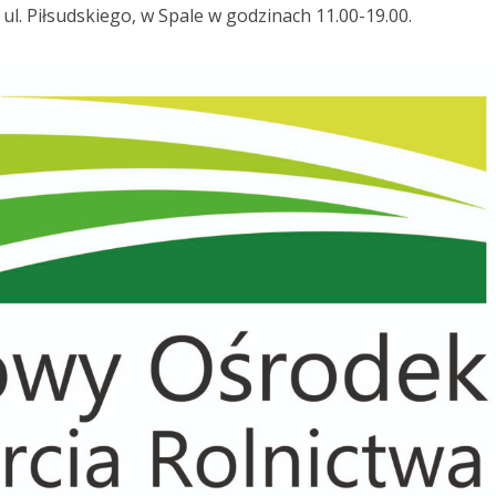
ul. Piłsudskiego, w Spale w godzinach 11.00-19.00.