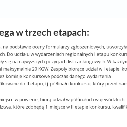
ega w trzech etapach:
a, na podstawie oceny formularzy zgłoszeniowych, utworzyła 
h. Do udziału w wydarzeniach regionalnych I etapu konkur
ły się na najwyższych pozycjach list rankingowych. W każdy
 maksymalnie 20 KGW. Zespoły biorące udział w I etapie, kt
rzez komisje konkursowe podczas danego wydarzenia
ikowane do II etapu, tj. półfinału konkursu, który przed nam
iejsce w powiecie, biorą udział w półfinałach wojewódzkich.
wa, które zdobędą 1. miejsce w II etapie konkursu, kwalifi
.