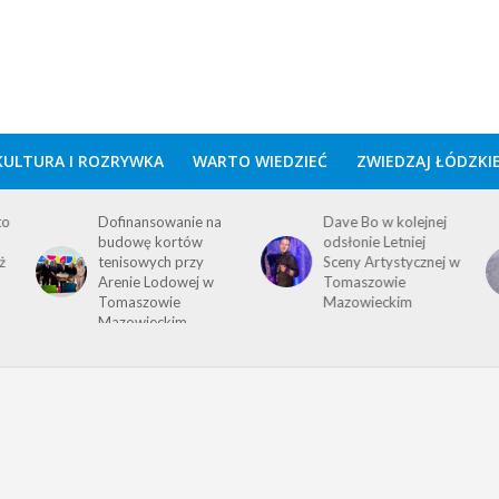
KULTURA I ROZRYWKA
WARTO WIEDZIEĆ
ZWIEDZAJ ŁÓDZKI
to
Dofinansowanie na
Dave Bo w kolejnej
budowę kortów
odsłonie Letniej
ż
tenisowych przy
Sceny Artystycznej w
Arenie Lodowej w
Tomaszowie
Tomaszowie
Mazowieckim
Mazowieckim