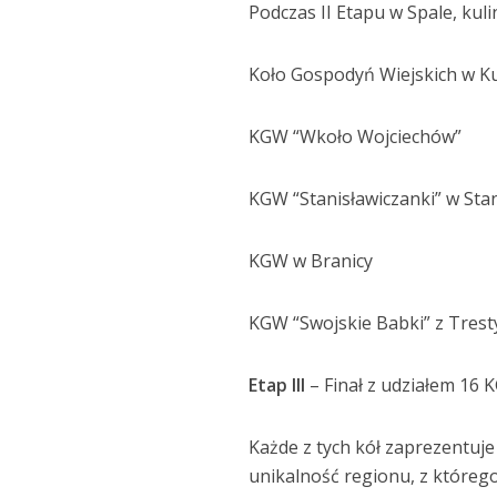
Podczas II Etapu w Spale, kul
Koło Gospodyń Wiejskich w Ku
KGW “Wkoło Wojciechów”
KGW “Stanisławiczanki” w Sta
KGW w Branicy
KGW “Swojskie Babki” z Trest
Etap III
– Finał z udziałem 16 
Każde z tych kół zaprezentuje
unikalność regionu, z któreg