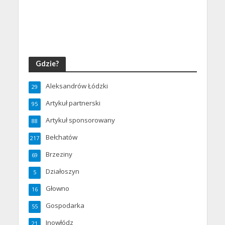
Gdzie?
Aleksandrów Łódzki
29
Artykuł partnerski
95
Artykuł sponsorowany
88
Bełchatów
217
Brzeziny
69
Działoszyn
5
Głowno
16
Gospodarka
55
Inowłódz
21