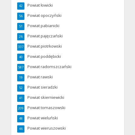
Powiat łowicki
42
Powiat opoczyński
56
Powiat pabianicki
51
Powiat pajęczański
26
Powiat piotrkowski
337
Powiat poddębicki
40
Powiat radomszczański
587
Powiat rawski
19
Powiat sieradzki
52
Powiat skierniewicki
41
Powiat tomaszowski
209
Powiat wieluński
48
Powiat wieruszowski
46