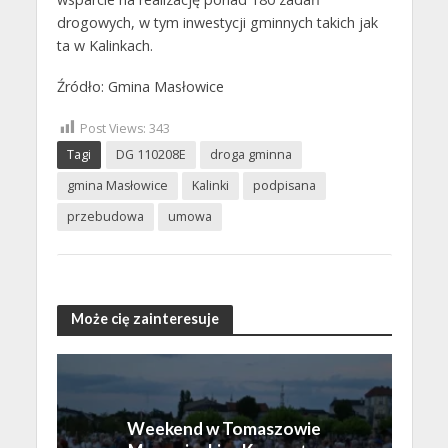
drogowych, w tym inwestycji gminnych takich jak
ta w Kalinkach.
Źródło: Gmina Masłowice
Post Views:
343
Tagi
DG 110208E
droga gminna
gmina Masłowice
Kalinki
podpisana
przebudowa
umowa
Może cię zainteresuje
Weekend w Tomaszowie