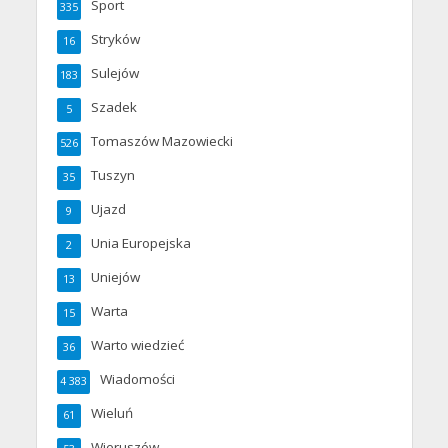
Sport
335
Stryków
16
Sulejów
183
Szadek
5
Tomaszów Mazowiecki
526
Tuszyn
35
Ujazd
9
Unia Europejska
2
Uniejów
13
Warta
15
Warto wiedzieć
36
Wiadomości
4 383
Wieluń
61
Wieruszów