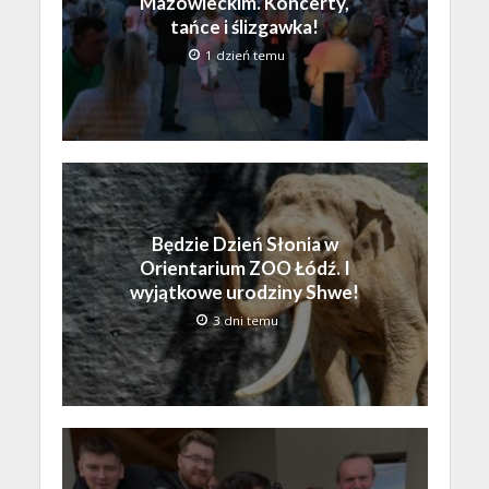
Mazowieckim. Koncerty,
tańce i ślizgawka!
1 dzień temu
Będzie Dzień Słonia w
Orientarium ZOO Łódź. I
wyjątkowe urodziny Shwe!
3 dni temu