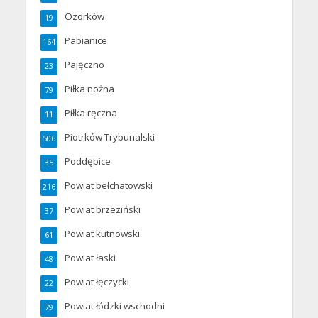
Ozorków
19
Pabianice
164
Pajęczno
23
Piłka nożna
79
Piłka ręczna
11
Piotrków Trybunalski
506
Poddębice
35
Powiat bełchatowski
216
Powiat brzeziński
37
Powiat kutnowski
61
Powiat łaski
48
Powiat łęczycki
22
Powiat łódzki wschodni
79