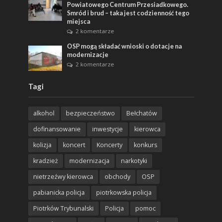
Powiatowego Centrum Przesiadkowego.
Smród i brud – taka jest codzienność tego
miejsca
2 komentarze
OSP mogą składać wnioski o dotacje na
modernizacje
2 komentarze
Tagi
alkohol
bezpieczeństwo
Bełchatów
dofinansowanie
inwestycje
kierowca
kolizja
koncert
Koncerty
konkurs
kradzież
modernizacja
narkotyki
nietrzeźwy kierowca
obchody
OSP
pabianicka policja
piotrkowska policja
Piotrków Trybunalski
Policja
pomoc