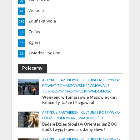
53
Wolbórz
41
Zduńska Wola
280
Zelów
84
Zgierz
85
Zwiedzaj łódzkie
32
Polecamy
ARTYKUŁ PARTNERSKI
•
KULTURA I ROZRYWKA
•
POWIAT TOMASZOWSKI
•
PROMOWANE
•
TOMASZÓW MAZOWIECKI
•
WIADOMOŚCI
Weekend w Tomaszowie Mazowieckim.
Koncerty, tańce i ślizgawka!
ARTYKUŁ PARTNERSKI
•
KULTURA I ROZRYWKA
•
ŁÓDŹ
•
PROMOWANE
•
WIADOMOŚCI
Będzie Dzień Słonia w Orientarium ZOO
Łódź. I wyjątkowe urodziny Shwe!
ARTYKUŁ PARTNERSKI
•
KULTURA I ROZRYWKA
•