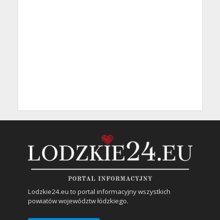
Lodzkie24.eu to portal informacyjny wszystkich
powiatów województw łódzkiego.