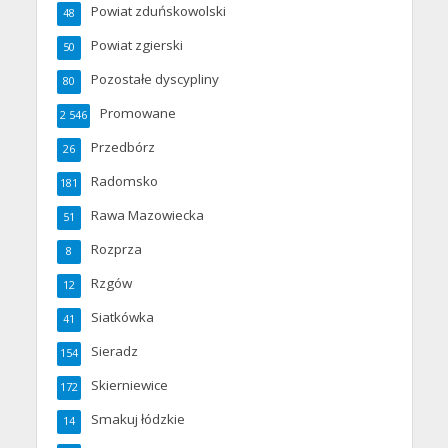
Powiat zduńskowolski
48
Powiat zgierski
50
Pozostałe dyscypliny
80
Promowane
2 546
Przedbórz
26
Radomsko
181
Rawa Mazowiecka
51
Rozprza
8
Rzgów
12
Siatkówka
41
Sieradz
154
Skierniewice
172
Smakuj łódzkie
14