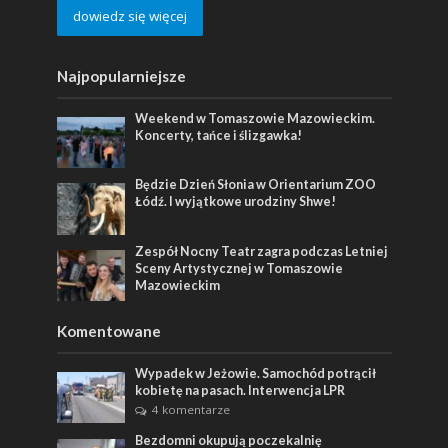
dowiedz się więcej
Najpopularniejsze
Weekend w Tomaszowie Mazowieckim.
Koncerty, tańce i ślizgawka!
Będzie Dzień Słonia w Orientarium ZOO
Łódź. I wyjątkowe urodziny Shwe!
Zespół Nocny Teatr zagra podczas Letniej
Sceny Artystycznej w Tomaszowie
Mazowieckim
Komentowane
Wypadek w Jeżowie. Samochód potrącił
kobietę na pasach. Interwencja LPR
4 komentarze
Bezdomni okupują poczekalnię