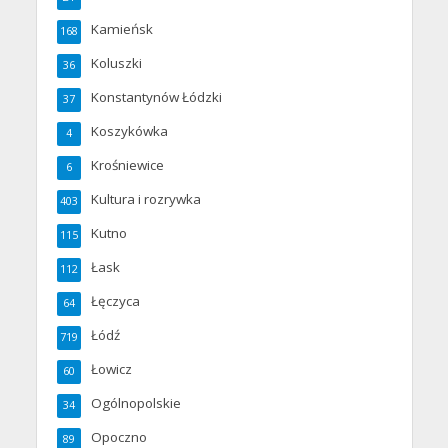
Kamieńsk
168
Koluszki
36
Konstantynów Łódzki
37
Koszykówka
4
Krośniewice
6
Kultura i rozrywka
403
Kutno
115
Łask
112
Łęczyca
64
Łódź
719
Łowicz
60
Ogólnopolskie
34
Opoczno
89