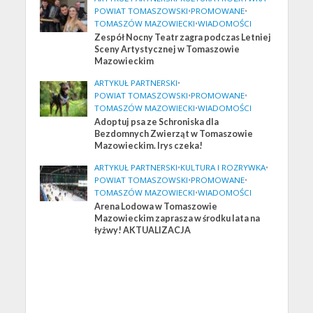
POWIAT TOMASZOWSKI
•
PROMOWANE
•
TOMASZÓW MAZOWIECKI
•
WIADOMOŚCI
Zespół Nocny Teatr zagra podczas Letniej
Sceny Artystycznej w Tomaszowie
Mazowieckim
ARTYKUŁ PARTNERSKI
•
POWIAT TOMASZOWSKI
•
PROMOWANE
•
TOMASZÓW MAZOWIECKI
•
WIADOMOŚCI
Adoptuj psa ze Schroniska dla
Bezdomnych Zwierząt w Tomaszowie
Mazowieckim. Irys czeka!
ARTYKUŁ PARTNERSKI
•
KULTURA I ROZRYWKA
•
POWIAT TOMASZOWSKI
•
PROMOWANE
•
TOMASZÓW MAZOWIECKI
•
WIADOMOŚCI
Arena Lodowa w Tomaszowie
Mazowieckim zaprasza w środku lata na
łyżwy! AKTUALIZACJA