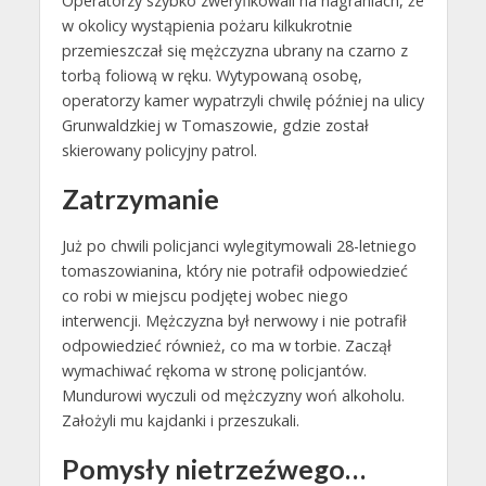
Operatorzy szybko zweryfikowali na nagraniach, że
w okolicy wystąpienia pożaru kilkukrotnie
przemieszczał się mężczyzna ubrany na czarno z
torbą foliową w ręku. Wytypowaną osobę,
operatorzy kamer wypatrzyli chwilę później na ulicy
Grunwaldzkiej w Tomaszowie, gdzie został
skierowany policyjny patrol.
Zatrzymanie
Już po chwili policjanci wylegitymowali 28-letniego
tomaszowianina, który nie potrafił odpowiedzieć
co robi w miejscu podjętej wobec niego
interwencji. Mężczyzna był nerwowy i nie potrafił
odpowiedzieć również, co ma w torbie. Zaczął
wymachiwać rękoma w stronę policjantów.
Mundurowi wyczuli od mężczyzny woń alkoholu.
Założyli mu kajdanki i przeszukali.
Pomysły nietrzeźwego…