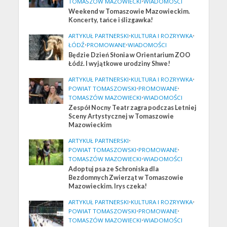
TOMASZÓW MAZOWIECKI
•
WIADOMOŚCI
Weekend w Tomaszowie Mazowieckim.
Koncerty, tańce i ślizgawka!
ARTYKUŁ PARTNERSKI
•
KULTURA I ROZRYWKA
•
ŁÓDŹ
•
PROMOWANE
•
WIADOMOŚCI
Będzie Dzień Słonia w Orientarium ZOO
Łódź. I wyjątkowe urodziny Shwe!
ARTYKUŁ PARTNERSKI
•
KULTURA I ROZRYWKA
•
POWIAT TOMASZOWSKI
•
PROMOWANE
•
TOMASZÓW MAZOWIECKI
•
WIADOMOŚCI
Zespół Nocny Teatr zagra podczas Letniej
Sceny Artystycznej w Tomaszowie
Mazowieckim
ARTYKUŁ PARTNERSKI
•
POWIAT TOMASZOWSKI
•
PROMOWANE
•
TOMASZÓW MAZOWIECKI
•
WIADOMOŚCI
Adoptuj psa ze Schroniska dla
Bezdomnych Zwierząt w Tomaszowie
Mazowieckim. Irys czeka!
ARTYKUŁ PARTNERSKI
•
KULTURA I ROZRYWKA
•
POWIAT TOMASZOWSKI
•
PROMOWANE
•
TOMASZÓW MAZOWIECKI
•
WIADOMOŚCI