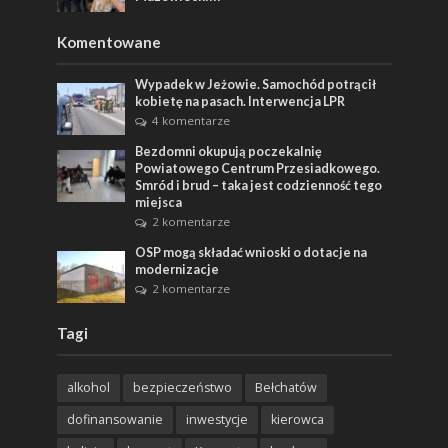
Komentowane
Wypadek w Jeżowie. Samochód potrącił
kobietę na pasach. Interwencja LPR
4 komentarze
Bezdomni okupują poczekalnię
Powiatowego Centrum Przesiadkowego.
Smród i brud – taka jest codzienność tego
miejsca
2 komentarze
OSP mogą składać wnioski o dotacje na
modernizacje
2 komentarze
Tagi
alkohol
bezpieczeństwo
Bełchatów
dofinansowanie
inwestycje
kierowca