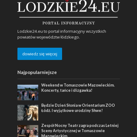
Lodzkie24.eu to portal informacyjny wszystkich
powiatów województw łódzkiego.
dowiedz się więcej
Najpopularniejsze
Weekend w Tomaszowie Mazowieckim.
Koncerty, tańce i ślizgawka!
Będzie Dzień Słonia w Orientarium ZOO
Łódź. I wyjątkowe urodziny Shwe!
Zespół Nocny Teatr zagra podczas Letniej
Sceny Artystycznej w Tomaszowie
Mazowieckim