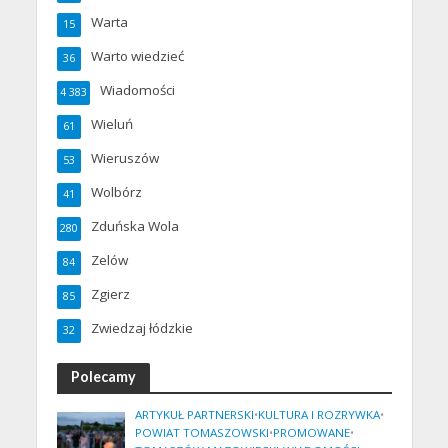
Warta
15
Warto wiedzieć
36
Wiadomości
4 383
Wieluń
61
Wieruszów
53
Wolbórz
41
Zduńska Wola
280
Zelów
84
Zgierz
85
Zwiedzaj łódzkie
32
Polecamy
ARTYKUŁ PARTNERSKI
•
KULTURA I ROZRYWKA
•
POWIAT TOMASZOWSKI
•
PROMOWANE
•