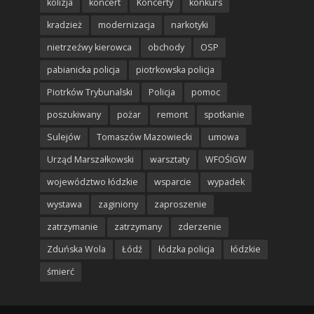
kolizja
koncert
Koncerty
konkurs
kradzież
modernizacja
narkotyki
nietrzeźwy kierowca
obchody
OSP
pabianicka policja
piotrkowska policja
Piotrków Trybunalski
Policja
pomoc
poszukiwany
pożar
remont
spotkanie
Sulejów
Tomaszów Mazowiecki
umowa
Urząd Marszałkowski
warsztaty
WFOŚIGW
województwo łódzkie
wsparcie
wypadek
wystawa
zaginiony
zaproszenie
zatrzymanie
zatrzymany
zderzenie
Zduńska Wola
Łódź
łódzka policja
łódzkie
śmierć