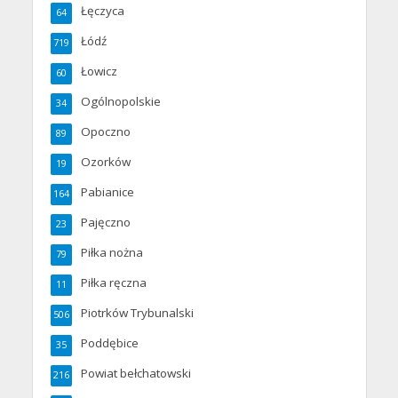
Łęczyca
64
Łódź
719
Łowicz
60
Ogólnopolskie
34
Opoczno
89
Ozorków
19
Pabianice
164
Pajęczno
23
Piłka nożna
79
Piłka ręczna
11
Piotrków Trybunalski
506
Poddębice
35
Powiat bełchatowski
216