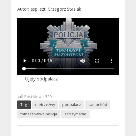
Autor: asp. szt. Grzegorz Stasiak
Ujęty podpalacz.
Post Views:
529
Tagi
nietrzeźwy
podpalacz
samochód
tomaszowska policja
zatrzymanie