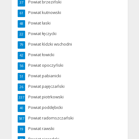
Powiat brzeziński
37
Powiat kutnowski
61
Powiat łaski
48
Powiat łęczycki
22
Powiat łódzki wschodni
79
Powiat łowicki
42
Powiat opoczyński
56
Powiat pabianicki
51
Powiat pajęczański
26
Powiat piotrkowski
337
Powiat poddębicki
40
Powiat radomszczański
587
Powiat rawski
19