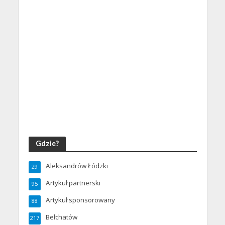
Gdzie?
Aleksandrów Łódzki
29
Artykuł partnerski
95
Artykuł sponsorowany
88
Bełchatów
217