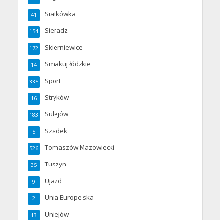
Siatkówka
41
Sieradz
154
Skierniewice
172
Smakuj łódzkie
14
Sport
335
Stryków
16
Sulejów
183
Szadek
5
Tomaszów Mazowiecki
526
Tuszyn
35
Ujazd
9
Unia Europejska
2
Uniejów
13