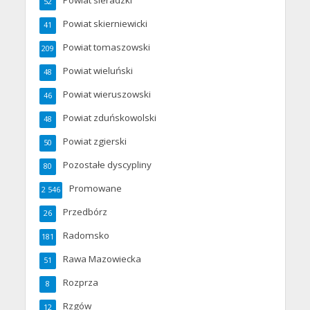
Powiat sieradzki
52
Powiat skierniewicki
41
Powiat tomaszowski
209
Powiat wieluński
48
Powiat wieruszowski
46
Powiat zduńskowolski
48
Powiat zgierski
50
Pozostałe dyscypliny
80
Promowane
2 546
Przedbórz
26
Radomsko
181
Rawa Mazowiecka
51
Rozprza
8
Rzgów
12