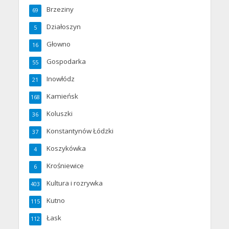
Brzeziny
69
Działoszyn
5
Głowno
16
Gospodarka
55
Inowłódz
21
Kamieńsk
168
Koluszki
36
Konstantynów Łódzki
37
Koszykówka
4
Krośniewice
6
Kultura i rozrywka
403
Kutno
115
Łask
112