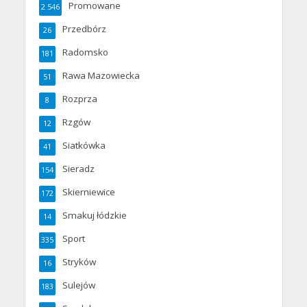
Promowane
2 546
Przedbórz
26
Radomsko
181
Rawa Mazowiecka
51
Rozprza
8
Rzgów
12
Siatkówka
41
Sieradz
154
Skierniewice
172
Smakuj łódzkie
14
Sport
335
Stryków
16
Sulejów
183