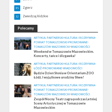
Zgierz
85
Zwiedzaj łódzkie
32
Polecamy
ARTYKUŁ PARTNERSKI
•
KULTURA I ROZRYWKA
•
POWIAT TOMASZOWSKI
•
PROMOWANE
•
TOMASZÓW MAZOWIECKI
•
WIADOMOŚCI
Weekend w Tomaszowie Mazowieckim.
Koncerty, tańce i ślizgawka!
ARTYKUŁ PARTNERSKI
•
KULTURA I ROZRYWKA
•
ŁÓDŹ
•
PROMOWANE
•
WIADOMOŚCI
Będzie Dzień Słonia w Orientarium ZOO
Łódź. I wyjątkowe urodziny Shwe!
ARTYKUŁ PARTNERSKI
•
KULTURA I ROZRYWKA
•
POWIAT TOMASZOWSKI
•
PROMOWANE
•
TOMASZÓW MAZOWIECKI
•
WIADOMOŚCI
Zespół Nocny Teatr zagra podczas Letniej
Sceny Artystycznej w Tomaszowie
Mazowieckim