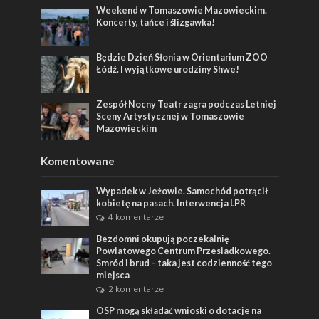
Weekend w Tomaszowie Mazowieckim.
Koncerty, tańce i ślizgawka!
Będzie Dzień Słonia w Orientarium ZOO
Łódź. I wyjątkowe urodziny Shwe!
Zespół Nocny Teatr zagra podczas Letniej
Sceny Artystycznej w Tomaszowie
Mazowieckim
Komentowane
Wypadek w Jeżowie. Samochód potrącił
kobietę na pasach. Interwencja LPR
4 komentarze
Bezdomni okupują poczekalnię
Powiatowego Centrum Przesiadkowego.
Smród i brud – taka jest codzienność tego
miejsca
2 komentarze
OSP mogą składać wnioski o dotacje na