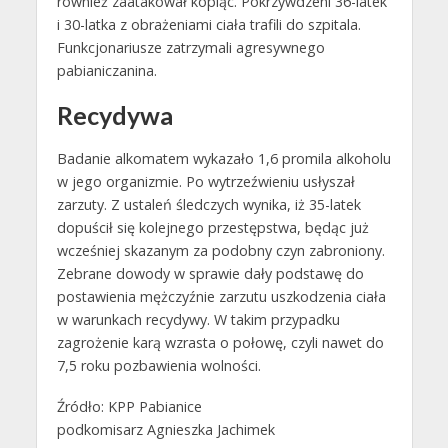
również zaatakował kopiąc. Pokrzywdzeni 36-latek
i 30-latka z obrażeniami ciała trafili do szpitala.
Funkcjonariusze zatrzymali agresywnego
pabianiczanina.
Recydywa
Badanie alkomatem wykazało 1,6 promila alkoholu
w jego organizmie. Po wytrzeźwieniu usłyszał
zarzuty. Z ustaleń śledczych wynika, iż 35-latek
dopuścił się kolejnego przestępstwa, będąc już
wcześniej skazanym za podobny czyn zabroniony.
Zebrane dowody w sprawie dały podstawę do
postawienia mężczyźnie zarzutu uszkodzenia ciała
w warunkach recydywy. W takim przypadku
zagrożenie karą wzrasta o połowę, czyli nawet do
7,5 roku pozbawienia wolności.
Źródło: KPP Pabianice
podkomisarz Agnieszka Jachimek