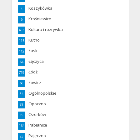
Koszykówka
4
Krośniewice
6
Kultura i rozrywka
403
Kutno
115
Łask
112
Łęczyca
64
Łódź
719
Łowicz
60
Ogólnopolskie
34
Opoczno
89
Ozorków
19
Pabianice
164
Pajęczno
23