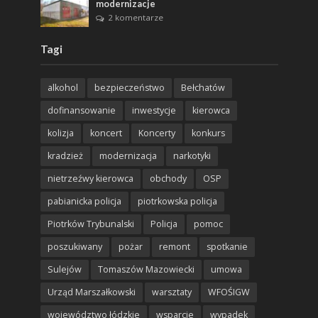
modernizacje
2 komentarze
Tagi
alkohol
bezpieczeństwo
Bełchatów
dofinansowanie
inwestycje
kierowca
kolizja
koncert
Koncerty
konkurs
kradzież
modernizacja
narkotyki
nietrzeźwy kierowca
obchody
OSP
pabianicka policja
piotrkowska policja
Piotrków Trybunalski
Policja
pomoc
poszukiwany
pożar
remont
spotkanie
Sulejów
Tomaszów Mazowiecki
umowa
Urząd Marszałkowski
warsztaty
WFOŚIGW
województwo łódzkie
wsparcie
wypadek