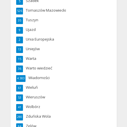
Szadek
5
Tomaszów Mazowiecki
526
Tuszyn
35
Ujazd
9
Unia Europejska
2
Uniejów
13
Warta
15
Warto wiedzieć
36
Wiadomości
4 383
Wieluń
61
Wieruszów
53
Wolbórz
41
Zduńska Wola
280
Zelów
84