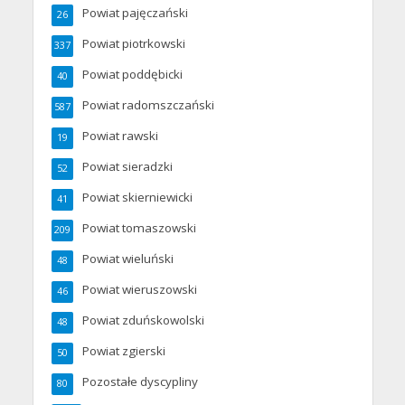
Powiat pajęczański
26
Powiat piotrkowski
337
Powiat poddębicki
40
Powiat radomszczański
587
Powiat rawski
19
Powiat sieradzki
52
Powiat skierniewicki
41
Powiat tomaszowski
209
Powiat wieluński
48
Powiat wieruszowski
46
Powiat zduńskowolski
48
Powiat zgierski
50
Pozostałe dyscypliny
80