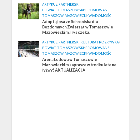
ARTYKUŁ PARTNERSKI
•
POWIAT TOMASZOWSKI
•
PROMOWANE
•
TOMASZÓW MAZOWIECKI
•
WIADOMOŚCI
Adoptuj psa ze Schroniska dla
Bezdomnych Zwierząt w Tomaszowie
Mazowieckim. Irys czeka!
ARTYKUŁ PARTNERSKI
•
KULTURA I ROZRYWKA
•
POWIAT TOMASZOWSKI
•
PROMOWANE
•
TOMASZÓW MAZOWIECKI
•
WIADOMOŚCI
Arena Lodowa w Tomaszowie
Mazowieckim zaprasza w środku lata na
łyżwy! AKTUALIZACJA