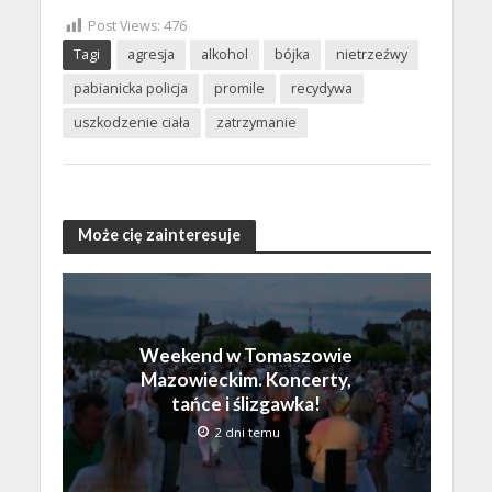
Post Views:
476
Tagi
agresja
alkohol
bójka
nietrzeźwy
pabianicka policja
promile
recydywa
uszkodzenie ciała
zatrzymanie
Może cię zainteresuje
Weekend w Tomaszowie
Mazowieckim. Koncerty,
tańce i ślizgawka!
2 dni temu