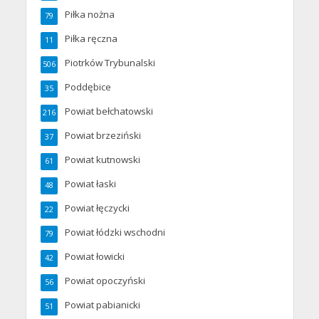
Piłka nożna
79
Piłka ręczna
11
Piotrków Trybunalski
506
Poddębice
35
Powiat bełchatowski
216
Powiat brzeziński
37
Powiat kutnowski
61
Powiat łaski
48
Powiat łęczycki
22
Powiat łódzki wschodni
79
Powiat łowicki
42
Powiat opoczyński
56
Powiat pabianicki
51