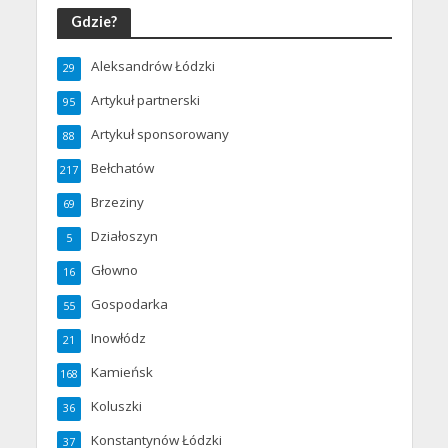
Gdzie?
Aleksandrów Łódzki
29
Artykuł partnerski
95
Artykuł sponsorowany
88
Bełchatów
217
Brzeziny
69
Działoszyn
5
Głowno
16
Gospodarka
55
Inowłódz
21
Kamieńsk
168
Koluszki
36
Konstantynów Łódzki
37