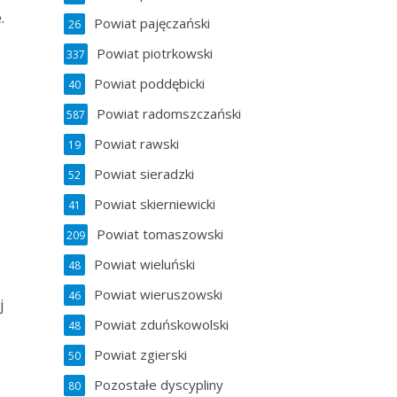
.
Powiat pajęczański
26
Powiat piotrkowski
337
Powiat poddębicki
40
Powiat radomszczański
587
Powiat rawski
19
Powiat sieradzki
52
Powiat skierniewicki
41
Powiat tomaszowski
209
Powiat wieluński
48
Powiat wieruszowski
46
j
Powiat zduńskowolski
48
Powiat zgierski
50
Pozostałe dyscypliny
80