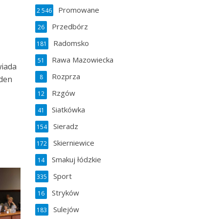
Promowane
2 546
Przedbórz
26
Radomsko
181
Rawa Mazowiecka
51
wiada
Rozprza
8
eden
Rzgów
12
Siatkówka
41
Sieradz
154
Skierniewice
172
Smakuj łódzkie
14
Sport
335
Stryków
16
Sulejów
183