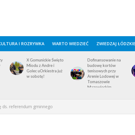
KULTURA I ROZRYWKA
WARTO WIEDZIEĆ
ZWIEDZAJ ŁÓDZKI
zy
X Gomunickie Święto
Dofinansowanie na
w
Miodu z Andre i
budowę kortów
Golec uOrkiestra już
tenisowych przy
w sobotę!
Arenie Lodowej w
Tomaszowie
Mazowieckim
ę ds. referendum gminnego