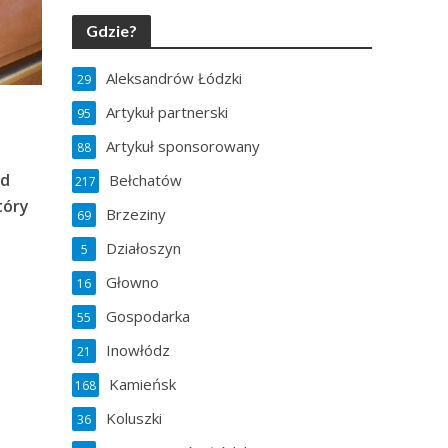
Gdzie?
Aleksandrów Łódzki
29
Artykuł partnerski
95
Artykuł sponsorowany
88
ód
Bełchatów
217
tóry
Brzeziny
69
Działoszyn
5
Głowno
16
Gospodarka
55
Inowłódz
21
Kamieńsk
168
Koluszki
36