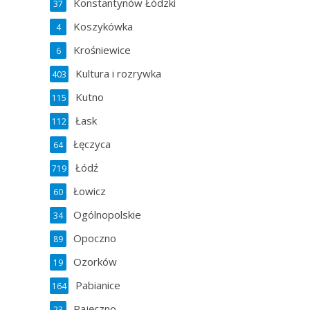
Konstantynów Łódzki
37
Koszykówka
4
Krośniewice
6
Kultura i rozrywka
403
Kutno
115
Łask
112
Łęczyca
64
Łódź
719
Łowicz
60
Ogólnopolskie
34
Opoczno
89
Ozorków
19
Pabianice
164
Pajęczno
23