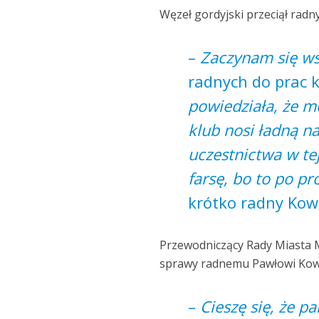
Węzeł gordyjski przeciął radny
–
Zaczynam się w
radnych do prac ko
powiedziała, że m
klub nosi ładną n
uczestnictwa w tej
farsę, bo to po p
krótko radny Kowa
Przewodniczący Rady Miasta M
sprawy radnemu Pawłowi Kow
–
Cieszę się, że pa