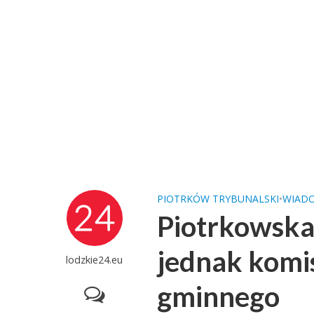
PIOTRKÓW TRYBUNALSKI
•
WIAD
Piotrkowska
jednak komi
lodzkie24.eu
gminnego