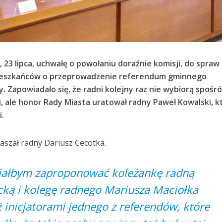
, 23 lipca, uchwałę o powołaniu doraźnie komisji, do spraw
mieszkańców o przeprowadzenie referendum gminnego
 Zapowiadało się, że radni kolejny raz nie wybiorą spośr
i, ale honor Rady Miasta uratował radny Paweł Kowalski, k
i.
aszał radny Dariusz Cecotka.
ciałbym zaproponować koleżankę radną
cką i kolegę radnego Mariusza Maciołka
uż inicjatorami jednego z referendów, które