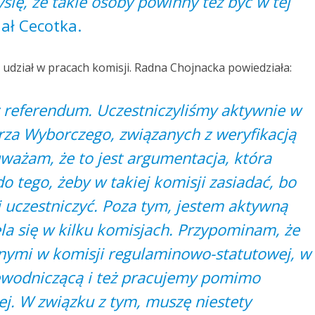
yślę, że takie osoby powinny też być w tej
iał Cecotka.
a udział w pracach komisji. Radna Chojnacka powiedziała:
ż referendum. Uczestniczyliśmy aktywnie w
za Wyborczego, związanych z weryfikacją
uważam, że to jest argumentacja, która
o tego, żeby w takiej komisji zasiadać, bo
 uczestniczyć. Poza tym, jestem aktywną
ela się w kilku komisjach. Przypominam, że
nymi w komisji regulaminowo-statutowej, w
zewodniczącą i też pracujemy pomimo
j. W związku z tym, muszę niestety