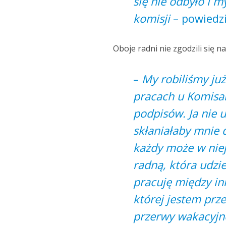
się nie odbyło i m
komisji
– powiedz
Oboje radni nie zgodzili się n
–
My robiliśmy ju
pracach u Komisar
podpisów. Ja nie 
skłaniałaby mnie d
każdy może w niej
radną, która udzi
pracuję między in
której jestem pr
przerwy wakacyjne