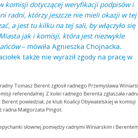
 komisji dotyczącej weryfikacji podpisów i
i radni, którzy jeszcze nie mieli okazji w tej
ć, a jest tu kilku na tej sali, by włączyło się
iasta jak i komisji, która jest niezwykle
zkańców
– mówiła Agnieszka Chojnacka.
iołek także nie wyraził zgody na pracę w
 radny Tomasz Berent zgłosił radnego Przemysława Winiars
isji referendalnej. Z kolei radnego Berenta zgłaszała radn
erent powiedział, że klub Koalicji Obywatelskiej w komisji
uż radna Małgorzata Pingot.
epychanki słownej pomiędzy radnymi Winiarskim i Berentem