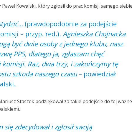
 Paweł Kowalski, który zgłosił do prac komisji samego siebie
stydzić…
(prawdopodobnie za podejście
misji – przyp. red.)
. Agnieszka Chojnacka
ogą być dwie osoby z jednego klubu, nasz
azwę PPS, dlatego ja, zgłaszam chęć
 komisji. Raz, dwa trzy, i zakończymy tę
rostu szkoda naszego czasu
– powiedział
lski.
ariusz Staszek podziękował za takie podejście do tej ważne
alskiemu.
n się zdecydował i zgłosił swoją