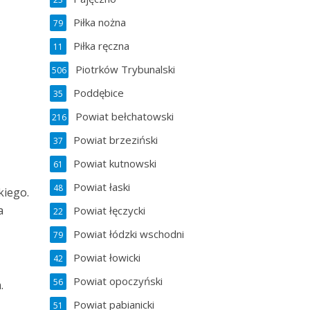
Piłka nożna
79
Piłka ręczna
11
Piotrków Trybunalski
506
Poddębice
35
Powiat bełchatowski
216
Powiat brzeziński
37
Powiat kutnowski
61
Powiat łaski
48
kiego.
a
Powiat łęczycki
22
Powiat łódzki wschodni
79
Powiat łowicki
42
Powiat opoczyński
56
.
Powiat pabianicki
51