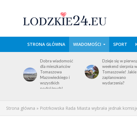
STRONA GŁÓWNA
WIADOMOŚCI
SPORT
wa w
Dobra wiadomość
Dzieje się w pierws
e
dla mieszkańców
weekend sierpnia 
im
Tomaszowa
Tomaszowie! Jakie
 środku
Mazowieckiego i
zaplanowano
y!
wszystkich
wydarzenia?
ACJA
podróżnych!
Strona główna
»
Piotrkowska Rada Miasta wybrała jednak komisj