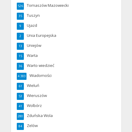
Tomaszów Mazowiecki
526
Tuszyn
35
Ujazd
9
Unia Europejska
2
Uniejów
13
Warta
15
Warto wiedzieć
36
Wiadomości
4 383
Wieluń
61
Wieruszów
53
Wolbórz
41
Zduńska Wola
280
Zelów
84