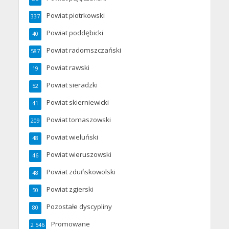
Powiat piotrkowski
337
Powiat poddębicki
40
Powiat radomszczański
587
Powiat rawski
19
Powiat sieradzki
52
Powiat skierniewicki
41
Powiat tomaszowski
209
Powiat wieluński
48
Powiat wieruszowski
46
Powiat zduńskowolski
48
Powiat zgierski
50
Pozostałe dyscypliny
80
Promowane
2 546