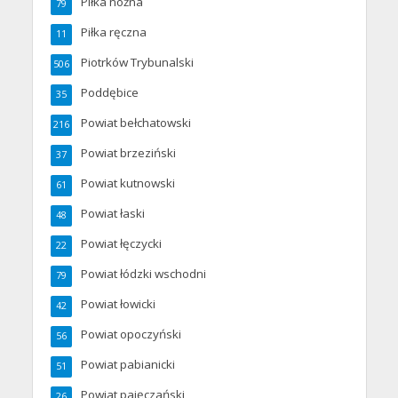
Piłka nożna
79
Piłka ręczna
11
Piotrków Trybunalski
506
Poddębice
35
Powiat bełchatowski
216
Powiat brzeziński
37
Powiat kutnowski
61
Powiat łaski
48
Powiat łęczycki
22
Powiat łódzki wschodni
79
Powiat łowicki
42
Powiat opoczyński
56
Powiat pabianicki
51
Powiat pajęczański
26