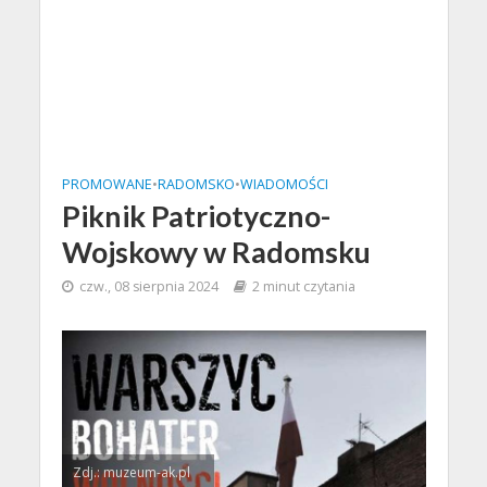
PROMOWANE
•
RADOMSKO
•
WIADOMOŚCI
Piknik Patriotyczno-
Wojskowy w Radomsku
czw., 08 sierpnia 2024
2 minut czytania
Zdj.: muzeum-ak.pl