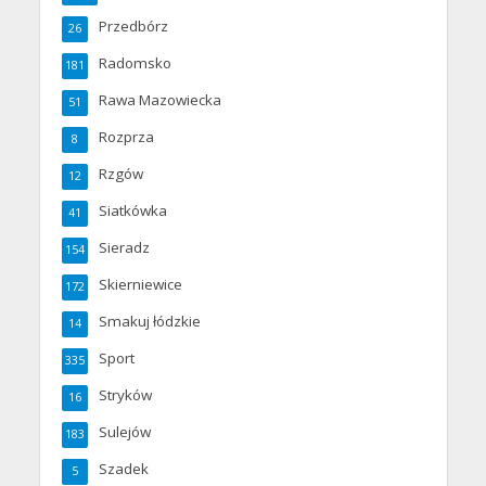
Przedbórz
26
Radomsko
181
Rawa Mazowiecka
51
Rozprza
8
Rzgów
12
Siatkówka
41
Sieradz
154
Skierniewice
172
Smakuj łódzkie
14
Sport
335
Stryków
16
Sulejów
183
Szadek
5