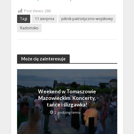
Post Views:
286
Tagi
11 sierpnia
piknik patriotyczno-wojskowy
Radomsko
Może cię zainteresuje
Weekend w Tomaszowie
Mazowieckim. Koncerty,
tańce i ślizgawka!
2 godziny temu