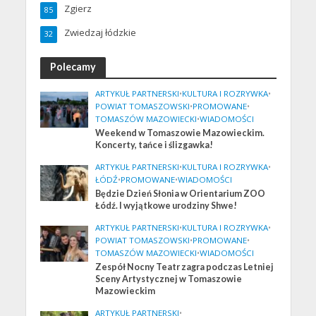
Zgierz
85
Zwiedzaj łódzkie
32
Polecamy
ARTYKUŁ PARTNERSKI
•
KULTURA I ROZRYWKA
•
POWIAT TOMASZOWSKI
•
PROMOWANE
•
TOMASZÓW MAZOWIECKI
•
WIADOMOŚCI
Weekend w Tomaszowie Mazowieckim.
Koncerty, tańce i ślizgawka!
ARTYKUŁ PARTNERSKI
•
KULTURA I ROZRYWKA
•
ŁÓDŹ
•
PROMOWANE
•
WIADOMOŚCI
Będzie Dzień Słonia w Orientarium ZOO
Łódź. I wyjątkowe urodziny Shwe!
ARTYKUŁ PARTNERSKI
•
KULTURA I ROZRYWKA
•
POWIAT TOMASZOWSKI
•
PROMOWANE
•
TOMASZÓW MAZOWIECKI
•
WIADOMOŚCI
Zespół Nocny Teatr zagra podczas Letniej
Sceny Artystycznej w Tomaszowie
Mazowieckim
ARTYKUŁ PARTNERSKI
•