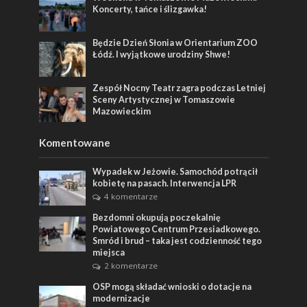
Koncerty, tańce i ślizgawka!
Będzie Dzień Słonia w Orientarium ZOO
Łódź. I wyjątkowe urodziny Shwe!
Zespół Nocny Teatr zagra podczas Letniej
Sceny Artystycznej w Tomaszowie
Mazowieckim
Komentowane
Wypadek w Jeżowie. Samochód potrącił
kobietę na pasach. Interwencja LPR
4 komentarze
Bezdomni okupują poczekalnię
Powiatowego Centrum Przesiadkowego.
Smród i brud – taka jest codzienność tego
miejsca
2 komentarze
OSP mogą składać wnioski o dotacje na
modernizacje