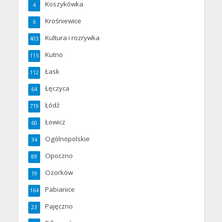
Koszykówka
4
Krośniewice
6
Kultura i rozrywka
403
Kutno
115
Łask
112
Łęczyca
64
Łódź
719
Łowicz
60
Ogólnopolskie
34
Opoczno
89
Ozorków
19
Pabianice
164
Pajęczno
23