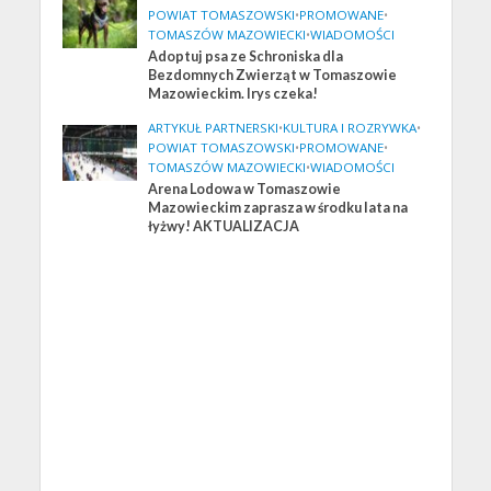
POWIAT TOMASZOWSKI
•
PROMOWANE
•
TOMASZÓW MAZOWIECKI
•
WIADOMOŚCI
Adoptuj psa ze Schroniska dla
Bezdomnych Zwierząt w Tomaszowie
Mazowieckim. Irys czeka!
ARTYKUŁ PARTNERSKI
•
KULTURA I ROZRYWKA
•
POWIAT TOMASZOWSKI
•
PROMOWANE
•
TOMASZÓW MAZOWIECKI
•
WIADOMOŚCI
Arena Lodowa w Tomaszowie
Mazowieckim zaprasza w środku lata na
łyżwy! AKTUALIZACJA