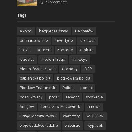
2 komentarze
Tagi
alkohol
bezpieczeństwo
Bełchatów
dofinansowanie
inwestycje
kierowca
kolizja
koncert
Koncerty
konkurs
kradzież
modernizacja
narkotyki
nietrzeźwy kierowca
obchody
OSP
pabianicka policja
piotrkowska policja
Piotrków Trybunalski
Policja
pomoc
poszukiwany
pożar
remont
spotkanie
Sulejów
Tomaszów Mazowiecki
umowa
Urząd Marszałkowski
warsztaty
WFOŚIGW
województwo łódzkie
wsparcie
wypadek