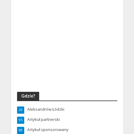
Gdzie?
Aleksandrów Łódzki
29
Artykuł partnerski
95
Artykuł sponsorowany
88