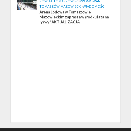
POWIAT TOMASZOWSKI
•
PROMOWANE
•
TOMASZÓW MAZOWIECKI
•
WIADOMOŚCI
Arena Lodowa w Tomaszowie
Mazowieckim zaprasza w środku lata na
łyżwy! AKTUALIZACJA