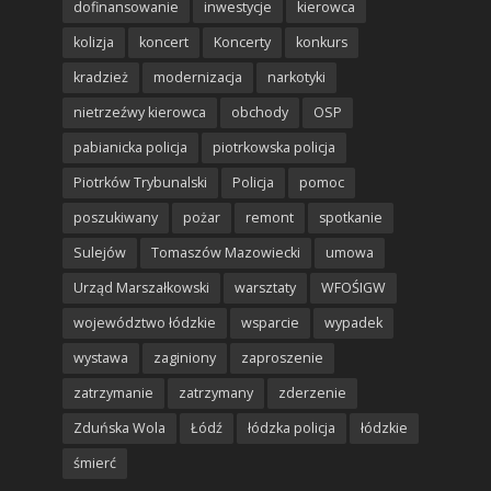
dofinansowanie
inwestycje
kierowca
kolizja
koncert
Koncerty
konkurs
kradzież
modernizacja
narkotyki
nietrzeźwy kierowca
obchody
OSP
pabianicka policja
piotrkowska policja
Piotrków Trybunalski
Policja
pomoc
poszukiwany
pożar
remont
spotkanie
Sulejów
Tomaszów Mazowiecki
umowa
Urząd Marszałkowski
warsztaty
WFOŚIGW
województwo łódzkie
wsparcie
wypadek
wystawa
zaginiony
zaproszenie
zatrzymanie
zatrzymany
zderzenie
Zduńska Wola
Łódź
łódzka policja
łódzkie
śmierć