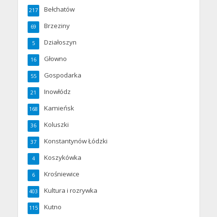
Bełchatów
217
Brzeziny
69
Działoszyn
5
Głowno
16
Gospodarka
55
Inowłódz
21
Kamieńsk
168
Koluszki
36
Konstantynów Łódzki
37
Koszykówka
4
Krośniewice
6
Kultura i rozrywka
403
Kutno
115