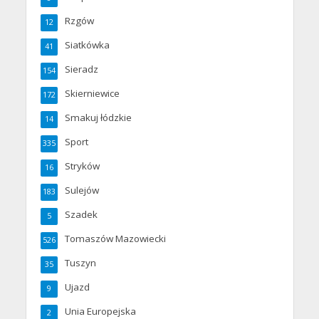
Rzgów
12
Siatkówka
41
Sieradz
154
Skierniewice
172
Smakuj łódzkie
14
Sport
335
Stryków
16
Sulejów
183
Szadek
5
Tomaszów Mazowiecki
526
Tuszyn
35
Ujazd
9
Unia Europejska
2