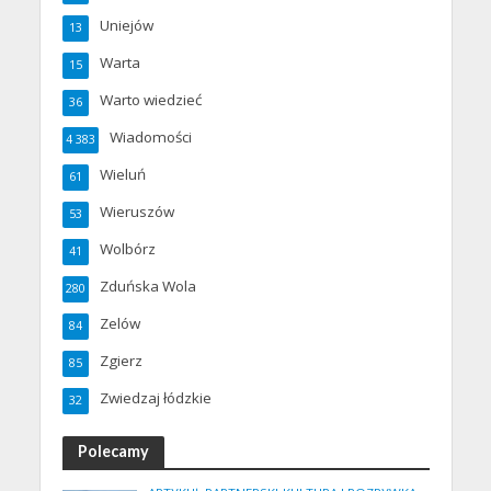
Uniejów
13
Warta
15
Warto wiedzieć
36
Wiadomości
4 383
Wieluń
61
Wieruszów
53
Wolbórz
41
Zduńska Wola
280
Zelów
84
Zgierz
85
Zwiedzaj łódzkie
32
Polecamy