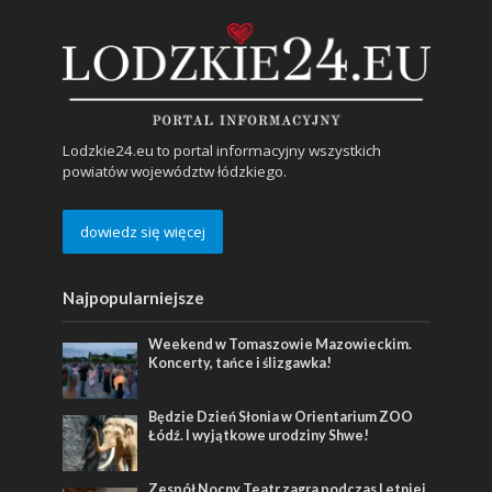
Lodzkie24.eu to portal informacyjny wszystkich
powiatów województw łódzkiego.
dowiedz się więcej
Najpopularniejsze
Weekend w Tomaszowie Mazowieckim.
Koncerty, tańce i ślizgawka!
Będzie Dzień Słonia w Orientarium ZOO
Łódź. I wyjątkowe urodziny Shwe!
Zespół Nocny Teatr zagra podczas Letniej