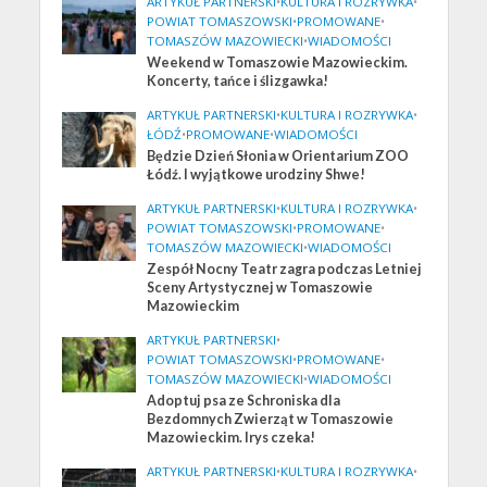
ARTYKUŁ PARTNERSKI
•
KULTURA I ROZRYWKA
•
POWIAT TOMASZOWSKI
•
PROMOWANE
•
TOMASZÓW MAZOWIECKI
•
WIADOMOŚCI
Weekend w Tomaszowie Mazowieckim.
Koncerty, tańce i ślizgawka!
ARTYKUŁ PARTNERSKI
•
KULTURA I ROZRYWKA
•
ŁÓDŹ
•
PROMOWANE
•
WIADOMOŚCI
Będzie Dzień Słonia w Orientarium ZOO
Łódź. I wyjątkowe urodziny Shwe!
ARTYKUŁ PARTNERSKI
•
KULTURA I ROZRYWKA
•
POWIAT TOMASZOWSKI
•
PROMOWANE
•
TOMASZÓW MAZOWIECKI
•
WIADOMOŚCI
Zespół Nocny Teatr zagra podczas Letniej
Sceny Artystycznej w Tomaszowie
Mazowieckim
ARTYKUŁ PARTNERSKI
•
POWIAT TOMASZOWSKI
•
PROMOWANE
•
TOMASZÓW MAZOWIECKI
•
WIADOMOŚCI
Adoptuj psa ze Schroniska dla
Bezdomnych Zwierząt w Tomaszowie
Mazowieckim. Irys czeka!
ARTYKUŁ PARTNERSKI
•
KULTURA I ROZRYWKA
•