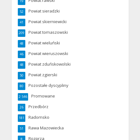
Powiat rawski
19
Powiat sieradzki
52
Powiat skierniewicki
41
Powiat tomaszowski
209
Powiat wieluński
48
Powiat wieruszowski
46
Powiat zduńskowolski
48
Powiat zgierski
50
Pozostałe dyscypliny
80
Promowane
2 546
Przedbórz
26
Radomsko
181
Rawa Mazowiecka
51
Rozprza
8