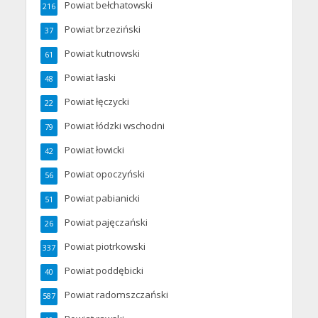
Powiat bełchatowski
216
Powiat brzeziński
37
Powiat kutnowski
61
Powiat łaski
48
Powiat łęczycki
22
Powiat łódzki wschodni
79
Powiat łowicki
42
Powiat opoczyński
56
Powiat pabianicki
51
Powiat pajęczański
26
Powiat piotrkowski
337
Powiat poddębicki
40
Powiat radomszczański
587