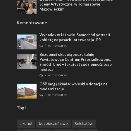
Sceny Artystycznej w Tomaszowie
Mazowieckim
Komentowane
Wypadek w Jeżowie. Samochód potrącił
kobietę na pasach. Interwencja LPR
4 komentarze
Bezdomni okupują poczekalnię
Powiatowego Centrum Przesiadkowego.
Smród i brud – taka jest codzienność tego
miejsca
2 komentarze
OSP mogą składać wnioski o dotacje na
modernizacje
2 komentarze
Tagi
alkohol
bezpieczeństwo
Bełchatów