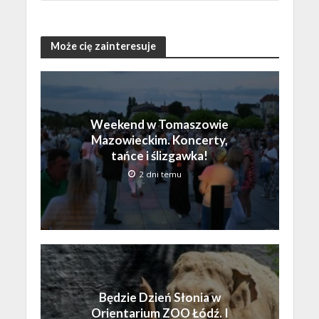
Może cię zainteresuje
Weekend w Tomaszowie
Mazowieckim. Koncerty,
tańce i ślizgawka!
2 dni temu
Będzie Dzień Słonia w
Orientarium ZOO Łódź. I