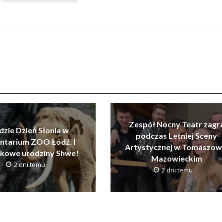
Zespół Nocny Teatr zagr
dzie Dzień Słonia w
podczas Letniej Sceny
ntarium ZOO Łódź. I
Artystycznej w Tomaszow
tkowe urodziny Shwe!
Mazowieckim
2 dni temu
2 dni temu