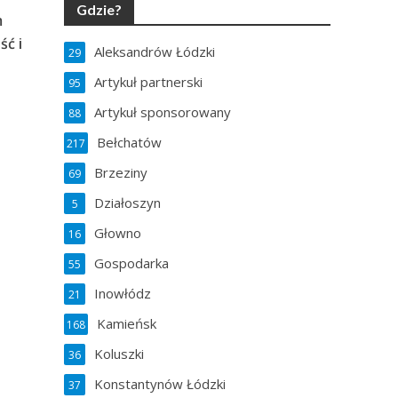
Gdzie?
m
ść i
Aleksandrów Łódzki
29
Artykuł partnerski
95
Artykuł sponsorowany
88
Bełchatów
217
Brzeziny
69
Działoszyn
5
Głowno
16
Gospodarka
55
Inowłódz
21
Kamieńsk
168
Koluszki
36
Konstantynów Łódzki
37