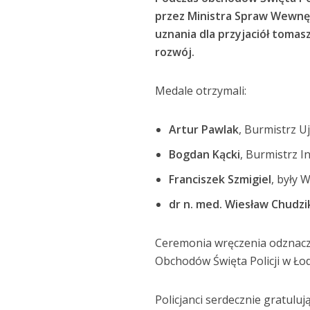
przez Ministra Spraw Wewnęt
uznania dla przyjaciół tomaszo
rozwój.
Medale otrzymali:
Artur Pawlak
, Burmistrz U
Bogdan Kącki
, Burmistrz 
Franciszek Szmigiel
, były
dr n. med. Wiesław Chudzi
Ceremonia wręczenia odznacz
Obchodów Święta Policji w Łod
Policjanci serdecznie gratulu