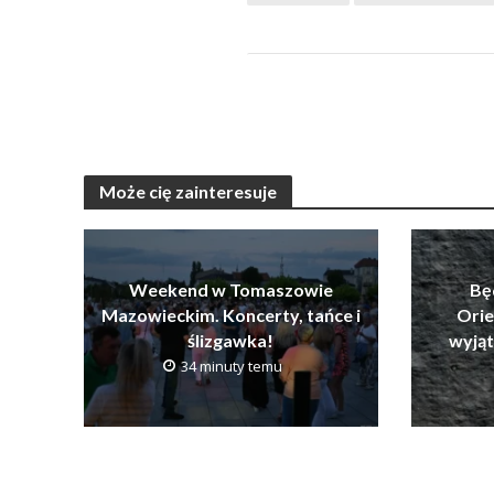
Może cię zainteresuje
Weekend w Tomaszowie
Bę
Mazowieckim. Koncerty, tańce i
Orie
ślizgawka!
wyją
34 minuty temu