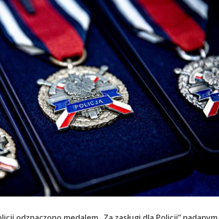
icji odznaczono medalem „Za zasługi dla Policji” nadanym