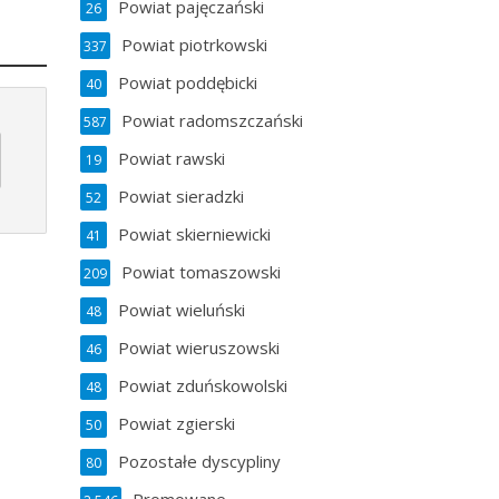
Powiat pajęczański
26
Powiat piotrkowski
337
Powiat poddębicki
40
Powiat radomszczański
587
Powiat rawski
19
Powiat sieradzki
52
Powiat skierniewicki
41
Powiat tomaszowski
209
Powiat wieluński
48
Powiat wieruszowski
46
Powiat zduńskowolski
48
Powiat zgierski
50
Pozostałe dyscypliny
80