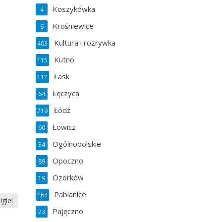
Koszykówka
4
Krośniewice
6
Kultura i rozrywka
403
Kutno
115
Łask
112
Łęczyca
64
Łódź
719
Łowicz
60
Ogólnopolskie
34
Opoczno
89
Ozorków
19
Pabianice
164
giel
Pajęczno
23