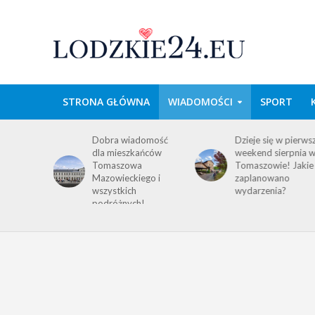
STRONA GŁÓWNA
WIADOMOŚCI
SPORT
wa w
Dobra wiadomość
Dzieje się w pierws
e
dla mieszkańców
weekend sierpnia 
im
Tomaszowa
Tomaszowie! Jakie
 środku
Mazowieckiego i
zaplanowano
y!
wszystkich
wydarzenia?
ACJA
podróżnych!