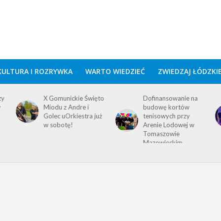
KULTURA I ROZRYWKA
WARTO WIEDZIEĆ
ZWIEDZAJ ŁÓDZKI
zy
X Gomunickie Święto
Dofinansowanie na
w
Miodu z Andre i
budowę kortów
Golec uOrkiestra już
tenisowych przy
w sobotę!
Arenie Lodowej w
Tomaszowie
Mazowieckim