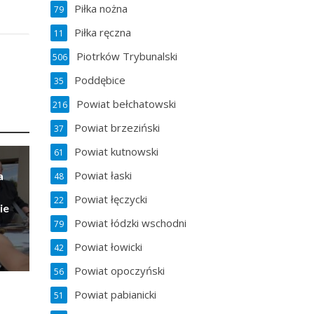
Piłka nożna
79
Piłka ręczna
11
Piotrków Trybunalski
506
Poddębice
35
Powiat bełchatowski
216
Powiat brzeziński
37
Powiat kutnowski
61
Powiat łaski
a
48
Powiat łęczycki
22
ie
Powiat łódzki wschodni
79
Powiat łowicki
42
Powiat opoczyński
56
Powiat pabianicki
51