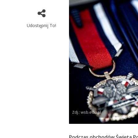
Udostępnij To!
Zdj.: wsb.edu.pl
Podczas obchodów Święta Pol