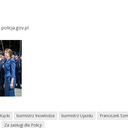
olicja.gov.pl
Kącki
burmistrz Inowłodza
burmistrz Ujazdu
Franciszek Szmi
Za zasługi dla Policji