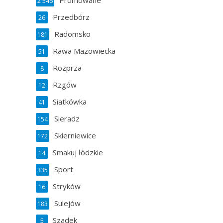
Promowane
2 546
Przedbórz
26
Radomsko
181
Rawa Mazowiecka
51
Rozprza
8
Rzgów
12
Siatkówka
41
Sieradz
154
Skierniewice
172
Smakuj łódzkie
14
Sport
335
Stryków
16
Sulejów
183
Szadek
5