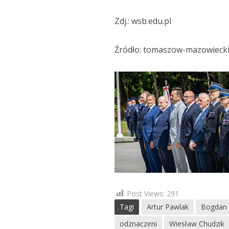
Zdj.: wsb.edu.pl
Źródło: tomaszow-mazowiecki.p
Post Views:
291
Tagi
Artur Pawlak
Bogdan 
odznaczeni
Wiesław Chudzik