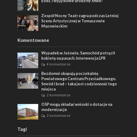
Łódź. I wyjątkowe urodziny Shwe!
Zespół Nocny Teatr zagra podczas Letniej
Sceny Artystycznej w Tomaszowie
Mazowieckim
Komentowane
Wypadek w Jeżowie. Samochód potrącił
kobietę na pasach. Interwencja LPR
4 komentarze
Bezdomni okupują poczekalnię
Powiatowego Centrum Przesiadkowego.
Smród i brud – taka jest codzienność tego
miejsca
2 komentarze
OSP mogą składać wnioski o dotacje na
modernizacje
2 komentarze
Tagi