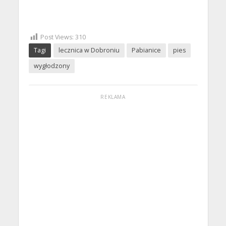
Post Views:
310
Tagi
lecznica w Dobroniu
Pabianice
pies
wygłodzony
REKLAMA