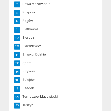
Rawa Mazowiecka
51
Rozprza
8
Rzgów
12
Siatkówka
41
Sieradz
154
Skierniewice
172
Smakuj łódzkie
14
Sport
335
Stryków
16
Sulejów
183
Szadek
5
Tomaszów Mazowiecki
526
Tuszyn
35