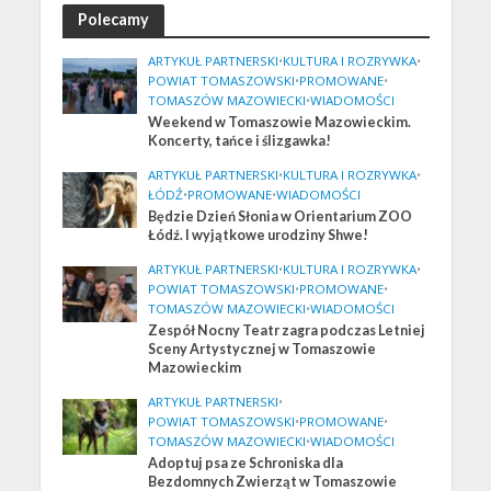
Polecamy
ARTYKUŁ PARTNERSKI
•
KULTURA I ROZRYWKA
•
POWIAT TOMASZOWSKI
•
PROMOWANE
•
TOMASZÓW MAZOWIECKI
•
WIADOMOŚCI
Weekend w Tomaszowie Mazowieckim.
Koncerty, tańce i ślizgawka!
ARTYKUŁ PARTNERSKI
•
KULTURA I ROZRYWKA
•
ŁÓDŹ
•
PROMOWANE
•
WIADOMOŚCI
Będzie Dzień Słonia w Orientarium ZOO
Łódź. I wyjątkowe urodziny Shwe!
ARTYKUŁ PARTNERSKI
•
KULTURA I ROZRYWKA
•
POWIAT TOMASZOWSKI
•
PROMOWANE
•
TOMASZÓW MAZOWIECKI
•
WIADOMOŚCI
Zespół Nocny Teatr zagra podczas Letniej
Sceny Artystycznej w Tomaszowie
Mazowieckim
ARTYKUŁ PARTNERSKI
•
POWIAT TOMASZOWSKI
•
PROMOWANE
•
TOMASZÓW MAZOWIECKI
•
WIADOMOŚCI
Adoptuj psa ze Schroniska dla
Bezdomnych Zwierząt w Tomaszowie