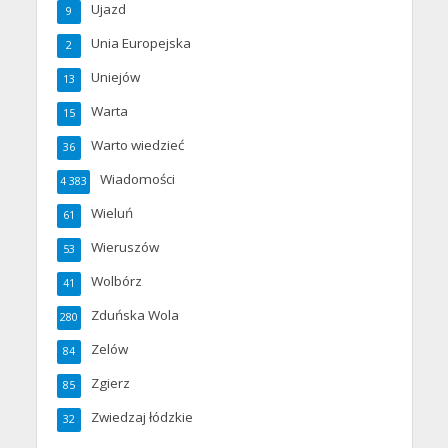
Ujazd
9
Unia Europejska
2
Uniejów
13
Warta
15
Warto wiedzieć
36
Wiadomości
4 383
Wieluń
61
Wieruszów
53
Wolbórz
41
Zduńska Wola
280
Zelów
84
Zgierz
85
Zwiedzaj łódzkie
32