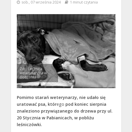
sob., 07 września 2024
1 minut czytania
Zdj.: Lecznica
weterynaryjna w
Dobroniu
Pomimo starań weterynarzy, nie udało się
uratować psa, któr
ego
pod koniec sierpnia
znaleziono przywiązanego do drzewa przy ul.
20 Stycznia w Pabianicach, w pobliżu
leśniczówki.