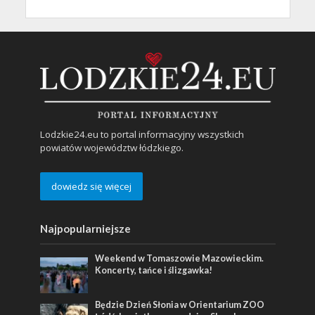
Lodzkie24.eu to portal informacyjny wszystkich
powiatów województw łódzkiego.
dowiedz się więcej
Najpopularniejsze
Weekend w Tomaszowie Mazowieckim.
Koncerty, tańce i ślizgawka!
Będzie Dzień Słonia w Orientarium ZOO