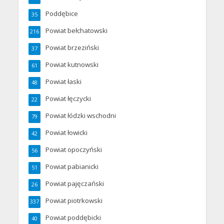
Poddębice
35
Powiat bełchatowski
216
Powiat brzeziński
37
Powiat kutnowski
61
Powiat łaski
48
Powiat łęczycki
22
Powiat łódzki wschodni
79
Powiat łowicki
42
Powiat opoczyński
56
Powiat pabianicki
51
Powiat pajęczański
26
Powiat piotrkowski
337
Powiat poddębicki
40