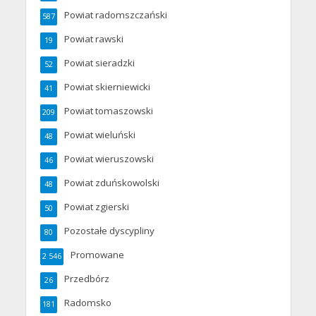
Powiat radomszczański
587
Powiat rawski
19
Powiat sieradzki
52
Powiat skierniewicki
41
Powiat tomaszowski
209
Powiat wieluński
48
Powiat wieruszowski
46
Powiat zduńskowolski
48
Powiat zgierski
50
Pozostałe dyscypliny
80
Promowane
2 546
Przedbórz
26
Radomsko
181