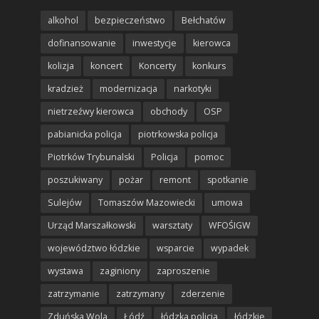
alkohol
bezpieczeństwo
Bełchatów
dofinansowanie
inwestycje
kierowca
kolizja
koncert
Koncerty
konkurs
kradzież
modernizacja
narkotyki
nietrzeźwy kierowca
obchody
OSP
pabianicka policja
piotrkowska policja
Piotrków Trybunalski
Policja
pomoc
poszukiwany
pożar
remont
spotkanie
Sulejów
Tomaszów Mazowiecki
umowa
Urząd Marszałkowski
warsztaty
WFOŚIGW
województwo łódzkie
wsparcie
wypadek
wystawa
zaginiony
zaproszenie
zatrzymanie
zatrzymany
zderzenie
Zduńska Wola
Łódź
łódzka policja
łódzkie