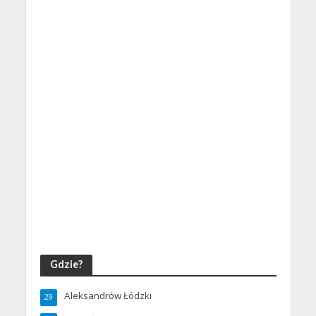
Gdzie?
Aleksandrów Łódzki
29