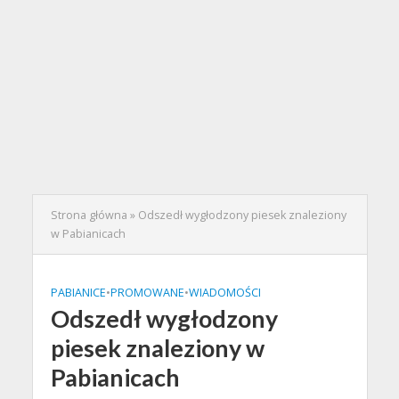
Strona główna
»
Odszedł wygłodzony piesek znaleziony
w Pabianicach
PABIANICE
•
PROMOWANE
•
WIADOMOŚCI
Odszedł wygłodzony
piesek znaleziony w
Pabianicach