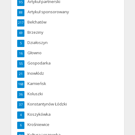
Artykuł partnerski
95
Artykuł sponsorowany
88
Bełchatów
217
Brzeziny
69
Działoszyn
5
Głowno
16
Gospodarka
55
Inowłódz
21
Kamieńsk
168
Koluszki
36
Konstantynów Łódzki
37
Koszykówka
4
Krośniewice
6
Kultura i rozrywka