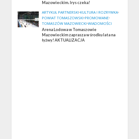
Mazowieckim. Irys czeka!
ARTYKUŁ PARTNERSKI
•
KULTURA I ROZRYWKA
•
POWIAT TOMASZOWSKI
•
PROMOWANE
•
TOMASZÓW MAZOWIECKI
•
WIADOMOŚCI
Arena Lodowa w Tomaszowie
Mazowieckim zaprasza w środku lata na
łyżwy! AKTUALIZACJA