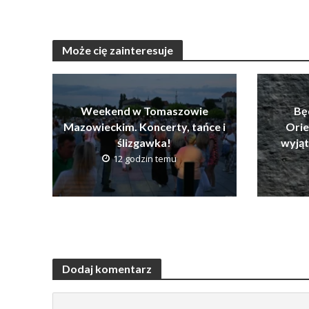
Może cię zainteresuje
Weekend w Tomaszowie
Bę
Mazowieckim. Koncerty, tańce i
Orie
ślizgawka!
wyją
12 godzin temu
Dodaj komentarz