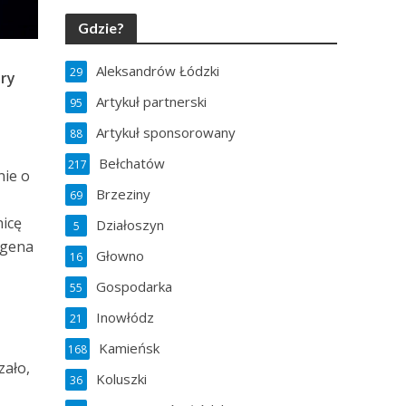
Gdzie?
Aleksandrów Łódzki
29
óry
Artykuł partnerski
95
Artykuł sponsorowany
88
Bełchatów
217
nie o
Brzeziny
69
nicę
Działoszyn
5
agena
Głowno
16
Gospodarka
55
Inowłódz
21
Kamieńsk
168
zało,
Koluszki
36