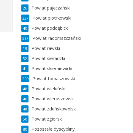
Powiat pajęczański
26
Powiat piotrkowski
337
Powiat poddębicki
40
Powiat radomszczański
587
Powiat rawski
19
Powiat sieradzki
52
Powiat skierniewicki
41
Powiat tomaszowski
209
Powiat wieluński
48
Powiat wieruszowski
46
Powiat zduńskowolski
48
Powiat zgierski
50
Pozostałe dyscypliny
80