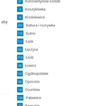
Konstantynów Łódzki
37
Koszykówka
4
Krośniewice
6
, aby
Kultura i rozrywka
403
Kutno
115
Łask
112
Łęczyca
64
Łódź
719
Łowicz
60
Ogólnopolskie
34
Opoczno
89
Ozorków
19
Pabianice
164
Pajęczno
23