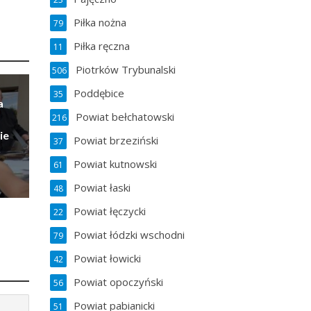
Piłka nożna
79
Piłka ręczna
11
Piotrków Trybunalski
506
Poddębice
35
a
Powiat bełchatowski
216
ie
Powiat brzeziński
37
Powiat kutnowski
61
Powiat łaski
48
Powiat łęczycki
22
Powiat łódzki wschodni
79
Powiat łowicki
42
Powiat opoczyński
56
Powiat pabianicki
51