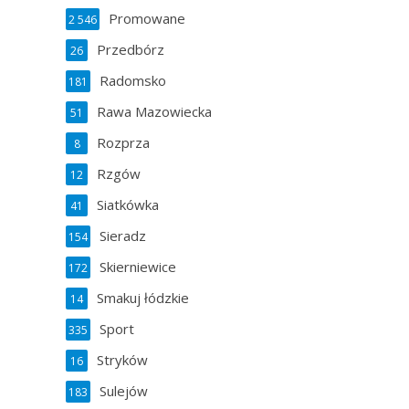
Promowane
2 546
Przedbórz
26
Radomsko
181
Rawa Mazowiecka
51
Rozprza
8
Rzgów
12
Siatkówka
41
Sieradz
154
Skierniewice
172
Smakuj łódzkie
14
Sport
335
Stryków
16
Sulejów
183