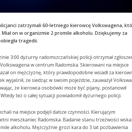
olicjanci zatrzymali 60-letniego kierowcę Volkswagena, kt
 Miał on w organizmie 2 promile alkoholu. Dziękujemy za
obiegła tragedii.
inie 3:00 dyżurny radomszczańskiej policji otrzymał zgłosze
y Volkswagena w centrum Radomska. Skierowani na miejsce
Wskazał on mężczyznę, który prawdopodobne wsiadł za kierow
k wyjaśnił, że siedząc w swoim pojeździe, zauważył Volksw
ewając, że kierowca osobówki może być pijany, postanowił
Wtedy też o całej sytuacji powiadomił dyżurnego policji.
chali na miejsce podjęli dalsze czynności. Kierującym
etni mieszkaniec Radomska. Badanie stanu trzeźwości wska
mile alkoholu. Mężczyźnie grozi kara do 3 lat pozbawienia