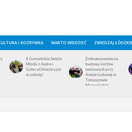
KULTURA I ROZRYWKA
WARTO WIEDZIEĆ
ZWIEDZAJ ŁÓDZKI
zy
X Gomunickie Święto
Dofinansowanie na
w
Miodu z Andre i
budowę kortów
Golec uOrkiestra już
tenisowych przy
w sobotę!
Arenie Lodowej w
Tomaszowie
Mazowieckim