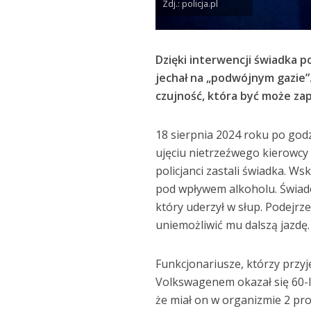
Zdj.: policja.pl
Dzięki interwencji świadka p
jechał na „podwójnym gazie”.
czujność, która być może zap
18 sierpnia 2024 roku po godz
ujęciu nietrzeźwego kierowc
policjanci zastali świadka. 
pod wpływem alkoholu. Świade
który uderzył w słup. Podejrz
uniemożliwić mu dalszą jazdę. 
Funkcjonariusze, którzy przyje
Volkswagenem okazał się 60-l
że miał on w organizmie 2 pro