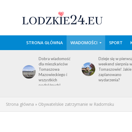
STRONA GŁÓWNA
WIADOMOŚCI
SPORT
wa w
Dobra wiadomość
Dzieje się w pierws
e
dla mieszkańców
weekend sierpnia 
im
Tomaszowa
Tomaszowie! Jakie
 środku
Mazowieckiego i
zaplanowano
y!
wszystkich
wydarzenia?
ACJA
podróżnych!
Strona główna
»
Obywatelskie zatrzymanie w Radomsku