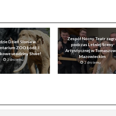
Zespół Nocny Teatr zagr
dzie Dzień Słonia w
podczas Letniej Sceny
ntarium ZOO Łódź. I
Artystycznej w Tomaszow
tkowe urodziny Shwe!
Mazowieckim
2 dni temu
2 dni temu