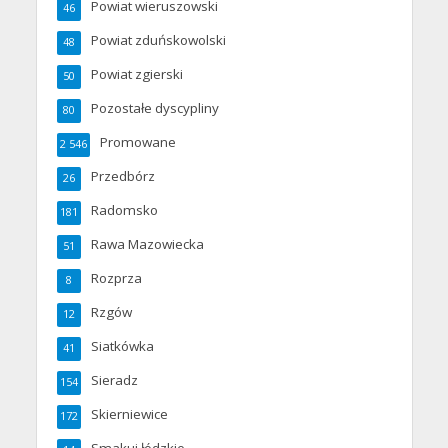
Powiat wieruszowski
46
Powiat zduńskowolski
48
Powiat zgierski
50
Pozostałe dyscypliny
80
Promowane
2 546
Przedbórz
26
Radomsko
181
Rawa Mazowiecka
51
Rozprza
8
Rzgów
12
Siatkówka
41
Sieradz
154
Skierniewice
172
Smakuj łódzkie