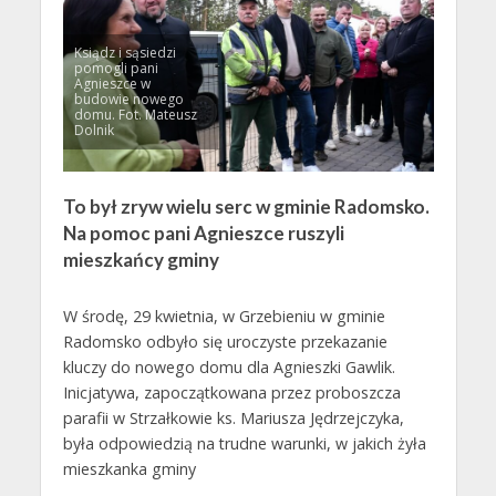
Ksiądz i sąsiedzi
pomogli pani
Agnieszce w
budowie nowego
domu. Fot. Mateusz
Dolnik
To był zryw wielu serc w gminie Radomsko.
Na pomoc pani Agnieszce ruszyli
mieszkańcy gminy
W środę, 29 kwietnia, w Grzebieniu w gminie
Radomsko odbyło się uroczyste przekazanie
kluczy do nowego domu dla Agnieszki Gawlik.
Inicjatywa, zapoczątkowana przez proboszcza
parafii w Strzałkowie ks. Mariusza Jędrzejczyka,
była odpowiedzią na trudne warunki, w jakich żyła
mieszkanka gminy