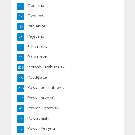
Opoczno
89
Ozorków
19
Pabianice
164
Pajęczno
23
Piłka nożna
79
Piłka ręczna
11
Piotrków Trybunalski
506
Poddębice
35
Powiat bełchatowski
216
Powiat brzeziński
37
Powiat kutnowski
61
Powiat łaski
48
Powiat łęczycki
22