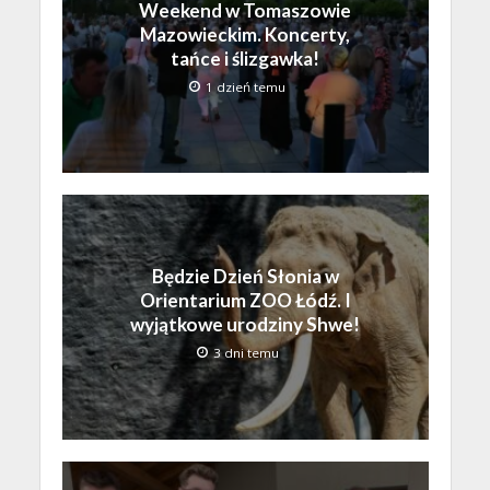
Weekend w Tomaszowie
Mazowieckim. Koncerty,
tańce i ślizgawka!
1 dzień temu
Będzie Dzień Słonia w
Orientarium ZOO Łódź. I
wyjątkowe urodziny Shwe!
3 dni temu