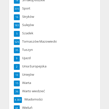
14
Sport
335
Stryków
16
Sulejów
183
Szadek
5
Tomaszów Mazowiecki
526
Tuszyn
35
Ujazd
9
Unia Europejska
2
Uniejów
13
Warta
15
Warto wiedzieć
36
Wiadomości
4 383
Wieluń
61