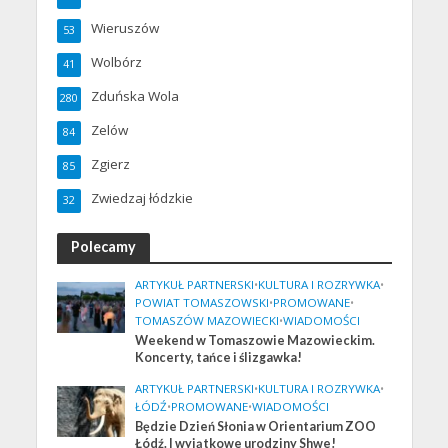
Wieruszów
53
Wolbórz
41
Zduńska Wola
280
Zelów
84
Zgierz
85
Zwiedzaj łódzkie
32
Polecamy
ARTYKUŁ PARTNERSKI
•
KULTURA I ROZRYWKA
•
POWIAT TOMASZOWSKI
•
PROMOWANE
•
TOMASZÓW MAZOWIECKI
•
WIADOMOŚCI
Weekend w Tomaszowie Mazowieckim.
Koncerty, tańce i ślizgawka!
ARTYKUŁ PARTNERSKI
•
KULTURA I ROZRYWKA
•
ŁÓDŹ
•
PROMOWANE
•
WIADOMOŚCI
Będzie Dzień Słonia w Orientarium ZOO
Łódź. I wyjątkowe urodziny Shwe!