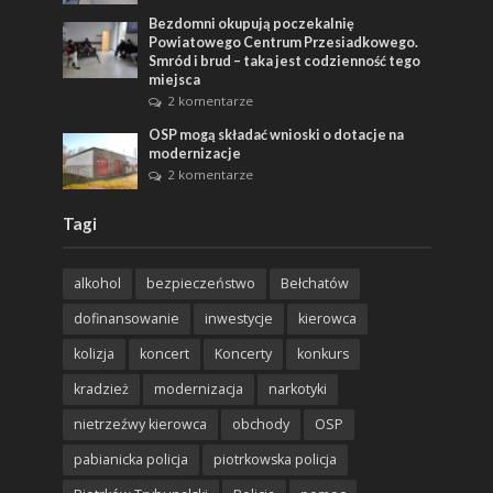
Bezdomni okupują poczekalnię
Powiatowego Centrum Przesiadkowego.
Smród i brud – taka jest codzienność tego
miejsca
2 komentarze
OSP mogą składać wnioski o dotacje na
modernizacje
2 komentarze
Tagi
alkohol
bezpieczeństwo
Bełchatów
dofinansowanie
inwestycje
kierowca
kolizja
koncert
Koncerty
konkurs
kradzież
modernizacja
narkotyki
nietrzeźwy kierowca
obchody
OSP
pabianicka policja
piotrkowska policja