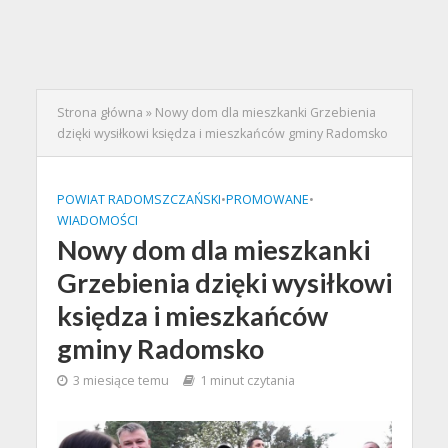
Strona główna
»
Nowy dom dla mieszkanki Grzebienia
dzięki wysiłkowi księdza i mieszkańców gminy Radomsko
POWIAT RADOMSZCZAŃSKI
•
PROMOWANE
•
WIADOMOŚCI
Nowy dom dla mieszkanki
Grzebienia dzięki wysiłkowi
księdza i mieszkańców
gminy Radomsko
3 miesiące temu
1 minut czytania