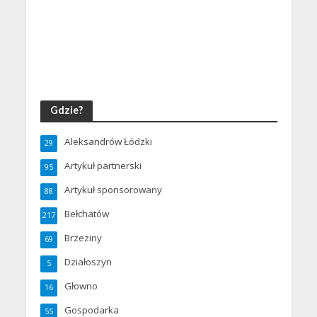
Gdzie?
Aleksandrów Łódzki
29
Artykuł partnerski
95
Artykuł sponsorowany
88
Bełchatów
217
Brzeziny
69
Działoszyn
5
Głowno
16
Gospodarka
55