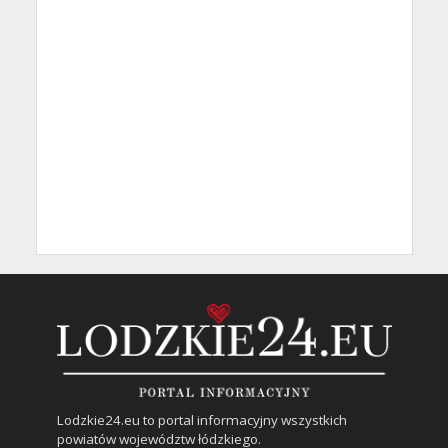
Lodzkie24.eu to portal informacyjny wszystkich
powiatów województw łódzkiego.