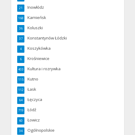
Inowłódz
21
Kamieńsk
168
Koluszki
36
Konstantynów Łódzki
37
Koszykówka
4
Krośniewice
6
Kultura i rozrywka
403
Kutno
115
Łask
112
Łęczyca
64
Łódź
719
Łowicz
60
Ogólnopolskie
34