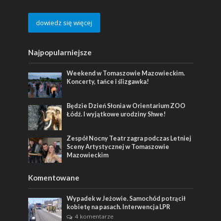
dowiedz się więcej
Najpopularniejsze
Weekend w Tomaszowie Mazowieckim.
Koncerty, tańce i ślizgawka!
Będzie Dzień Słonia w Orientarium ZOO
Łódź. I wyjątkowe urodziny Shwe!
Zespół Nocny Teatr zagra podczas Letniej
Sceny Artystycznej w Tomaszowie
Mazowieckim
Komentowane
Wypadek w Jeżowie. Samochód potrącił
kobietę na pasach. Interwencja LPR
4 komentarze