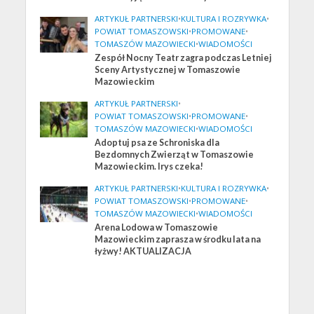
ARTYKUŁ PARTNERSKI
•
KULTURA I ROZRYWKA
•
POWIAT TOMASZOWSKI
•
PROMOWANE
•
TOMASZÓW MAZOWIECKI
•
WIADOMOŚCI
Zespół Nocny Teatr zagra podczas Letniej
Sceny Artystycznej w Tomaszowie
Mazowieckim
ARTYKUŁ PARTNERSKI
•
POWIAT TOMASZOWSKI
•
PROMOWANE
•
TOMASZÓW MAZOWIECKI
•
WIADOMOŚCI
Adoptuj psa ze Schroniska dla
Bezdomnych Zwierząt w Tomaszowie
Mazowieckim. Irys czeka!
ARTYKUŁ PARTNERSKI
•
KULTURA I ROZRYWKA
•
POWIAT TOMASZOWSKI
•
PROMOWANE
•
TOMASZÓW MAZOWIECKI
•
WIADOMOŚCI
Arena Lodowa w Tomaszowie
Mazowieckim zaprasza w środku lata na
łyżwy! AKTUALIZACJA