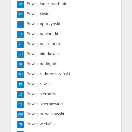
Powiat łódzki wschodni
79
Powiat łowicki
42
Powiat opoczyński
56
Powiat pabianicki
51
Powiat pajęczański
26
Powiat piotrkowski
337
Powiat poddębicki
40
Powiat radomszczański
587
Powiat rawski
19
Powiat sieradzki
52
Powiat skierniewicki
41
Powiat tomaszowski
209
Powiat wieluński
48