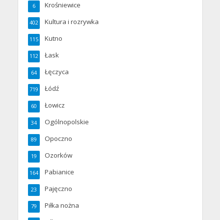
Krośniewice
6
Kultura i rozrywka
402
Kutno
115
Łask
112
Łęczyca
64
Łódź
719
Łowicz
60
Ogólnopolskie
34
Opoczno
89
Ozorków
19
Pabianice
164
Pajęczno
23
Piłka nożna
79