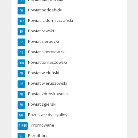
337
Powiat poddębicki
40
Powiat radomszczański
587
Powiat rawski
19
Powiat sieradzki
52
Powiat skierniewicki
41
Powiat tomaszowski
208
Powiat wieluński
48
Powiat wieruszowski
46
Powiat zduńskowolski
48
Powiat zgierski
50
Pozostałe dyscypliny
80
Promowane
2 545
Przedbórz
26