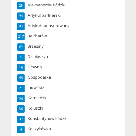
Aleksandrów Łódzki
29
Artykuł partnerski
94
Artykuł sponsorowany
88
Bełchatów
217
Brzeziny
69
Działoszyn
5
Głowno
16
Gospodarka
55
Inowłódz
21
Kamieńsk
168
Koluszki
36
Konstantynów Łódzki
37
Koszykówka
4