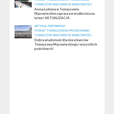
TOMASZÓW MAZOWIECKI
•
WIADOMOŚCI
Arena Lodowa w Tomaszowie
Mazowieckim zaprasza w środku lata na
łyżwy! AKTUALIZACJA
ARTYKUŁ PARTNERSKI
•
POWIAT TOMASZOWSKI
•
PROMOWANE
•
TOMASZÓW MAZOWIECKI
•
WIADOMOŚCI
Dobra wiadomość dla mieszkańców
Tomaszowa Mazowieckiego i wszystkich
podróżnych!