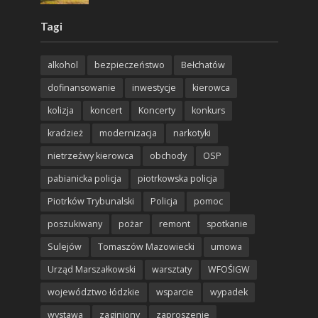
Tagi
alkohol
bezpieczeństwo
Bełchatów
dofinansowanie
inwestycje
kierowca
kolizja
koncert
Koncerty
konkurs
kradzież
modernizacja
narkotyki
nietrzeźwy kierowca
obchody
OSP
pabianicka policja
piotrkowska policja
Piotrków Trybunalski
Policja
pomoc
poszukiwany
pożar
remont
spotkanie
Sulejów
Tomaszów Mazowiecki
umowa
Urząd Marszałkowski
warsztaty
WFOŚIGW
województwo łódzkie
wsparcie
wypadek
wystawa
zaginiony
zaproszenie