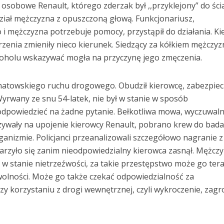
osobowe Renault, którego zderzak był ,,przyklejony” do ści
dział mężczyzna z opuszczoną głową. Funkcjonariusz,
o i mężczyzna potrzebuje pomocy, przystąpił do działania. Ki
rzenia zmieniły nieco kierunek. Siedzący za kółkiem mężczy
lkoholu wskazywać mogła na przyczynę jego zmęczenia.
łchatowskiego ruchu drogowego. Obudził kierowcę, zabezpiec
yrwany ze snu 54-latek, nie był w stanie w sposób
odpowiedzieć na żadne pytanie. Bełkotliwa mowa, wyczuwal
ywały na upojenie kierowcy Renault, pobrano krew do bada
anizmie. Policjanci przeanalizowali szczegółowo nagranie z
darzyło się zanim nieodpowiedzialny kierowca zasnął. Mężcz
a w stanie nietrzeźwości, za takie przestępstwo może go ter
wolności. Może go także czekać odpowiedzialność za
zy korzystaniu z drogi wewnętrznej, czyli wykroczenie, zag