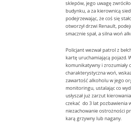
sklepów, jego uwagę zwróciło 
budynku, a za kierownicą sie
podejrzewając, że coś się stał
otworzył drzwi Renault, podej
smacznie spał, a silna woń a
Policjant wezwał patrol z be
kartę uruchamiającą pojazd. W
komunikatywny i zrozumiały 
charakterystyczna woń, wskaz
zawartość alkoholu w jego org
monitoringu, ustalając co wy
usłyszał już zarzut kierowani
czekać do 3 lat pozbawienia 
niezachowanie ostrożności pr
karą grzywny lub nagany.