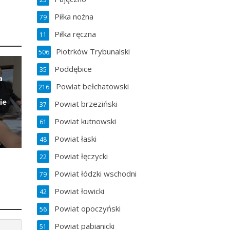
Piłka nożna
79
Piłka ręczna
11
Piotrków Trybunalski
506
Poddębice
35
a
Powiat bełchatowski
216
ie
Powiat brzeziński
37
Powiat kutnowski
61
Powiat łaski
48
Powiat łęczycki
22
Powiat łódzki wschodni
79
Powiat łowicki
42
Powiat opoczyński
56
Powiat pabianicki
51