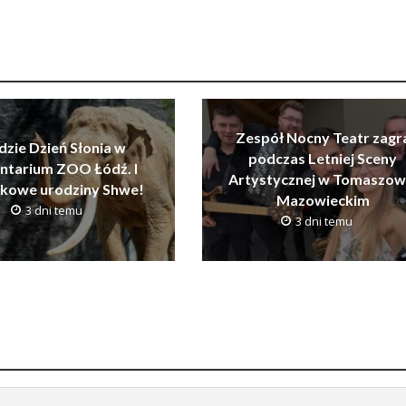
Zespół Nocny Teatr zagr
dzie Dzień Słonia w
podczas Letniej Sceny
ntarium ZOO Łódź. I
Artystycznej w Tomaszow
tkowe urodziny Shwe!
Mazowieckim
3 dni temu
3 dni temu