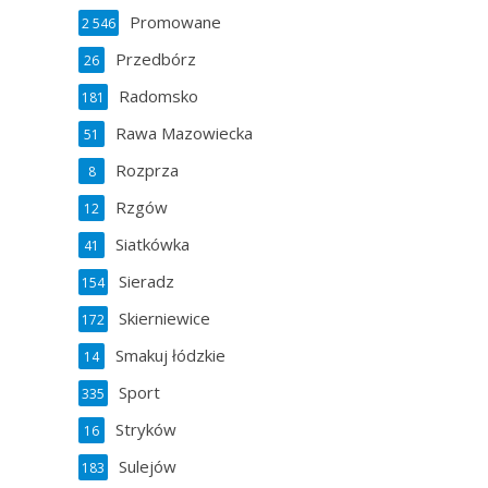
Promowane
2 546
Przedbórz
26
Radomsko
181
Rawa Mazowiecka
51
Rozprza
8
Rzgów
12
Siatkówka
41
Sieradz
154
Skierniewice
172
Smakuj łódzkie
14
Sport
335
Stryków
16
Sulejów
183