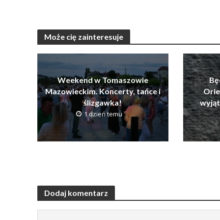
Może cię zainteresuje
Weekend w Tomaszowie
Bę
Mazowieckim. Koncerty, tańce i
Orie
ślizgawka!
wyją
1 dzień temu
Dodaj komentarz