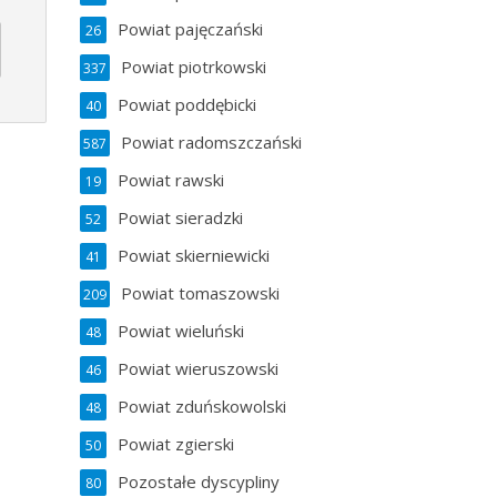
Powiat pajęczański
26
Powiat piotrkowski
337
Powiat poddębicki
40
Powiat radomszczański
587
Powiat rawski
19
Powiat sieradzki
52
Powiat skierniewicki
41
Powiat tomaszowski
209
Powiat wieluński
48
Powiat wieruszowski
46
Powiat zduńskowolski
48
Powiat zgierski
50
Pozostałe dyscypliny
80