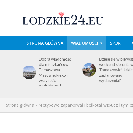
STRONA GŁÓWNA
WIADOMOŚCI
SPORT
wa w
Dobra wiadomość
Dzieje się w pierws
e
dla mieszkańców
weekend sierpnia 
im
Tomaszowa
Tomaszowie! Jakie
 środku
Mazowieckiego i
zaplanowano
y!
wszystkich
wydarzenia?
ACJA
podróżnych!
Strona główna
»
Nietypowo zaparkował i bełkotał wzbudził tym cz