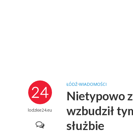
ŁÓDŹ
•
WIADOMOŚCI
Nietypowo z
wzbudził tym
lodzkie24.eu
służbie