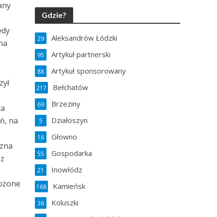
any
Gdzie?
edy
Aleksandrów Łódzki
29
zna
Artykuł partnerski
95
Artykuł sponsorowany
88
zył
Bełchatów
217
Brzeziny
69
na
ń, na
Działoszyn
5
Głowno
16
yzna
Gospodarka
55
az
Inowłódz
21
rożone
Kamieńsk
168
Koluszki
36