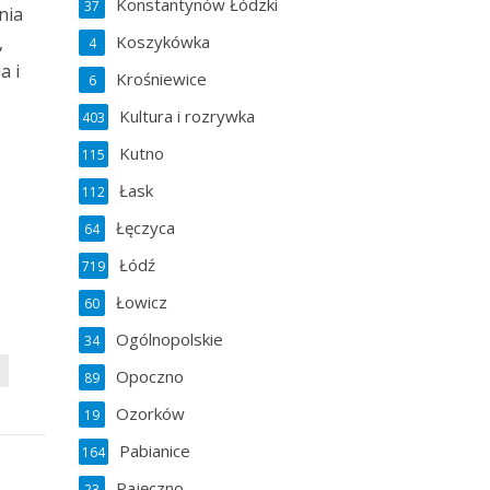
Konstantynów Łódzki
37
nia
,
Koszykówka
4
a i
Krośniewice
6
Kultura i rozrywka
403
Kutno
115
Łask
112
Łęczyca
64
Łódź
719
Łowicz
60
Ogólnopolskie
34
Opoczno
89
Ozorków
19
Pabianice
164
Pajęczno
23