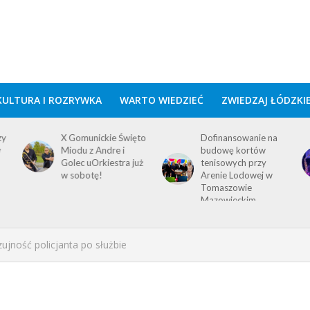
KULTURA I ROZRYWKA
WARTO WIEDZIEĆ
ZWIEDZAJ ŁÓDZKI
zy
X Gomunickie Święto
Dofinansowanie na
w
Miodu z Andre i
budowę kortów
Golec uOrkiestra już
tenisowych przy
w sobotę!
Arenie Lodowej w
Tomaszowie
Mazowieckim
ujność policjanta po służbie