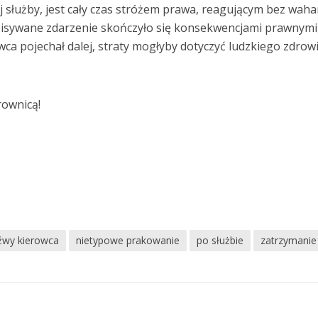
 służby, jest cały czas stróżem prawa, reagującym bez waha
isywane zdarzenie skończyło się konsekwencjami prawnymi
wca pojechał dalej, straty mogłyby dotyczyć ludzkiego zdrowi
rownicą!
eźwy kierowca
nietypowe prakowanie
po służbie
zatrzymanie