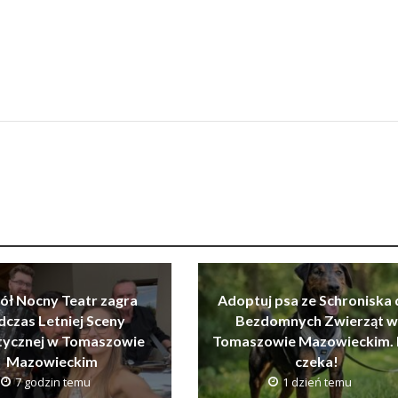
ół Nocny Teatr zagra
Adoptuj psa ze Schroniska 
dczas Letniej Sceny
Bezdomnych Zwierząt w
tycznej w Tomaszowie
Tomaszowie Mazowieckim. 
Mazowieckim
czeka!
7 godzin temu
1 dzień temu