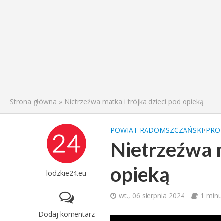
Strona główna
»
Nietrzeźwa matka i trójka dzieci pod opieką
POWIAT RADOMSZCZAŃSKI
•
PR
Nietrzeźwa m
opieką
lodzkie24.eu
wt., 06 sierpnia 2024
1 minu
Dodaj komentarz