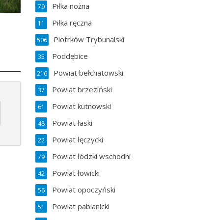
Piłka nożna
79
Piłka ręczna
11
Piotrków Trybunalski
506
Poddębice
35
Powiat bełchatowski
216
Powiat brzeziński
37
Powiat kutnowski
61
Powiat łaski
48
Powiat łęczycki
22
Powiat łódzki wschodni
79
Powiat łowicki
42
Powiat opoczyński
56
Powiat pabianicki
51