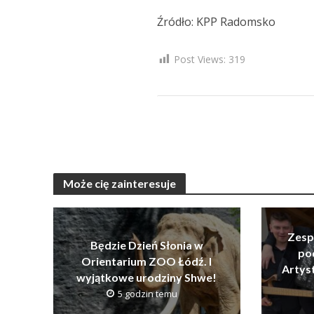
Źródło: KPP Radomsko
Post Views:
319
Może cię zainteresuje
Zesp
Będzie Dzień Słonia w
po
Orientarium ZOO Łódź. I
Artys
wyjątkowe urodziny Shwe!
5 godzin temu