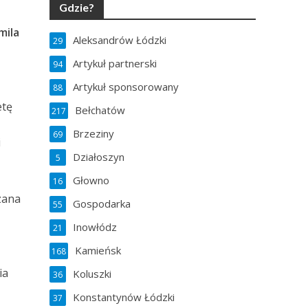
Gdzie?
mila
Aleksandrów Łódzki
29
Artykuł partnerski
94
Artykuł sponsorowany
88
etę
Bełchatów
217
Brzeziny
69
i
Działoszyn
5
Głowno
16
azana
Gospodarka
55
Inowłódz
21
Kamieńsk
168
ia
Koluszki
36
Konstantynów Łódzki
37