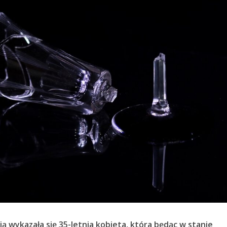
ą wykazała się 35-letnia kobieta, która będąc w stanie