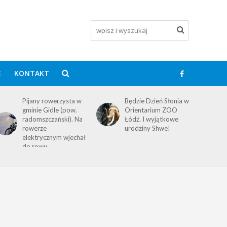
E
KONTAKT
Pijany rowerzysta w
Będzie Dzień Słonia w
gminie Gidle (pow.
Orientarium ZOO
radomszczański). Na
Łódź. I wyjątkowe
rowerze
urodziny Shwe!
elektrycznym wjechał
do rowu