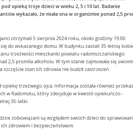
 pod opieką troje dzieci w wieku 2, 5 i 10 lat. Badanie
antów wykazało, że miała ona w organizmie ponad 2,5 pro
janci otrzymali 5 sierpnia 2024 roku, około godziny 19.00.
się do wskazanego domu. W budynku zastali 35-letnią kobi
e stanu trzeźwości mieszkanki powiatu radomszczańskiego
nad 2,5 promila alkoholu. W tym stanie zajmowała się swoim
Na szczęście stan ich zdrowia nie budził zastrzeżeń.
pod opiekę trzeźwego ojca. Informacja została również przek
ich w Radomsku, który zdecyduje w kwestii opiekuńczo–
nej 35-latki.
rodzice zobowiązani są względem swoich dzieci do sprawowan
d ich zdrowiem i bezpieczeństwem.