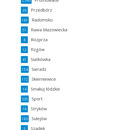
Promowane
2 545
Przedbórz
26
Radomsko
181
Rawa Mazowiecka
51
Rozprza
8
Rzgów
12
Siatkówka
41
Sieradz
154
Skierniewice
172
Smakuj łódzkie
14
Sport
335
Stryków
16
Sulejów
183
Szadek
5