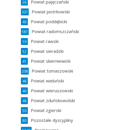
Powiat pajęczański
26
Powiat piotrkowski
337
Powiat poddębicki
40
Powiat radomszczański
587
Powiat rawski
19
Powiat sieradzki
52
Powiat skierniewicki
41
Powiat tomaszowski
208
Powiat wieluński
48
Powiat wieruszowski
46
Powiat zduńskowolski
48
Powiat zgierski
50
Pozostałe dyscypliny
80