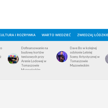
KULTURA I ROZRYWKA
WARTO WIEDZIEĆ
ZWIEDZAJ ŁÓDZKI
to
Dofinansowanie na
Dave Bo w kolejnej
budowę kortów
odsłonie Letniej
ż
tenisowych przy
Sceny Artystycznej w
Arenie Lodowej w
Tomaszowie
Tomaszowie
Mazowieckim
Mazowieckim