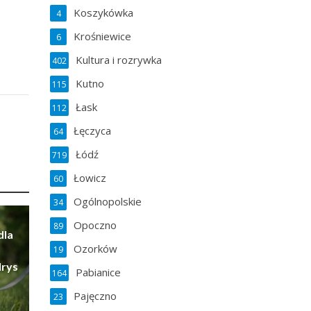
Koszykówka
4
Krośniewice
6
Kultura i rozrywka
402
Kutno
115
Łask
112
Łęczyca
64
Łódź
719
Łowicz
60
Ogólnopolskie
34
Opoczno
89
dla
Ozorków
19
Irys
Pabianice
164
Pajęczno
23