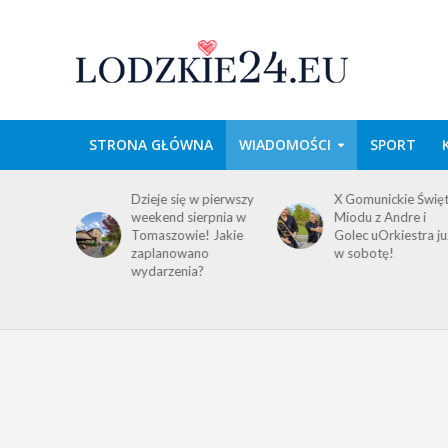
STRONA GŁÓWNA
WIADOMOŚCI
SPORT
domość
Dzieje się w pierwszy
X Gomunickie Świę
ańców
weekend sierpnia w
Miodu z Andre i
a
Tomaszowie! Jakie
Golec uOrkiestra ju
ego i
zaplanowano
w sobotę!
wydarzenia?
!