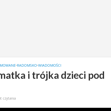
OMOWANE
•
RADOMSKO
•
WIADOMOŚCI
atka i trójka dzieci pod
t czytania