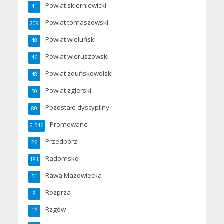
Powiat skierniewicki
41
Powiat tomaszowski
209
Powiat wieluński
48
Powiat wieruszowski
46
Powiat zduńskowolski
48
Powiat zgierski
50
Pozostałe dyscypliny
80
Promowane
2 546
Przedbórz
26
Radomsko
181
Rawa Mazowiecka
51
Rozprza
8
Rzgów
12