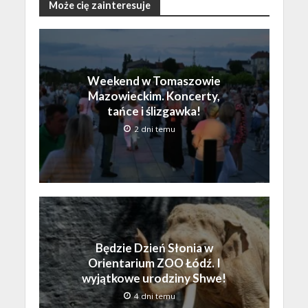
Może cię zainteresuje
Weekend w Tomaszowie
Mazowieckim. Koncerty,
tańce i ślizgawka!
2 dni temu
Będzie Dzień Słonia w
Orientarium ZOO Łódź. I
wyjątkowe urodziny Shwe!
4 dni temu