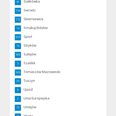
Siatkówka
41
Sieradz
154
Skierniewice
172
Smakuj łódzkie
14
Sport
335
Stryków
16
Sulejów
183
Szadek
5
Tomaszów Mazowiecki
526
Tuszyn
35
Ujazd
9
Unia Europejska
2
Uniejów
13
Warta