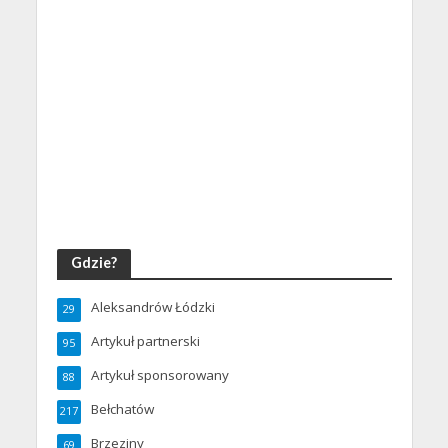
Gdzie?
Aleksandrów Łódzki
29
Artykuł partnerski
95
Artykuł sponsorowany
88
Bełchatów
217
Brzeziny
69