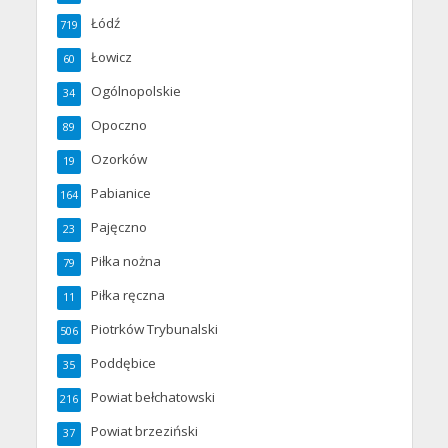
Łódź
719
Łowicz
60
Ogólnopolskie
34
Opoczno
89
Ozorków
19
Pabianice
164
Pajęczno
23
Piłka nożna
79
Piłka ręczna
11
Piotrków Trybunalski
506
Poddębice
35
Powiat bełchatowski
216
Powiat brzeziński
37