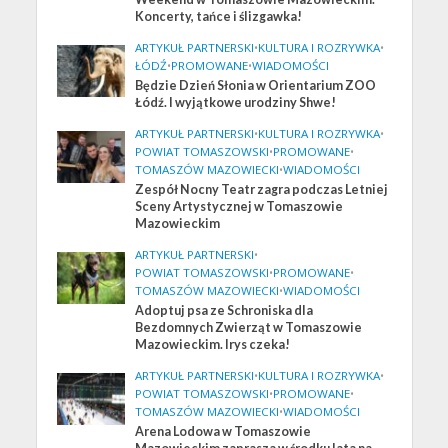
Koncerty, tańce i ślizgawka!
ARTYKUŁ PARTNERSKI
•
KULTURA I ROZRYWKA
•
ŁÓDŹ
•
PROMOWANE
•
WIADOMOŚCI
Będzie Dzień Słonia w Orientarium ZOO
Łódź. I wyjątkowe urodziny Shwe!
ARTYKUŁ PARTNERSKI
•
KULTURA I ROZRYWKA
•
POWIAT TOMASZOWSKI
•
PROMOWANE
•
TOMASZÓW MAZOWIECKI
•
WIADOMOŚCI
Zespół Nocny Teatr zagra podczas Letniej
Sceny Artystycznej w Tomaszowie
Mazowieckim
ARTYKUŁ PARTNERSKI
•
POWIAT TOMASZOWSKI
•
PROMOWANE
•
TOMASZÓW MAZOWIECKI
•
WIADOMOŚCI
Adoptuj psa ze Schroniska dla
Bezdomnych Zwierząt w Tomaszowie
Mazowieckim. Irys czeka!
ARTYKUŁ PARTNERSKI
•
KULTURA I ROZRYWKA
•
POWIAT TOMASZOWSKI
•
PROMOWANE
•
TOMASZÓW MAZOWIECKI
•
WIADOMOŚCI
Arena Lodowa w Tomaszowie