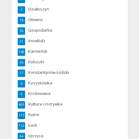
Działoszyn
5
Głowno
16
Gospodarka
55
Inowłódz
21
Kamieńsk
168
Koluszki
36
Konstantynów Łódzki
37
Koszykówka
4
Krośniewice
6
Kultura i rozrywka
403
Kutno
115
Łask
112
Łęczyca
64