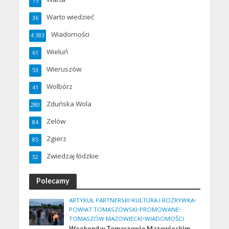
15
Warto wiedzieć
36
Wiadomości
4 383
Wieluń
61
Wieruszów
53
Wolbórz
41
Zduńska Wola
280
Zelów
84
Zgierz
85
Zwiedzaj łódzkie
32
Polecamy
ARTYKUŁ PARTNERSKI
•
KULTURA I ROZRYWKA
•
POWIAT TOMASZOWSKI
•
PROMOWANE
•
TOMASZÓW MAZOWIECKI
•
WIADOMOŚCI
Weekend w Tomaszowie Mazowieckim.