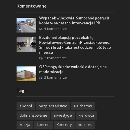
Komentowane
Wypadek w Jeżowie. Samochód potrącił
kobietę na pasach. Interwencja LPR
4 komentarze
Bezdomni okupują poczekalnię
Powiatowego Centrum Przesiadkowego.
Smród i brud – taka jest codzienność tego
miejsca
2 komentarze
OSP mogą składać wnioski o dotacje na
modernizacje
2 komentarze
Tagi
alkohol
bezpieczeństwo
Bełchatów
dofinansowanie
inwestycje
kierowca
kolizja
koncert
Koncerty
konkurs