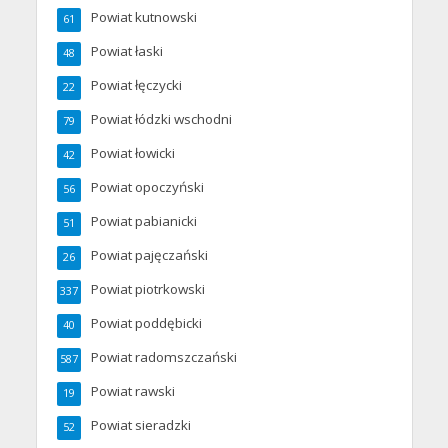
Powiat kutnowski
61
Powiat łaski
48
Powiat łęczycki
22
Powiat łódzki wschodni
79
Powiat łowicki
42
Powiat opoczyński
56
Powiat pabianicki
51
Powiat pajęczański
26
Powiat piotrkowski
337
Powiat poddębicki
40
Powiat radomszczański
587
Powiat rawski
19
Powiat sieradzki
52