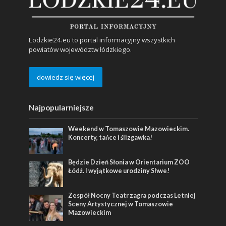
Lodzkie24.eu to portal informacyjny wszystkich
powiatów województw łódzkiego.
dowiedz się więcej
Najpopularniejsze
Weekend w Tomaszowie Mazowieckim.
Koncerty, tańce i ślizgawka!
Będzie Dzień Słonia w Orientarium ZOO
Łódź. I wyjątkowe urodziny Shwe!
Zespół Nocny Teatr zagra podczas Letniej
Sceny Artystycznej w Tomaszowie
Mazowieckim