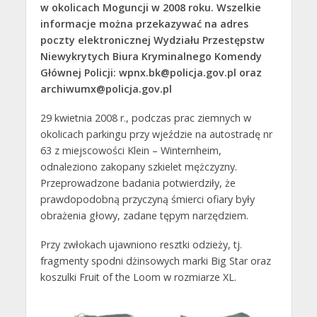
w okolicach Moguncji w 2008 roku. Wszelkie
informacje można przekazywać na adres
poczty elektronicznej Wydziału Przestępstw
Niewykrytych Biura Kryminalnego Komendy
Głównej Policji: wpnx.bk@policja.gov.pl oraz
archiwumx@policja.gov.pl
29 kwietnia 2008 r., podczas prac ziemnych w
okolicach parkingu przy wjeździe na autostradę nr
63 z miejscowości Klein – Winternheim,
odnaleziono zakopany szkielet mężczyzny.
Przeprowadzone badania potwierdziły, że
prawdopodobną przyczyną śmierci ofiary były
obrażenia głowy, zadane tępym narzędziem.
Przy zwłokach ujawniono resztki odzieży, tj.
fragmenty spodni dżinsowych marki Big Star oraz
koszulki Fruit of the Loom w rozmiarze XL.