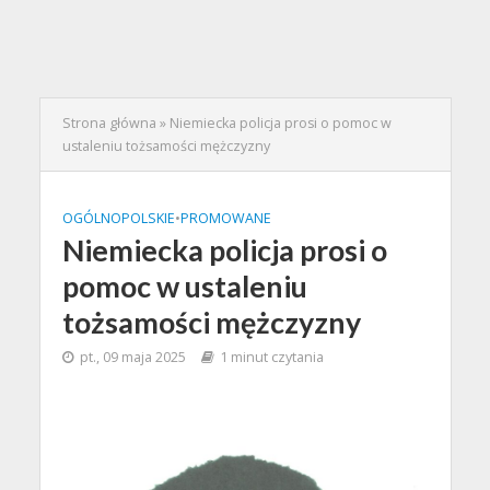
Strona główna
»
Niemiecka policja prosi o pomoc w
ustaleniu tożsamości mężczyzny
OGÓLNOPOLSKIE
•
PROMOWANE
Niemiecka policja prosi o
pomoc w ustaleniu
tożsamości mężczyzny
pt., 09 maja 2025
1 minut czytania