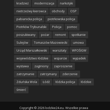
kradzież
modernizacja
narkotyki
nietrzeźwy kierowca
obchody
OSP
pabianicka policja
piotrkowska policja
Piotrków Trybunalski
Policja
pomoc
poszukiwany
pożar
remont
spotkanie
Sulejów
Tomaszów Mazowiecki
umowa
Urząd Marszałkowski
warsztaty
WFOŚIGW
województwo łódzkie
wsparcie
wypadek
wystawa
zaginiony
zaproszenie
zatrzymanie
zatrzymany
zderzenie
Zduńska Wola
Łódź
łódzka policja
łódzkie
śmierć
Copyright © 2026 lodzkie24.eu. Wszelkie prawa