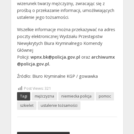
wizerunek twarzy mężczyzny, zwracając się z
prośbą o przekazanie informacji, umożliwiających
ustalenie jego tożsamości.
Wszelkie informacje można przekazywać na adres
poczty elektronicznej Wydziału Przestępstw
Niewykrytych Biura Kryminalnego Komendy
Głównej
Policji:
wpnx.bk@policja.gov.pl
oraz
archiwumx
@policja.gov.pl.
Źródło: Biuro Kryminalne KGP / gowawka
Post Views:
321
Tagi
mężczyzna
niemiecka policja
pomoc
szkielet
ustalenie tożsamości