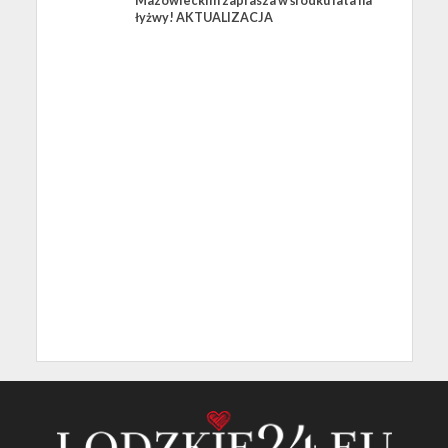
Mazowieckim zaprasza w środku lata na
łyżwy! AKTUALIZACJA