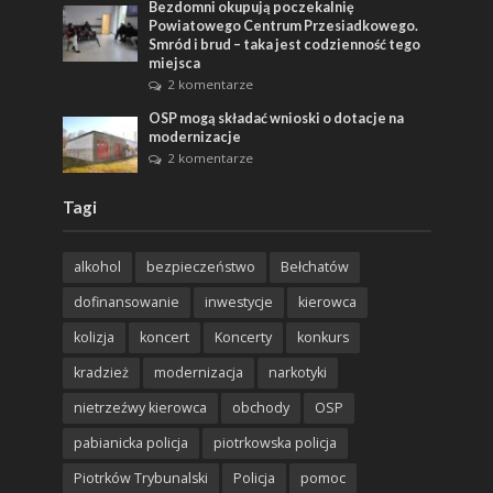
Bezdomni okupują poczekalnię
Powiatowego Centrum Przesiadkowego.
Smród i brud – taka jest codzienność tego
miejsca
2 komentarze
OSP mogą składać wnioski o dotacje na
modernizacje
2 komentarze
Tagi
alkohol
bezpieczeństwo
Bełchatów
dofinansowanie
inwestycje
kierowca
kolizja
koncert
Koncerty
konkurs
kradzież
modernizacja
narkotyki
nietrzeźwy kierowca
obchody
OSP
pabianicka policja
piotrkowska policja
Piotrków Trybunalski
Policja
pomoc