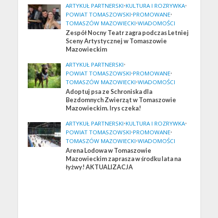
ARTYKUŁ PARTNERSKI
•
KULTURA I ROZRYWKA
•
POWIAT TOMASZOWSKI
•
PROMOWANE
•
TOMASZÓW MAZOWIECKI
•
WIADOMOŚCI
Zespół Nocny Teatr zagra podczas Letniej
Sceny Artystycznej w Tomaszowie
Mazowieckim
ARTYKUŁ PARTNERSKI
•
POWIAT TOMASZOWSKI
•
PROMOWANE
•
TOMASZÓW MAZOWIECKI
•
WIADOMOŚCI
Adoptuj psa ze Schroniska dla
Bezdomnych Zwierząt w Tomaszowie
Mazowieckim. Irys czeka!
ARTYKUŁ PARTNERSKI
•
KULTURA I ROZRYWKA
•
POWIAT TOMASZOWSKI
•
PROMOWANE
•
TOMASZÓW MAZOWIECKI
•
WIADOMOŚCI
Arena Lodowa w Tomaszowie
Mazowieckim zaprasza w środku lata na
łyżwy! AKTUALIZACJA