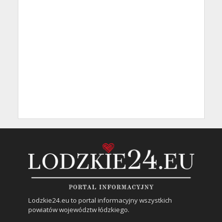
Lodzkie24.eu to portal informacyjny wszystkich
powiatów województw łódzkiego.