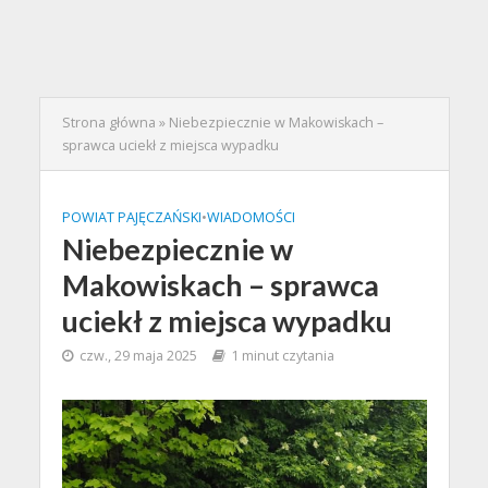
Strona główna
»
Niebezpiecznie w Makowiskach –
sprawca uciekł z miejsca wypadku
POWIAT PAJĘCZAŃSKI
•
WIADOMOŚCI
Niebezpiecznie w
Makowiskach – sprawca
uciekł z miejsca wypadku
czw., 29 maja 2025
1 minut czytania