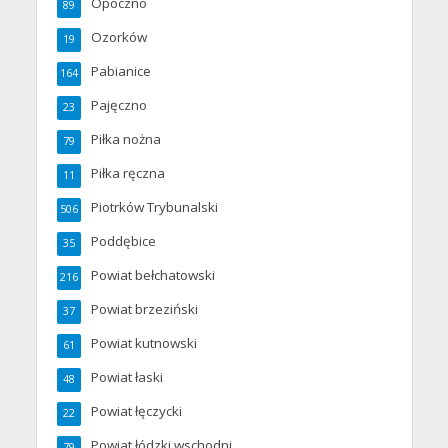
Opoczno
89
Ozorków
19
Pabianice
164
Pajęczno
23
Piłka nożna
79
Piłka ręczna
11
Piotrków Trybunalski
506
Poddębice
35
Powiat bełchatowski
216
Powiat brzeziński
37
Powiat kutnowski
61
Powiat łaski
48
Powiat łęczycki
22
Powiat łódzki wschodni
79