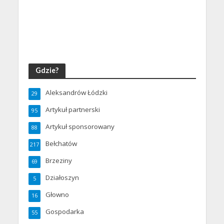
Gdzie?
Aleksandrów Łódzki
29
Artykuł partnerski
95
Artykuł sponsorowany
88
Bełchatów
217
Brzeziny
69
Działoszyn
5
Głowno
16
Gospodarka
55