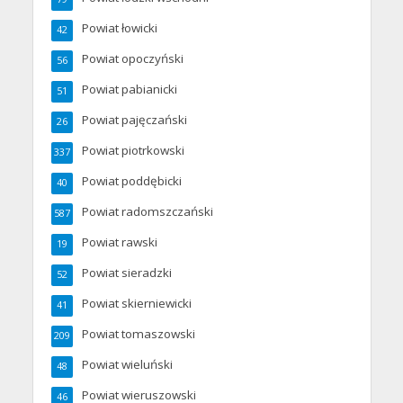
Powiat łowicki
42
Powiat opoczyński
56
Powiat pabianicki
51
Powiat pajęczański
26
Powiat piotrkowski
337
Powiat poddębicki
40
Powiat radomszczański
587
Powiat rawski
19
Powiat sieradzki
52
Powiat skierniewicki
41
Powiat tomaszowski
209
Powiat wieluński
48
Powiat wieruszowski
46