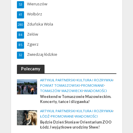
Wieruszów
53
Wolbórz
41
Zduńska Wola
280
Zelów
84
Zgierz
85
Zwiedzaj łódzkie
32
Polecamy
ARTYKUŁ PARTNERSKI
•
KULTURA I ROZRYWKA
•
POWIAT TOMASZOWSKI
•
PROMOWANE
•
TOMASZÓW MAZOWIECKI
•
WIADOMOŚCI
Weekend w Tomaszowie Mazowieckim.
Koncerty, tańce i ślizgawka!
ARTYKUŁ PARTNERSKI
•
KULTURA I ROZRYWKA
•
ŁÓDŹ
•
PROMOWANE
•
WIADOMOŚCI
Będzie Dzień Słonia w Orientarium ZOO
Łódź. I wyjątkowe urodziny Shwe!