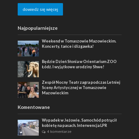
dowiedz się więcej
Najpopularniejsze
Weekend w Tomaszowie Mazowieckim.
Koncerty, tańce i ślizgawka!
Będzie Dzień Słonia w Orientarium ZOO
Łódź. I wyjątkowe urodziny Shwe!
Zespół Nocny Teatr zagra podczas Letniej
Sceny Artystycznej w Tomaszowie
Mazowieckim
Komentowane
Wypadek w Jeżowie. Samochód potrącił
kobietę na pasach. Interwencja LPR
4 komentarze