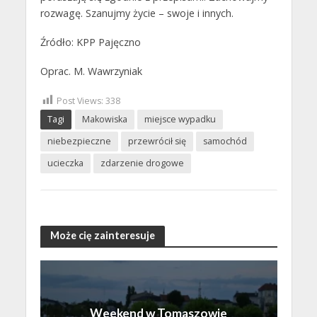
rozwagę. Szanujmy życie – swoje i innych.
Źródło: KPP Pajęczno
Oprac. M. Wawrzyniak
Post Views:
338
Tagi
Makowiska
miejsce wypadku
niebezpieczne
przewrócił się
samochód
ucieczka
zdarzenie drogowe
Może cię zainteresuje
Weekend w Tomaszowie