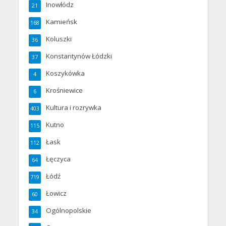
Inowłódz
21
Kamieńsk
168
Koluszki
36
Konstantynów Łódzki
37
Koszykówka
4
Krośniewice
6
Kultura i rozrywka
403
Kutno
115
Łask
112
Łęczyca
64
Łódź
719
Łowicz
60
Ogólnopolskie
34