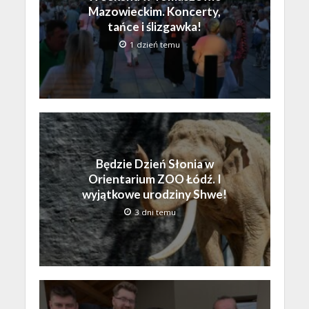
Mazowieckim. Koncerty,
tańce i ślizgawka!
1 dzień temu
Będzie Dzień Słonia w
Orientarium ZOO Łódź. I
wyjątkowe urodziny Shwe!
3 dni temu