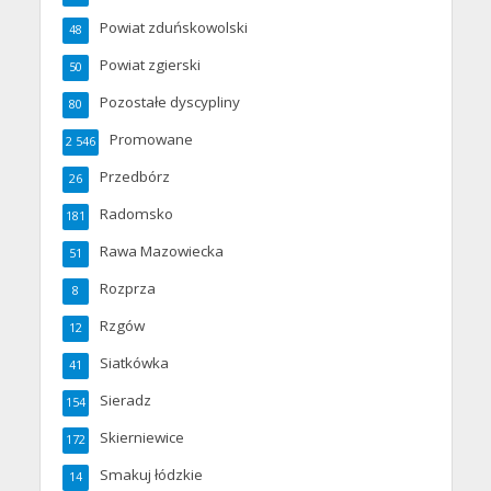
Powiat zduńskowolski
48
Powiat zgierski
50
Pozostałe dyscypliny
80
Promowane
2 546
Przedbórz
26
Radomsko
181
Rawa Mazowiecka
51
Rozprza
8
Rzgów
12
Siatkówka
41
Sieradz
154
Skierniewice
172
Smakuj łódzkie
14