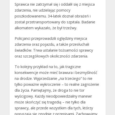
Sprawca nie zatrzymał się i oddalił się z miejsca
zdarzenia, nie udzielając pomocy
poszkodowanemu. 34-latek doznał obrażeń i
został przetransportowany do szpitala. Badanie
alkomatem wykazało, że był trzeźwy.
Policjanci przeprowadzili oględziny miejsca
zdarzenia oraz pojazdu, a także przesłuchali
świadków. Trwa ustalanie tożsamości sprawcy
oraz szczegółowych okoliczności zdarzenia.
To kolejny przykład na to, jak tragiczne
konsekwencje może mieć brawura i bezmyślność
na drodze. Wyprzedzanie „na trzeciego” to nie
tylko poważne wykroczenie – to realne zagrożenie
dla życia. Pamiętajmy, że droga to nie tor
wyścigowy. Każdy nieodpowiedzialny manewr
może skończyć się tragedią – nie tylko dla
sprawcy, ale przede wszystkim dla tych, którzy
poruszają się zgodnie z przepisami. Zachowujmy