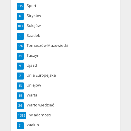
Sport
335
Stryków
16
Sulejów
183
Szadek
5
Tomaszów Mazowiecki
526
Tuszyn
35
Ujazd
9
Unia Europejska
2
Uniejów
13
Warta
15
Warto wiedzieć
36
Wiadomości
4 383
Wieluń
61