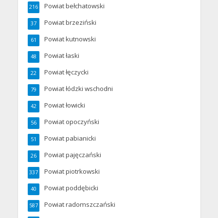
Powiat bełchatowski
216
Powiat brzeziński
37
Powiat kutnowski
61
Powiat łaski
48
Powiat łęczycki
22
Powiat łódzki wschodni
79
Powiat łowicki
42
Powiat opoczyński
56
Powiat pabianicki
51
Powiat pajęczański
26
Powiat piotrkowski
337
Powiat poddębicki
40
Powiat radomszczański
587