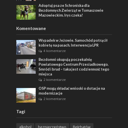
Adoptuj psa ze Schroniska dla
Bezdomnych Zwierząt w Tomaszowie
Mazowieckim. Irys czeka!
Komentowane
Wypadek w Jeżowie. Samochód potrącił
kobietę na pasach. Interwencja LPR
4 komentarze
Bezdomni okupują poczekalnię
Powiatowego Centrum Przesiadkowego.
Smród i brud – taka jest codzienność tego
miejsca
2 komentarze
OSP mogą składać wnioski o dotacje na
modernizacje
2 komentarze
Tagi
alkohol
bezpieczeństwo
Bełchatów