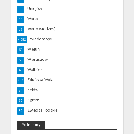
Uniejów
13
Warta
15
Warto wiedzieć
36
Wiadomości
4 382
Wieluń
61
Wieruszów
53
Wolbórz
41
Zduńska Wola
280
Zelów
84
Zgierz
85
Zwiedzaj łódzkie
32
Polecamy