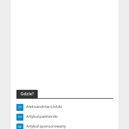
Gdzie?
Aleksandrów Łódzki
29
Artykuł partnerski
94
Artykuł sponsorowany
88