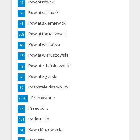
Powiat rawski
19
Powiat sieradzki
52
Powiat skierniewicki
41
Powiat tomaszowski
208
Powiat wieluński
48
Powiat wieruszowski
46
Powiat zduńskowolski
48
Powiat zgierski
50
Pozostałe dyscypliny
80
Promowane
2 545
Przedbórz
26
Radomsko
181
Rawa Mazowiecka
51