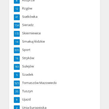
Rozprza
8
Rzgów
12
Siatkówka
41
Sieradz
154
Skierniewice
172
Smakuj łódzkie
14
Sport
335
Stryków
16
Sulejów
183
Szadek
5
Tomaszów Mazowiecki
525
Tuszyn
35
Ujazd
9
Unia Europejska
2