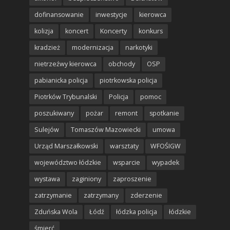
dofinansowanie
inwestycje
kierowca
kolizja
koncert
Koncerty
konkurs
kradzież
modernizacja
narkotyki
nietrzeźwy kierowca
obchody
OSP
pabianicka policja
piotrkowska policja
Piotrków Trybunalski
Policja
pomoc
poszukiwany
pożar
remont
spotkanie
Sulejów
Tomaszów Mazowiecki
umowa
Urząd Marszałkowski
warsztaty
WFOŚIGW
województwo łódzkie
wsparcie
wypadek
wystawa
zaginiony
zaproszenie
zatrzymanie
zatrzymany
zderzenie
Zduńska Wola
Łódź
łódzka policja
łódzkie
śmierć