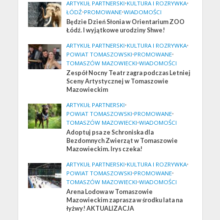
ARTYKUŁ PARTNERSKI
•
KULTURA I ROZRYWKA
•
ŁÓDŹ
•
PROMOWANE
•
WIADOMOŚCI
Będzie Dzień Słonia w Orientarium ZOO
Łódź. I wyjątkowe urodziny Shwe!
ARTYKUŁ PARTNERSKI
•
KULTURA I ROZRYWKA
•
POWIAT TOMASZOWSKI
•
PROMOWANE
•
TOMASZÓW MAZOWIECKI
•
WIADOMOŚCI
Zespół Nocny Teatr zagra podczas Letniej
Sceny Artystycznej w Tomaszowie
Mazowieckim
ARTYKUŁ PARTNERSKI
•
POWIAT TOMASZOWSKI
•
PROMOWANE
•
TOMASZÓW MAZOWIECKI
•
WIADOMOŚCI
Adoptuj psa ze Schroniska dla
Bezdomnych Zwierząt w Tomaszowie
Mazowieckim. Irys czeka!
ARTYKUŁ PARTNERSKI
•
KULTURA I ROZRYWKA
•
POWIAT TOMASZOWSKI
•
PROMOWANE
•
TOMASZÓW MAZOWIECKI
•
WIADOMOŚCI
Arena Lodowa w Tomaszowie
Mazowieckim zaprasza w środku lata na
łyżwy! AKTUALIZACJA