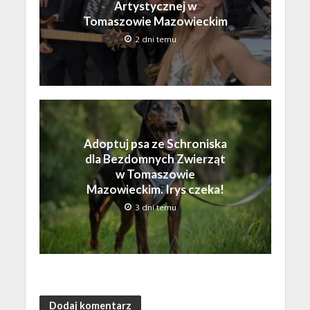
Artystycznej w
Tomaszowie Mazowieckim
2 dni temu
Adoptuj psa ze Schroniska
dla Bezdomnych Zwierząt
w Tomaszowie
Mazowieckim. Irys czeka!
3 dni temu
Dodaj komentarz