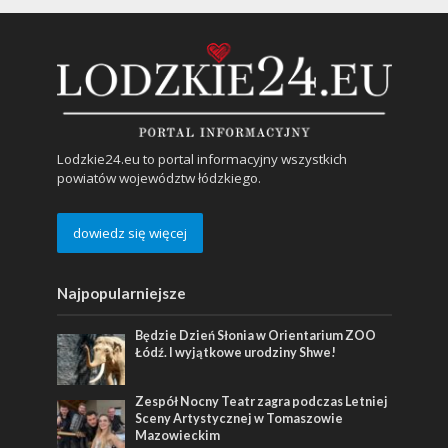
Lodzkie24.eu to portal informacyjny wszystkich
powiatów województw łódzkiego.
dowiedz się więcej
Najpopularniejsze
Będzie Dzień Słonia w Orientarium ZOO
Łódź. I wyjątkowe urodziny Shwe!
Zespół Nocny Teatr zagra podczas Letniej
Sceny Artystycznej w Tomaszowie
Mazowieckim