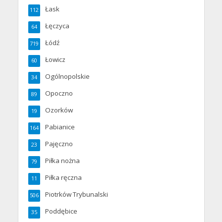
Łask
112
Łęczyca
64
Łódź
719
Łowicz
60
Ogólnopolskie
34
Opoczno
89
Ozorków
19
Pabianice
164
Pajęczno
23
Piłka nożna
79
Piłka ręczna
11
Piotrków Trybunalski
506
Poddębice
35