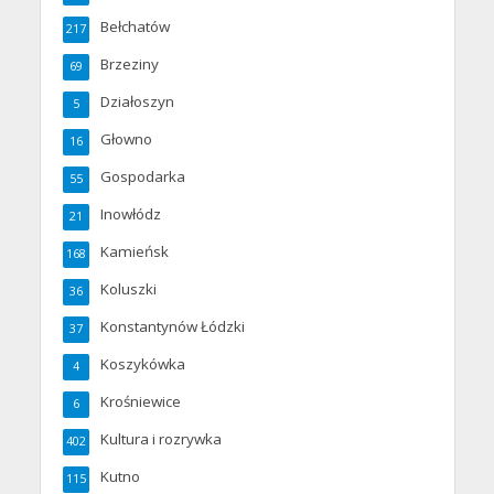
Bełchatów
217
Brzeziny
69
Działoszyn
5
Głowno
16
Gospodarka
55
Inowłódz
21
Kamieńsk
168
Koluszki
36
Konstantynów Łódzki
37
Koszykówka
4
Krośniewice
6
Kultura i rozrywka
402
Kutno
115