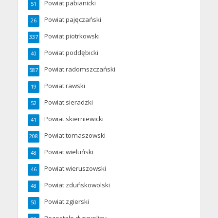
Powiat pabianicki
51
Powiat pajęczański
26
Powiat piotrkowski
337
Powiat poddębicki
40
Powiat radomszczański
587
Powiat rawski
19
Powiat sieradzki
52
Powiat skierniewicki
41
Powiat tomaszowski
208
Powiat wieluński
48
Powiat wieruszowski
46
Powiat zduńskowolski
48
Powiat zgierski
50