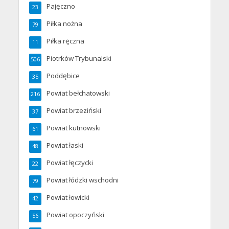
Pajęczno
23
Piłka nożna
79
Piłka ręczna
11
Piotrków Trybunalski
506
Poddębice
35
Powiat bełchatowski
216
Powiat brzeziński
37
Powiat kutnowski
61
Powiat łaski
48
Powiat łęczycki
22
Powiat łódzki wschodni
79
Powiat łowicki
42
Powiat opoczyński
56