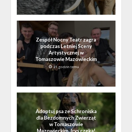
Zespół Nocny Teatr zagra
podczas Letniej Sceny
Artystycznej w
Tomaszowie Mazowieckim
21 godzin temu
Adoptuj psa ze Schroniska
dla Bezdomnych Zwierząt
w Tomaszowie
Mazowieckim. Irys czeka!