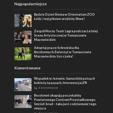
Najpopularniejsze
Będzie Dzień Słonia w Orientarium ZOO
Łódź. I wyjątkowe urodziny Shwe!
Zespół Nocny Teatr zagra podczas Letniej
Sceny Artystycznej w Tomaszowie
Mazowieckim
Adoptuj psa ze Schroniska dla
Bezdomnych Zwierząt w Tomaszowie
Mazowieckim. Irys czeka!
Komentowane
Wypadek w Jeżowie. Samochód potrącił
kobietę na pasach. Interwencja LPR
4 komentarze
Bezdomni okupują poczekalnię
Powiatowego Centrum Przesiadkowego.
Smród i brud – taka jest codzienność tego
miejsca