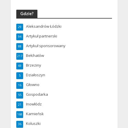
Gdzie?
Aleksandrów Łódzki
29
Artykuł partnerski
94
Artykuł sponsorowany
88
Bełchatów
217
Brzeziny
69
Działoszyn
5
Głowno
16
Gospodarka
55
Inowłódz
21
Kamieńsk
168
Koluszki
36