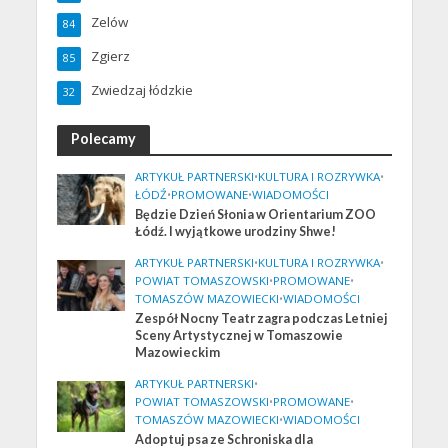
Zelów
84
Zgierz
85
Zwiedzaj łódzkie
32
Polecamy
ARTYKUŁ PARTNERSKI
•
KULTURA I ROZRYWKA
•
ŁÓDŹ
•
PROMOWANE
•
WIADOMOŚCI
Będzie Dzień Słonia w Orientarium ZOO
Łódź. I wyjątkowe urodziny Shwe!
ARTYKUŁ PARTNERSKI
•
KULTURA I ROZRYWKA
•
POWIAT TOMASZOWSKI
•
PROMOWANE
•
TOMASZÓW MAZOWIECKI
•
WIADOMOŚCI
Zespół Nocny Teatr zagra podczas Letniej
Sceny Artystycznej w Tomaszowie
Mazowieckim
ARTYKUŁ PARTNERSKI
•
POWIAT TOMASZOWSKI
•
PROMOWANE
•
TOMASZÓW MAZOWIECKI
•
WIADOMOŚCI
Adoptuj psa ze Schroniska dla