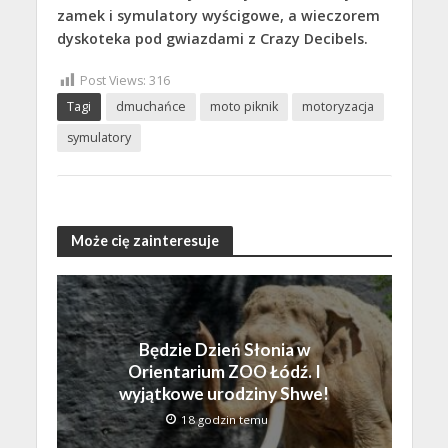
zamek i symulatory wyścigowe, a wieczorem
dyskoteka pod gwiazdami z Crazy Decibels.
Post Views:
316
Tagi
dmuchańce
moto piknik
motoryzacja
symulatory
Może cię zainteresuje
Będzie Dzień Słonia w
Orientarium ZOO Łódź. I
wyjątkowe urodziny Shwe!
18 godzin temu