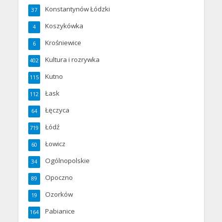
Konstantynów Łódzki
37
Koszykówka
4
Krośniewice
6
Kultura i rozrywka
402
Kutno
115
Łask
112
Łęczyca
64
Łódź
719
Łowicz
60
Ogólnopolskie
34
Opoczno
89
Ozorków
19
Pabianice
164