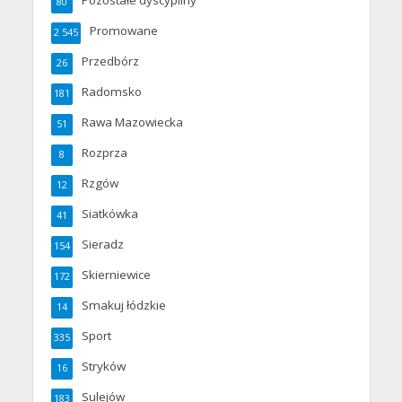
Pozostałe dyscypliny
80
Promowane
2 545
Przedbórz
26
Radomsko
181
Rawa Mazowiecka
51
Rozprza
8
Rzgów
12
Siatkówka
41
Sieradz
154
Skierniewice
172
Smakuj łódzkie
14
Sport
335
Stryków
16
Sulejów
183