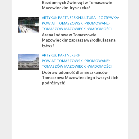
Bezdomnych Zwierząt w Tomaszowie
Mazowieckim. Irys czeka!
ARTYKUŁ PARTNERSKI
•
KULTURA I ROZRYWKA
•
POWIAT TOMASZOWSKI
•
PROMOWANE
•
TOMASZÓW MAZOWIECKI
•
WIADOMOŚCI
Arena Lodowa w Tomaszowie
Mazowieckim zaprasza w środku lata na
łyżwy!
ARTYKUŁ PARTNERSKI
•
POWIAT TOMASZOWSKI
•
PROMOWANE
•
TOMASZÓW MAZOWIECKI
•
WIADOMOŚCI
Dobra wiadomość dla mieszkańców
Tomaszowa Mazowieckiego i wszystkich
podróżnych!