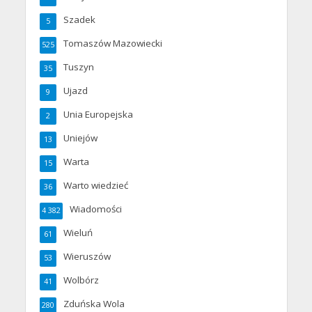
Szadek
5
Tomaszów Mazowiecki
525
Tuszyn
35
Ujazd
9
Unia Europejska
2
Uniejów
13
Warta
15
Warto wiedzieć
36
Wiadomości
4 382
Wieluń
61
Wieruszów
53
Wolbórz
41
Zduńska Wola
280