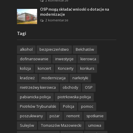
2 komentarze
OSP mogą składać wnioski o dotacje na
modernizacje
2 komentarze
Tagi
alkohol
bezpieczeństwo
Bełchatów
dofinansowanie
inwestycje
kierowca
kolizja
koncert
Koncerty
konkurs
kradzież
modernizacja
narkotyki
nietrzeźwy kierowca
obchody
OSP
pabianicka policja
piotrkowska policja
Piotrków Trybunalski
Policja
pomoc
poszukiwany
pożar
remont
spotkanie
Sulejów
Tomaszów Mazowiecki
umowa