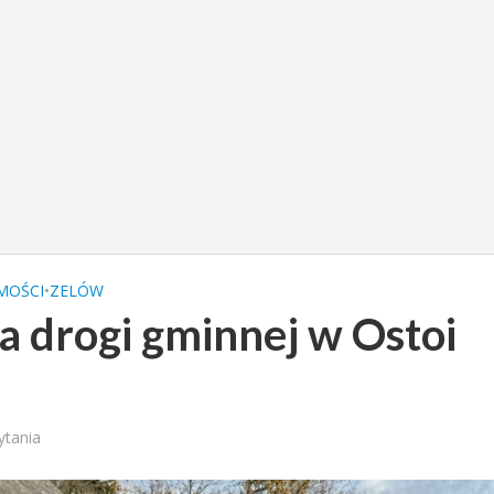
MOŚCI
•
ZELÓW
a drogi gminnej w Ostoi
ytania