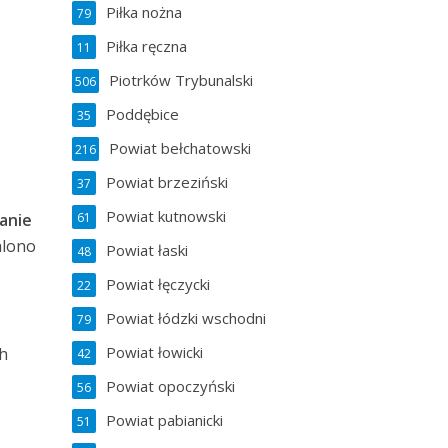
Piłka nożna
79
Piłka ręczna
11
Piotrków Trybunalski
506
Poddębice
35
Powiat bełchatowski
216
Powiat brzeziński
37
Powiat kutnowski
61
anie
alono
Powiat łaski
48
Powiat łęczycki
22
Powiat łódzki wschodni
79
Powiat łowicki
ch
42
Powiat opoczyński
56
Powiat pabianicki
51