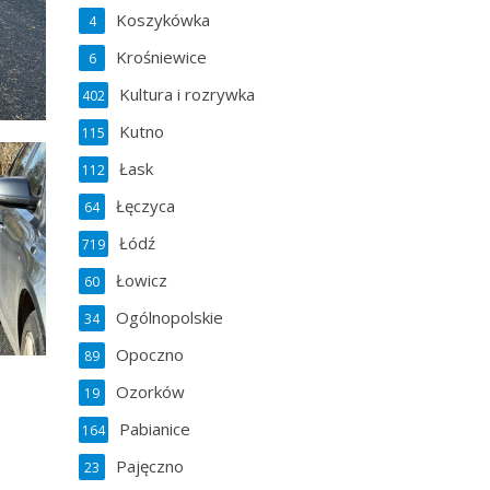
Koszykówka
4
Krośniewice
6
Kultura i rozrywka
402
Kutno
115
Łask
112
Łęczyca
64
Łódź
719
Łowicz
60
Ogólnopolskie
34
Opoczno
89
Ozorków
19
Pabianice
164
Pajęczno
23