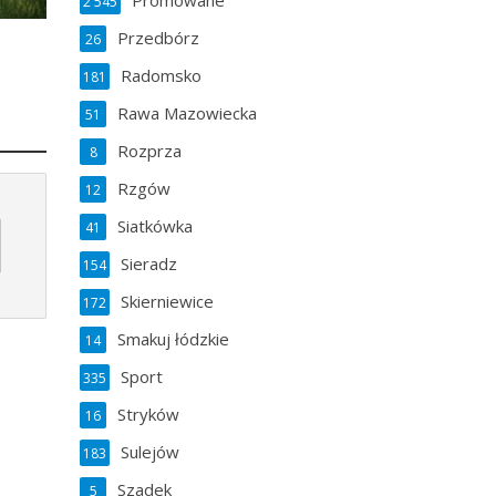
Promowane
2 545
Przedbórz
26
Radomsko
181
Rawa Mazowiecka
51
Rozprza
8
Rzgów
12
Siatkówka
41
Sieradz
154
Skierniewice
172
Smakuj łódzkie
14
Sport
335
Stryków
16
Sulejów
183
Szadek
5