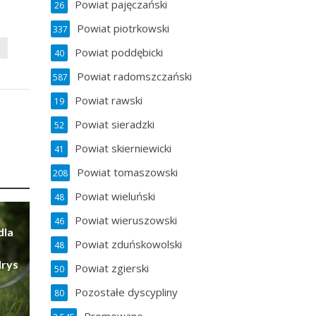
Powiat pajęczański
26
Powiat piotrkowski
337
e
Powiat poddębicki
40
Powiat radomszczański
587
Powiat rawski
19
Powiat sieradzki
52
Powiat skierniewicki
41
Powiat tomaszowski
208
Powiat wieluński
48
Powiat wieruszowski
46
dla
Powiat zduńskowolski
48
Irys
Powiat zgierski
50
Pozostałe dyscypliny
80