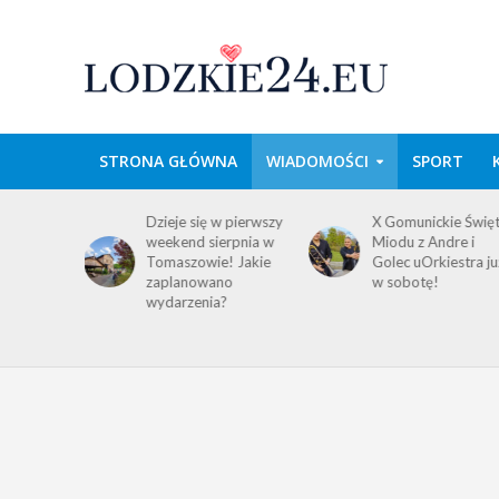
STRONA GŁÓWNA
WIADOMOŚCI
SPORT
domość
Dzieje się w pierwszy
X Gomunickie Świę
ańców
weekend sierpnia w
Miodu z Andre i
a
Tomaszowie! Jakie
Golec uOrkiestra ju
ego i
zaplanowano
w sobotę!
wydarzenia?
!