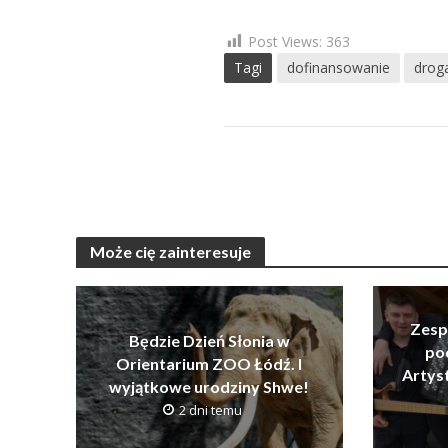
Post Views:
363
Tagi
dofinansowanie
drog
Może cię zainteresuje
Zesp
Będzie Dzień Słonia w
po
Orientarium ZOO Łódź. I
Artys
wyjątkowe urodziny Shwe!
2 dni temu