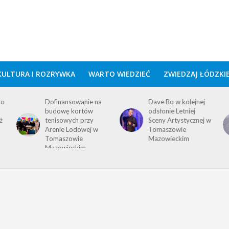
KULTURA I ROZRYWKA
WARTO WIEDZIEĆ
ZWIEDZAJ ŁÓDZKI
to
Dofinansowanie na
Dave Bo w kolejnej
budowę kortów
odsłonie Letniej
ż
tenisowych przy
Sceny Artystycznej w
Arenie Lodowej w
Tomaszowie
Tomaszowie
Mazowieckim
Mazowieckim