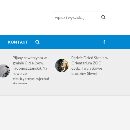
E
KONTAKT
Pijany rowerzysta w
Będzie Dzień Słonia w
gminie Gidle (pow.
Orientarium ZOO
radomszczański). Na
Łódź. I wyjątkowe
rowerze
urodziny Shwe!
elektrycznym wjechał
do rowu