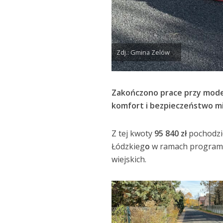
Zdj.: Gmina Zelów
Zakończono prace przy moder
komfort i bezpieczeństwo mi
Z tej kwoty
95 840 zł
pochodzi
Łódzkieg
o
w ramach programu
wiejskich.