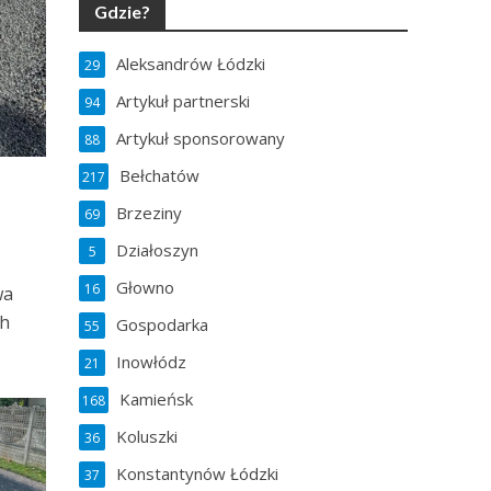
Gdzie?
Aleksandrów Łódzki
29
Artykuł partnerski
94
Artykuł sponsorowany
88
Bełchatów
217
Brzeziny
69
Działoszyn
5
Głowno
16
wa
ch
Gospodarka
55
Inowłódz
21
Kamieńsk
168
Koluszki
36
Konstantynów Łódzki
37