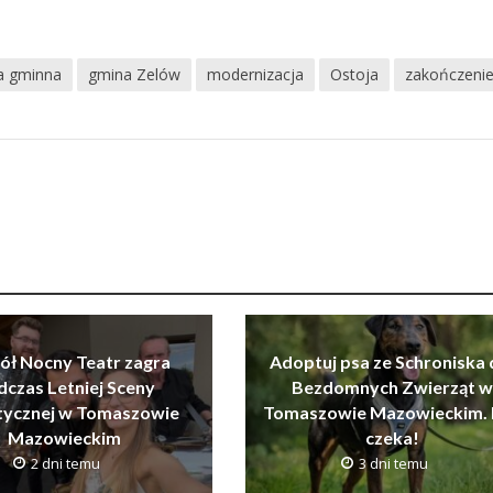
a gminna
gmina Zelów
modernizacja
Ostoja
zakończeni
ół Nocny Teatr zagra
Adoptuj psa ze Schroniska 
dczas Letniej Sceny
Bezdomnych Zwierząt w
tycznej w Tomaszowie
Tomaszowie Mazowieckim. 
Mazowieckim
czeka!
2 dni temu
3 dni temu