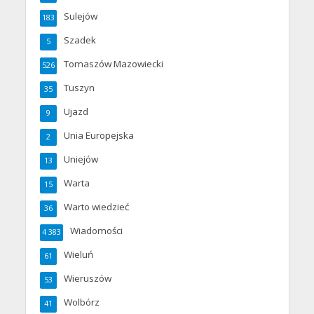
Sulejów
183
Szadek
5
Tomaszów Mazowiecki
526
Tuszyn
35
Ujazd
9
Unia Europejska
2
Uniejów
13
Warta
15
Warto wiedzieć
36
Wiadomości
4 383
Wieluń
61
Wieruszów
53
Wolbórz
41