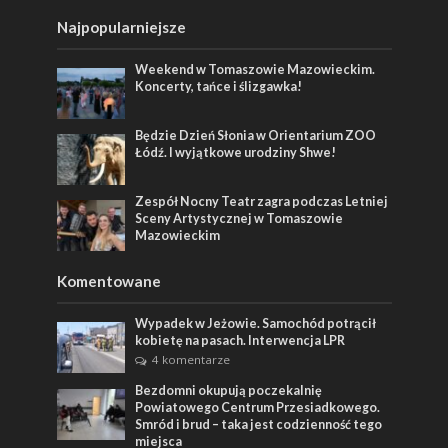
Najpopularniejsze
Weekend w Tomaszowie Mazowieckim.
Koncerty, tańce i ślizgawka!
Będzie Dzień Słonia w Orientarium ZOO
Łódź. I wyjątkowe urodziny Shwe!
Zespół Nocny Teatr zagra podczas Letniej
Sceny Artystycznej w Tomaszowie
Mazowieckim
Komentowane
Wypadek w Jeżowie. Samochód potrącił
kobietę na pasach. Interwencja LPR
4 komentarze
Bezdomni okupują poczekalnię
Powiatowego Centrum Przesiadkowego.
Smród i brud – taka jest codzienność tego
miejsca