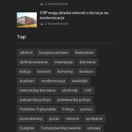
2 komentarze
OSP mogą składać wnioski o dotacje na
modernizacje
2 komentarze
Tagi
alkohol
bezpieczeństwo
Bełchatów
dofinansowanie
inwestycje
kierowca
kolizja
koncert
Koncerty
konkurs
kradzież
modernizacja
narkotyki
nietrzeźwy kierowca
obchody
OSP
pabianicka policja
piotrkowska policja
Piotrków Trybunalski
Policja
pomoc
poszukiwany
pożar
remont
spotkanie
Sulejów
Tomaszów Mazowiecki
umowa