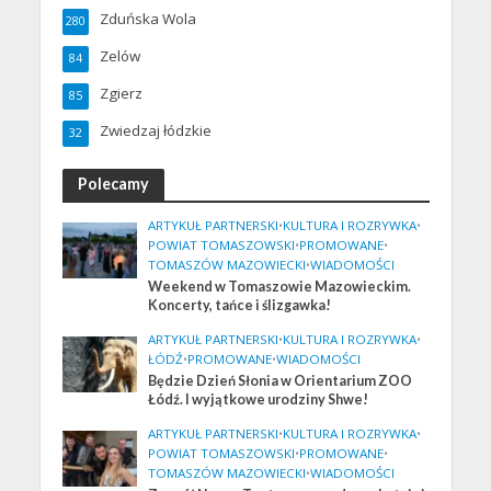
Zduńska Wola
280
Zelów
84
Zgierz
85
Zwiedzaj łódzkie
32
Polecamy
ARTYKUŁ PARTNERSKI
•
KULTURA I ROZRYWKA
•
POWIAT TOMASZOWSKI
•
PROMOWANE
•
TOMASZÓW MAZOWIECKI
•
WIADOMOŚCI
Weekend w Tomaszowie Mazowieckim.
Koncerty, tańce i ślizgawka!
ARTYKUŁ PARTNERSKI
•
KULTURA I ROZRYWKA
•
ŁÓDŹ
•
PROMOWANE
•
WIADOMOŚCI
Będzie Dzień Słonia w Orientarium ZOO
Łódź. I wyjątkowe urodziny Shwe!
ARTYKUŁ PARTNERSKI
•
KULTURA I ROZRYWKA
•
POWIAT TOMASZOWSKI
•
PROMOWANE
•
TOMASZÓW MAZOWIECKI
•
WIADOMOŚCI