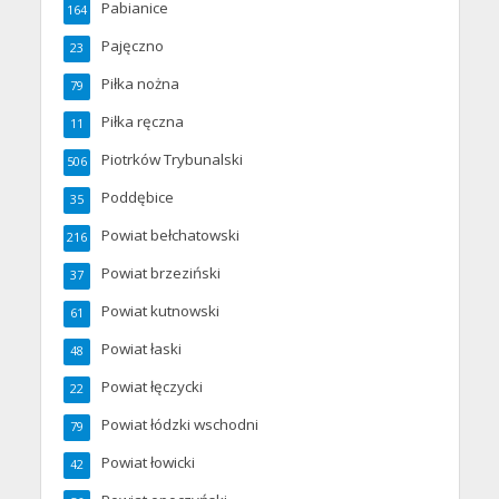
Pabianice
164
Pajęczno
23
Piłka nożna
79
Piłka ręczna
11
Piotrków Trybunalski
506
Poddębice
35
Powiat bełchatowski
216
Powiat brzeziński
37
Powiat kutnowski
61
Powiat łaski
48
Powiat łęczycki
22
Powiat łódzki wschodni
79
Powiat łowicki
42