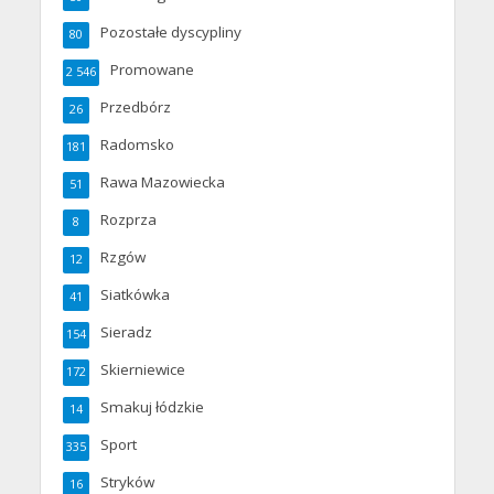
Pozostałe dyscypliny
80
Promowane
2 546
Przedbórz
26
Radomsko
181
Rawa Mazowiecka
51
Rozprza
8
Rzgów
12
Siatkówka
41
Sieradz
154
Skierniewice
172
Smakuj łódzkie
14
Sport
335
Stryków
16