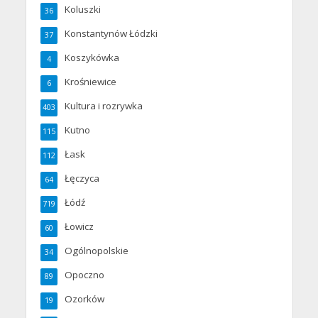
Koluszki
36
Konstantynów Łódzki
37
Koszykówka
4
Krośniewice
6
Kultura i rozrywka
403
Kutno
115
Łask
112
Łęczyca
64
Łódź
719
Łowicz
60
Ogólnopolskie
34
Opoczno
89
Ozorków
19