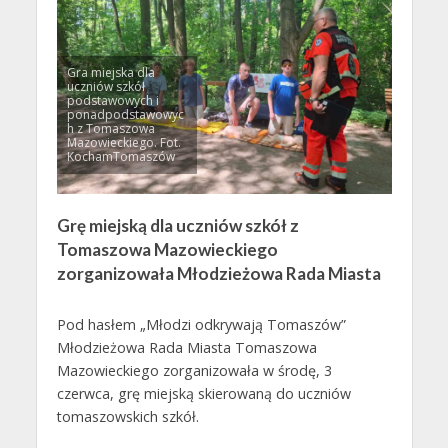
Gra miejska dla
uczniów szkół
podstawowych i
ponadpodstawowyc
h z Tomaszowa
Mazowieckiego. Fot.
KochamTomaszów
Grę miejską dla uczniów szkół z
Tomaszowa Mazowieckiego
zorganizowała Młodzieżowa Rada Miasta
Pod hasłem „Młodzi odkrywają Tomaszów”
Młodzieżowa Rada Miasta Tomaszowa
Mazowieckiego zorganizowała w środę, 3
czerwca, grę miejską skierowaną do uczniów
tomaszowskich szkół.