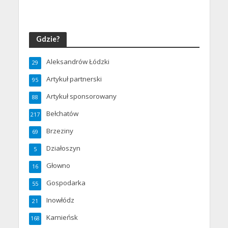
Gdzie?
Aleksandrów Łódzki
29
Artykuł partnerski
95
Artykuł sponsorowany
88
Bełchatów
217
Brzeziny
69
Działoszyn
5
Głowno
16
Gospodarka
55
Inowłódz
21
Kamieńsk
168