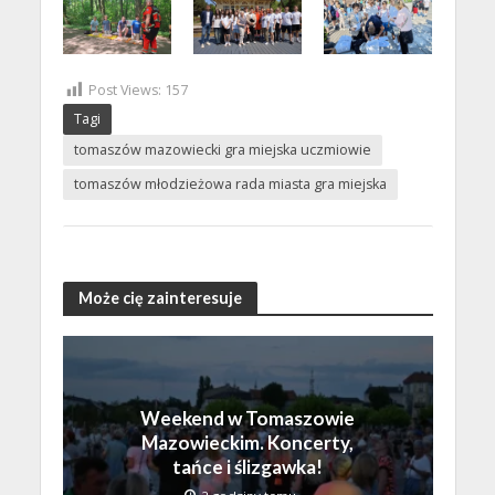
Post Views:
157
Tagi
tomaszów mazowiecki gra miejska uczmiowie
tomaszów młodzieżowa rada miasta gra miejska
Może cię zainteresuje
Weekend w Tomaszowie
Mazowieckim. Koncerty,
tańce i ślizgawka!