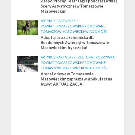
Zespół Nocny Teatr zagra podczas Letniej
Sceny Artystycznej w Tomaszowie
Mazowieckim
ARTYKUŁ PARTNERSKI
•
POWIAT TOMASZOWSKI
•
PROMOWANE
•
TOMASZÓW MAZOWIECKI
•
WIADOMOŚCI
Adoptuj psa ze Schroniska dla
Bezdomnych Zwierząt w Tomaszowie
Mazowieckim. Irys czeka!
ARTYKUŁ PARTNERSKI
•
KULTURA I ROZRYWKA
•
POWIAT TOMASZOWSKI
•
PROMOWANE
•
TOMASZÓW MAZOWIECKI
•
WIADOMOŚCI
Arena Lodowa w Tomaszowie
Mazowieckim zaprasza w środku lata na
łyżwy! AKTUALIZACJA