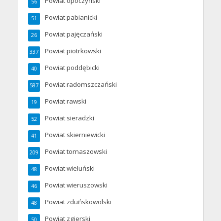
Powiat opoczyński
56
Powiat pabianicki
51
Powiat pajęczański
26
Powiat piotrkowski
337
Powiat poddębicki
40
Powiat radomszczański
587
Powiat rawski
19
Powiat sieradzki
52
Powiat skierniewicki
41
Powiat tomaszowski
209
Powiat wieluński
48
Powiat wieruszowski
46
Powiat zduńskowolski
48
Powiat zgierski
50