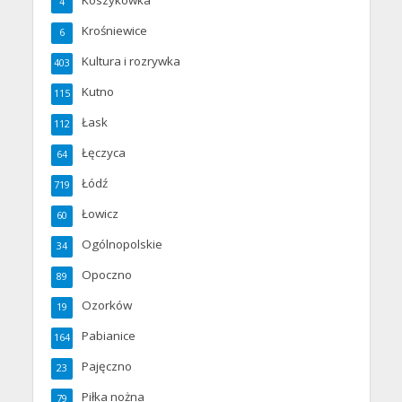
Koszykówka
4
Krośniewice
6
Kultura i rozrywka
403
Kutno
115
Łask
112
Łęczyca
64
Łódź
719
Łowicz
60
Ogólnopolskie
34
Opoczno
89
Ozorków
19
Pabianice
164
Pajęczno
23
Piłka nożna
79