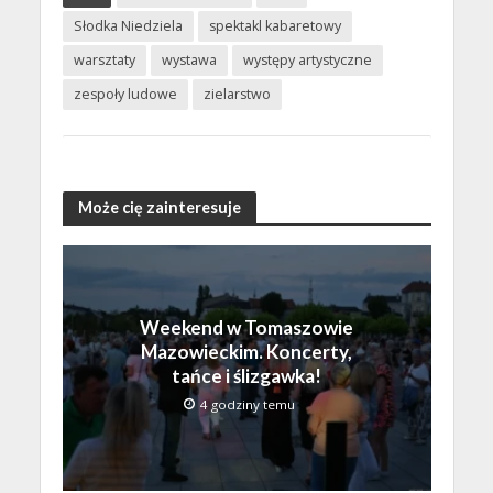
Słodka Niedziela
spektakl kabaretowy
warsztaty
wystawa
występy artystyczne
zespoły ludowe
zielarstwo
Może cię zainteresuje
Weekend w Tomaszowie
Mazowieckim. Koncerty,
tańce i ślizgawka!
4 godziny temu