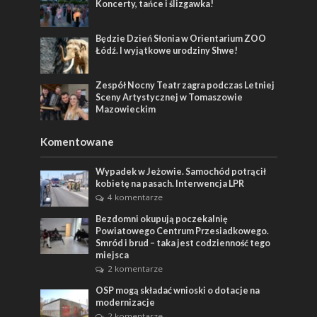
Koncerty, tańce i ślizgawka!
Będzie Dzień Słonia w Orientarium ZOO
Łódź. I wyjątkowe urodziny Shwe!
Zespół Nocny Teatr zagra podczas Letniej
Sceny Artystycznej w Tomaszowie
Mazowieckim
Komentowane
Wypadek w Jeżowie. Samochód potrącił
kobietę na pasach. Interwencja LPR
4 komentarze
Bezdomni okupują poczekalnię
Powiatowego Centrum Przesiadkowego.
Smród i brud – taka jest codzienność tego
miejsca
2 komentarze
OSP mogą składać wnioski o dotacje na
modernizacje
2 komentarze