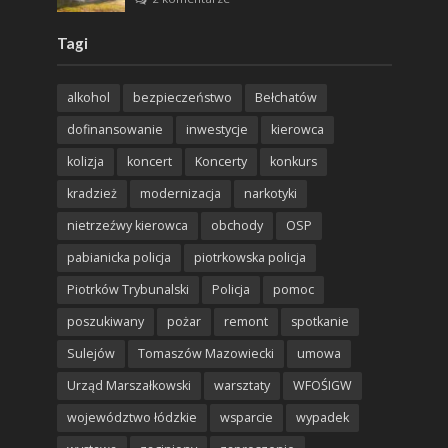
Tagi
alkohol
bezpieczeństwo
Bełchatów
dofinansowanie
inwestycje
kierowca
kolizja
koncert
Koncerty
konkurs
kradzież
modernizacja
narkotyki
nietrzeźwy kierowca
obchody
OSP
pabianicka policja
piotrkowska policja
Piotrków Trybunalski
Policja
pomoc
poszukiwany
pożar
remont
spotkanie
Sulejów
Tomaszów Mazowiecki
umowa
Urząd Marszałkowski
warsztaty
WFOŚIGW
województwo łódzkie
wsparcie
wypadek