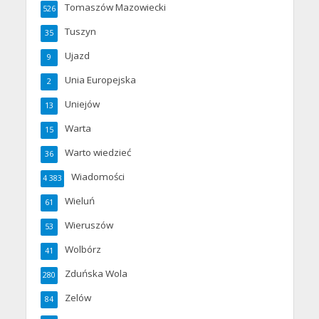
Tomaszów Mazowiecki
526
Tuszyn
35
Ujazd
9
Unia Europejska
2
Uniejów
13
Warta
15
Warto wiedzieć
36
Wiadomości
4 383
Wieluń
61
Wieruszów
53
Wolbórz
41
Zduńska Wola
280
Zelów
84