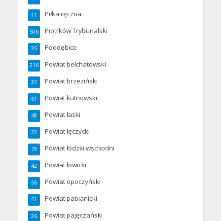
Piłka ręczna
11
Piotrków Trybunalski
506
Poddębice
35
Powiat bełchatowski
216
Powiat brzeziński
37
Powiat kutnowski
61
Powiat łaski
48
Powiat łęczycki
22
Powiat łódzki wschodni
79
Powiat łowicki
42
Powiat opoczyński
56
Powiat pabianicki
51
Powiat pajęczański
26