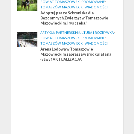
POWIAT TOMASZOWSKI
•
PROMOWANE
•
TOMASZÓW MAZOWIECKI
•
WIADOMOŚCI
Adoptuj psa ze Schroniska dla
Bezdomnych Zwierząt w Tomaszowie
Mazowieckim. Irys czeka!
ARTYKUŁ PARTNERSKI
•
KULTURA I ROZRYWKA
•
POWIAT TOMASZOWSKI
•
PROMOWANE
•
TOMASZÓW MAZOWIECKI
•
WIADOMOŚCI
Arena Lodowa w Tomaszowie
Mazowieckim zaprasza w środku lata na
łyżwy! AKTUALIZACJA