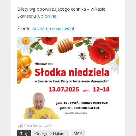
Bilety wg obowiązującego cennika – w kasie
Skansenu lub
online
.
Źródło:
kochamtomaszow.pl
Post Views:
416
Tagi
Grzegorz Halama
MCK