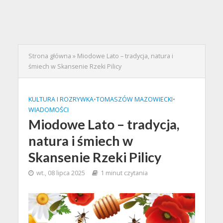
Strona główna
»
Miodowe Lato – tradycja, natura i
śmiech w Skansenie Rzeki Pilicy
KULTURA I ROZRYWKA
•
TOMASZÓW MAZOWIECKI
•
WIADOMOŚCI
Miodowe Lato – tradycja,
natura i śmiech w
Skansenie Rzeki Pilicy
wt., 08 lipca 2025
1 minut czytania