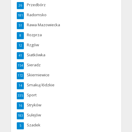
Przedbórz
26
Radomsko
181
Rawa Mazowiecka
51
Rozprza
8
Rzgów
12
Siatkówka
41
Sieradz
154
Skierniewice
172
Smakuj łódzkie
14
Sport
335
Stryków
16
Sulejów
183
Szadek
5