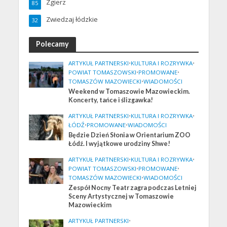
Zgierz
85
Zwiedzaj łódzkie
32
Polecamy
ARTYKUŁ PARTNERSKI
•
KULTURA I ROZRYWKA
•
POWIAT TOMASZOWSKI
•
PROMOWANE
•
TOMASZÓW MAZOWIECKI
•
WIADOMOŚCI
Weekend w Tomaszowie Mazowieckim.
Koncerty, tańce i ślizgawka!
ARTYKUŁ PARTNERSKI
•
KULTURA I ROZRYWKA
•
ŁÓDŹ
•
PROMOWANE
•
WIADOMOŚCI
Będzie Dzień Słonia w Orientarium ZOO
Łódź. I wyjątkowe urodziny Shwe!
ARTYKUŁ PARTNERSKI
•
KULTURA I ROZRYWKA
•
POWIAT TOMASZOWSKI
•
PROMOWANE
•
TOMASZÓW MAZOWIECKI
•
WIADOMOŚCI
Zespół Nocny Teatr zagra podczas Letniej
Sceny Artystycznej w Tomaszowie
Mazowieckim
ARTYKUŁ PARTNERSKI
•