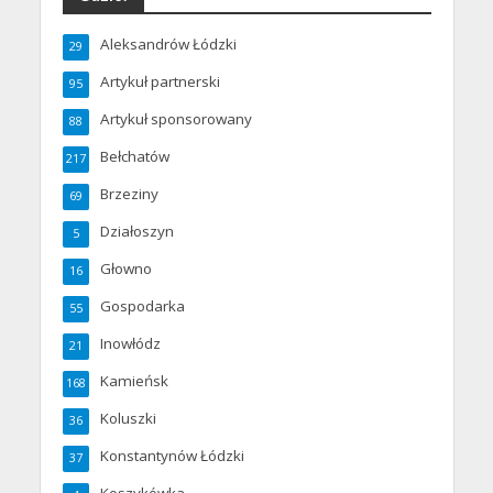
Aleksandrów Łódzki
29
Artykuł partnerski
95
Artykuł sponsorowany
88
Bełchatów
217
Brzeziny
69
Działoszyn
5
Głowno
16
Gospodarka
55
Inowłódz
21
Kamieńsk
168
Koluszki
36
Konstantynów Łódzki
37