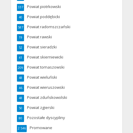
Powiat piotrkowski
337
Powiat poddębicki
40
Powiat radomszczański
587
Powiat rawski
19
Powiat sieradzki
52
Powiat skierniewicki
41
Powiat tomaszowski
209
Powiat wieluński
48
Powiat wieruszowski
46
Powiat zduńskowolski
48
Powiat zgierski
50
Pozostałe dyscypliny
80
Promowane
2 546