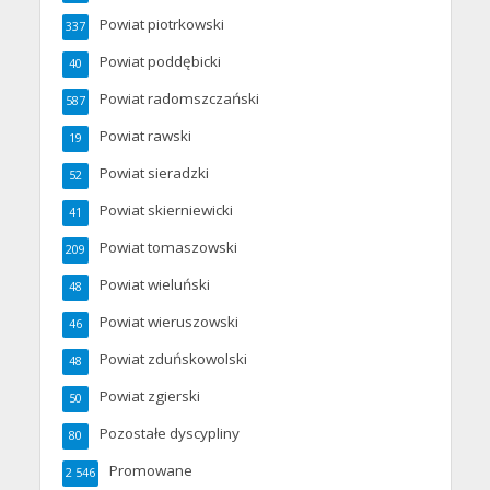
Powiat piotrkowski
337
Powiat poddębicki
40
Powiat radomszczański
587
Powiat rawski
19
Powiat sieradzki
52
Powiat skierniewicki
41
Powiat tomaszowski
209
Powiat wieluński
48
Powiat wieruszowski
46
Powiat zduńskowolski
48
Powiat zgierski
50
Pozostałe dyscypliny
80
Promowane
2 546