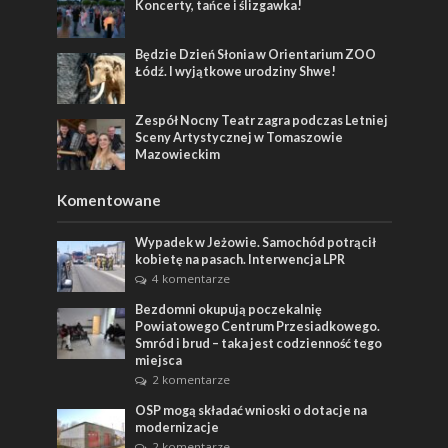
Koncerty, tańce i ślizgawka!
Będzie Dzień Słonia w Orientarium ZOO
Łódź. I wyjątkowe urodziny Shwe!
Zespół Nocny Teatr zagra podczas Letniej
Sceny Artystycznej w Tomaszowie
Mazowieckim
Komentowane
Wypadek w Jeżowie. Samochód potrącił
kobietę na pasach. Interwencja LPR
4 komentarze
Bezdomni okupują poczekalnię
Powiatowego Centrum Przesiadkowego.
Smród i brud – taka jest codzienność tego
miejsca
2 komentarze
OSP mogą składać wnioski o dotacje na
modernizacje
2 komentarze