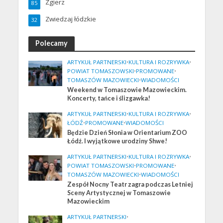
Zgierz
85
Zwiedzaj łódzkie
32
Polecamy
ARTYKUŁ PARTNERSKI
•
KULTURA I ROZRYWKA
•
POWIAT TOMASZOWSKI
•
PROMOWANE
•
TOMASZÓW MAZOWIECKI
•
WIADOMOŚCI
Weekend w Tomaszowie Mazowieckim.
Koncerty, tańce i ślizgawka!
ARTYKUŁ PARTNERSKI
•
KULTURA I ROZRYWKA
•
ŁÓDŹ
•
PROMOWANE
•
WIADOMOŚCI
Będzie Dzień Słonia w Orientarium ZOO
Łódź. I wyjątkowe urodziny Shwe!
ARTYKUŁ PARTNERSKI
•
KULTURA I ROZRYWKA
•
POWIAT TOMASZOWSKI
•
PROMOWANE
•
TOMASZÓW MAZOWIECKI
•
WIADOMOŚCI
Zespół Nocny Teatr zagra podczas Letniej
Sceny Artystycznej w Tomaszowie
Mazowieckim
ARTYKUŁ PARTNERSKI
•