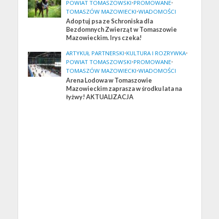
POWIAT TOMASZOWSKI
•
PROMOWANE
•
TOMASZÓW MAZOWIECKI
•
WIADOMOŚCI
Adoptuj psa ze Schroniska dla
Bezdomnych Zwierząt w Tomaszowie
Mazowieckim. Irys czeka!
ARTYKUŁ PARTNERSKI
•
KULTURA I ROZRYWKA
•
POWIAT TOMASZOWSKI
•
PROMOWANE
•
TOMASZÓW MAZOWIECKI
•
WIADOMOŚCI
Arena Lodowa w Tomaszowie
Mazowieckim zaprasza w środku lata na
łyżwy! AKTUALIZACJA