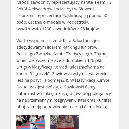
Młodzi zawodnicy reprezentujący Karate Team TS
Sokół Aleksandrów Łódzki byli w Słowenii
członkami reprezentacji Polski liczącej ponad 50
osób. Łącznie o medale w Podčetrteku
rywalizowało 1200 zawodników z 23 krajów.
Warto wspomnieć, że w Kata Szkudlarek jest
zdecydowanym liderem Rankingu Juniorów
Polskiego Związku Karate Tradycyjnego. Zajmuje
w nim pierwsze miejsce z dorobkiem 126 pkt.
Drugi w klasyfikacji Konrad Kałaszników ma na
koncie 51 „oczek”. Gawłowski w tym zestawieniu
jest na pozycji siódmej (24). W klasyfikacji Kumite
Szkudlarek jest szósty, a Gawłowski ósmy,
natomiast w rankingu Fukugo (dwubój polegający
na naprzemiennym rozgrywaniu Kitei oraz Kumite)
obaj zajmują odpowiednio trzecią i ósmą lokatę.