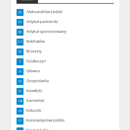
Aleksandrów Łódzki
29
Artykuł partnerski
95
Artykuł sponsorowany
88
Bełchatów
217
Brzeziny
69
Działoszyn
5
Głowno
16
Gospodarka
55
Inowłódz
21
Kamieńsk
168
Koluszki
36
Konstantynów Łódzki
37
Koszykówka