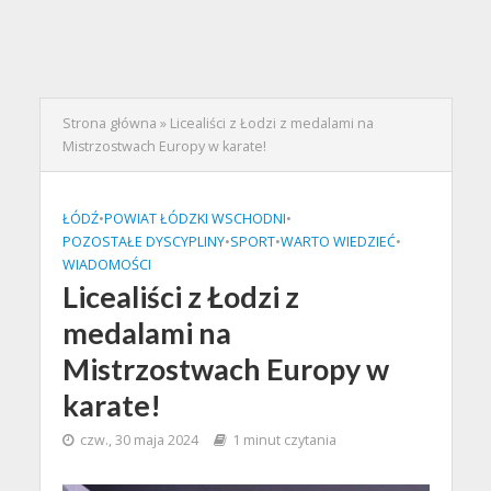
Strona główna
»
Licealiści z Łodzi z medalami na
Mistrzostwach Europy w karate!
ŁÓDŹ
•
POWIAT ŁÓDZKI WSCHODNI
•
POZOSTAŁE DYSCYPLINY
•
SPORT
•
WARTO WIEDZIEĆ
•
WIADOMOŚCI
Licealiści z Łodzi z
medalami na
Mistrzostwach Europy w
karate!
czw., 30 maja 2024
1 minut czytania