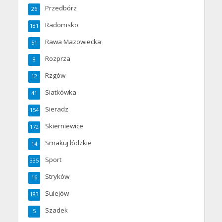
Przedbórz
26
Radomsko
181
Rawa Mazowiecka
51
Rozprza
8
Rzgów
12
Siatkówka
41
Sieradz
154
Skierniewice
172
Smakuj łódzkie
14
Sport
335
Stryków
16
Sulejów
183
Szadek
5