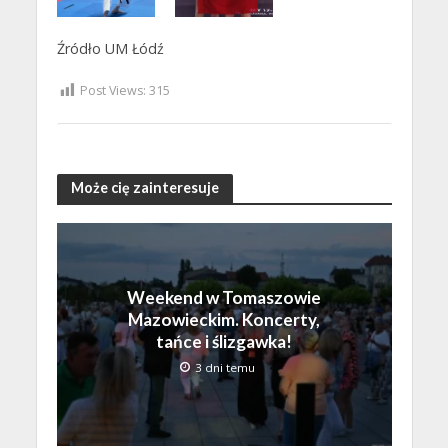
Źródło UM Łódź
Post Views:
315
Może cię zainteresuje
Weekend w Tomaszowie
Mazowieckim. Koncerty,
tańce i ślizgawka!
3 dni temu