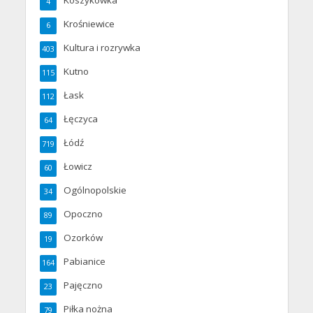
4
Krośniewice
6
Kultura i rozrywka
403
Kutno
115
Łask
112
Łęczyca
64
Łódź
719
Łowicz
60
Ogólnopolskie
34
Opoczno
89
Ozorków
19
Pabianice
164
Pajęczno
23
Piłka nożna
79