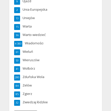
Ujazd
9
Unia Europejska
2
Uniejów
13
Warta
15
Warto wiedzieć
36
Wiadomości
4 383
Wieluń
61
Wieruszów
53
Wolbórz
41
Zduńska Wola
280
Zelów
84
Zgierz
85
Zwiedzaj łódzkie
32