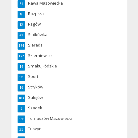
Rawa Mazowiecka
51
Rozprza
8
Rzgów
12
Siatkówka
41
Sieradz
154
Skierniewice
172
Smakuj łódzkie
14
Sport
335
Stryków
16
Sulejów
183
Szadek
5
Tomaszów Mazowiecki
526
Tuszyn
35