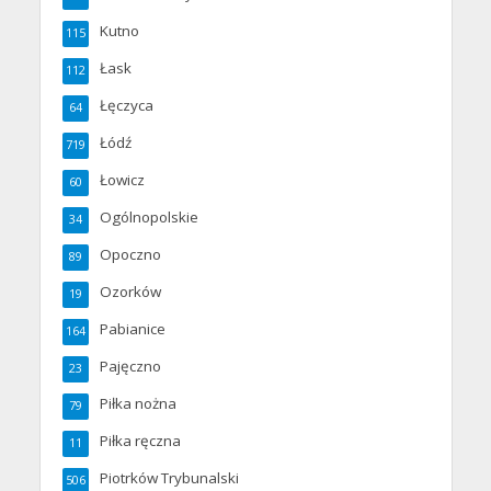
Kutno
115
Łask
112
Łęczyca
64
Łódź
719
Łowicz
60
Ogólnopolskie
34
Opoczno
89
Ozorków
19
Pabianice
164
Pajęczno
23
Piłka nożna
79
Piłka ręczna
11
Piotrków Trybunalski
506