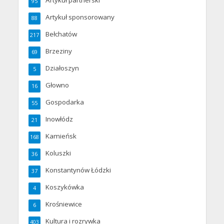
Artykuł partnerski
95
Artykuł sponsorowany
88
Bełchatów
217
Brzeziny
69
Działoszyn
5
Głowno
16
Gospodarka
55
Inowłódz
21
Kamieńsk
168
Koluszki
36
Konstantynów Łódzki
37
Koszykówka
4
Krośniewice
6
Kultura i rozrywka
403