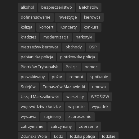
alkohol
bezpieczeństwo
Bełchatów
dofinansowanie
inwestycje
kierowca
kolizja
koncert
Koncerty
konkurs
kradzież
modernizacja
narkotyki
nietrzeźwy kierowca
obchody
OSP
pabianicka policja
piotrkowska policja
Piotrków Trybunalski
Policja
pomoc
poszukiwany
pożar
remont
spotkanie
Sulejów
Tomaszów Mazowiecki
umowa
Urząd Marszałkowski
warsztaty
WFOŚIGW
województwo łódzkie
wsparcie
wypadek
wystawa
zaginiony
zaproszenie
zatrzymanie
zatrzymany
zderzenie
Zduńska Wola
Łódź
łódzka policja
łódzkie