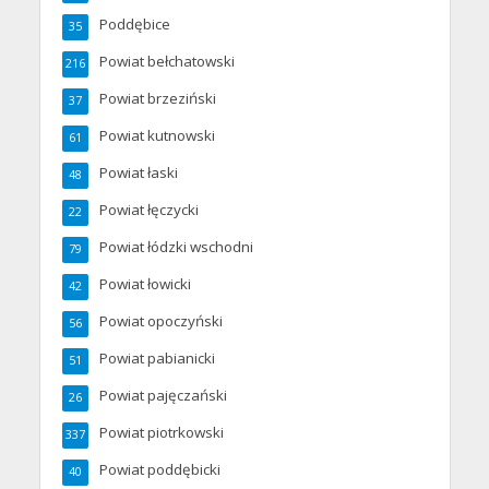
Poddębice
35
Powiat bełchatowski
216
Powiat brzeziński
37
Powiat kutnowski
61
Powiat łaski
48
Powiat łęczycki
22
Powiat łódzki wschodni
79
Powiat łowicki
42
Powiat opoczyński
56
Powiat pabianicki
51
Powiat pajęczański
26
Powiat piotrkowski
337
Powiat poddębicki
40