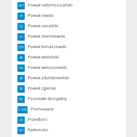
Powiat radomszczański
587
Powiat rawski
19
Powiat sieradzki
52
Powiat skierniewicki
41
Powiat tomaszowski
209
Powiat wieluński
48
Powiat wieruszowski
46
Powiat zduńskowolski
48
Powiat zgierski
50
Pozostałe dyscypliny
80
Promowane
2 546
Przedbórz
26
Radomsko
181