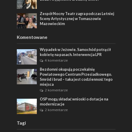
Zespół Nocny Teatr zagra podczas Letniej
Sceny Artystycznej w Tomaszowie
Mazowieckim
Komentowane
Wypadek w Jeżowie. Samochód potrącił
kobietę na pasach. Interwencja LPR
4 komentarze
Bezdomni okupują poczekalnię
Powiatowego Centrum Przesiadkowego.
Smród i brud – taka jest codzienność tego
miejsca
2 komentarze
OSP mogą składać wnioski o dotacje na
modernizacje
2 komentarze
Tagi