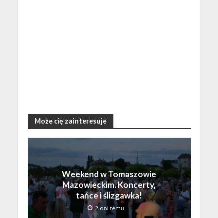
Może cię zainteresuje
Weekend w Tomaszowie
Mazowieckim. Koncerty,
tańce i ślizgawka!
2 dni temu