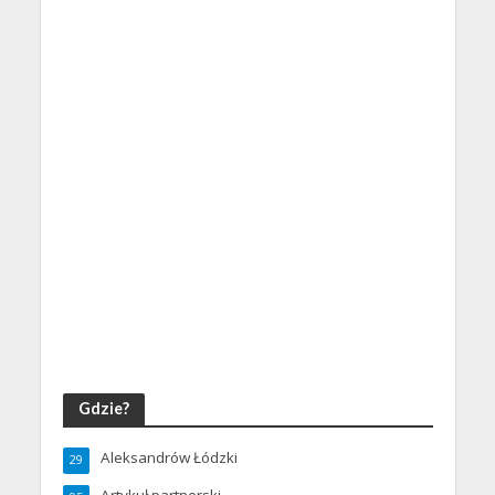
Gdzie?
Aleksandrów Łódzki
29