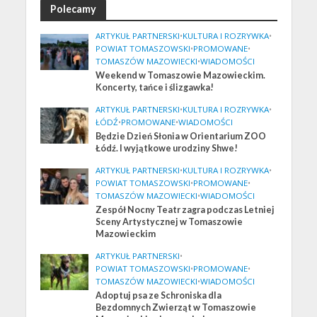
Polecamy
ARTYKUŁ PARTNERSKI
•
KULTURA I ROZRYWKA
•
POWIAT TOMASZOWSKI
•
PROMOWANE
•
TOMASZÓW MAZOWIECKI
•
WIADOMOŚCI
Weekend w Tomaszowie Mazowieckim.
Koncerty, tańce i ślizgawka!
ARTYKUŁ PARTNERSKI
•
KULTURA I ROZRYWKA
•
ŁÓDŹ
•
PROMOWANE
•
WIADOMOŚCI
Będzie Dzień Słonia w Orientarium ZOO
Łódź. I wyjątkowe urodziny Shwe!
ARTYKUŁ PARTNERSKI
•
KULTURA I ROZRYWKA
•
POWIAT TOMASZOWSKI
•
PROMOWANE
•
TOMASZÓW MAZOWIECKI
•
WIADOMOŚCI
Zespół Nocny Teatr zagra podczas Letniej
Sceny Artystycznej w Tomaszowie
Mazowieckim
ARTYKUŁ PARTNERSKI
•
POWIAT TOMASZOWSKI
•
PROMOWANE
•
TOMASZÓW MAZOWIECKI
•
WIADOMOŚCI
Adoptuj psa ze Schroniska dla
Bezdomnych Zwierząt w Tomaszowie