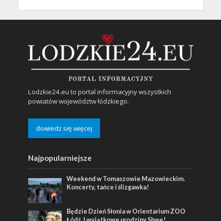
Lodzkie24.eu to portal informacyjny wszystkich
powiatów województw łódzkiego.
dowiedz się więcej
Najpopularniejsze
Weekend w Tomaszowie Mazowieckim.
Koncerty, tańce i ślizgawka!
Będzie Dzień Słonia w Orientarium ZOO
Łódź. I wyjątkowe urodziny Shwe!