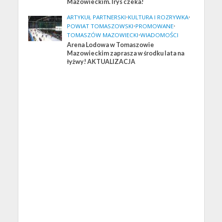
Mazowieckim. Irys czeka!
ARTYKUŁ PARTNERSKI
•
KULTURA I ROZRYWKA
•
POWIAT TOMASZOWSKI
•
PROMOWANE
•
TOMASZÓW MAZOWIECKI
•
WIADOMOŚCI
Arena Lodowa w Tomaszowie
Mazowieckim zaprasza w środku lata na
łyżwy! AKTUALIZACJA