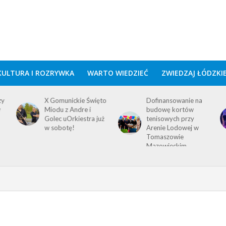
KULTURA I ROZRYWKA
WARTO WIEDZIEĆ
ZWIEDZAJ ŁÓDZKI
zy
X Gomunickie Święto
Dofinansowanie na
w
Miodu z Andre i
budowę kortów
Golec uOrkiestra już
tenisowych przy
w sobotę!
Arenie Lodowej w
Tomaszowie
Mazowieckim