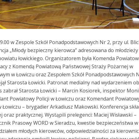
 9.00 w Zespole Szkół Ponadpodstawowych Nr 2, przy ul. Bli
ncja „Młody bezpieczny kierowca” adresowana do młodzieży
powiatu łowickiego. Organizatorem była Komenda Powiatow
pracy z Komendą Powiatową Państwowej Straży Pożarnej w
owym w Łowiczu oraz Zespołem Szkół Ponadpodstawowych N
ął Starosta Łowicki. Patronat medialny nad wydarzeniem ob
os zabrał Starosta Łowicki – Marcin Kosiorek, inspektor Mon
nt Powiatowy Policji w Łowiczu oraz Komendant Powiatow
 Łowiczu – brygadier Arkadiusz Makowski. Konferencja skła
ej oraz praktycznej. Wystąpili prelegenci: Maciej Wisławski –
ecznik Prasowy WORD w Sieradzu, kwestie bezpieczeństwa w
działem młodych kierowców, odpowiedzialności za kierowni