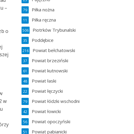
ład
tu –
Piłka nożna
79
Piłka ręczna
11
Piotrków Trybunalski
506
żb o
Poddębice
35
ej
Powiat bełchatowski
216
szej
Powiat brzeziński
37
Powiat kutnowski
61
Powiat łaski
48
Powiat łęczycki
22
w
2 w
Powiat łódzki wschodni
79
łu
Powiat łowicki
42
Powiat opoczyński
56
órzy
Powiat pabianicki
51