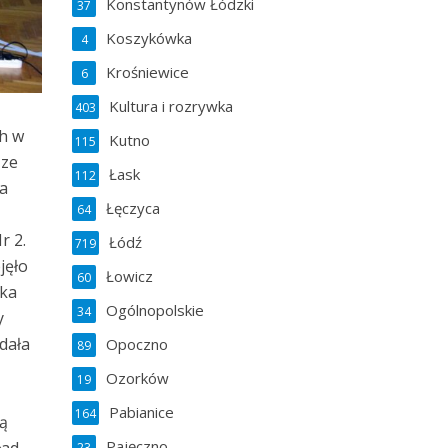
Konstantynów Łódzki
37
Koszykówka
4
Krośniewice
6
Kultura i rozrywka
403
ch w
Kutno
115
 ze
Łask
112
a
Łęczyca
64
r 2.
Łódź
719
jęło
Łowicz
60
ika
Ogólnopolskie
34
y
dała
Opoczno
89
Ozorków
19
Pabianice
164
cą
Pajęczno
23