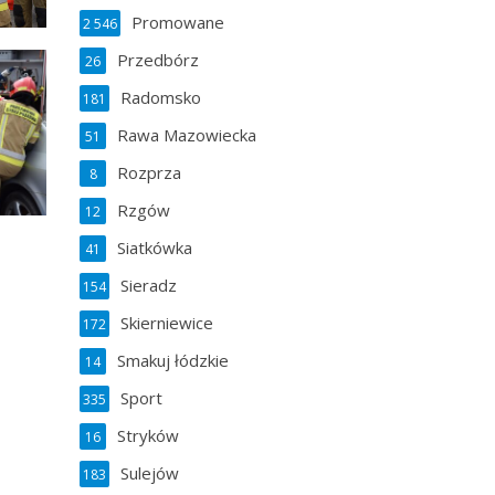
Promowane
2 546
Przedbórz
26
Radomsko
181
Rawa Mazowiecka
51
Rozprza
8
Rzgów
12
Siatkówka
41
Sieradz
154
Skierniewice
172
Smakuj łódzkie
14
Sport
335
Stryków
16
Sulejów
183