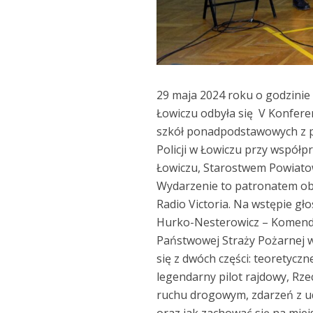
29 maja 2024 roku o godzinie
Łowiczu odbyła się V Konfere
szkół ponadpodstawowych z 
Policji w Łowiczu przy współ
Łowiczu, Starostwem Powiat
Wydarzenie to patronatem obj
Radio Victoria. Na wstępie gł
Hurko-Nesterowicz – Komenda
Państwowej Straży Pożarnej w
się z dwóch części: teoretyczn
legendarny pilot rajdowy, Rz
ruchu drogowym, zdarzeń z u