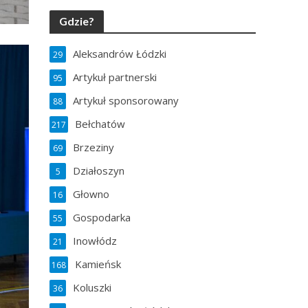
Gdzie?
Aleksandrów Łódzki
29
Artykuł partnerski
95
Artykuł sponsorowany
88
Bełchatów
217
Brzeziny
69
Działoszyn
5
Głowno
16
Gospodarka
55
Inowłódz
21
Kamieńsk
168
Koluszki
36