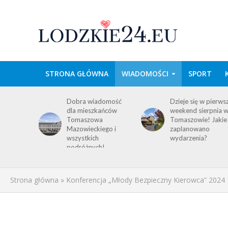
STRONA GŁÓWNA
WIADOMOŚCI
SPORT
wa w
Dobra wiadomość
Dzieje się w pierws
e
dla mieszkańców
weekend sierpnia 
im
Tomaszowa
Tomaszowie! Jakie
 środku
Mazowieckiego i
zaplanowano
y!
wszystkich
wydarzenia?
ACJA
podróżnych!
Strona główna
»
Konferencja „Młody Bezpieczny Kierowca” 2024