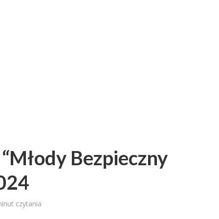
 “Młody Bezpieczny
024
inut czytania