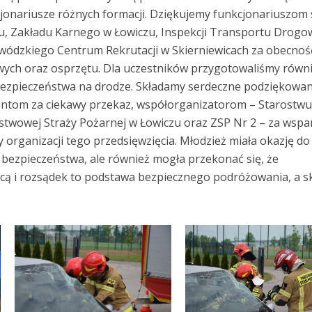
cjonariusze różnych formacji. Dziękujemy funkcjonariuszom 
, Zakładu Karnego w Łowiczu, Inspekcji Transportu Drog
ódzkiego Centrum Rekrutacji w Skierniewicach za obecność
wych oraz osprzętu. Dla uczestników przygotowaliśmy równ
bezpieczeństwa na drodze. Składamy serdeczne podziękowan
gentom za ciekawy przekaz, współorganizatorom – Starostw
wowej Straży Pożarnej w Łowiczu oraz ZSP Nr 2 – za wspar
organizacji tego przedsięwzięcia. Młodzież miała okazję do
 bezpieczeństwa, ale również mogła przekonać się, że
cą i rozsądek to podstawa bezpiecznego podróżowania, a s