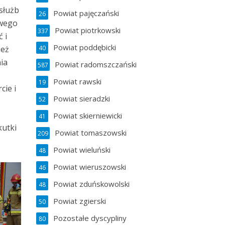
służb
Powiat pajęczański
26
owego
Powiat piotrkowski
337
 i
Powiat poddębicki
40
ież
ia
Powiat radomszczański
587
u
Powiat rawski
19
cie i
Powiat sieradzki
52
Powiat skierniewicki
41
kutki
Powiat tomaszowski
209
Powiat wieluński
48
Powiat wieruszowski
46
Powiat zduńskowolski
48
Powiat zgierski
50
Pozostałe dyscypliny
80