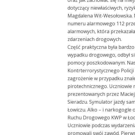
oraz jak zachować się na miej
dotyczący niewłaściwych, ry
Magdalena Wit-Wesołowska. 
numeru alarmowego 112 prze
alarmowych, która przekazał
zdarzeniach drogowych.
Część praktyczna była bardzo 
wypadku drogowego, odbył się
pomocy poszkodowanym. Nast
Kontrterrorystycznego Policj
zagrożenie w przypadku znal
pirotechnicznego. Uczniowie 
prezentowanych przez Macie
Sieradzu. Symulator jazdy s
Łowiczu. Alko – i narkogogle 
Ruchu Drogowego KWP w Łodzi
Uczniowie podczas wydarzenia
promowali swój zawód. Pierw