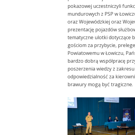
pokazowej uczestniczyli funk
mundurowych z PSP w Łowiczu
oraz Wojewódzkiej oraz Wojew
prezentację pojazdów służbo
tematyczne ulotki dotyczące 
gościom za przybycie, prele
Powiatowemu w Łowiczu, Państ
bardzo dobrą współpracę przy 
poszerzenia wiedzy z zakresu
odpowiedzialność za kierowni
brawury mogą być tragiczne.