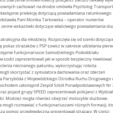
scu zdarzenia omówili łowiccy policjanci. Bardzo ciekawy wyk
zykownych zachowań na drodze omówiła Psycholog Transpor
Następnie prelekcję dotyczącą powiadamiana ratunkowego
dstawiła Pani Monika Tarkowska – operator numerów
a cenne wskazówki dotyczące właściwego powiadamiania słu
atrakcyjna dla młodzieży. Rozpoczęła się od scenki dotycząc
 pokaz strażaków z PSP Łowicz w zakresie udzielania pierw
ępnie funkcjonariusze Samodzielnego Pododdziału
i w Łodzi zaprezentowali jak w sposób bezpieczny niwelować
ezienia nieznanego pakunku, wykorzystując robota
mogli skorzystać z symulatora dachowania oraz zderzeń
ja Parzybóda z Wojewódzkiego Ośrodka Ruchu Drogowego 
amochodem udostępnił Zespół Szkół Ponadpodstawowych Nr 
oraz pojazd grupy SPEED zaprezentowali policjanci z Wydzia
. Modzież mogła również obejrzeć motocykle służbowe.
 mogli rozmawiać z funkcjonariuszami różnych formacji, kt
szą pomoc przedmedyczną prezentowali strażacy. W części