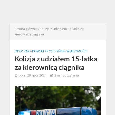
Strona główna
»
Kolizja z udziałem 15-latka za
kierownicą ciągnika
OPOCZNO
•
POWIAT OPOCZYŃSKI
•
WIADOMOŚCI
Kolizja z udziałem 15-latka
za kierownicą ciągnika
pon., 29 lipca 2024
2 minut czytania