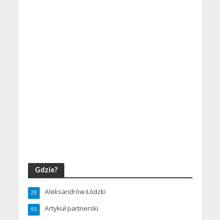
Gdzie?
Aleksandrów Łódzki
29
Artykuł partnerski
95