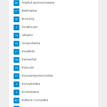
Artykuł sponsorowany
88
Bełchatów
217
Brzeziny
69
Działoszyn
5
Głowno
16
Gospodarka
55
Inowłódz
21
Kamieńsk
168
Koluszki
36
Konstantynów Łódzki
37
Koszykówka
4
Krośniewice
6
Kultura i rozrywka
403