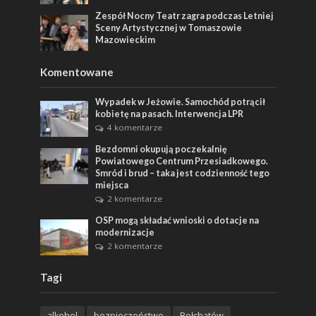
Zespół Nocny Teatr zagra podczas Letniej
Sceny Artystycznej w Tomaszowie
Mazowieckim
Komentowane
Wypadek w Jeżowie. Samochód potrącił
kobietę na pasach. Interwencja LPR
4 komentarze
Bezdomni okupują poczekalnię
Powiatowego Centrum Przesiadkowego.
Smród i brud – taka jest codzienność tego
miejsca
2 komentarze
OSP mogą składać wnioski o dotacje na
modernizacje
2 komentarze
Tagi
alkohol
bezpieczeństwo
Bełchatów