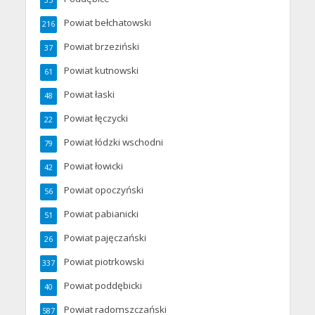
Powiat bełchatowski
216
Powiat brzeziński
37
Powiat kutnowski
61
Powiat łaski
48
Powiat łęczycki
22
Powiat łódzki wschodni
79
Powiat łowicki
42
Powiat opoczyński
56
Powiat pabianicki
51
Powiat pajęczański
26
Powiat piotrkowski
337
Powiat poddębicki
40
Powiat radomszczański
587