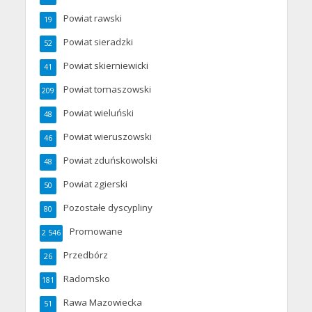
Powiat rawski
19
Powiat sieradzki
52
Powiat skierniewicki
41
Powiat tomaszowski
209
Powiat wieluński
48
Powiat wieruszowski
46
Powiat zduńskowolski
48
Powiat zgierski
50
Pozostałe dyscypliny
80
Promowane
2 546
Przedbórz
26
Radomsko
181
Rawa Mazowiecka
51