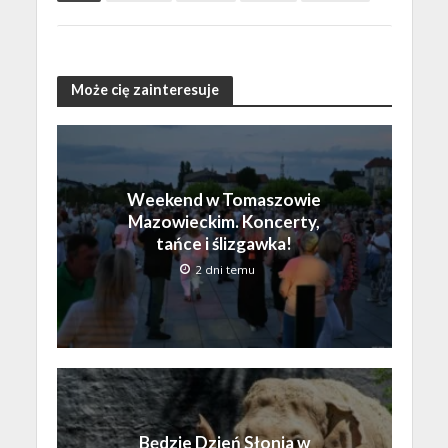
Może cię zainteresuje
Weekend w Tomaszowie
Mazowieckim. Koncerty,
tańce i ślizgawka!
2 dni temu
Będzie Dzień Słonia w