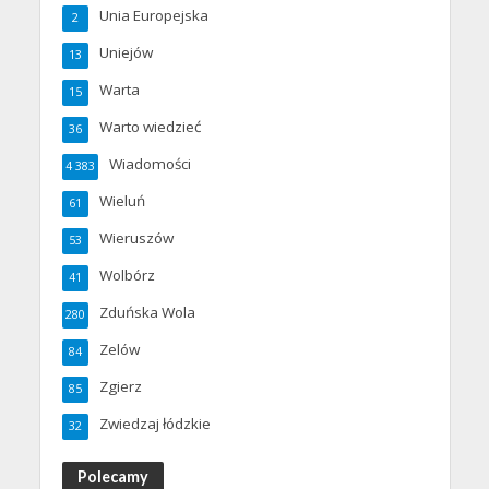
Unia Europejska
2
Uniejów
13
Warta
15
Warto wiedzieć
36
Wiadomości
4 383
Wieluń
61
Wieruszów
53
Wolbórz
41
Zduńska Wola
280
Zelów
84
Zgierz
85
Zwiedzaj łódzkie
32
Polecamy