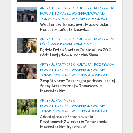
ARTYKUŁ PARTNERSKI
•
KULTURA I ROZRYWKA
•
POWIAT TOMASZOWSKI
•
PROMOWANE
•
TOMASZÓW MAZOWIECKI
•
WIADOMOŚCI
Weekend w Tomaszowie Mazowieckim.
Koncerty, tańce i ślizgawka!
ARTYKUŁ PARTNERSKI
•
KULTURA I ROZRYWKA
•
ŁÓDŹ
•
PROMOWANE
•
WIADOMOŚCI
Będzie Dzień Słonia w Orientarium ZOO
Łódź. I wyjątkowe urodziny Shwe!
ARTYKUŁ PARTNERSKI
•
KULTURA I ROZRYWKA
•
POWIAT TOMASZOWSKI
•
PROMOWANE
•
TOMASZÓW MAZOWIECKI
•
WIADOMOŚCI
Zespół Nocny Teatr zagra podczas Letniej
Sceny Artystycznej w Tomaszowie
Mazowieckim
ARTYKUŁ PARTNERSKI
•
POWIAT TOMASZOWSKI
•
PROMOWANE
•
TOMASZÓW MAZOWIECKI
•
WIADOMOŚCI
Adoptuj psa ze Schroniska dla
Bezdomnych Zwierząt w Tomaszowie
Mazowieckim. Irys czeka!