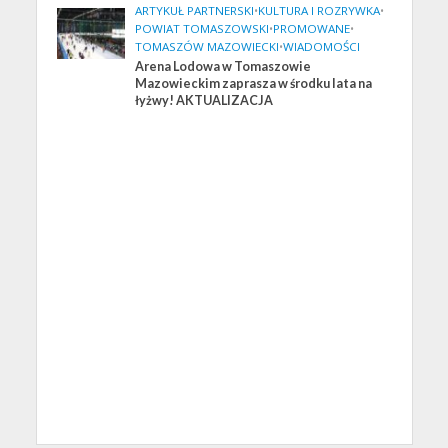
ARTYKUŁ PARTNERSKI
•
KULTURA I ROZRYWKA
•
POWIAT TOMASZOWSKI
•
PROMOWANE
•
TOMASZÓW MAZOWIECKI
•
WIADOMOŚCI
Arena Lodowa w Tomaszowie
Mazowieckim zaprasza w środku lata na
łyżwy! AKTUALIZACJA