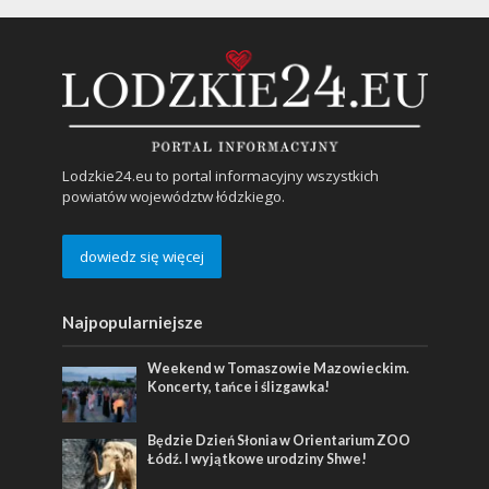
Lodzkie24.eu to portal informacyjny wszystkich
powiatów województw łódzkiego.
dowiedz się więcej
Najpopularniejsze
Weekend w Tomaszowie Mazowieckim.
Koncerty, tańce i ślizgawka!
Będzie Dzień Słonia w Orientarium ZOO
Łódź. I wyjątkowe urodziny Shwe!