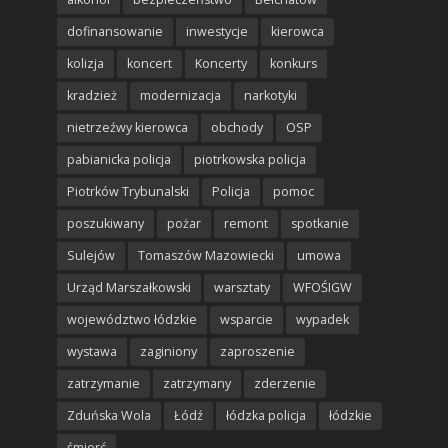
dofinansowanie
inwestycje
kierowca
kolizja
koncert
Koncerty
konkurs
kradzież
modernizacja
narkotyki
nietrzeźwy kierowca
obchody
OSP
pabianicka policja
piotrkowska policja
Piotrków Trybunalski
Policja
pomoc
poszukiwany
pożar
remont
spotkanie
Sulejów
Tomaszów Mazowiecki
umowa
Urząd Marszałkowski
warsztaty
WFOŚIGW
województwo łódzkie
wsparcie
wypadek
wystawa
zaginiony
zaproszenie
zatrzymanie
zatrzymany
zderzenie
Zduńska Wola
Łódź
łódzka policja
łódzkie
śmierć