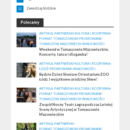
Zwiedzaj łódzkie
32
Polecamy
ARTYKUŁ PARTNERSKI
•
KULTURA I ROZRYWKA
•
POWIAT TOMASZOWSKI
•
PROMOWANE
•
TOMASZÓW MAZOWIECKI
•
WIADOMOŚCI
Weekend w Tomaszowie Mazowieckim.
Koncerty, tańce i ślizgawka!
ARTYKUŁ PARTNERSKI
•
KULTURA I ROZRYWKA
•
ŁÓDŹ
•
PROMOWANE
•
WIADOMOŚCI
Będzie Dzień Słonia w Orientarium ZOO
Łódź. I wyjątkowe urodziny Shwe!
ARTYKUŁ PARTNERSKI
•
KULTURA I ROZRYWKA
•
POWIAT TOMASZOWSKI
•
PROMOWANE
•
TOMASZÓW MAZOWIECKI
•
WIADOMOŚCI
Zespół Nocny Teatr zagra podczas Letniej
Sceny Artystycznej w Tomaszowie
Mazowieckim
ARTYKUŁ PARTNERSKI
•
POWIAT TOMASZOWSKI
•
PROMOWANE
•