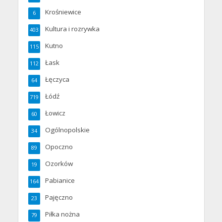
Krośniewice
6
Kultura i rozrywka
403
Kutno
115
Łask
112
Łęczyca
64
Łódź
719
Łowicz
60
Ogólnopolskie
34
Opoczno
89
Ozorków
19
Pabianice
164
Pajęczno
23
Piłka nożna
79