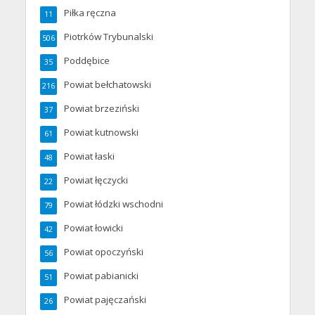
Piłka ręczna
11
Piotrków Trybunalski
506
Poddębice
35
Powiat bełchatowski
216
Powiat brzeziński
37
Powiat kutnowski
61
Powiat łaski
48
Powiat łęczycki
22
Powiat łódzki wschodni
79
Powiat łowicki
42
Powiat opoczyński
56
Powiat pabianicki
51
Powiat pajęczański
26