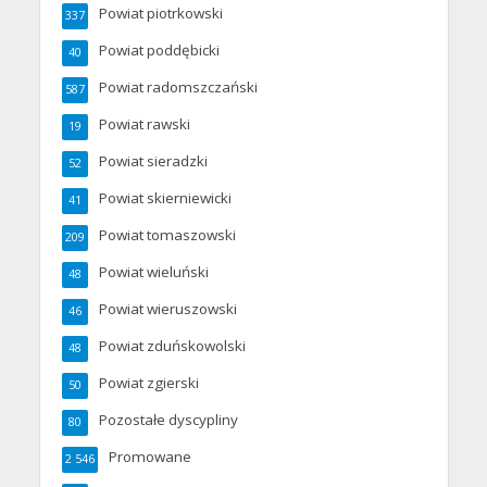
Powiat piotrkowski
337
Powiat poddębicki
40
Powiat radomszczański
587
Powiat rawski
19
Powiat sieradzki
52
Powiat skierniewicki
41
Powiat tomaszowski
209
Powiat wieluński
48
Powiat wieruszowski
46
Powiat zduńskowolski
48
Powiat zgierski
50
Pozostałe dyscypliny
80
Promowane
2 546