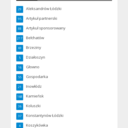
Aleksandrów Łódzki
29
Artykuł partnerski
95
Artykuł sponsorowany
88
Bełchatów
217
Brzeziny
69
Działoszyn
5
Głowno
16
Gospodarka
55
Inowłódz
21
Kamieńsk
168
Koluszki
36
Konstantynów Łódzki
37
Koszykówka
4