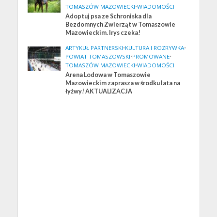
TOMASZÓW MAZOWIECKI
•
WIADOMOŚCI
Adoptuj psa ze Schroniska dla
Bezdomnych Zwierząt w Tomaszowie
Mazowieckim. Irys czeka!
ARTYKUŁ PARTNERSKI
•
KULTURA I ROZRYWKA
•
POWIAT TOMASZOWSKI
•
PROMOWANE
•
TOMASZÓW MAZOWIECKI
•
WIADOMOŚCI
Arena Lodowa w Tomaszowie
Mazowieckim zaprasza w środku lata na
łyżwy! AKTUALIZACJA