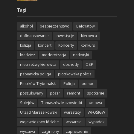
Tagi
alkohol
bezpieczeństwo
Bełchatów
dofinansowanie
inwestycje
kierowca
kolizja
koncert
Koncerty
konkurs
kradzież
modernizacja
narkotyki
nietrzeźwy kierowca
obchody
OSP
pabianicka policja
piotrkowska policja
Piotrków Trybunalski
Policja
pomoc
poszukiwany
pożar
remont
spotkanie
Sulejów
Tomaszów Mazowiecki
umowa
Urząd Marszałkowski
warsztaty
WFOŚIGW
województwo łódzkie
wsparcie
wypadek
wystawa
zaginiony
zaproszenie