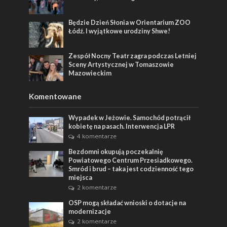
Będzie Dzień Słonia w Orientarium ZOO
Łódź. I wyjątkowe urodziny Shwe!
Zespół Nocny Teatr zagra podczas Letniej
Sceny Artystycznej w Tomaszowie
Mazowieckim
Komentowane
Wypadek w Jeżowie. Samochód potrącił
kobietę na pasach. Interwencja LPR
4 komentarze
Bezdomni okupują poczekalnię
Powiatowego Centrum Przesiadkowego.
Smród i brud – taka jest codzienność tego
miejsca
2 komentarze
OSP mogą składać wnioski o dotacje na
modernizacje
2 komentarze