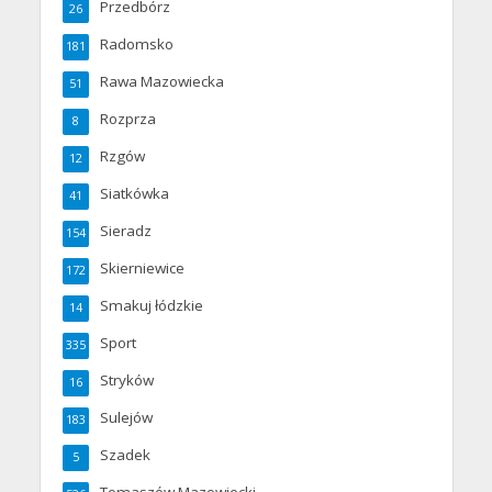
Przedbórz
26
Radomsko
181
Rawa Mazowiecka
51
Rozprza
8
Rzgów
12
Siatkówka
41
Sieradz
154
Skierniewice
172
Smakuj łódzkie
14
Sport
335
Stryków
16
Sulejów
183
Szadek
5