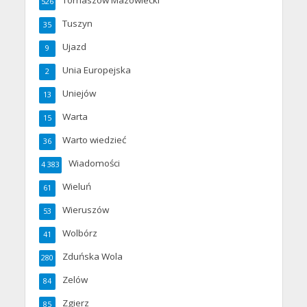
Tomaszów Mazowiecki
526
Tuszyn
35
Ujazd
9
Unia Europejska
2
Uniejów
13
Warta
15
Warto wiedzieć
36
Wiadomości
4 383
Wieluń
61
Wieruszów
53
Wolbórz
41
Zduńska Wola
280
Zelów
84
Zgierz
85