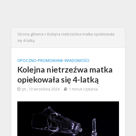
Strona główna
»
Kolejna nietrzeźwa matka opiekowała
się 4-latką
OPOCZNO
•
PROMOWANE
•
WIADOMOŚCI
Kolejna nietrzeźwa matka
opiekowała się 4-latką
pt., 13 września 2024
1 minut czytania