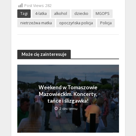
Post Views:
282
Tagi
4-latka
alkohol
dziecko
MGOPS
nietrzeźwa matka
opoczyńska policja
Policja
Może cię zainteresuje
Weekend w Tomaszowie
Mazowieckim. Koncerty,
tańce i ślizgawka!
2 dni temu