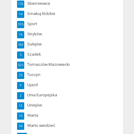
Skierniewice
172
Smakuj łódzkie
14
Sport
335
Stryków
16
Sulejów
183
Szadek
5
Tomaszów Mazowiecki
525
Tuszyn
35
Ujazd
9
Unia Europejska
2
Uniejów
13
Warta
15
Warto wiedzieć
36