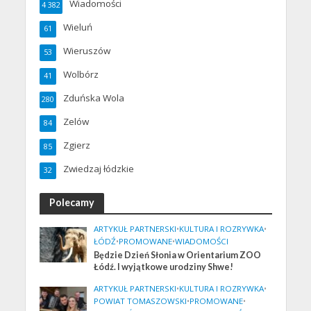
Wiadomości
4 382
Wieluń
61
Wieruszów
53
Wolbórz
41
Zduńska Wola
280
Zelów
84
Zgierz
85
Zwiedzaj łódzkie
32
Polecamy
ARTYKUŁ PARTNERSKI
•
KULTURA I ROZRYWKA
•
ŁÓDŹ
•
PROMOWANE
•
WIADOMOŚCI
Będzie Dzień Słonia w Orientarium ZOO
Łódź. I wyjątkowe urodziny Shwe!
ARTYKUŁ PARTNERSKI
•
KULTURA I ROZRYWKA
•
POWIAT TOMASZOWSKI
•
PROMOWANE
•