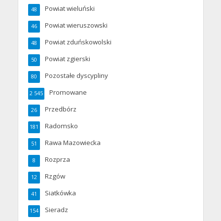
Powiat wieluński
48
Powiat wieruszowski
46
Powiat zduńskowolski
48
Powiat zgierski
50
Pozostałe dyscypliny
80
Promowane
2 545
Przedbórz
26
Radomsko
181
Rawa Mazowiecka
51
Rozprza
8
Rzgów
12
Siatkówka
41
Sieradz
154