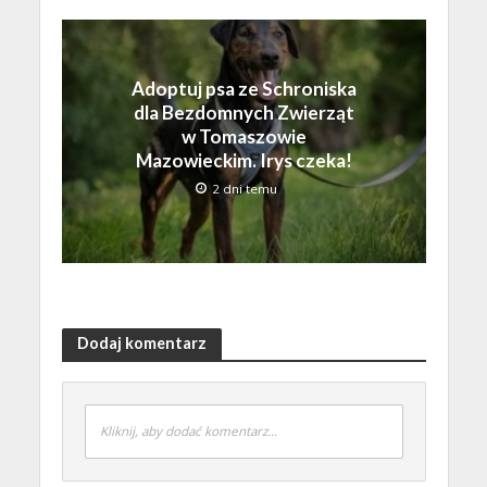
Adoptuj psa ze Schroniska
dla Bezdomnych Zwierząt
w Tomaszowie
Mazowieckim. Irys czeka!
2 dni temu
Dodaj komentarz
Kliknij, aby dodać komentarz...