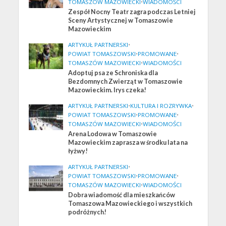
TOMASZÓW MAZOWIECKI
•
WIADOMOŚCI
Zespół Nocny Teatr zagra podczas Letniej
Sceny Artystycznej w Tomaszowie
Mazowieckim
ARTYKUŁ PARTNERSKI
•
POWIAT TOMASZOWSKI
•
PROMOWANE
•
TOMASZÓW MAZOWIECKI
•
WIADOMOŚCI
Adoptuj psa ze Schroniska dla
Bezdomnych Zwierząt w Tomaszowie
Mazowieckim. Irys czeka!
ARTYKUŁ PARTNERSKI
•
KULTURA I ROZRYWKA
•
POWIAT TOMASZOWSKI
•
PROMOWANE
•
TOMASZÓW MAZOWIECKI
•
WIADOMOŚCI
Arena Lodowa w Tomaszowie
Mazowieckim zaprasza w środku lata na
łyżwy!
ARTYKUŁ PARTNERSKI
•
POWIAT TOMASZOWSKI
•
PROMOWANE
•
TOMASZÓW MAZOWIECKI
•
WIADOMOŚCI
Dobra wiadomość dla mieszkańców
Tomaszowa Mazowieckiego i wszystkich
podróżnych!