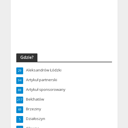
Gdzie?
Aleksandrów Łódzki
29
Artykuł partnerski
94
Artykuł sponsorowany
88
Bełchatów
217
Brzeziny
69
Działoszyn
5