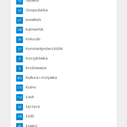
Głowno
16
Gospodarka
55
Inowłódz
21
Kamieńsk
168
Koluszki
36
Konstantynów Łódzki
37
Koszykówka
4
Krośniewice
6
Kultura i rozrywka
402
Kutno
115
Łask
112
Łęczyca
64
Łódź
719
Łowicz
60