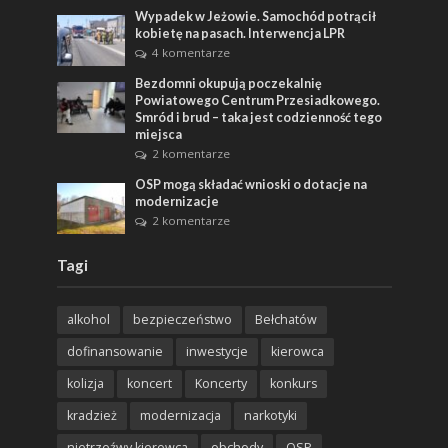
Wypadek w Jeżowie. Samochód potrącił
kobietę na pasach. Interwencja LPR
4 komentarze
Bezdomni okupują poczekalnię
Powiatowego Centrum Przesiadkowego.
Smród i brud – taka jest codzienność tego
miejsca
2 komentarze
OSP mogą składać wnioski o dotacje na
modernizacje
2 komentarze
Tagi
alkohol
bezpieczeństwo
Bełchatów
dofinansowanie
inwestycje
kierowca
kolizja
koncert
Koncerty
konkurs
kradzież
modernizacja
narkotyki
nietrzeźwy kierowca
obchody
OSP