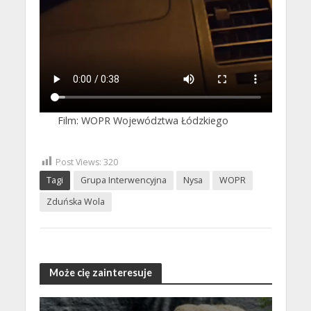
Film: WOPR Województwa Łódzkiego
Post Views:
320
Tagi
Grupa Interwencyjna
Nysa
WOPR
Zduńska Wola
Może cię zainteresuje