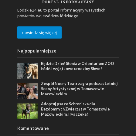
Lodzkie24.eu to portal informacyjny wszystkich
powiatów województw łódzkiego.
dowiedz się więcej
Najpopularniejsze
Będzie Dzień Słonia w Orientarium ZOO
Łódź. I wyjątkowe urodziny Shwe!
Zespół Nocny Teatr zagra podczas Letniej
Sceny Artystycznej w Tomaszowie
Mazowieckim
Adoptuj psa ze Schroniska dla
Bezdomnych Zwierząt w Tomaszowie
Mazowieckim. Irys czeka!
Komentowane