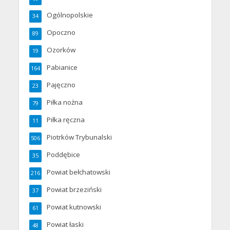
Ogólnopolskie
34
Opoczno
89
Ozorków
19
Pabianice
164
Pajęczno
23
Piłka nożna
79
Piłka ręczna
11
Piotrków Trybunalski
506
Poddębice
35
Powiat bełchatowski
216
Powiat brzeziński
37
Powiat kutnowski
61
Powiat łaski
48