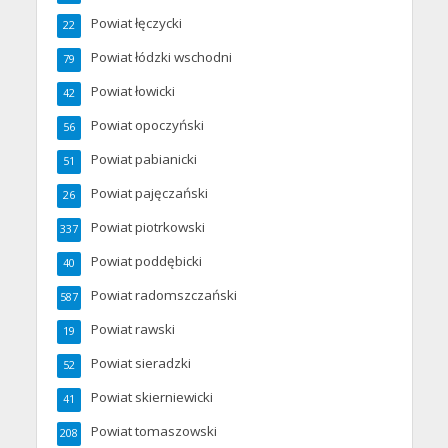
Powiat łęczycki
22
Powiat łódzki wschodni
79
Powiat łowicki
42
Powiat opoczyński
56
Powiat pabianicki
51
Powiat pajęczański
26
Powiat piotrkowski
337
Powiat poddębicki
40
Powiat radomszczański
587
Powiat rawski
19
Powiat sieradzki
52
Powiat skierniewicki
41
Powiat tomaszowski
208