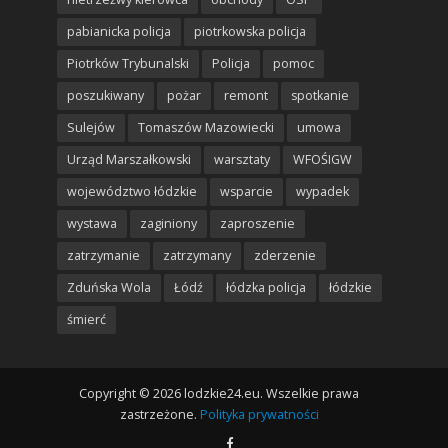
pabianicka policja
piotrkowska policja
Piotrków Trybunalski
Policja
pomoc
poszukiwany
pożar
remont
spotkanie
Sulejów
Tomaszów Mazowiecki
umowa
Urząd Marszałkowski
warsztaty
WFOŚIGW
województwo łódzkie
wsparcie
wypadek
wystawa
zaginiony
zaproszenie
zatrzymanie
zatrzymany
zderzenie
Zduńska Wola
Łódź
łódzka policja
łódzkie
śmierć
Copyright © 2026 lodzkie24.eu. Wszelkie prawa
zastrzeżone.
Polityka prywatności