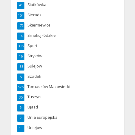
Siatkówka
41
Sieradz
154
Skierniewice
172
Smakuj łódzkie
14
Sport
335
Stryków
16
Sulejów
183
Szadek
5
Tomaszów Mazowiecki
526
Tuszyn
35
Ujazd
9
Unia Europejska
2
Uniejów
13