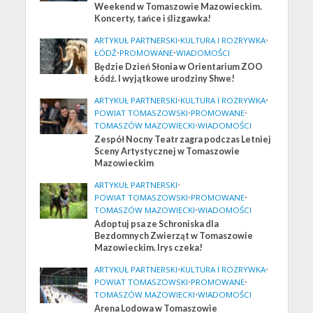
Weekend w Tomaszowie Mazowieckim.
Koncerty, tańce i ślizgawka!
ARTYKUŁ PARTNERSKI
•
KULTURA I ROZRYWKA
•
ŁÓDŹ
•
PROMOWANE
•
WIADOMOŚCI
Będzie Dzień Słonia w Orientarium ZOO
Łódź. I wyjątkowe urodziny Shwe!
ARTYKUŁ PARTNERSKI
•
KULTURA I ROZRYWKA
•
POWIAT TOMASZOWSKI
•
PROMOWANE
•
TOMASZÓW MAZOWIECKI
•
WIADOMOŚCI
Zespół Nocny Teatr zagra podczas Letniej
Sceny Artystycznej w Tomaszowie
Mazowieckim
ARTYKUŁ PARTNERSKI
•
POWIAT TOMASZOWSKI
•
PROMOWANE
•
TOMASZÓW MAZOWIECKI
•
WIADOMOŚCI
Adoptuj psa ze Schroniska dla
Bezdomnych Zwierząt w Tomaszowie
Mazowieckim. Irys czeka!
ARTYKUŁ PARTNERSKI
•
KULTURA I ROZRYWKA
•
POWIAT TOMASZOWSKI
•
PROMOWANE
•
TOMASZÓW MAZOWIECKI
•
WIADOMOŚCI
Arena Lodowa w Tomaszowie