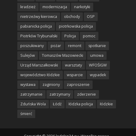
kradzież
modernizacja
narkotyki
nietrzeźwy kierowca
obchody
OSP
pabianicka policja
piotrkowska policja
Piotrków Trybunalski
Policja
pomoc
poszukiwany
pożar
remont
spotkanie
Sulejów
Tomaszów Mazowiecki
umowa
Urząd Marszałkowski
warsztaty
WFOŚIGW
województwo łódzkie
wsparcie
wypadek
wystawa
zaginiony
zaproszenie
zatrzymanie
zatrzymany
zderzenie
Zduńska Wola
Łódź
łódzka policja
łódzkie
śmierć