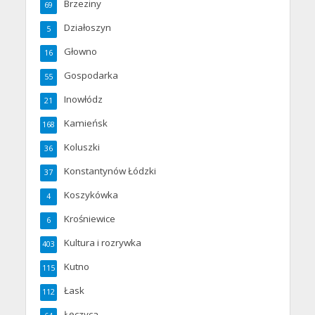
Brzeziny
69
Działoszyn
5
Głowno
16
Gospodarka
55
Inowłódz
21
Kamieńsk
168
Koluszki
36
Konstantynów Łódzki
37
Koszykówka
4
Krośniewice
6
Kultura i rozrywka
403
Kutno
115
Łask
112
Łęczyca