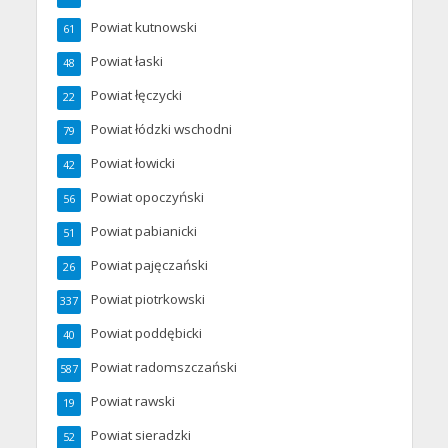
Powiat kutnowski
61
Powiat łaski
48
Powiat łęczycki
22
Powiat łódzki wschodni
79
Powiat łowicki
42
Powiat opoczyński
56
Powiat pabianicki
51
Powiat pajęczański
26
Powiat piotrkowski
337
Powiat poddębicki
40
Powiat radomszczański
587
Powiat rawski
19
Powiat sieradzki
52