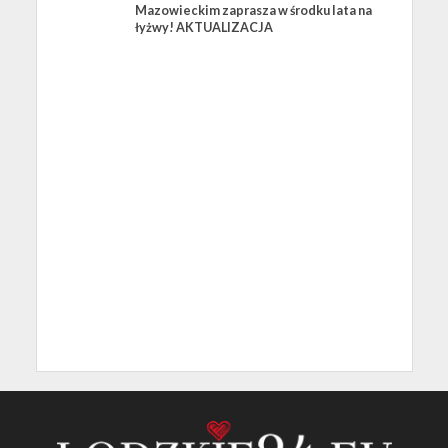
Mazowieckim zaprasza w środku lata na
łyżwy! AKTUALIZACJA