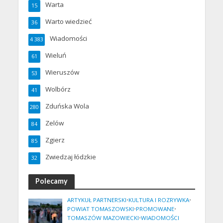
Warta
15
Warto wiedzieć
36
Wiadomości
4 383
Wieluń
61
Wieruszów
53
Wolbórz
41
Zduńska Wola
280
Zelów
84
Zgierz
85
Zwiedzaj łódzkie
32
Polecamy
ARTYKUŁ PARTNERSKI
•
KULTURA I ROZRYWKA
•
POWIAT TOMASZOWSKI
•
PROMOWANE
•
TOMASZÓW MAZOWIECKI
•
WIADOMOŚCI