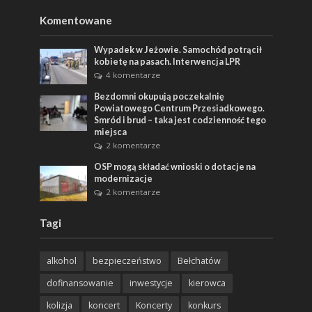
Komentowane
Wypadek w Jeżowie. Samochód potrącił
kobietę na pasach. Interwencja LPR
4 komentarze
Bezdomni okupują poczekalnię
Powiatowego Centrum Przesiadkowego.
Smród i brud – taka jest codzienność tego
miejsca
2 komentarze
OSP mogą składać wnioski o dotacje na
modernizacje
2 komentarze
Tagi
alkohol
bezpieczeństwo
Bełchatów
dofinansowanie
inwestycje
kierowca
kolizja
koncert
Koncerty
konkurs