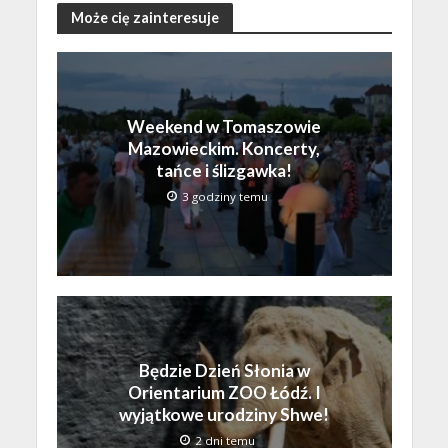
Może cię zainteresuje
Weekend w Tomaszowie
Mazowieckim. Koncerty,
tańce i ślizgawka!
3 godziny temu
Będzie Dzień Słonia w
Orientarium ZOO Łódź. I
wyjątkowe urodziny Shwe!
2 dni temu