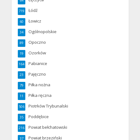
64
Łódź
719
Łowicz
60
Ogólnopolskie
34
Opoczno
89
Ozorków
19
Pabianice
164
Pajęczno
23
Piłka nożna
79
Piłka ręczna
11
Piotrków Trybunalski
506
Poddębice
35
Powiat bełchatowski
216
Powiat brzeziński
37