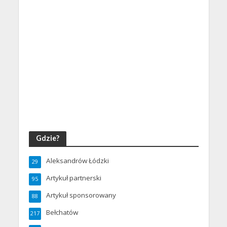
Gdzie?
Aleksandrów Łódzki
29
Artykuł partnerski
95
Artykuł sponsorowany
88
Bełchatów
217