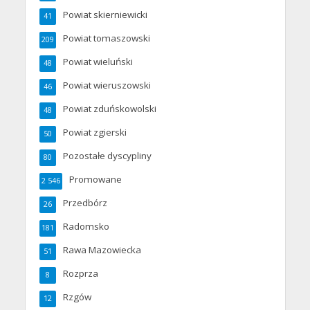
Powiat skierniewicki
41
Powiat tomaszowski
209
Powiat wieluński
48
Powiat wieruszowski
46
Powiat zduńskowolski
48
Powiat zgierski
50
Pozostałe dyscypliny
80
Promowane
2 546
Przedbórz
26
Radomsko
181
Rawa Mazowiecka
51
Rozprza
8
Rzgów
12