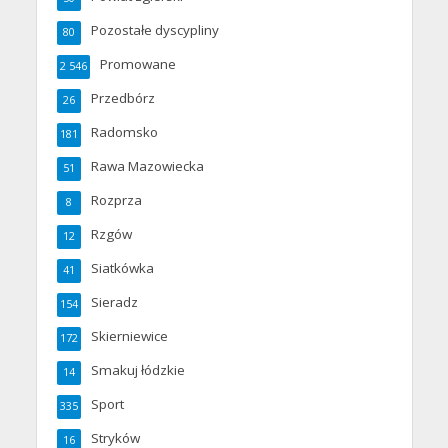
Pozostałe dyscypliny
80
Promowane
2 546
Przedbórz
26
Radomsko
181
Rawa Mazowiecka
51
Rozprza
8
Rzgów
12
Siatkówka
41
Sieradz
154
Skierniewice
172
Smakuj łódzkie
14
Sport
335
Stryków
16