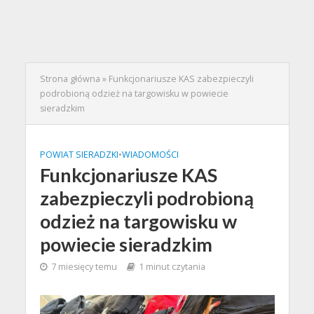
Strona główna
»
Funkcjonariusze KAS zabezpieczyli
podrobioną odzież na targowisku w powiecie
sieradzkim
POWIAT SIERADZKI
•
WIADOMOŚCI
Funkcjonariusze KAS
zabezpieczyli podrobioną
odzież na targowisku w
powiecie sieradzkim
7 miesięcy temu
1 minut czytania