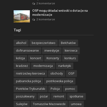
2 komentarze
OSP mogą składać wnioski o dotacje na
modernizacje
2 komentarze
Tagi
alkohol
bezpieczeństwo
Bełchatów
dofinansowanie
inwestycje
kierowca
kolizja
koncert
Koncerty
konkurs
kradzież
modernizacja
narkotyki
nietrzeźwy kierowca
obchody
OSP
pabianicka policja
piotrkowska policja
Piotrków Trybunalski
Policja
pomoc
poszukiwany
pożar
remont
spotkanie
Sulejów
Tomaszów Mazowiecki
umowa