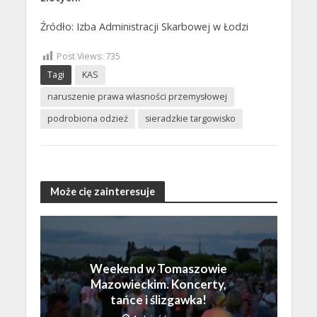
Źródło: Izba Administracji Skarbowej w Łodzi
Post Views:
735
Tagi
KAS
naruszenie prawa własności przemysłowej
podrobiona odzież
sieradzkie targowisko
Może cię zainteresuje
Weekend w Tomaszowie
Mazowieckim. Koncerty,
tańce i ślizgawka!