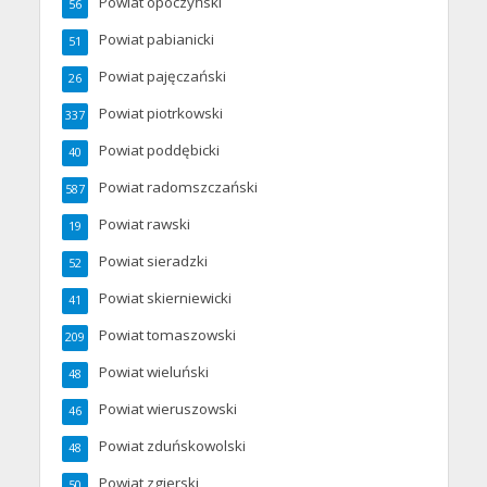
Powiat opoczyński
56
Powiat pabianicki
51
Powiat pajęczański
26
Powiat piotrkowski
337
Powiat poddębicki
40
Powiat radomszczański
587
Powiat rawski
19
Powiat sieradzki
52
Powiat skierniewicki
41
Powiat tomaszowski
209
Powiat wieluński
48
Powiat wieruszowski
46
Powiat zduńskowolski
48
Powiat zgierski
50