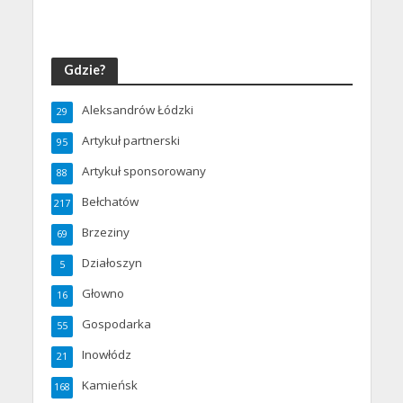
Gdzie?
Aleksandrów Łódzki
29
Artykuł partnerski
95
Artykuł sponsorowany
88
Bełchatów
217
Brzeziny
69
Działoszyn
5
Głowno
16
Gospodarka
55
Inowłódz
21
Kamieńsk
168