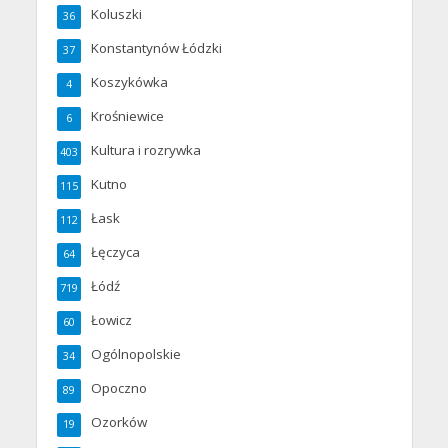
Koluszki
36
Konstantynów Łódzki
37
Koszykówka
4
Krośniewice
6
Kultura i rozrywka
403
Kutno
115
Łask
112
Łęczyca
64
Łódź
719
Łowicz
60
Ogólnopolskie
34
Opoczno
89
Ozorków
19