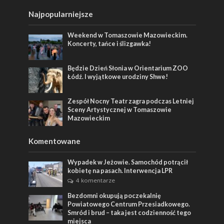
Najpopularniejsze
Weekend w Tomaszowie Mazowieckim.
Koncerty, tańce i ślizgawka!
Będzie Dzień Słonia w Orientarium ZOO
Łódź. I wyjątkowe urodziny Shwe!
Zespół Nocny Teatr zagra podczas Letniej
Sceny Artystycznej w Tomaszowie
Mazowieckim
Komentowane
Wypadek w Jeżowie. Samochód potrącił
kobietę na pasach. Interwencja LPR
4 komentarze
Bezdomni okupują poczekalnię
Powiatowego Centrum Przesiadkowego.
Smród i brud – taka jest codzienność tego
miejsca