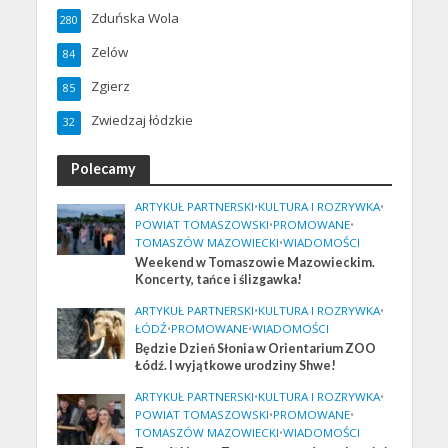
Zduńska Wola
280
Zelów
84
Zgierz
85
Zwiedzaj łódzkie
32
Polecamy
ARTYKUŁ PARTNERSKI
•
KULTURA I ROZRYWKA
•
POWIAT TOMASZOWSKI
•
PROMOWANE
•
TOMASZÓW MAZOWIECKI
•
WIADOMOŚCI
Weekend w Tomaszowie Mazowieckim.
Koncerty, tańce i ślizgawka!
ARTYKUŁ PARTNERSKI
•
KULTURA I ROZRYWKA
•
ŁÓDŹ
•
PROMOWANE
•
WIADOMOŚCI
Będzie Dzień Słonia w Orientarium ZOO
Łódź. I wyjątkowe urodziny Shwe!
ARTYKUŁ PARTNERSKI
•
KULTURA I ROZRYWKA
•
POWIAT TOMASZOWSKI
•
PROMOWANE
•
TOMASZÓW MAZOWIECKI
•
WIADOMOŚCI