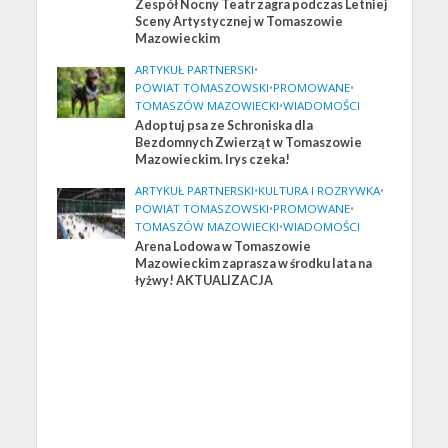
Zespół Nocny Teatr zagra podczas Letniej
Sceny Artystycznej w Tomaszowie
Mazowieckim
ARTYKUŁ PARTNERSKI
•
POWIAT TOMASZOWSKI
•
PROMOWANE
•
TOMASZÓW MAZOWIECKI
•
WIADOMOŚCI
Adoptuj psa ze Schroniska dla
Bezdomnych Zwierząt w Tomaszowie
Mazowieckim. Irys czeka!
ARTYKUŁ PARTNERSKI
•
KULTURA I ROZRYWKA
•
POWIAT TOMASZOWSKI
•
PROMOWANE
•
TOMASZÓW MAZOWIECKI
•
WIADOMOŚCI
Arena Lodowa w Tomaszowie
Mazowieckim zaprasza w środku lata na
łyżwy! AKTUALIZACJA