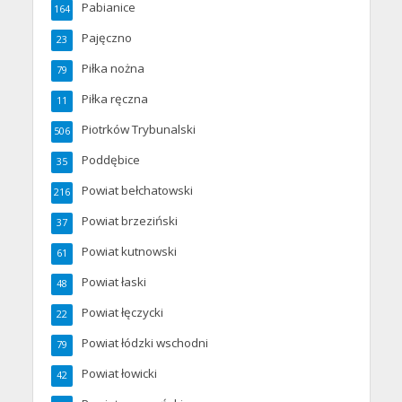
Pabianice
164
Pajęczno
23
Piłka nożna
79
Piłka ręczna
11
Piotrków Trybunalski
506
Poddębice
35
Powiat bełchatowski
216
Powiat brzeziński
37
Powiat kutnowski
61
Powiat łaski
48
Powiat łęczycki
22
Powiat łódzki wschodni
79
Powiat łowicki
42