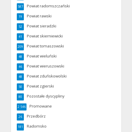
Powiat radomszczański
587
Powiat rawski
19
Powiat sieradzki
52
Powiat skierniewicki
41
Powiat tomaszowski
209
Powiat wieluński
48
Powiat wieruszowski
46
Powiat zduńskowolski
48
Powiat zgierski
50
Pozostałe dyscypliny
80
Promowane
2 546
Przedbórz
26
Radomsko
181