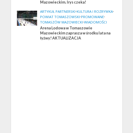
Mazowieckim. Irys czeka!
ARTYKUŁ PARTNERSKI
•
KULTURA I ROZRYWKA
•
POWIAT TOMASZOWSKI
•
PROMOWANE
•
TOMASZÓW MAZOWIECKI
•
WIADOMOŚCI
Arena Lodowa w Tomaszowie
Mazowieckim zaprasza w środku lata na
łyżwy! AKTUALIZACJA