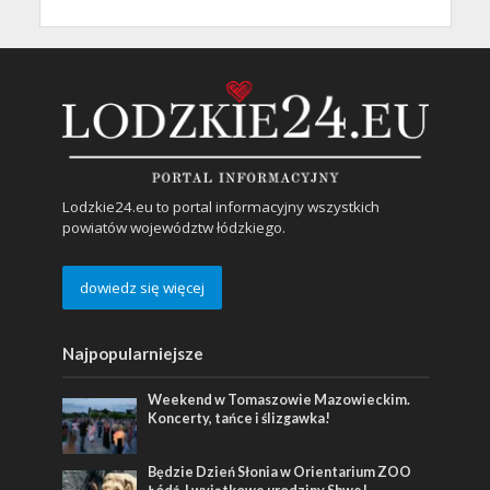
Lodzkie24.eu to portal informacyjny wszystkich
powiatów województw łódzkiego.
dowiedz się więcej
Najpopularniejsze
Weekend w Tomaszowie Mazowieckim.
Koncerty, tańce i ślizgawka!
Będzie Dzień Słonia w Orientarium ZOO