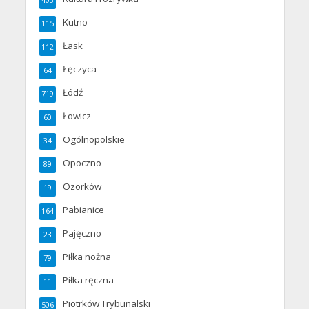
Kutno
115
Łask
112
Łęczyca
64
Łódź
719
Łowicz
60
Ogólnopolskie
34
Opoczno
89
Ozorków
19
Pabianice
164
Pajęczno
23
Piłka nożna
79
Piłka ręczna
11
Piotrków Trybunalski
506