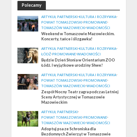
Polecamy
ARTYKUŁ PARTNERSKI
•
KULTURA I ROZRYWKA
•
POWIAT TOMASZOWSKI
•
PROMOWANE
•
TOMASZÓW MAZOWIECKI
•
WIADOMOŚCI
Weekend w Tomaszowie Mazowieckim.
Koncerty, tańce i ślizgawka!
ARTYKUŁ PARTNERSKI
•
KULTURA I ROZRYWKA
•
ŁÓDŹ
•
PROMOWANE
•
WIADOMOŚCI
Będzie Dzień Słonia w Orientarium ZOO
Łódź. I wyjątkowe urodziny Shwe!
ARTYKUŁ PARTNERSKI
•
KULTURA I ROZRYWKA
•
POWIAT TOMASZOWSKI
•
PROMOWANE
•
TOMASZÓW MAZOWIECKI
•
WIADOMOŚCI
Zespół Nocny Teatr zagra podczas Letniej
Sceny Artystycznej w Tomaszowie
Mazowieckim
ARTYKUŁ PARTNERSKI
•
POWIAT TOMASZOWSKI
•
PROMOWANE
•
TOMASZÓW MAZOWIECKI
•
WIADOMOŚCI
Adoptuj psa ze Schroniska dla
Bezdomnych Zwierząt w Tomaszowie