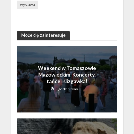
wystawa
Może cię zainteresuje
Weekend w Tomaszowie
Mazowieckim. Koncerty,
tańce i ślizgawka!
5 godzin temu