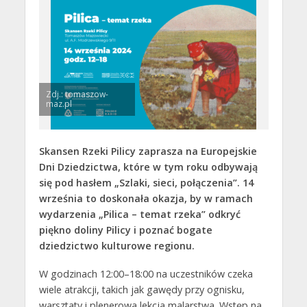
Zdj.: tomaszow-
maz.pl
Skansen Rzeki Pilicy zaprasza na Europejskie
Dni Dziedzictwa, które w tym roku odbywają
się pod hasłem „Szlaki, sieci, połączenia”. 14
września to doskonała okazja, by w ramach
wydarzenia „Pilica – temat rzeka” odkryć
piękno doliny Pilicy i poznać bogate
dziedzictwo kulturowe regionu.
W godzinach 12:00–18:00 na uczestników czeka
wiele atrakcji, takich jak gawędy przy ognisku,
warsztaty i plenerowa lekcja malarstwa. Wstęp na