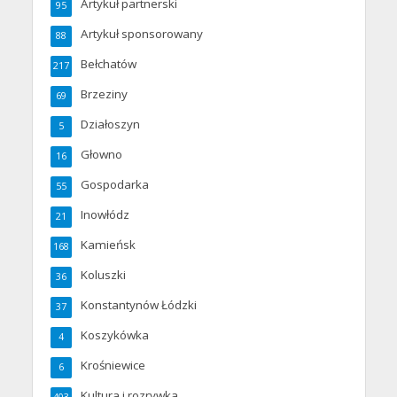
Artykuł partnerski
95
Artykuł sponsorowany
88
Bełchatów
217
Brzeziny
69
Działoszyn
5
Głowno
16
Gospodarka
55
Inowłódz
21
Kamieńsk
168
Koluszki
36
Konstantynów Łódzki
37
Koszykówka
4
Krośniewice
6
Kultura i rozrywka
403