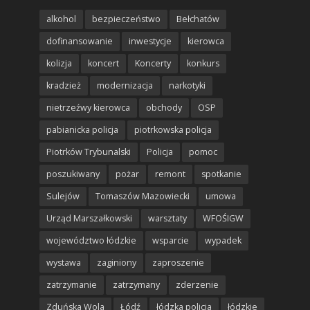
alkohol
bezpieczeństwo
Bełchatów
dofinansowanie
inwestycje
kierowca
kolizja
koncert
Koncerty
konkurs
kradzież
modernizacja
narkotyki
nietrzeźwy kierowca
obchody
OSP
pabianicka policja
piotrkowska policja
Piotrków Trybunalski
Policja
pomoc
poszukiwany
pożar
remont
spotkanie
Sulejów
Tomaszów Mazowiecki
umowa
Urząd Marszałkowski
warsztaty
WFOŚIGW
województwo łódzkie
wsparcie
wypadek
wystawa
zaginiony
zaproszenie
zatrzymanie
zatrzymany
zderzenie
Zduńska Wola
Łódź
łódzka policja
łódzkie