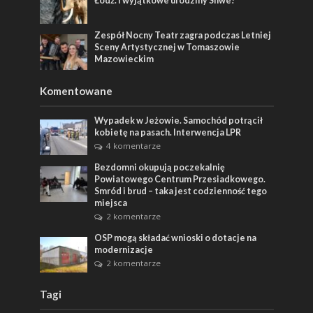
Łódź. I wyjątkowe urodziny Shwe!
Zespół Nocny Teatr zagra podczas Letniej
Sceny Artystycznej w Tomaszowie
Mazowieckim
Komentowane
Wypadek w Jeżowie. Samochód potrącił
kobietę na pasach. Interwencja LPR
4 komentarze
Bezdomni okupują poczekalnię
Powiatowego Centrum Przesiadkowego.
Smród i brud – taka jest codzienność tego
miejsca
2 komentarze
OSP mogą składać wnioski o dotacje na
modernizacje
2 komentarze
Tagi