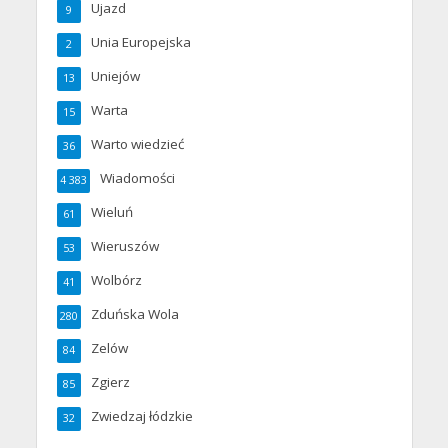
Ujazd
9
Unia Europejska
2
Uniejów
13
Warta
15
Warto wiedzieć
36
Wiadomości
4 383
Wieluń
61
Wieruszów
53
Wolbórz
41
Zduńska Wola
280
Zelów
84
Zgierz
85
Zwiedzaj łódzkie
32