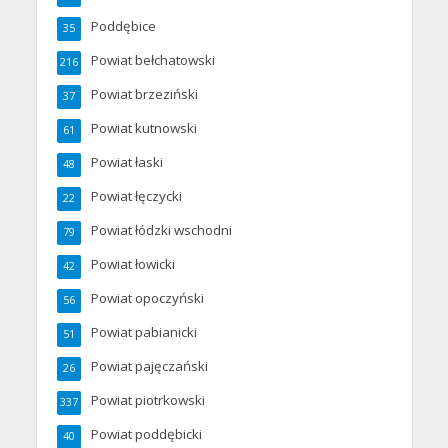
Poddębice
35
Powiat bełchatowski
216
Powiat brzeziński
37
Powiat kutnowski
61
Powiat łaski
48
Powiat łęczycki
22
Powiat łódzki wschodni
79
Powiat łowicki
42
Powiat opoczyński
56
Powiat pabianicki
51
Powiat pajęczański
26
Powiat piotrkowski
337
Powiat poddębicki
40