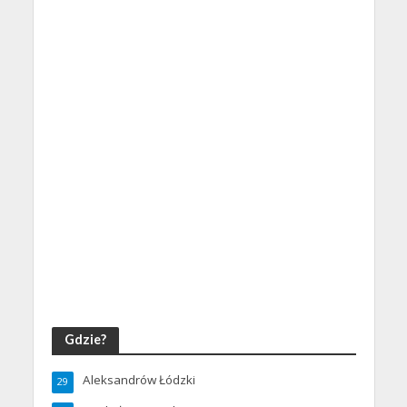
Gdzie?
Aleksandrów Łódzki
29