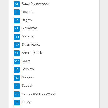
Rawa Mazowiecka
51
Rozprza
8
Rzgów
12
Siatkówka
41
Sieradz
154
Skierniewice
172
Smakuj łódzkie
14
Sport
335
Stryków
16
Sulejów
183
Szadek
5
Tomaszów Mazowiecki
526
Tuszyn
35