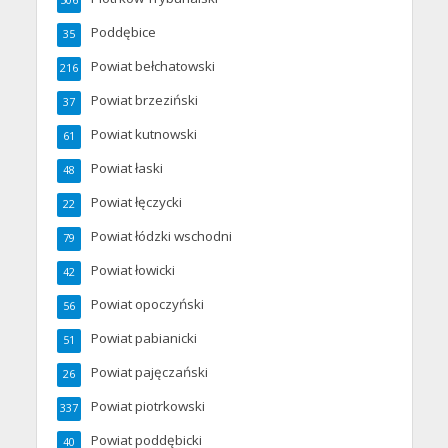
Poddębice
35
Powiat bełchatowski
216
Powiat brzeziński
37
Powiat kutnowski
61
Powiat łaski
48
Powiat łęczycki
22
Powiat łódzki wschodni
79
Powiat łowicki
42
Powiat opoczyński
56
Powiat pabianicki
51
Powiat pajęczański
26
Powiat piotrkowski
337
Powiat poddębicki
40