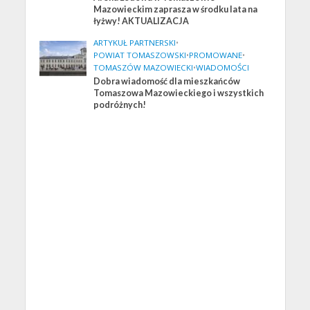
Mazowieckim zaprasza w środku lata na
łyżwy! AKTUALIZACJA
ARTYKUŁ PARTNERSKI
•
POWIAT TOMASZOWSKI
•
PROMOWANE
•
TOMASZÓW MAZOWIECKI
•
WIADOMOŚCI
Dobra wiadomość dla mieszkańców
Tomaszowa Mazowieckiego i wszystkich
podróżnych!