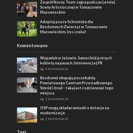
Zespół Nocny Teatr zagra podczas Letniej
Sceny Artystycznej w Tomaszowie
Mazowieckim
Adoptuj psa ze Schroniska dla
Bezdomnych Zwierząt w Tomaszowie
Mazowieckim. Irys czeka!
Komentowane
Wypadek w Jeżowie. Samochód potrącił
kobietę na pasach. Interwencja LPR
4 komentarze
Bezdomni okupują poczekalnię
Powiatowego Centrum Przesiadkowego.
Smród i brud – taka jest codzienność tego
miejsca
2 komentarze
OSP mogą składać wnioski o dotacje na
modernizacje
2 komentarze
Tagi