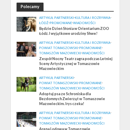
Polecamy
ARTYKUŁ PARTNERSKI
•
KULTURA I ROZRYWKA
•
ŁÓDŹ
•
PROMOWANE
•
WIADOMOŚCI
Będzie Dzień Słonia w Orientarium ZOO
Łódź. I wyjątkowe urodziny Shwe!
ARTYKUŁ PARTNERSKI
•
KULTURA I ROZRYWKA
•
POWIAT TOMASZOWSKI
•
PROMOWANE
•
TOMASZÓW MAZOWIECKI
•
WIADOMOŚCI
Zespół Nocny Teatr zagra podczas Letniej
Sceny Artystycznej w Tomaszowie
Mazowieckim
ARTYKUŁ PARTNERSKI
•
POWIAT TOMASZOWSKI
•
PROMOWANE
•
TOMASZÓW MAZOWIECKI
•
WIADOMOŚCI
Adoptuj psa ze Schroniska dla
Bezdomnych Zwierząt w Tomaszowie
Mazowieckim. Irys czeka!
ARTYKUŁ PARTNERSKI
•
KULTURA I ROZRYWKA
•
POWIAT TOMASZOWSKI
•
PROMOWANE
•
TOMASZÓW MAZOWIECKI
•
WIADOMOŚCI
Arena Lodowa w Tomaszowie