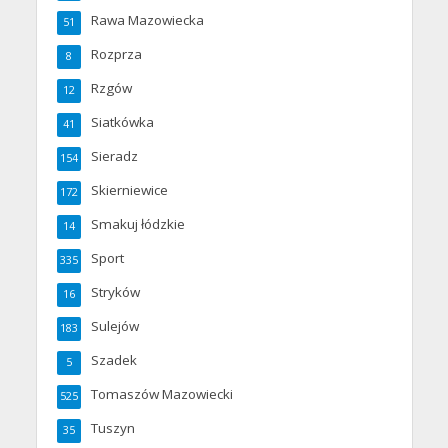
Rawa Mazowiecka
51
Rozprza
8
Rzgów
12
Siatkówka
41
Sieradz
154
Skierniewice
172
Smakuj łódzkie
14
Sport
335
Stryków
16
Sulejów
183
Szadek
5
Tomaszów Mazowiecki
525
Tuszyn
35