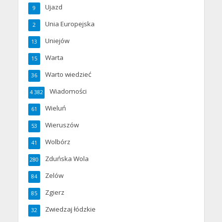
Ujazd
9
Unia Europejska
2
Uniejów
13
Warta
15
Warto wiedzieć
36
Wiadomości
4 382
Wieluń
61
Wieruszów
53
Wolbórz
41
Zduńska Wola
280
Zelów
84
Zgierz
85
Zwiedzaj łódzkie
32