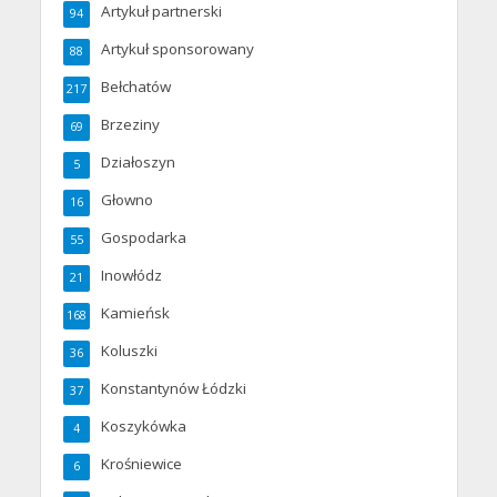
Artykuł partnerski
94
Artykuł sponsorowany
88
Bełchatów
217
Brzeziny
69
Działoszyn
5
Głowno
16
Gospodarka
55
Inowłódz
21
Kamieńsk
168
Koluszki
36
Konstantynów Łódzki
37
Koszykówka
4
Krośniewice
6