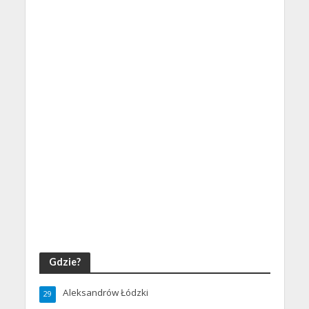
Gdzie?
Aleksandrów Łódzki
29