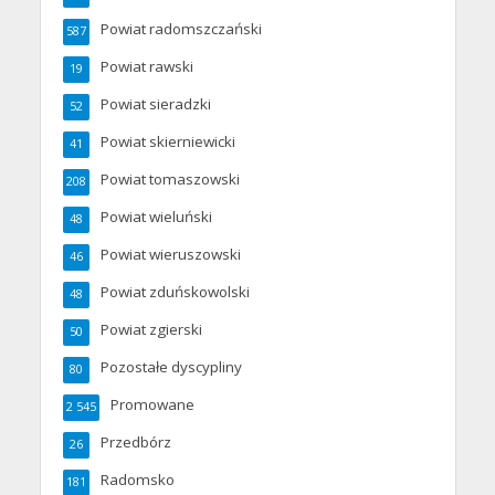
Powiat radomszczański
587
Powiat rawski
19
Powiat sieradzki
52
Powiat skierniewicki
41
Powiat tomaszowski
208
Powiat wieluński
48
Powiat wieruszowski
46
Powiat zduńskowolski
48
Powiat zgierski
50
Pozostałe dyscypliny
80
Promowane
2 545
Przedbórz
26
Radomsko
181