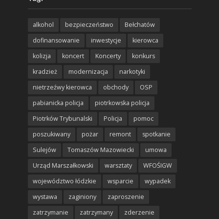
alkohol
bezpieczeństwo
Bełchatów
dofinansowanie
inwestycje
kierowca
kolizja
koncert
Koncerty
konkurs
kradzież
modernizacja
narkotyki
nietrzeźwy kierowca
obchody
OSP
pabianicka policja
piotrkowska policja
Piotrków Trybunalski
Policja
pomoc
poszukiwany
pożar
remont
spotkanie
Sulejów
Tomaszów Mazowiecki
umowa
Urząd Marszałkowski
warsztaty
WFOŚIGW
województwo łódzkie
wsparcie
wypadek
wystawa
zaginiony
zaproszenie
zatrzymanie
zatrzymany
zderzenie