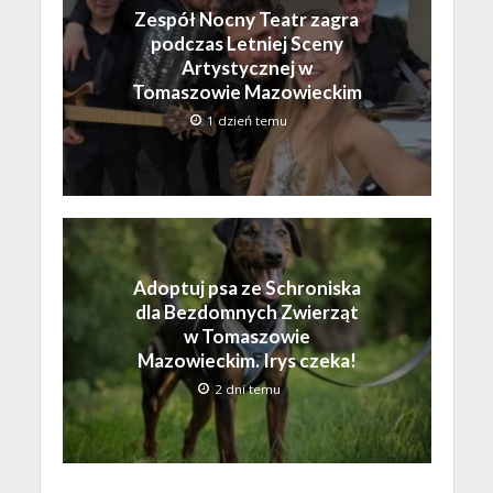
Zespół Nocny Teatr zagra
podczas Letniej Sceny
Artystycznej w
Tomaszowie Mazowieckim
1 dzień temu
Adoptuj psa ze Schroniska
dla Bezdomnych Zwierząt
w Tomaszowie
Mazowieckim. Irys czeka!
2 dni temu