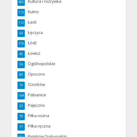
Kultura i rozrywka
402
Kutno
115
Łask
112
Łęczyca
64
Łódź
719
Łowicz
60
Ogólnopolskie
34
Opoczno
89
Ozorków
19
Pabianice
164
Pajęczno
23
Piłka nożna
79
Piłka ręczna
11
Piotrków Trybunalski
506