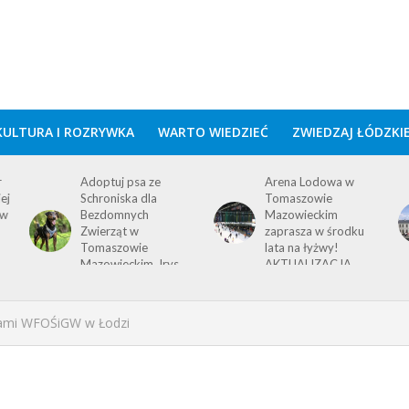
KULTURA I ROZRYWKA
WARTO WIEDZIEĆ
ZWIEDZAJ ŁÓDZKI
Arena Lodowa w
Dobra wiadomość
Tomaszowie
dla mieszkańców
Mazowieckim
Tomaszowa
zaprasza w środku
Mazowieckiego i
lata na łyżwy!
wszystkich
AKTUALIZACJA
podróżnych!
kami WFOŚiGW w Łodzi