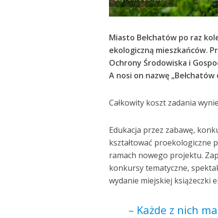
Miasto Bełchatów po raz kol
ekologiczną mieszkańców. P
Ochrony Środowiska i Gospoda
A nosi on nazwę „Bełchatów 
Całkowity koszt zadania wyniesi
Edukacja przez zabawę, konk
kształtować proekologiczne po
ramach nowego projektu. Zapl
konkursy tematyczne, spektakl
wydanie miejskiej książeczki e
– Każde z nich m