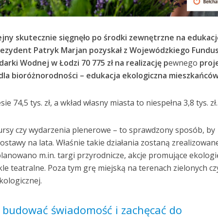
ejny skutecznie sięgnęło po środki zewnętrzne na edukacj
rezydent Patryk Marjan pozyskał z Wojewódzkiego Fundu
rki Wodnej w Łodzi 70 775 zł na realizację p
ewnego
proj
dla bioróżnorodności – edukacja ekologiczna mieszkańców
e 74,5 tys. zł, a wkład własny miasta to niespełna 3,8 tys. zł.
ursy czy wydarzenia plenerowe – to sprawdzony sposób, by
stawy na lata. Właśnie takie działania zostaną zrealizowan
anowano m.in. targi przyrodnicze, akcje promujące ekologi
e teatralne. Poza tym grę miejską na terenach zielonych cz
kologicznej.
a budować świadomość i zachęcać do