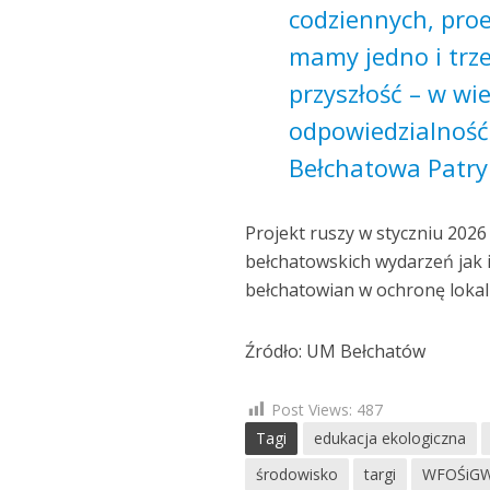
codziennych, pro
mamy jedno i trze
przyszłość – w wi
odpowiedzialność
Bełchatowa Patry
Projekt ruszy w styczniu 202
bełchatowskich wydarzeń jak
bełchatowian w ochronę loka
Źródło: UM Bełchatów
Post Views:
487
Tagi
edukacja ekologiczna
środowisko
targi
WFOŚiGW