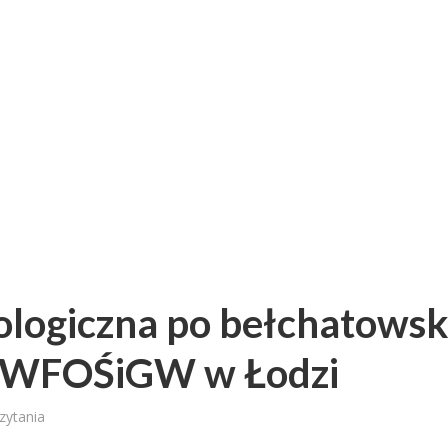
ologiczna po bełchatows
i WFOŚiGW w Łodzi
zytania