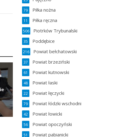
Piłka nożna
79
Piłka ręczna
11
Piotrków Trybunalski
506
Poddębice
35
Powiat bełchatowski
216
Powiat brzeziński
37
Powiat kutnowski
61
a
Powiat łaski
48
ie
Powiat łęczycki
22
Powiat łódzki wschodni
79
Powiat łowicki
42
Powiat opoczyński
56
Powiat pabianicki
51