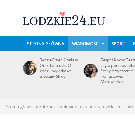
STRONA GŁÓWNA
WIADOMOŚCI
SPORT
ń Słonia w
Zespół Nocny Teatr
Adoptuj psa ze
m ZOO
zagra podczas Letniej
Schroniska dla
ątkowe
Sceny Artystycznej w
Bezdomnych
hwe!
Tomaszowie
Zwierząt w
Mazowieckim
Tomaszowie
Mazowieckim. Irys
czeka!
Strona główna
»
Edukacja ekologiczna po bełchatowsku ze środ