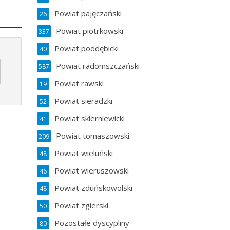
Powiat pajęczański
26
Powiat piotrkowski
337
Powiat poddębicki
40
Powiat radomszczański
587
Powiat rawski
19
Powiat sieradzki
52
Powiat skierniewicki
41
Powiat tomaszowski
209
Powiat wieluński
48
Powiat wieruszowski
46
Powiat zduńskowolski
48
Powiat zgierski
50
Pozostałe dyscypliny
80