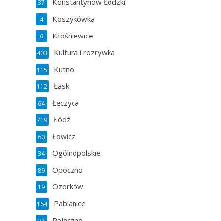
Konstantynów Łódzki
37
Koszykówka
4
Krośniewice
6
Kultura i rozrywka
403
Kutno
115
Łask
112
Łęczyca
64
Łódź
719
Łowicz
60
Ogólnopolskie
34
Opoczno
89
Ozorków
19
Pabianice
164
Pajęczno
23