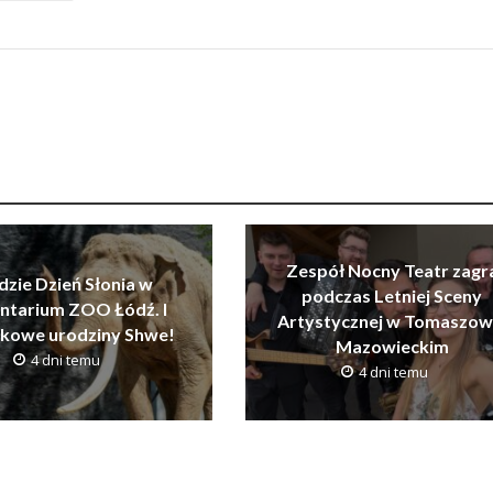
Zespół Nocny Teatr zagr
dzie Dzień Słonia w
podczas Letniej Sceny
ntarium ZOO Łódź. I
Artystycznej w Tomaszow
tkowe urodziny Shwe!
Mazowieckim
4 dni temu
4 dni temu