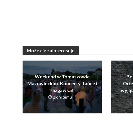
Może cię zainteresuje
Weekend w Tomaszowie
Bę
Mazowieckim. Koncerty, tańce i
Orie
ślizgawka!
wyją
2 dni temu