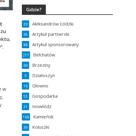
Gdzie?
ę
Aleksandrów Łódzki
29
szu
Artykuł partnerski
95
ektu.
Artykuł sponsorowany
88
”.
Bełchatów
217
Brzeziny
69
Działoszyn
5
Głowno
16
e w
Gospodarka
ę,
55
y
Inowłódz
21
Kamieńsk
168
Koluszki
36