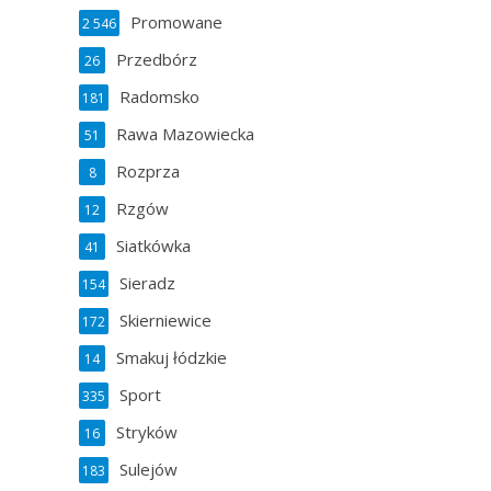
Promowane
2 546
Przedbórz
26
Radomsko
181
Rawa Mazowiecka
51
Rozprza
8
Rzgów
12
Siatkówka
41
Sieradz
154
Skierniewice
172
Smakuj łódzkie
14
Sport
335
Stryków
16
Sulejów
183