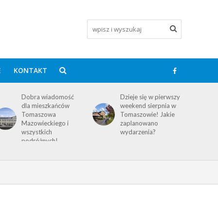
E
KONTAKT
Dzieje się w pierwszy
X Gomunickie Święto
weekend sierpnia w
Miodu z Andre i
Tomaszowie! Jakie
Golec uOrkiestra już
zaplanowano
w sobotę!
wydarzenia?