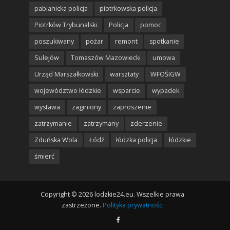
pabianicka policja
piotrkowska policja
Piotrków Trybunalski
Policja
pomoc
poszukiwany
pożar
remont
spotkanie
Sulejów
Tomaszów Mazowiecki
umowa
Urząd Marszałkowski
warsztaty
WFOŚIGW
województwo łódzkie
wsparcie
wypadek
wystawa
zaginiony
zaproszenie
zatrzymanie
zatrzymany
zderzenie
Zduńska Wola
Łódź
łódzka policja
łódzkie
śmierć
Copyright © 2026 lodzkie24.eu. Wszelkie prawa
zastrzeżone.
Polityka prywatności