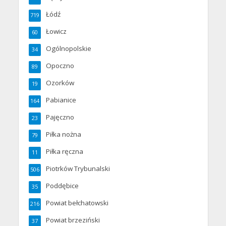
Łódź
719
Łowicz
60
Ogólnopolskie
34
Opoczno
89
Ozorków
19
Pabianice
164
Pajęczno
23
Piłka nożna
79
Piłka ręczna
11
Piotrków Trybunalski
506
Poddębice
35
Powiat bełchatowski
216
Powiat brzeziński
37