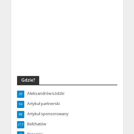
Gdzie?
Aleksandrów Łódzki
29
Artykuł partnerski
94
Artykuł sponsorowany
88
Bełchatów
217
Brzeziny