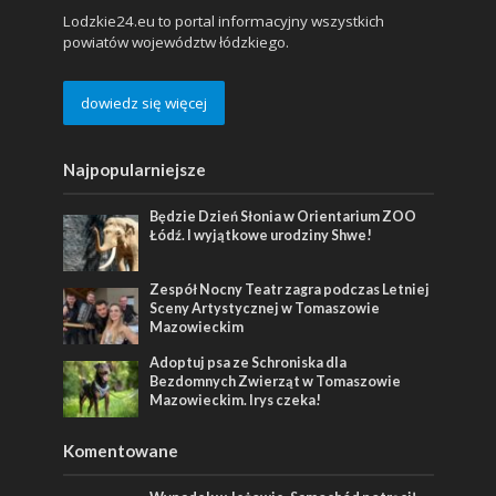
Lodzkie24.eu to portal informacyjny wszystkich
powiatów województw łódzkiego.
dowiedz się więcej
Najpopularniejsze
Będzie Dzień Słonia w Orientarium ZOO
Łódź. I wyjątkowe urodziny Shwe!
Zespół Nocny Teatr zagra podczas Letniej
Sceny Artystycznej w Tomaszowie
Mazowieckim
Adoptuj psa ze Schroniska dla
Bezdomnych Zwierząt w Tomaszowie
Mazowieckim. Irys czeka!
Komentowane