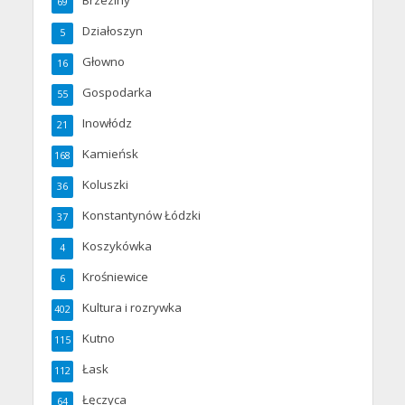
69
Działoszyn
5
Głowno
16
Gospodarka
55
Inowłódz
21
Kamieńsk
168
Koluszki
36
Konstantynów Łódzki
37
Koszykówka
4
Krośniewice
6
Kultura i rozrywka
402
Kutno
115
Łask
112
Łęczyca
64