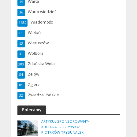
Warta
15
Warto wiedzieć
36
Wiadomości
4 382
Wieluń
61
Wieruszów
53
Wolbórz
41
Zduńska Wola
280
Zelów
84
Zgierz
85
Zwiedzaj łódzkie
32
Polecamy
ARTYKUŁ SPONSOROWANY
•
KULTURA I ROZRYWKA
•
PIOTRKÓW TRYBUNALSKI
•