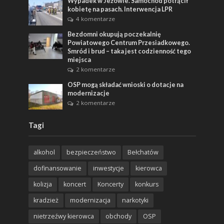
Wypadek w Jeżowie. Samochód potrącił
kobietę na pasach. Interwencja LPR
4 komentarze
Bezdomni okupują poczekalnię
Powiatowego Centrum Przesiadkowego.
Smród i brud – taka jest codzienność tego
miejsca
2 komentarze
OSP mogą składać wnioski o dotacje na
modernizacje
2 komentarze
Tagi
alkohol
bezpieczeństwo
Bełchatów
dofinansowanie
inwestycje
kierowca
kolizja
koncert
Koncerty
konkurs
kradzież
modernizacja
narkotyki
nietrzeźwy kierowca
obchody
OSP