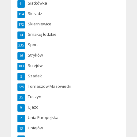
Siatkówka
41
Sieradz
154
Skierniewice
172
Smakuj łódzkie
14
Sport
335
Stryków
16
Sulejów
183
Szadek
5
Tomaszów Mazowiecki
525
Tuszyn
35
Ujazd
9
Unia Europejska
2
Uniejów
13