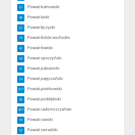
Powiat kutnowski
61
Powiat łaski
48
Powiat łęczycki
22
Powiat łódzki wschodni
79
Powiat łowicki
42
Powiat opoczyński
56
Powiat pabianicki
51
Powiat pajęczański
26
Powiat piotrkowski
337
Powiat poddębicki
40
Powiat radomszczański
587
Powiat rawski
19
Powiat sieradzki
52