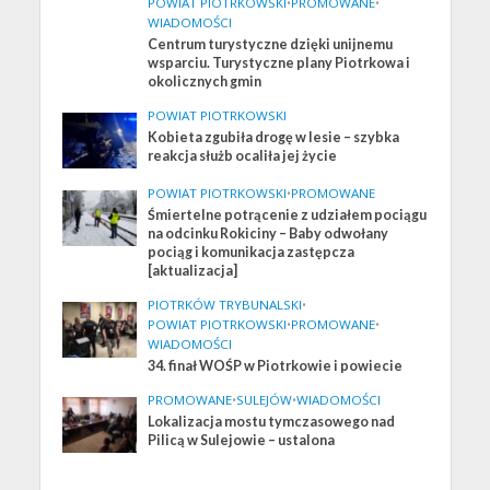
POWIAT PIOTRKOWSKI
•
PROMOWANE
•
WIADOMOŚCI
Centrum turystyczne dzięki unijnemu
wsparciu. Turystyczne plany Piotrkowa i
okolicznych gmin
POWIAT PIOTRKOWSKI
Kobieta zgubiła drogę w lesie – szybka
reakcja służb ocaliła jej życie
POWIAT PIOTRKOWSKI
•
PROMOWANE
Śmiertelne potrącenie z udziałem pociągu
na odcinku Rokiciny – Baby odwołany
pociąg i komunikacja zastępcza
[aktualizacja]
PIOTRKÓW TRYBUNALSKI
•
POWIAT PIOTRKOWSKI
•
PROMOWANE
•
WIADOMOŚCI
34. finał WOŚP w Piotrkowie i powiecie
PROMOWANE
•
SULEJÓW
•
WIADOMOŚCI
Lokalizacja mostu tymczasowego nad
Pilicą w Sulejowie – ustalona