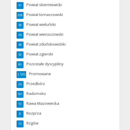
Powiat skierniewicki
41
Powiat tomaszowski
208
Powiat wieluński
48
Powiat wieruszowski
46
Powiat zduńskowolski
48
Powiat zgierski
50
Pozostałe dyscypliny
80
Promowane
2 545
Przedbórz
26
Radomsko
181
Rawa Mazowiecka
51
Rozprza
8
Rzgów
12