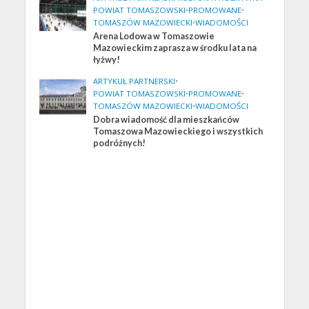
POWIAT TOMASZOWSKI
•
PROMOWANE
•
TOMASZÓW MAZOWIECKI
•
WIADOMOŚCI
Arena Lodowa w Tomaszowie
Mazowieckim zaprasza w środku lata na
łyżwy!
ARTYKUŁ PARTNERSKI
•
POWIAT TOMASZOWSKI
•
PROMOWANE
•
TOMASZÓW MAZOWIECKI
•
WIADOMOŚCI
Dobra wiadomość dla mieszkańców
Tomaszowa Mazowieckiego i wszystkich
podróżnych!