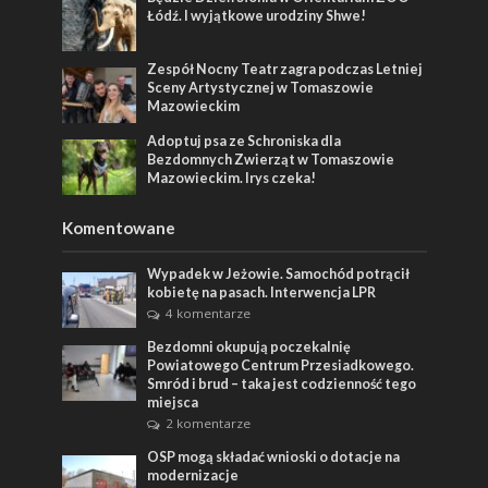
Łódź. I wyjątkowe urodziny Shwe!
Zespół Nocny Teatr zagra podczas Letniej
Sceny Artystycznej w Tomaszowie
Mazowieckim
Adoptuj psa ze Schroniska dla
Bezdomnych Zwierząt w Tomaszowie
Mazowieckim. Irys czeka!
Komentowane
Wypadek w Jeżowie. Samochód potrącił
kobietę na pasach. Interwencja LPR
4 komentarze
Bezdomni okupują poczekalnię
Powiatowego Centrum Przesiadkowego.
Smród i brud – taka jest codzienność tego
miejsca
2 komentarze
OSP mogą składać wnioski o dotacje na
modernizacje