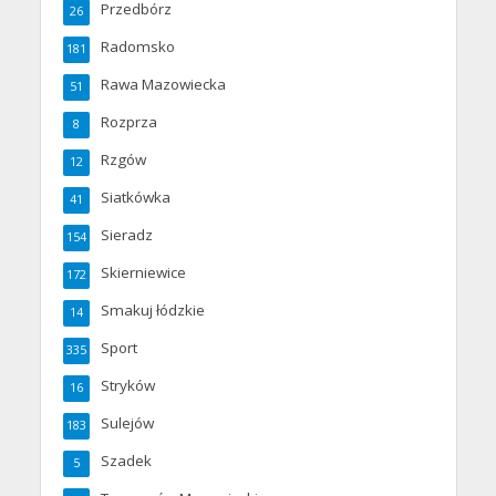
Przedbórz
26
Radomsko
181
Rawa Mazowiecka
51
Rozprza
8
Rzgów
12
Siatkówka
41
Sieradz
154
Skierniewice
172
Smakuj łódzkie
14
Sport
335
Stryków
16
Sulejów
183
Szadek
5