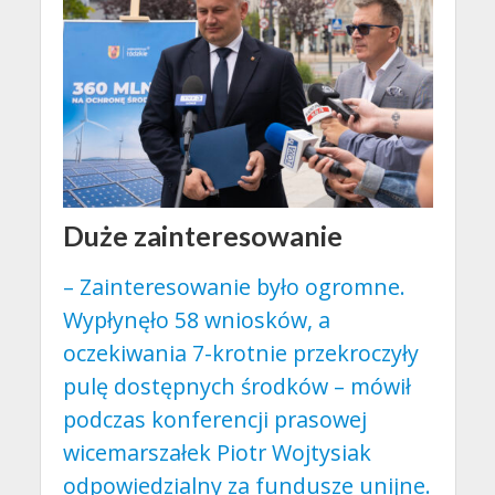
Duże zainteresowanie
– Zainteresowanie było ogromne.
Wypłynęło 58 wniosków, a
oczekiwania 7-krotnie przekroczyły
pulę dostępnych środków – mówił
podczas konferencji prasowej
wicemarszałek Piotr Wojtysiak
odpowiedzialny za fundusze unijne.