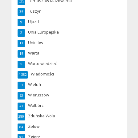
Tomaszów Mazowiecki
525
Tuszyn
35
Ujazd
9
Unia Europejska
2
Uniejów
13
Warta
15
Warto wiedzieć
36
Wiadomości
4 382
Wieluń
61
Wieruszów
53
Wolbórz
41
Zduńska Wola
280
Zelów
84
Zgierz
85