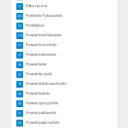
Piłka ręczna
11
Piotrków Trybunalski
506
Poddębice
35
Powiat bełchatowski
216
Powiat brzeziński
37
Powiat kutnowski
61
Powiat łaski
48
Powiat łęczycki
22
Powiat łódzki wschodni
79
Powiat łowicki
42
Powiat opoczyński
56
Powiat pabianicki
51
Powiat pajęczański
26