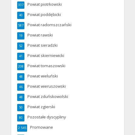
Powiat piotrkowski
337
Powiat poddębicki
40
Powiat radomszczański
587
Powiat rawski
19
Powiat sieradzki
52
Powiat skierniewicki
41
Powiat tomaszowski
208
Powiat wieluński
48
Powiat wieruszowski
46
Powiat zduńskowolski
48
Powiat zgierski
50
Pozostałe dyscypliny
80
Promowane
2 545