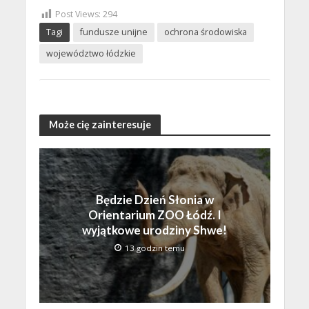
Post Views:
294
Tagi
fundusze unijne
ochrona środowiska
województwo łódzkie
Może cię zainteresuje
Będzie Dzień Słonia w
Orientarium ZOO Łódź. I
wyjątkowe urodziny Shwe!
13 godzin temu