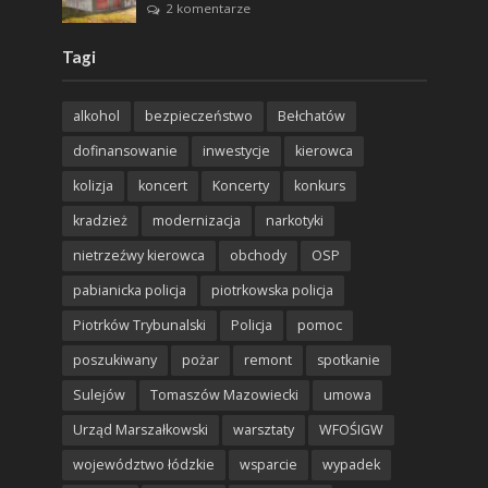
2 komentarze
Tagi
alkohol
bezpieczeństwo
Bełchatów
dofinansowanie
inwestycje
kierowca
kolizja
koncert
Koncerty
konkurs
kradzież
modernizacja
narkotyki
nietrzeźwy kierowca
obchody
OSP
pabianicka policja
piotrkowska policja
Piotrków Trybunalski
Policja
pomoc
poszukiwany
pożar
remont
spotkanie
Sulejów
Tomaszów Mazowiecki
umowa
Urząd Marszałkowski
warsztaty
WFOŚIGW
województwo łódzkie
wsparcie
wypadek