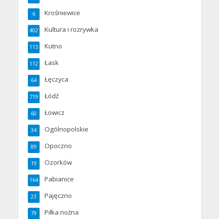
Krośniewice
6
Kultura i rozrywka
402
Kutno
115
Łask
112
Łęczyca
64
Łódź
719
Łowicz
60
Ogólnopolskie
34
Opoczno
89
Ozorków
19
Pabianice
164
Pajęczno
23
Piłka nożna
79