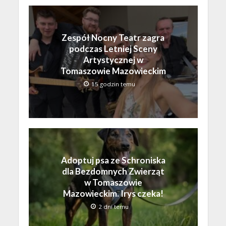
Zespół Nocny Teatr zagra
podczas Letniej Sceny
Artystycznej w
Tomaszowie Mazowieckim
15 godzin temu
Adoptuj psa ze Schroniska
dla Bezdomnych Zwierząt
w Tomaszowie
Mazowieckim. Irys czeka!
2 dni temu