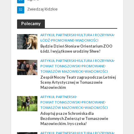
Zwiedzaj łódzkie
32
Polecamy
ARTYKUŁ PARTNERSKI
•
KULTURA I ROZRYWKA
•
ŁÓDŹ
•
PROMOWANE
•
WIADOMOŚCI
Będzie Dzień Słonia w Orientarium ZOO
Łódź. I wyjątkowe urodziny Shwe!
ARTYKUŁ PARTNERSKI
•
KULTURA I ROZRYWKA
•
POWIAT TOMASZOWSKI
•
PROMOWANE
•
TOMASZÓW MAZOWIECKI
•
WIADOMOŚCI
Zespół Nocny Teatr zagra podczas Letniej
Sceny Artystycznej w Tomaszowie
Mazowieckim
ARTYKUŁ PARTNERSKI
•
POWIAT TOMASZOWSKI
•
PROMOWANE
•
TOMASZÓW MAZOWIECKI
•
WIADOMOŚCI
Adoptuj psa ze Schroniska dla
Bezdomnych Zwierząt w Tomaszowie
Mazowieckim. Irys czeka!
ARTYKUŁ PARTNERSKI
•
KULTURA I ROZRYWKA
•