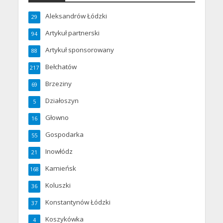
Aleksandrów Łódzki
29
Artykuł partnerski
94
Artykuł sponsorowany
88
Bełchatów
217
Brzeziny
69
Działoszyn
5
Głowno
16
Gospodarka
55
Inowłódz
21
Kamieńsk
168
Koluszki
36
Konstantynów Łódzki
37
Koszykówka
4