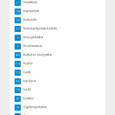
Inowłódz
21
Kamieńsk
168
Koluszki
36
Konstantynów Łódzki
37
Koszykówka
4
Krośniewice
6
Kultura i rozrywka
402
Kutno
115
Łask
112
Łęczyca
64
Łódź
719
Łowicz
60
Ogólnopolskie
34