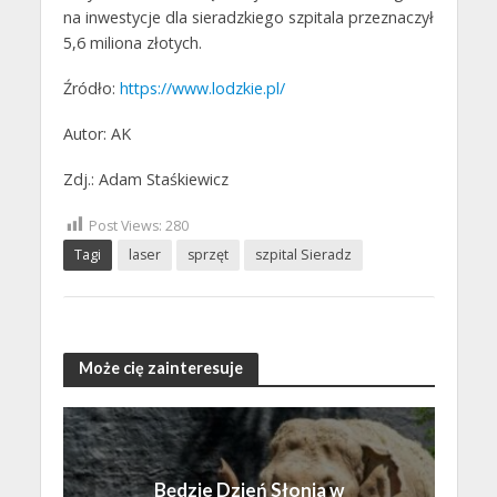
na inwestycje dla sieradzkiego szpitala przeznaczył
5,6 miliona złotych.
Źródło:
https://www.lodzkie.pl/
Autor: AK
Zdj.: Adam Staśkiewicz
Post Views:
280
Tagi
laser
sprzęt
szpital Sieradz
Może cię zainteresuje
Będzie Dzień Słonia w