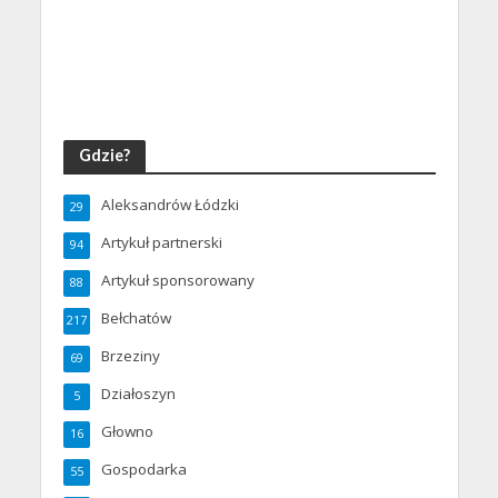
Gdzie?
Aleksandrów Łódzki
29
Artykuł partnerski
94
Artykuł sponsorowany
88
Bełchatów
217
Brzeziny
69
Działoszyn
5
Głowno
16
Gospodarka
55