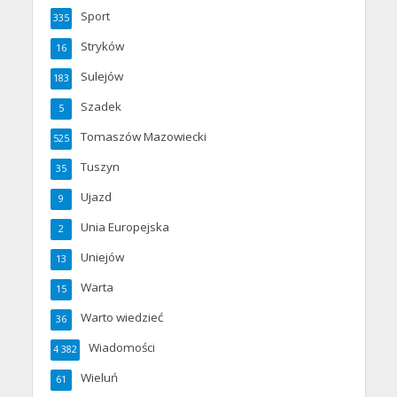
Sport
335
Stryków
16
Sulejów
183
Szadek
5
Tomaszów Mazowiecki
525
Tuszyn
35
Ujazd
9
Unia Europejska
2
Uniejów
13
Warta
15
Warto wiedzieć
36
Wiadomości
4 382
Wieluń
61