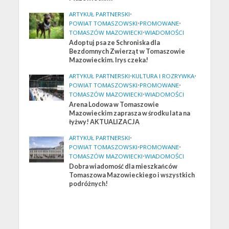
ARTYKUŁ PARTNERSKI
•
POWIAT TOMASZOWSKI
•
PROMOWANE
•
TOMASZÓW MAZOWIECKI
•
WIADOMOŚCI
Adoptuj psa ze Schroniska dla
Bezdomnych Zwierząt w Tomaszowie
Mazowieckim. Irys czeka!
ARTYKUŁ PARTNERSKI
•
KULTURA I ROZRYWKA
•
POWIAT TOMASZOWSKI
•
PROMOWANE
•
TOMASZÓW MAZOWIECKI
•
WIADOMOŚCI
Arena Lodowa w Tomaszowie
Mazowieckim zaprasza w środku lata na
łyżwy! AKTUALIZACJA
ARTYKUŁ PARTNERSKI
•
POWIAT TOMASZOWSKI
•
PROMOWANE
•
TOMASZÓW MAZOWIECKI
•
WIADOMOŚCI
Dobra wiadomość dla mieszkańców
Tomaszowa Mazowieckiego i wszystkich
podróżnych!