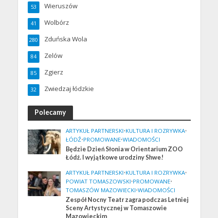
Wieruszów
53
Wolbórz
41
Zduńska Wola
280
Zelów
84
Zgierz
85
Zwiedzaj łódzkie
32
Polecamy
ARTYKUŁ PARTNERSKI
•
KULTURA I ROZRYWKA
•
ŁÓDŹ
•
PROMOWANE
•
WIADOMOŚCI
Będzie Dzień Słonia w Orientarium ZOO
Łódź. I wyjątkowe urodziny Shwe!
ARTYKUŁ PARTNERSKI
•
KULTURA I ROZRYWKA
•
POWIAT TOMASZOWSKI
•
PROMOWANE
•
TOMASZÓW MAZOWIECKI
•
WIADOMOŚCI
Zespół Nocny Teatr zagra podczas Letniej
Sceny Artystycznej w Tomaszowie
Mazowieckim