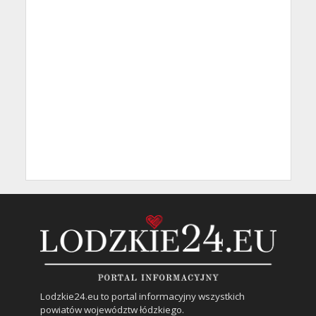
Lodzkie24.eu to portal informacyjny wszystkich
powiatów województw łódzkiego.