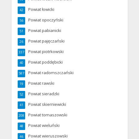
Powiat łowicki
42
Powiat opoczyński
56
Powiat pabianicki
51
Powiat pajęczański
26
Powiat piotrkowski
337
Powiat poddębicki
40
Powiat radomszczański
587
Powiat rawski
19
Powiat sieradzki
52
Powiat skierniewicki
41
Powiat tomaszowski
208
Powiat wieluński
48
Powiat wieruszowski
46