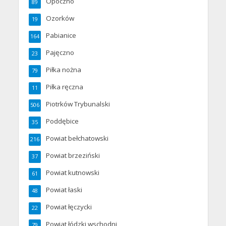
Opoczno
89
Ozorków
19
Pabianice
164
Pajęczno
23
Piłka nożna
79
Piłka ręczna
11
Piotrków Trybunalski
506
Poddębice
35
Powiat bełchatowski
216
Powiat brzeziński
37
Powiat kutnowski
61
Powiat łaski
48
Powiat łęczycki
22
Powiat łódzki wschodni
79