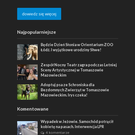
dowiedz się więcej
Najpopularniejsze
Będzie Dzień Słonia w Orientarium ZOO
Łódź. I wyjątkowe urodziny Shwe!
Zespół Nocny Teatr zagra podczas Letniej
Sceny Artystycznej w Tomaszowie
Mazowieckim
Adoptuj psa ze Schroniska dla
Bezdomnych Zwierząt w Tomaszowie
Mazowieckim. Irys czeka!
Komentowane
Wypadek w Jeżowie. Samochód potrącił
kobietę na pasach. Interwencja LPR
4 komentarze