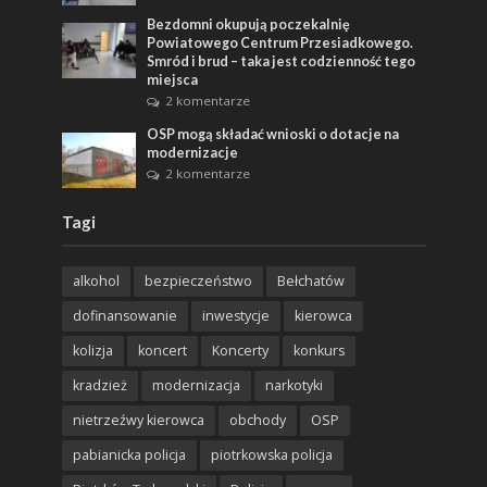
Bezdomni okupują poczekalnię
Powiatowego Centrum Przesiadkowego.
Smród i brud – taka jest codzienność tego
miejsca
2 komentarze
OSP mogą składać wnioski o dotacje na
modernizacje
2 komentarze
Tagi
alkohol
bezpieczeństwo
Bełchatów
dofinansowanie
inwestycje
kierowca
kolizja
koncert
Koncerty
konkurs
kradzież
modernizacja
narkotyki
nietrzeźwy kierowca
obchody
OSP
pabianicka policja
piotrkowska policja