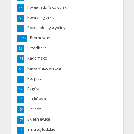
Powiat zduńskowolski
48
Powiat zgierski
50
Pozostałe dyscypliny
80
Promowane
2 545
Przedbórz
26
Radomsko
181
Rawa Mazowiecka
51
Rozprza
8
Rzgów
12
Siatkówka
41
Sieradz
154
Skierniewice
172
Smakuj łódzkie
14