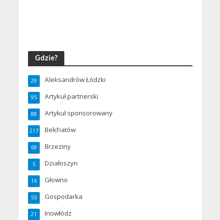
Gdzie?
Aleksandrów Łódzki
29
Artykuł partnerski
95
Artykuł sponsorowany
88
Bełchatów
217
Brzeziny
69
Działoszyn
5
Głowno
16
Gospodarka
55
Inowłódz
21