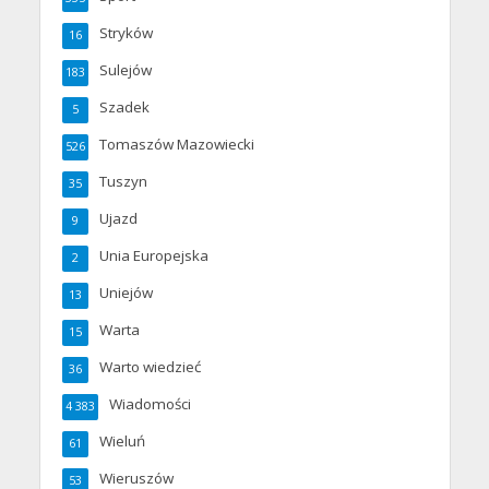
Stryków
16
Sulejów
183
Szadek
5
Tomaszów Mazowiecki
526
Tuszyn
35
Ujazd
9
Unia Europejska
2
Uniejów
13
Warta
15
Warto wiedzieć
36
Wiadomości
4 383
Wieluń
61
Wieruszów
53