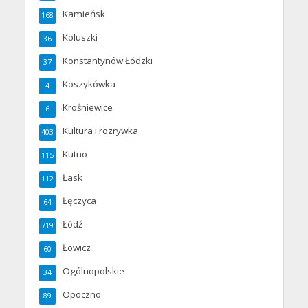
Kamieńsk
168
Koluszki
36
Konstantynów Łódzki
37
Koszykówka
4
Krośniewice
6
Kultura i rozrywka
403
Kutno
115
Łask
112
Łęczyca
64
Łódź
719
Łowicz
60
Ogólnopolskie
34
Opoczno
89