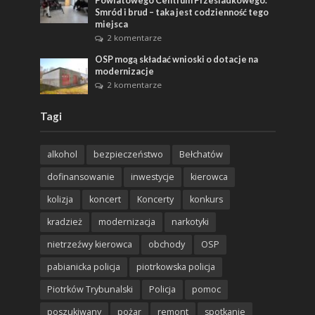
Powiatowego Centrum Przesiadkowego.
Smród i brud – taka jest codzienność tego
miejsca
2 komentarze
OSP mogą składać wnioski o dotacje na
modernizacje
2 komentarze
Tagi
alkohol
bezpieczeństwo
Bełchatów
dofinansowanie
inwestycje
kierowca
kolizja
koncert
Koncerty
konkurs
kradzież
modernizacja
narkotyki
nietrzeźwy kierowca
obchody
OSP
pabianicka policja
piotrkowska policja
Piotrków Trybunalski
Policja
pomoc
poszukiwany
pożar
remont
spotkanie