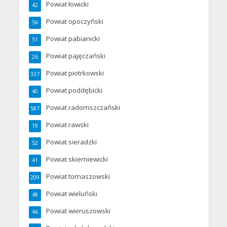
Powiat łowicki
42
Powiat opoczyński
56
Powiat pabianicki
51
Powiat pajęczański
26
Powiat piotrkowski
337
Powiat poddębicki
40
Powiat radomszczański
587
Powiat rawski
19
Powiat sieradzki
52
Powiat skierniewicki
41
Powiat tomaszowski
209
Powiat wieluński
48
Powiat wieruszowski
46