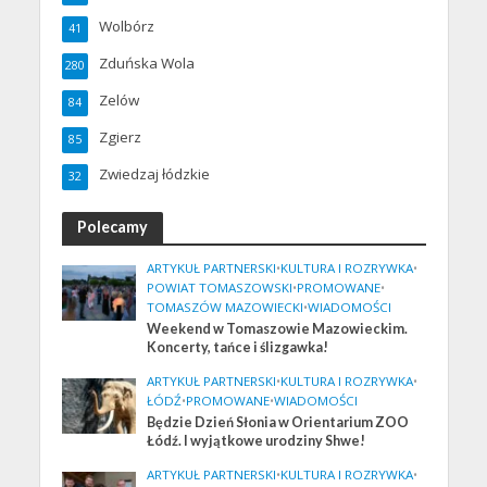
Wolbórz
41
Zduńska Wola
280
Zelów
84
Zgierz
85
Zwiedzaj łódzkie
32
Polecamy
ARTYKUŁ PARTNERSKI
•
KULTURA I ROZRYWKA
•
POWIAT TOMASZOWSKI
•
PROMOWANE
•
TOMASZÓW MAZOWIECKI
•
WIADOMOŚCI
Weekend w Tomaszowie Mazowieckim.
Koncerty, tańce i ślizgawka!
ARTYKUŁ PARTNERSKI
•
KULTURA I ROZRYWKA
•
ŁÓDŹ
•
PROMOWANE
•
WIADOMOŚCI
Będzie Dzień Słonia w Orientarium ZOO
Łódź. I wyjątkowe urodziny Shwe!
ARTYKUŁ PARTNERSKI
•
KULTURA I ROZRYWKA
•