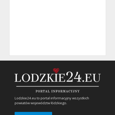
Lodzkie24.eu to portal informacyjny wszystkich
powiatów województw łódzkiego.