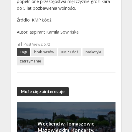
popełnione przestępstwa mężczyźnie grozi kara
do 5 lat pozbawienia wolności.
Źródło: KMP Łódź
Autor: aspirant Kamila Sowińska
Post Views:
572
Tagi
brak pasów
KMP Łódź
narkotyki
zatrzymanie
Może cię zainteresuje
Weekend w Tomaszowie
Mazowieckim. Koncerty,