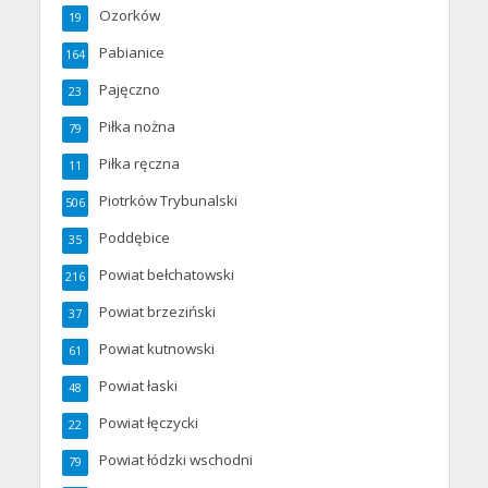
Ozorków
19
Pabianice
164
Pajęczno
23
Piłka nożna
79
Piłka ręczna
11
Piotrków Trybunalski
506
Poddębice
35
Powiat bełchatowski
216
Powiat brzeziński
37
Powiat kutnowski
61
Powiat łaski
48
Powiat łęczycki
22
Powiat łódzki wschodni
79