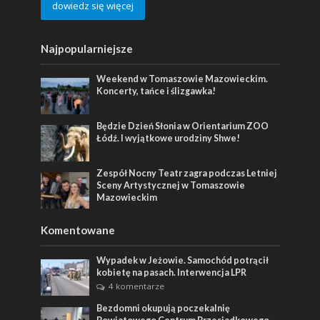
dowiedz się więcej
Najpopularniejsze
Weekend w Tomaszowie Mazowieckim.
Koncerty, tańce i ślizgawka!
Będzie Dzień Słonia w Orientarium ZOO
Łódź. I wyjątkowe urodziny Shwe!
Zespół Nocny Teatr zagra podczas Letniej
Sceny Artystycznej w Tomaszowie
Mazowieckim
Komentowane
Wypadek w Jeżowie. Samochód potrącił
kobietę na pasach. Interwencja LPR
4 komentarze
Bezdomni okupują poczekalnię