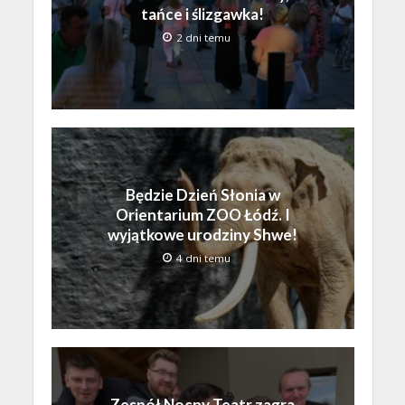
tańce i ślizgawka!
2 dni temu
Będzie Dzień Słonia w
Orientarium ZOO Łódź. I
wyjątkowe urodziny Shwe!
4 dni temu
Zespół Nocny Teatr zagra