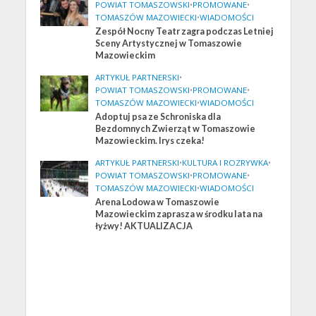
POWIAT TOMASZOWSKI
•
PROMOWANE
•
TOMASZÓW MAZOWIECKI
•
WIADOMOŚCI
Zespół Nocny Teatr zagra podczas Letniej
Sceny Artystycznej w Tomaszowie
Mazowieckim
ARTYKUŁ PARTNERSKI
•
POWIAT TOMASZOWSKI
•
PROMOWANE
•
TOMASZÓW MAZOWIECKI
•
WIADOMOŚCI
Adoptuj psa ze Schroniska dla
Bezdomnych Zwierząt w Tomaszowie
Mazowieckim. Irys czeka!
ARTYKUŁ PARTNERSKI
•
KULTURA I ROZRYWKA
•
POWIAT TOMASZOWSKI
•
PROMOWANE
•
TOMASZÓW MAZOWIECKI
•
WIADOMOŚCI
Arena Lodowa w Tomaszowie
Mazowieckim zaprasza w środku lata na
łyżwy! AKTUALIZACJA