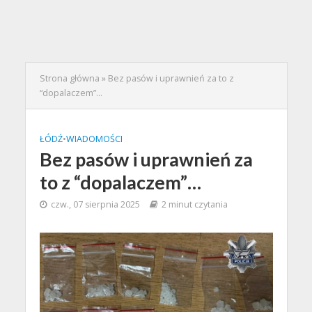
Strona główna
»
Bez pasów i uprawnień za to z
“dopalaczem”…
ŁÓDŹ
•
WIADOMOŚCI
Bez pasów i uprawnień za
to z “dopalaczem”…
czw., 07 sierpnia 2025
2 minut czytania