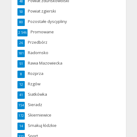
Powiat zduńskowolski
48
Powiat zgierski
50
Pozostałe dyscypliny
80
Promowane
2 546
Przedbórz
26
Radomsko
181
Rawa Mazowiecka
51
Rozprza
8
Rzgów
12
Siatkówka
41
Sieradz
154
Skierniewice
172
Smakuj łódzkie
14
Sport
335