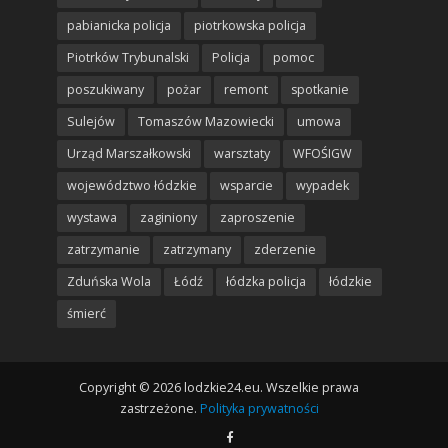
pabianicka policja
piotrkowska policja
Piotrków Trybunalski
Policja
pomoc
poszukiwany
pożar
remont
spotkanie
Sulejów
Tomaszów Mazowiecki
umowa
Urząd Marszałkowski
warsztaty
WFOŚIGW
województwo łódzkie
wsparcie
wypadek
wystawa
zaginiony
zaproszenie
zatrzymanie
zatrzymany
zderzenie
Zduńska Wola
Łódź
łódzka policja
łódzkie
śmierć
Copyright © 2026 lodzkie24.eu. Wszelkie prawa
zastrzeżone.
Polityka prywatności