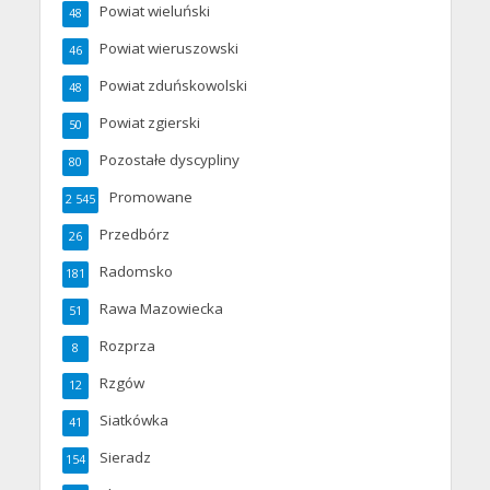
Powiat wieluński
48
Powiat wieruszowski
46
Powiat zduńskowolski
48
Powiat zgierski
50
Pozostałe dyscypliny
80
Promowane
2 545
Przedbórz
26
Radomsko
181
Rawa Mazowiecka
51
Rozprza
8
Rzgów
12
Siatkówka
41
Sieradz
154