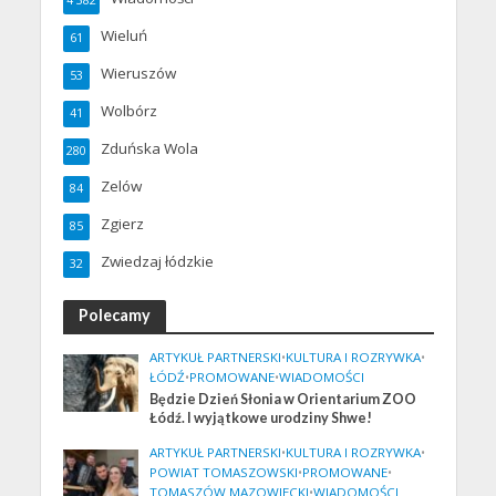
4 382
Wieluń
61
Wieruszów
53
Wolbórz
41
Zduńska Wola
280
Zelów
84
Zgierz
85
Zwiedzaj łódzkie
32
Polecamy
ARTYKUŁ PARTNERSKI
•
KULTURA I ROZRYWKA
•
ŁÓDŹ
•
PROMOWANE
•
WIADOMOŚCI
Będzie Dzień Słonia w Orientarium ZOO
Łódź. I wyjątkowe urodziny Shwe!
ARTYKUŁ PARTNERSKI
•
KULTURA I ROZRYWKA
•
POWIAT TOMASZOWSKI
•
PROMOWANE
•
TOMASZÓW MAZOWIECKI
•
WIADOMOŚCI