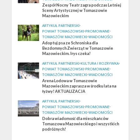
Zespół Nocny Teatr zagra podczas Letniej
Sceny Artystycznej w Tomaszowie
Mazowieckim
ARTYKUŁ PARTNERSKI
•
POWIAT TOMASZOWSKI
•
PROMOWANE
•
TOMASZÓW MAZOWIECKI
•
WIADOMOŚCI
Adoptuj psa ze Schroniska dla
Bezdomnych Zwierząt w Tomaszowie
Mazowieckim. Irys czeka!
ARTYKUŁ PARTNERSKI
•
KULTURA I ROZRYWKA
•
POWIAT TOMASZOWSKI
•
PROMOWANE
•
TOMASZÓW MAZOWIECKI
•
WIADOMOŚCI
Arena Lodowa w Tomaszowie
Mazowieckim zaprasza w środku lata na
łyżwy! AKTUALIZACJA
ARTYKUŁ PARTNERSKI
•
POWIAT TOMASZOWSKI
•
PROMOWANE
•
TOMASZÓW MAZOWIECKI
•
WIADOMOŚCI
Dobra wiadomość dla mieszkańców
Tomaszowa Mazowieckiego i wszystkich
podróżnych!