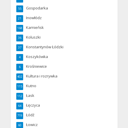
Gospodarka
55
Inowłódz
21
Kamieńsk
168
Koluszki
36
Konstantynów Łódzki
37
Koszykówka
4
Krośniewice
6
Kultura i rozrywka
402
Kutno
115
Łask
112
Łęczyca
64
Łódź
719
Łowicz
60