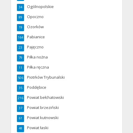
Ogólnopolskie
34
Opoczno
89
Ozorków
19
Pabianice
164
Pajęczno
23
Piłka nożna
79
Piłka ręczna
11
Piotrków Trybunalski
506
Poddębice
35
Powiat bełchatowski
216
Powiat brzeziński
37
Powiat kutnowski
61
Powiat łaski
48