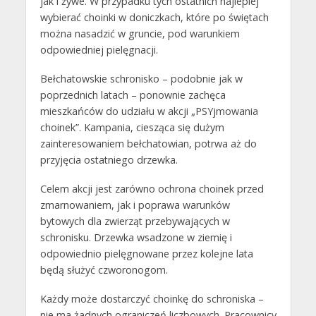
jak i żywe. W przypadku tych ostatnich najlepiej
wybierać choinki w doniczkach, które po świętach
można nasadzić w gruncie, pod warunkiem
odpowiedniej pielęgnacji.
Bełchatowskie schronisko – podobnie jak w
poprzednich latach – ponownie zachęca
mieszkańców do udziału w akcji „PSYjmowania
choinek”. Kampania, ciesząca się dużym
zainteresowaniem bełchatowian, potrwa aż do
przyjęcia ostatniego drzewka.
Celem akcji jest zarówno ochrona choinek przed
zmarnowaniem, jak i poprawa warunków
bytowych dla zwierząt przebywających w
schronisku. Drzewka wsadzone w ziemię i
odpowiednio pielęgnowane przez kolejne lata
będą służyć czworonogom.
Każdy może dostarczyć choinkę do schroniska –
nie ma żadnych ograniczeń liczbowych. Pracownicy