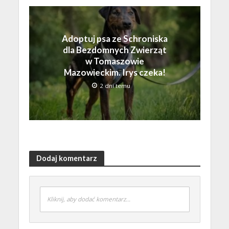
Adoptuj psa ze Schroniska
dla Bezdomnych Zwierząt
w Tomaszowie
Mazowieckim. Irys czeka!
2 dni temu
Dodaj komentarz
Kliknij, aby dodać komentarz...