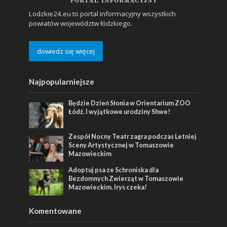
Lodzkie24.eu to portal informacyjny wszystkich
powiatów województw łódzkiego.
dowiedz się więcej
Najpopularniejsze
Będzie Dzień Słonia w Orientarium ZOO
Łódź. I wyjątkowe urodziny Shwe!
Zespół Nocny Teatr zagra podczas Letniej
Sceny Artystycznej w Tomaszowie
Mazowieckim
Adoptuj psa ze Schroniska dla
Bezdomnych Zwierząt w Tomaszowie
Mazowieckim. Irys czeka!
Komentowane