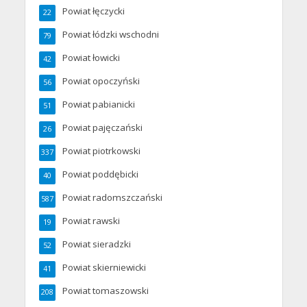
Powiat łęczycki
22
Powiat łódzki wschodni
79
Powiat łowicki
42
Powiat opoczyński
56
Powiat pabianicki
51
Powiat pajęczański
26
Powiat piotrkowski
337
Powiat poddębicki
40
Powiat radomszczański
587
Powiat rawski
19
Powiat sieradzki
52
Powiat skierniewicki
41
Powiat tomaszowski
208