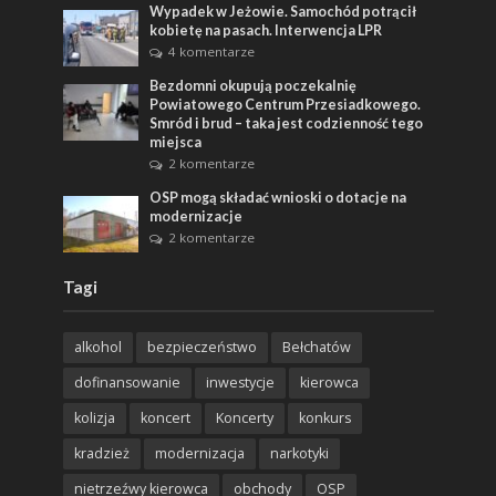
Wypadek w Jeżowie. Samochód potrącił
kobietę na pasach. Interwencja LPR
4 komentarze
Bezdomni okupują poczekalnię
Powiatowego Centrum Przesiadkowego.
Smród i brud – taka jest codzienność tego
miejsca
2 komentarze
OSP mogą składać wnioski o dotacje na
modernizacje
2 komentarze
Tagi
alkohol
bezpieczeństwo
Bełchatów
dofinansowanie
inwestycje
kierowca
kolizja
koncert
Koncerty
konkurs
kradzież
modernizacja
narkotyki
nietrzeźwy kierowca
obchody
OSP