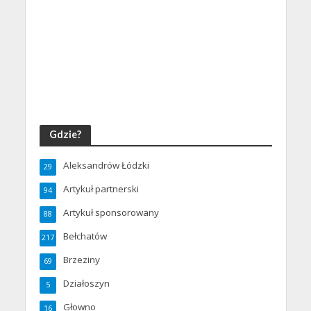
Gdzie?
Aleksandrów Łódzki
29
Artykuł partnerski
94
Artykuł sponsorowany
88
Bełchatów
217
Brzeziny
69
Działoszyn
5
Głowno
16