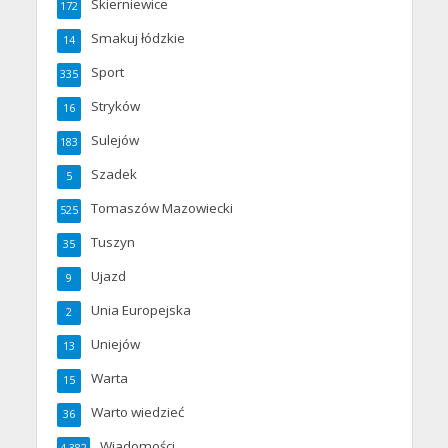
Skierniewice
172
Smakuj łódzkie
14
Sport
335
Stryków
16
Sulejów
183
Szadek
5
Tomaszów Mazowiecki
525
Tuszyn
35
Ujazd
9
Unia Europejska
2
Uniejów
13
Warta
15
Warto wiedzieć
36
Wiadomości