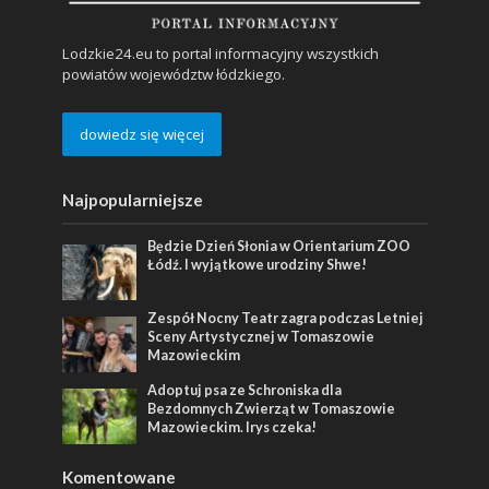
Lodzkie24.eu to portal informacyjny wszystkich
powiatów województw łódzkiego.
dowiedz się więcej
Najpopularniejsze
Będzie Dzień Słonia w Orientarium ZOO
Łódź. I wyjątkowe urodziny Shwe!
Zespół Nocny Teatr zagra podczas Letniej
Sceny Artystycznej w Tomaszowie
Mazowieckim
Adoptuj psa ze Schroniska dla
Bezdomnych Zwierząt w Tomaszowie
Mazowieckim. Irys czeka!
Komentowane