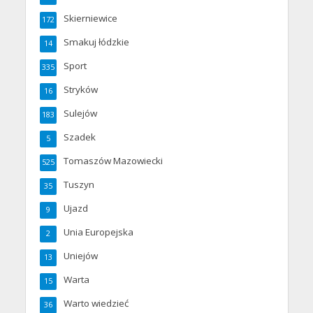
Skierniewice
172
Smakuj łódzkie
14
Sport
335
Stryków
16
Sulejów
183
Szadek
5
Tomaszów Mazowiecki
525
Tuszyn
35
Ujazd
9
Unia Europejska
2
Uniejów
13
Warta
15
Warto wiedzieć
36