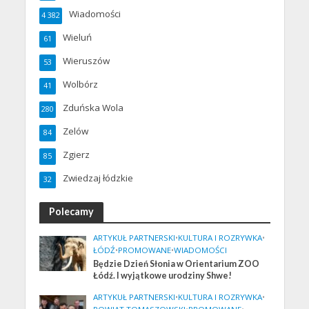
Wiadomości
4 382
Wieluń
61
Wieruszów
53
Wolbórz
41
Zduńska Wola
280
Zelów
84
Zgierz
85
Zwiedzaj łódzkie
32
Polecamy
ARTYKUŁ PARTNERSKI
•
KULTURA I ROZRYWKA
•
ŁÓDŹ
•
PROMOWANE
•
WIADOMOŚCI
Będzie Dzień Słonia w Orientarium ZOO
Łódź. I wyjątkowe urodziny Shwe!
ARTYKUŁ PARTNERSKI
•
KULTURA I ROZRYWKA
•