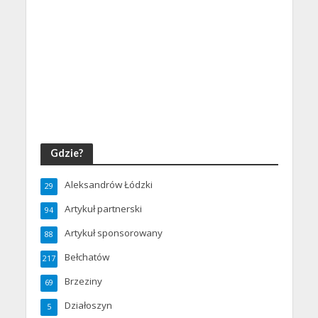
Gdzie?
Aleksandrów Łódzki
29
Artykuł partnerski
94
Artykuł sponsorowany
88
Bełchatów
217
Brzeziny
69
Działoszyn
5