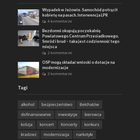
Wypadek w Jeżowie. Samochód potrącił
kobietę na pasach. Interwencja LPR
4 komentarze
Bezdomni okupują poczekalnię
Powiatowego Centrum Przesiadkowego.
Smród i brud – taka jest codzienność tego
miejsca
2 komentarze
OSP mogą składać wnioski o dotacje na
modernizacje
2 komentarze
Tagi
alkohol
bezpieczeństwo
Bełchatów
dofinansowanie
inwestycje
kierowca
kolizja
koncert
Koncerty
konkurs
kradzież
modernizacja
narkotyki