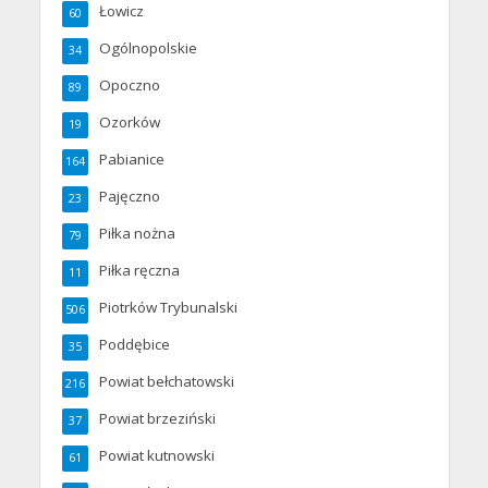
Łowicz
60
Ogólnopolskie
34
Opoczno
89
Ozorków
19
Pabianice
164
Pajęczno
23
Piłka nożna
79
Piłka ręczna
11
Piotrków Trybunalski
506
Poddębice
35
Powiat bełchatowski
216
Powiat brzeziński
37
Powiat kutnowski
61