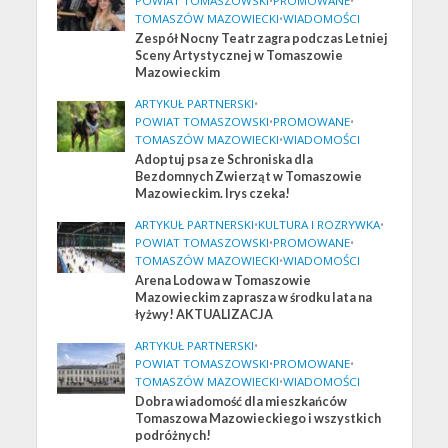
POWIAT TOMASZOWSKI
•
PROMOWANE
•
TOMASZÓW MAZOWIECKI
•
WIADOMOŚCI
Zespół Nocny Teatr zagra podczas Letniej
Sceny Artystycznej w Tomaszowie
Mazowieckim
ARTYKUŁ PARTNERSKI
•
POWIAT TOMASZOWSKI
•
PROMOWANE
•
TOMASZÓW MAZOWIECKI
•
WIADOMOŚCI
Adoptuj psa ze Schroniska dla
Bezdomnych Zwierząt w Tomaszowie
Mazowieckim. Irys czeka!
ARTYKUŁ PARTNERSKI
•
KULTURA I ROZRYWKA
•
POWIAT TOMASZOWSKI
•
PROMOWANE
•
TOMASZÓW MAZOWIECKI
•
WIADOMOŚCI
Arena Lodowa w Tomaszowie
Mazowieckim zaprasza w środku lata na
łyżwy! AKTUALIZACJA
ARTYKUŁ PARTNERSKI
•
POWIAT TOMASZOWSKI
•
PROMOWANE
•
TOMASZÓW MAZOWIECKI
•
WIADOMOŚCI
Dobra wiadomość dla mieszkańców
Tomaszowa Mazowieckiego i wszystkich
podróżnych!