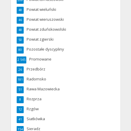
Powiat wieluński
48
Powiat wieruszowski
46
Powiat zduńskowolski
48
Powiat zgierski
50
Pozostałe dyscypliny
80
Promowane
2 545
Przedbórz
26
Radomsko
181
Rawa Mazowiecka
51
Rozprza
8
Rzgów
12
Siatkówka
41
Sieradz
154