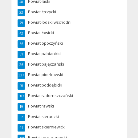
Powiat łaski
48
Powiat łęczycki
22
Powiat łódzki wschodni
79
Powiat łowicki
42
Powiat opoczyński
56
Powiat pabianicki
51
Powiat pajęczański
26
Powiat piotrkowski
337
Powiat poddębicki
40
Powiat radomszczański
587
Powiat rawski
19
Powiat sieradzki
52
Powiat skierniewicki
41
Powiat tomaszowski
208