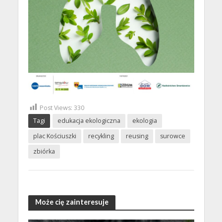
Post Views:
330
Tagi
edukacja ekologiczna
ekologia
plac Kościuszki
recykling
reusing
surowce
zbiórka
Może cię zainteresuje