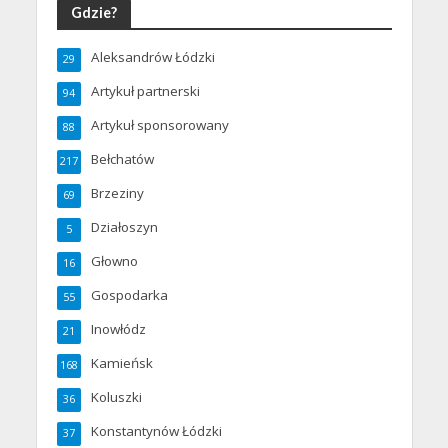
Gdzie?
Aleksandrów Łódzki
29
Artykuł partnerski
94
Artykuł sponsorowany
88
Bełchatów
217
Brzeziny
69
Działoszyn
5
Głowno
16
Gospodarka
55
Inowłódz
21
Kamieńsk
168
Koluszki
36
Konstantynów Łódzki
37