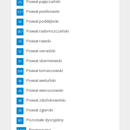
Powiat pajęczański
26
Powiat piotrkowski
337
Powiat poddębicki
40
Powiat radomszczański
587
Powiat rawski
19
Powiat sieradzki
52
Powiat skierniewicki
41
Powiat tomaszowski
208
Powiat wieluński
48
Powiat wieruszowski
46
Powiat zduńskowolski
48
Powiat zgierski
50
Pozostałe dyscypliny
80
Promowane