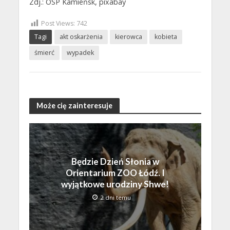
Zdj.: OSP Kamieńsk, pixabay
Post Views:
742
Tagi
akt oskarżenia
kierowca
kobieta
śmierć
wypadek
Może cię zainteresuje
Będzie Dzień Słonia w
Orientarium ZOO Łódź. I
wyjątkowe urodziny Shwe!
2 dni temu