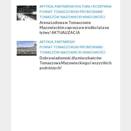
ARTYKUŁ PARTNERSKI
•
KULTURA I ROZRYWKA
•
POWIAT TOMASZOWSKI
•
PROMOWANE
•
TOMASZÓW MAZOWIECKI
•
WIADOMOŚCI
Arena Lodowa w Tomaszowie
Mazowieckim zaprasza w środku lata na
łyżwy! AKTUALIZACJA
ARTYKUŁ PARTNERSKI
•
POWIAT TOMASZOWSKI
•
PROMOWANE
•
TOMASZÓW MAZOWIECKI
•
WIADOMOŚCI
Dobra wiadomość dla mieszkańców
Tomaszowa Mazowieckiego i wszystkich
podróżnych!