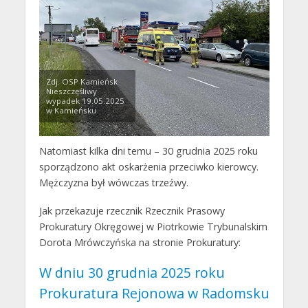
Zdj. OSP Kamieńsk
Nieszczęśliwy
wypadek 19.05.2025
w Kamieńsku
Natomiast kilka dni temu – 30 grudnia 2025 roku
sporządzono akt oskarżenia przeciwko kierowcy.
Mężczyzna był wówczas trzeźwy.
Jak przekazuje rzecznik Rzecznik Prasowy
Prokuratury Okręgowej w Piotrkowie Trybunalskim
Dorota Mrówczyńska na stronie Prokuratury:
W dniu 30 grudnia 2025 roku
Prokuratura Rejonowa w Radomsku