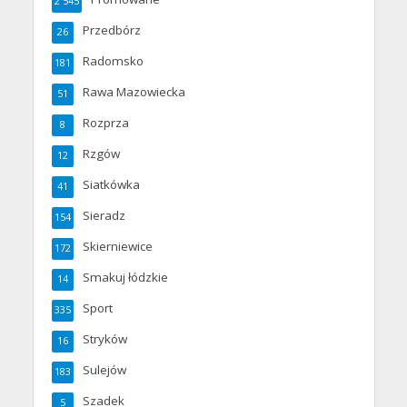
2 545
Przedbórz
26
Radomsko
181
Rawa Mazowiecka
51
Rozprza
8
Rzgów
12
Siatkówka
41
Sieradz
154
Skierniewice
172
Smakuj łódzkie
14
Sport
335
Stryków
16
Sulejów
183
Szadek
5