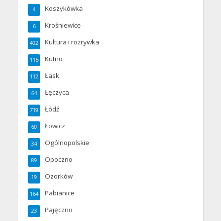
Koszykówka
4
Krośniewice
6
Kultura i rozrywka
402
Kutno
115
Łask
112
Łęczyca
64
Łódź
719
Łowicz
60
Ogólnopolskie
34
Opoczno
89
Ozorków
19
Pabianice
164
Pajęczno
23