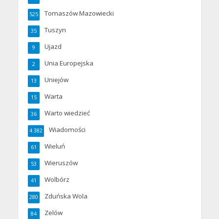
Tomaszów Mazowiecki
525
Tuszyn
35
Ujazd
9
Unia Europejska
2
Uniejów
13
Warta
15
Warto wiedzieć
36
Wiadomości
4 382
Wieluń
61
Wieruszów
53
Wolbórz
41
Zduńska Wola
280
Zelów
84