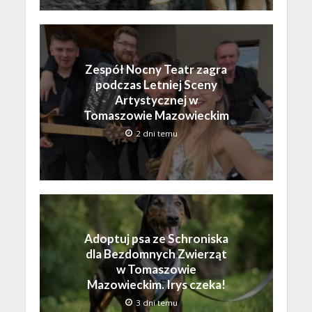
Zespół Nocny Teatr zagra
podczas Letniej Sceny
Artystycznej w
Tomaszowie Mazowieckim
2 dni temu
Adoptuj psa ze Schroniska
dla Bezdomnych Zwierząt
w Tomaszowie
Mazowieckim. Irys czeka!
3 dni temu