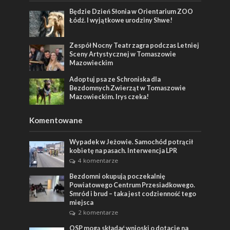
Będzie Dzień Słonia w Orientarium ZOO
Łódź. I wyjątkowe urodziny Shwe!
Zespół Nocny Teatr zagra podczas Letniej
Sceny Artystycznej w Tomaszowie
Mazowieckim
Adoptuj psa ze Schroniska dla
Bezdomnych Zwierząt w Tomaszowie
Mazowieckim. Irys czeka!
Komentowane
Wypadek w Jeżowie. Samochód potrącił
kobietę na pasach. Interwencja LPR
4 komentarze
Bezdomni okupują poczekalnię
Powiatowego Centrum Przesiadkowego.
Smród i brud – taka jest codzienność tego
miejsca
2 komentarze
OSP mogą składać wnioski o dotacje na