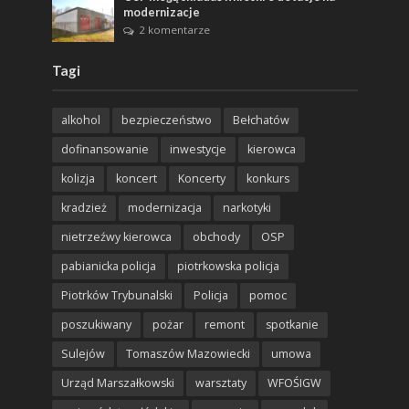
modernizacje
2 komentarze
Tagi
alkohol
bezpieczeństwo
Bełchatów
dofinansowanie
inwestycje
kierowca
kolizja
koncert
Koncerty
konkurs
kradzież
modernizacja
narkotyki
nietrzeźwy kierowca
obchody
OSP
pabianicka policja
piotrkowska policja
Piotrków Trybunalski
Policja
pomoc
poszukiwany
pożar
remont
spotkanie
Sulejów
Tomaszów Mazowiecki
umowa
Urząd Marszałkowski
warsztaty
WFOŚIGW