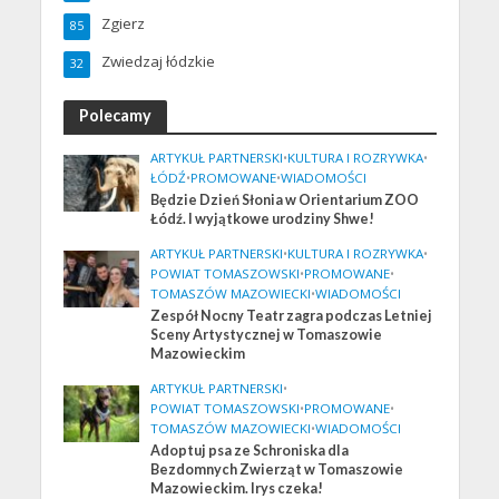
Zgierz
85
Zwiedzaj łódzkie
32
Polecamy
ARTYKUŁ PARTNERSKI
•
KULTURA I ROZRYWKA
•
ŁÓDŹ
•
PROMOWANE
•
WIADOMOŚCI
Będzie Dzień Słonia w Orientarium ZOO
Łódź. I wyjątkowe urodziny Shwe!
ARTYKUŁ PARTNERSKI
•
KULTURA I ROZRYWKA
•
POWIAT TOMASZOWSKI
•
PROMOWANE
•
TOMASZÓW MAZOWIECKI
•
WIADOMOŚCI
Zespół Nocny Teatr zagra podczas Letniej
Sceny Artystycznej w Tomaszowie
Mazowieckim
ARTYKUŁ PARTNERSKI
•
POWIAT TOMASZOWSKI
•
PROMOWANE
•
TOMASZÓW MAZOWIECKI
•
WIADOMOŚCI
Adoptuj psa ze Schroniska dla
Bezdomnych Zwierząt w Tomaszowie
Mazowieckim. Irys czeka!