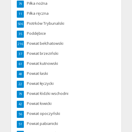
Piłka nożna
79
Piłka ręczna
11
Piotrków Trybunalski
506
Poddębice
35
Powiat bełchatowski
216
Powiat brzeziński
37
Powiat kutnowski
61
Powiat łaski
48
Powiat łęczycki
22
Powiat łódzki wschodni
79
Powiat łowicki
42
Powiat opoczyński
56
Powiat pabianicki
51