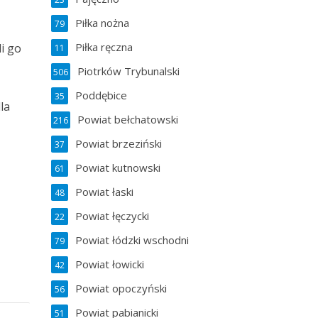
Piłka nożna
79
Piłka ręczna
i go
11
Piotrków Trybunalski
506
Poddębice
35
la
Powiat bełchatowski
216
Powiat brzeziński
37
Powiat kutnowski
61
Powiat łaski
48
Powiat łęczycki
22
Powiat łódzki wschodni
79
Powiat łowicki
42
Powiat opoczyński
56
Powiat pabianicki
51