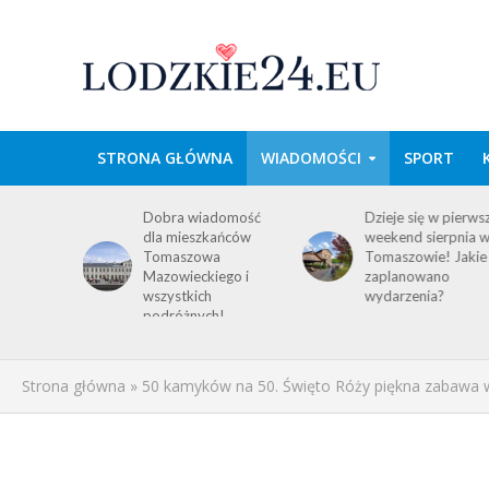
STRONA GŁÓWNA
WIADOMOŚCI
SPORT
wa w
Dobra wiadomość
Dzieje się w pierws
e
dla mieszkańców
weekend sierpnia 
im
Tomaszowa
Tomaszowie! Jakie
 środku
Mazowieckiego i
zaplanowano
y!
wszystkich
wydarzenia?
ACJA
podróżnych!
Strona główna
»
50 kamyków na 50. Święto Róży piękna zabawa 