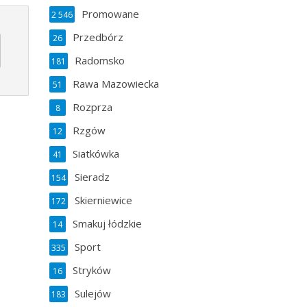
Promowane
2 546
Przedbórz
26
Radomsko
181
Rawa Mazowiecka
51
Rozprza
8
Rzgów
12
Siatkówka
41
Sieradz
154
Skierniewice
172
Smakuj łódzkie
14
Sport
335
Stryków
16
Sulejów
183