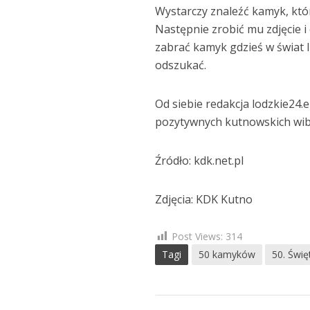
Wystarczy znaleźć kamyk, któ
Następnie zrobić mu zdjęcie 
zabrać kamyk gdzieś w świat l
odszukać.
Od siebie redakcja lodzkie24.e
pozytywnych kutnowskich wibr
Źródło: kdk.net.pl
Zdjęcia: KDK Kutno
Post Views:
314
Tagi
50 kamyków
50. Świ