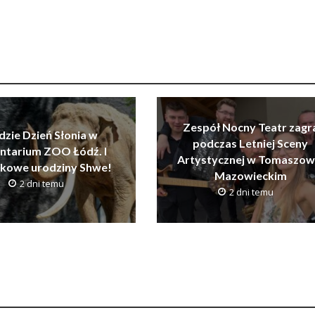
Zespół Nocny Teatr zagr
dzie Dzień Słonia w
podczas Letniej Sceny
ntarium ZOO Łódź. I
Artystycznej w Tomaszow
tkowe urodziny Shwe!
Mazowieckim
2 dni temu
2 dni temu