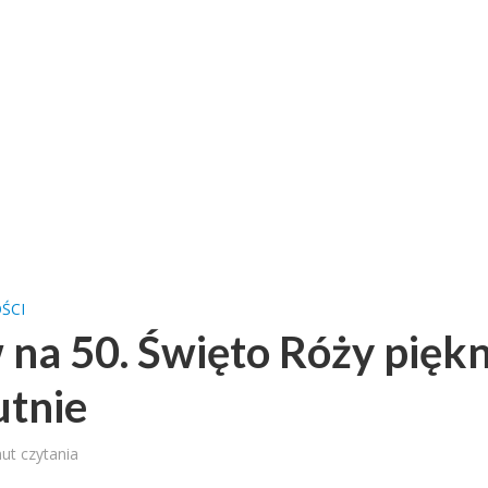
ŚCI
na 50. Święto Róży pięk
tnie
ut czytania