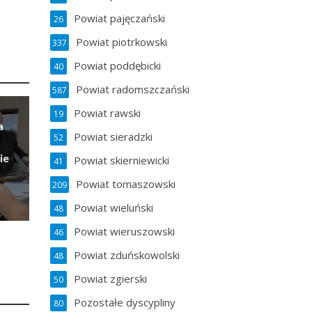
Powiat pajęczański
26
Powiat piotrkowski
337
Powiat poddębicki
40
Powiat radomszczański
587
Powiat rawski
19
a
Powiat sieradzki
52
ie
Powiat skierniewicki
41
Powiat tomaszowski
209
Powiat wieluński
48
Powiat wieruszowski
46
Powiat zduńskowolski
48
Powiat zgierski
50
Pozostałe dyscypliny
80