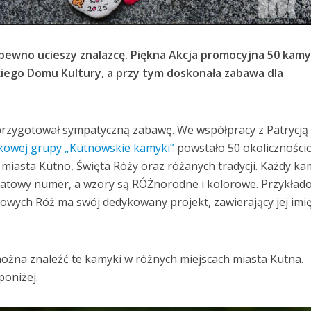
pewno ucieszy znalazcę. Piękna Akcja promocyjna 50 kam
iego Domu Kultury, a przy tym doskonała zabawa dla
rzygotował sympatyczną zabawę. We współpracy z Patrycją
kowej grupy „Kutnowskie kamyki”
powstało 50 okoliczności
miasta Kutno, Święta Róży oraz różanych tradycji. Każdy k
katowy numer, a wzory są RÓŻnorodne i kolorowe. Przykład
owych Róż ma swój dedykowany projekt, zawierający jej imię
można znaleźć te kamyki w różnych miejscach miasta Kutna.
poniżej.