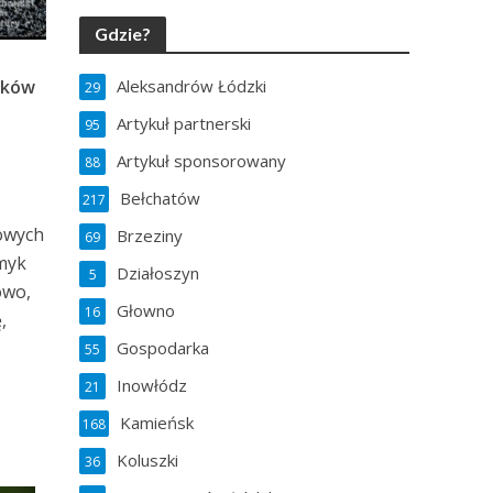
Gdzie?
yków
Aleksandrów Łódzki
29
Artykuł partnerski
95
Artykuł sponsorowany
88
Bełchatów
217
owych
Brzeziny
69
amyk
Działoszyn
5
owo,
Głowno
16
,
Gospodarka
55
Inowłódz
21
Kamieńsk
168
Koluszki
36