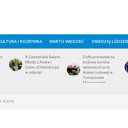
KULTURA I ROZRYWKA
WARTO WIEDZIEĆ
ZWIEDZAJ ŁÓDZKI
zy
X Gomunickie Święto
Dofinansowanie na
w
Miodu z Andre i
budowę kortów
Golec uOrkiestra już
tenisowych przy
w sobotę!
Arenie Lodowej w
Tomaszowie
Mazowieckim
w Kutnie