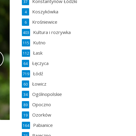
Konstantynów Łódzki
37
Koszykówka
4
Krośniewice
6
Kultura i rozrywka
403
Kutno
115
Łask
112
Łęczyca
64
Łódź
719
Łowicz
60
Ogólnopolskie
34
Opoczno
89
Ozorków
19
Pabianice
164
Pajęczno
23