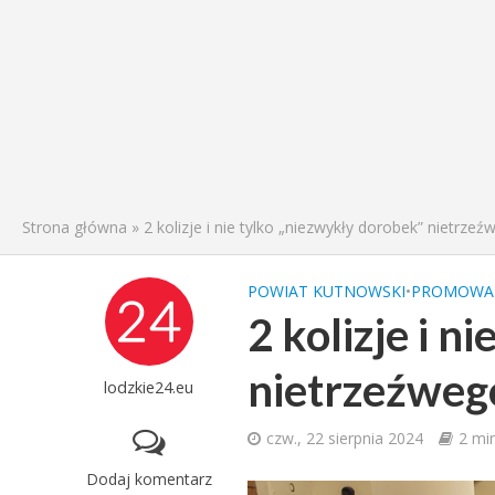
Strona główna
»
2 kolizje i nie tylko „niezwykły dorobek” nietrze
POWIAT KUTNOWSKI
•
PROMOWA
2 kolizje i n
nietrzeźweg
lodzkie24.eu
czw., 22 sierpnia 2024
2 mi
Dodaj komentarz