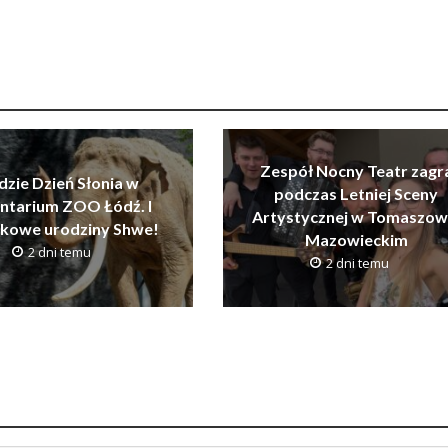
Zespół Nocny Teatr zagr
dzie Dzień Słonia w
podczas Letniej Sceny
ntarium ZOO Łódź. I
Artystycznej w Tomaszow
tkowe urodziny Shwe!
Mazowieckim
2 dni temu
2 dni temu