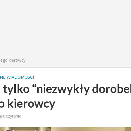
źwego kierowcy
NE
•
WIADOMOŚCI
ie tylko “niezwykły dorobe
o kierowcy
nut czytania