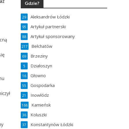
az
Gdzie?
Aleksandrów Łódzki
29
Artykuł partnerski
95
Artykuł sponsorowany
88
ocną
Bełchatów
217
się
Brzeziny
69
Działoszyn
5
Głowno
16
 mu
Gospodarka
55
iczył
Inowłódz
21
Kamieńsk
168
Koluszki
36
ny
Konstantynów Łódzki
37