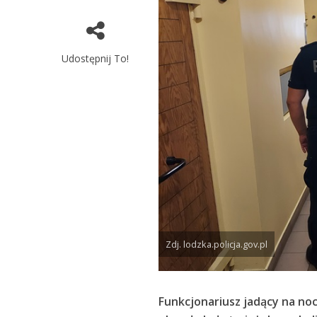
Udostępnij To!
Zdj. lodzka.policja.gov.pl
Funkcjonariusz jadący na no