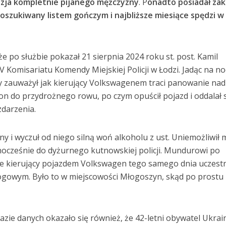
lizja kompletnie pijanego mężczyzny
.
P
onadto posiadał zak
oszukiwany listem gończym i najbliższe miesiące spędzi w
kże po służbie pokazał 21 sierpnia 2024 roku st. post. Kamil
V Komisariatu Komendy Miejskiej Policji w Łodzi. Jadąc na n
y zauważył jak kierujący Volkswagenem traci panowanie nad
on do przydrożnego rowu, po czym opuścił pojazd i oddalał 
zdarzenia.
ny i wyczuł od niego silną woń alkoholu z ust. Uniemożliwił
dnocześnie do dyżurnego kutnowskiej policji. Mundurowi po
, że kierujący pojazdem Volkswagen tego samego dnia uczestn
ogowym. Było to w miejscowości Młogoszyn, skąd po prostu
azie danych okazało się również, że 42-letni obywatel Ukrai