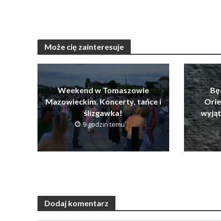
Może cię zainteresuje
Weekend w Tomaszowie
Bę
Mazowieckim. Koncerty, tańce i
Orie
ślizgawka!
wyją
9 godzin temu
Dodaj komentarz