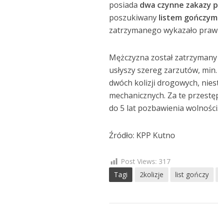
posiada
dwa czynne zakazy 
poszukiwany
listem gończym
zatrzymanego wykazało praw
Mężczyzna został zatrzymany 
usłyszy szereg zarzutów, mi
dwóch kolizji drogowych, ni
mechanicznych. Za te przestęp
do 5 lat pozbawienia wolności
Źródło: KPP Kutno
Post Views:
317
Tagi
2kolizje
list gończy