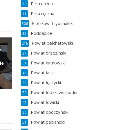
Piłka nożna
79
Piłka ręczna
11
Piotrków Trybunalski
506
Poddębice
35
Powiat bełchatowski
216
a
Powiat brzeziński
37
Powiat kutnowski
ie
61
Powiat łaski
48
Powiat łęczycki
22
Powiat łódzki wschodni
79
Powiat łowicki
42
Powiat opoczyński
56
Powiat pabianicki
51