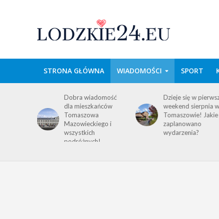
STRONA GŁÓWNA
WIADOMOŚCI
SPORT
wa w
Dobra wiadomość
Dzieje się w pierws
e
dla mieszkańców
weekend sierpnia 
im
Tomaszowa
Tomaszowie! Jakie
 środku
Mazowieckiego i
zaplanowano
y!
wszystkich
wydarzenia?
ACJA
podróżnych!