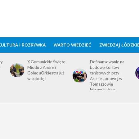
KULTURA I ROZRYWKA
WARTO WIEDZIEĆ
ZWIEDZAJ ŁÓDZKI
zy
X Gomunickie Święto
Dofinansowanie na
w
Miodu z Andre i
budowę kortów
Golec uOrkiestra już
tenisowych przy
w sobotę!
Arenie Lodowej w
Tomaszowie
Mazowieckim