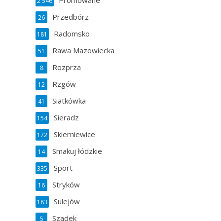
Promowane
2 546
Przedbórz
26
Radomsko
181
Rawa Mazowiecka
51
Rozprza
8
Rzgów
12
Siatkówka
41
Sieradz
154
Skierniewice
172
Smakuj łódzkie
14
Sport
335
Stryków
16
Sulejów
183
Szadek
5