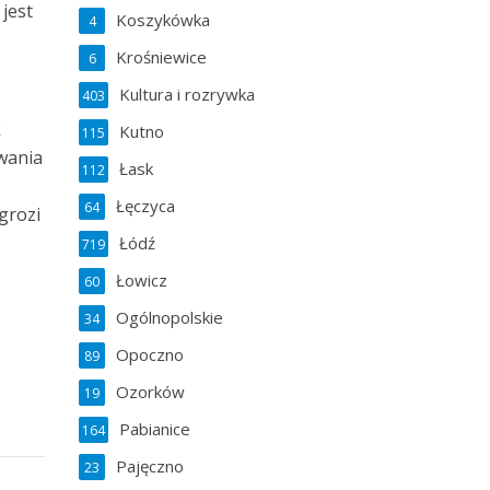
jest
Koszykówka
4
Krośniewice
6
Kultura i rozrywka
403
k
Kutno
115
wania
Łask
112
Łęczyca
64
grozi
Łódź
719
Łowicz
60
Ogólnopolskie
34
Opoczno
89
Ozorków
19
Pabianice
164
Pajęczno
23