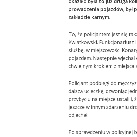
okazało była to już druga ko
prowadzenia pojazdów, był p
zakładzie karnym.
To, że policjantem jest się ta
Kwiatkowski. Funkcjonariusz I
służbę, w miejscowości Konar
pojazdem. Następnie wjechał 
chwiejnym krokiem z miejsca 
Policjant podbiegł do mężczyz
dalszą ucieczkę, dzwoniąc je
przybyciu na miejsce ustalili
jeszcze w innym zdarzeniu dr
odjechał.
Po sprawdzeniu w policyjnej b