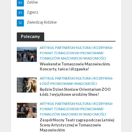
Zelów
84
Zgierz
85
Zwiedzaj łódzkie
32
Polecamy
ARTYKUŁ PARTNERSKI
•
KULTURA I ROZRYWKA
•
POWIAT TOMASZOWSKI
•
PROMOWANE
•
TOMASZÓW MAZOWIECKI
•
WIADOMOŚCI
Weekend w Tomaszowie Mazowieckim.
Koncerty, tańce i ślizgawka!
ARTYKUŁ PARTNERSKI
•
KULTURA I ROZRYWKA
•
ŁÓDŹ
•
PROMOWANE
•
WIADOMOŚCI
Będzie Dzień Słonia w Orientarium ZOO
Łódź. I wyjątkowe urodziny Shwe!
ARTYKUŁ PARTNERSKI
•
KULTURA I ROZRYWKA
•
POWIAT TOMASZOWSKI
•
PROMOWANE
•
TOMASZÓW MAZOWIECKI
•
WIADOMOŚCI
Zespół Nocny Teatr zagra podczas Letniej
Sceny Artystycznej w Tomaszowie
Mazowieckim