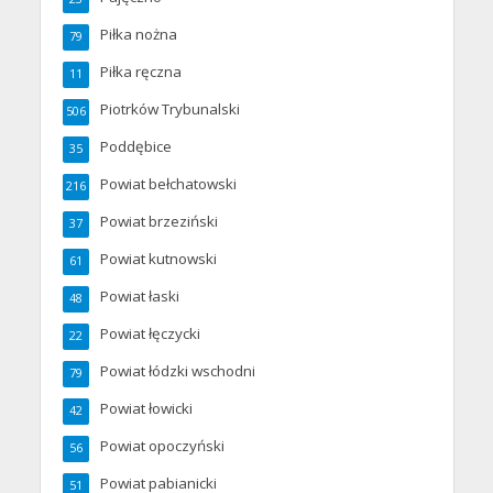
Piłka nożna
79
Piłka ręczna
11
Piotrków Trybunalski
506
Poddębice
35
Powiat bełchatowski
216
Powiat brzeziński
37
Powiat kutnowski
61
Powiat łaski
48
Powiat łęczycki
22
Powiat łódzki wschodni
79
Powiat łowicki
42
Powiat opoczyński
56
Powiat pabianicki
51