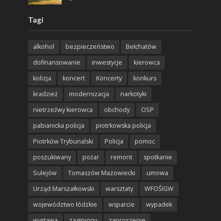
Tagi
alkohol
bezpieczeństwo
Bełchatów
dofinansowanie
inwestycje
kierowca
kolizja
koncert
Koncerty
konkurs
kradzież
modernizacja
narkotyki
nietrzeźwy kierowca
obchody
OSP
pabianicka policja
piotrkowska policja
Piotrków Trybunalski
Policja
pomoc
poszukiwany
pożar
remont
spotkanie
Sulejów
Tomaszów Mazowiecki
umowa
Urząd Marszałkowski
warsztaty
WFOŚIGW
województwo łódzkie
wsparcie
wypadek
wystawa
zaginiony
zaproszenie