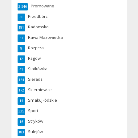
Promowane
2 546
Przedbórz
26
Radomsko
181
Rawa Mazowiecka
51
Rozprza
8
Rzgów
12
Siatkówka
41
Sieradz
154
Skierniewice
172
Smakuj łódzkie
14
Sport
335
Stryków
16
Sulejów
183