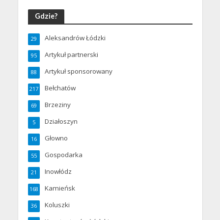
Gdzie?
Aleksandrów Łódzki
29
Artykuł partnerski
95
Artykuł sponsorowany
88
Bełchatów
217
Brzeziny
69
Działoszyn
5
Głowno
16
Gospodarka
55
Inowłódz
21
Kamieńsk
168
Koluszki
36