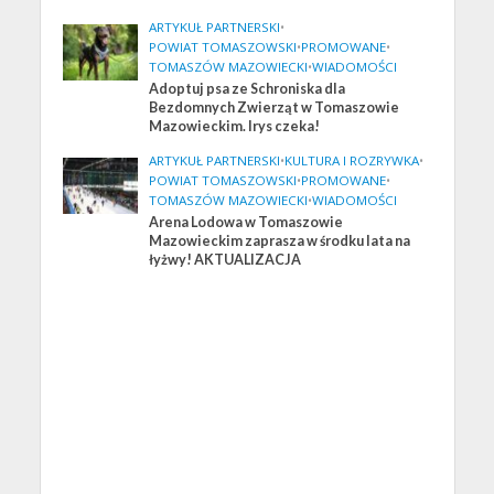
ARTYKUŁ PARTNERSKI
•
POWIAT TOMASZOWSKI
•
PROMOWANE
•
TOMASZÓW MAZOWIECKI
•
WIADOMOŚCI
Adoptuj psa ze Schroniska dla
Bezdomnych Zwierząt w Tomaszowie
Mazowieckim. Irys czeka!
ARTYKUŁ PARTNERSKI
•
KULTURA I ROZRYWKA
•
POWIAT TOMASZOWSKI
•
PROMOWANE
•
TOMASZÓW MAZOWIECKI
•
WIADOMOŚCI
Arena Lodowa w Tomaszowie
Mazowieckim zaprasza w środku lata na
łyżwy! AKTUALIZACJA