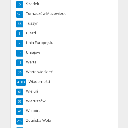
Szadek
5
Tomaszów Mazowiecki
526
Tuszyn
35
Ujazd
9
Unia Europejska
2
Uniejów
13
Warta
15
Warto wiedzieć
36
Wiadomości
4 383
Wieluń
61
Wieruszów
53
Wolbórz
41
Zduńska Wola
280