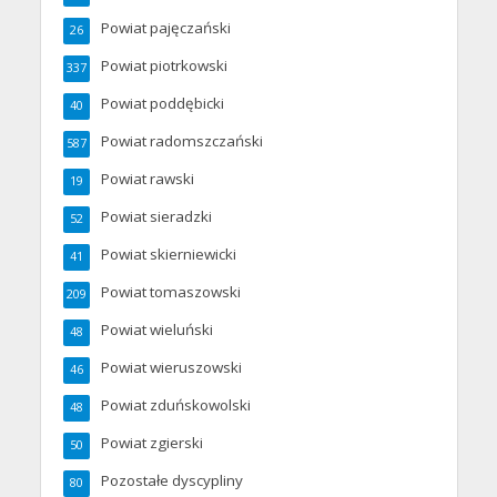
Powiat pajęczański
26
Powiat piotrkowski
337
Powiat poddębicki
40
Powiat radomszczański
587
Powiat rawski
19
Powiat sieradzki
52
Powiat skierniewicki
41
Powiat tomaszowski
209
Powiat wieluński
48
Powiat wieruszowski
46
Powiat zduńskowolski
48
Powiat zgierski
50
Pozostałe dyscypliny
80