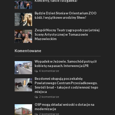
Koncerty, tańce i ślizgawka!
Będzie Dzień Słonia w Orientarium ZOO
Łódź. I wyjątkowe urodziny Shwe!
Zespół Nocny Teatr zagra podczas Letniej
Sceny Artystycznej w Tomaszowie
Mazowieckim
Komentowane
Wypadek w Jeżowie. Samochód potrącił
kobietę na pasach. Interwencja LPR
4 komentarze
Bezdomni okupują poczekalnię
Powiatowego Centrum Przesiadkowego.
Smród i brud – taka jest codzienność tego
miejsca
2 komentarze
OSP mogą składać wnioski o dotacje na
modernizacje
2 komentarze