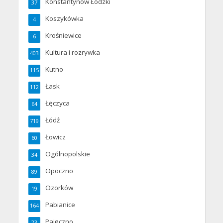
Konstantynów Łódzki
37
Koszykówka
4
Krośniewice
6
Kultura i rozrywka
403
Kutno
115
Łask
112
Łęczyca
64
Łódź
719
Łowicz
60
Ogólnopolskie
34
Opoczno
89
Ozorków
19
Pabianice
164
Pajęczno
23